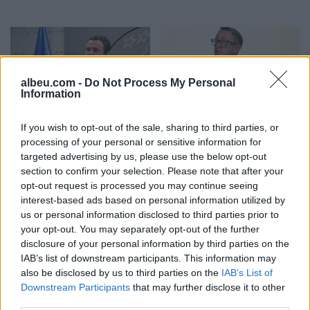
albeu.com -
Do Not Process My Personal
Information
Kurti kundërshton
Krasniqi sulmon opozitën:
If you wish to opt-out of the sale, sharing to third parties, or
kërkesat e LDK-së: Asnjë
Në krah i dolën “shokët e
processing of your personal or sensitive information for
marrëveshje nuk mund të
Radoiçiqit
targeted advertising by us, please use the below opt-out
zhbëjë vullnetin qytetar
section to confirm your selection. Please note that after your
opt-out request is processed you may continue seeing
interest-based ads based on personal information utilized by
us or personal information disclosed to third parties prior to
your opt-out. You may separately opt-out of the further
disclosure of your personal information by third parties on the
IAB’s list of downstream participants. This information may
also be disclosed by us to third parties on the
IAB’s List of
Seanca e sontme në
Kraki: Kuvendi ka kohë
Downstream Participants
that may further disclose it to other
pikëpyetje, opozita: Salla
për konstituim deri më 5
third parties.