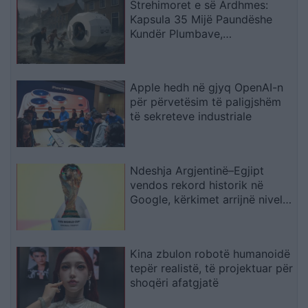
Strehimoret e së Ardhmes:
Kapsula 35 Mijë Paundëshe
Kundër Plumbave,
Shpërthimeve dhe Fatkeqësive
Natyrore
Apple hedh në gjyq OpenAI-n
për përvetësim të paligjshëm
të sekreteve industriale
Ndeshja Argjentinë–Egjipt
vendos rekord historik në
Google, kërkimet arrijnë nivele
të papara
Kina zbulon robotë humanoidë
tepër realistë, të projektuar për
shoqëri afatgjatë