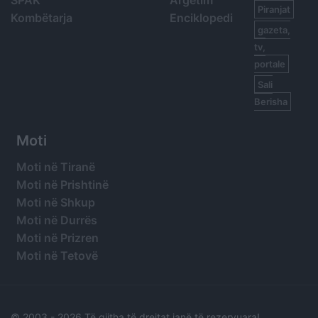
Piranjat
Kombëtarja
Enciklopedi
gazeta,
tv,
portale
Sali
Berisha
Moti
Moti në Tiranë
Moti në Prishtinë
Moti në Shkup
Moti në Durrës
Moti në Prizren
Moti në Tetovë
© 2003 -
2026 Të gjitha të drejtat janë të rezervuara!