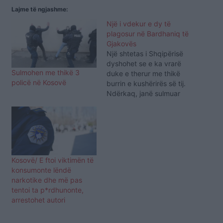
Lajme të ngjashme:
Një i vdekur e dy të
plagosur në Bardhaniq të
Gjakovës
Një shtetas i Shqipërisë
dyshohet se e ka vrarë
Sulmohen me thikë 3
duke e therur me thikë
policë në Kosovë
burrin e kushërirës së tij.
Ndërkaq, janë sulmuar
me thikë dhe kanë
mbetur të lënduar edhe
gruaja dhe djali i viktimës,
raporton Gazeta Sinjali.
Rastin e ka konfirmuar
për medie zëdhënësi i
Kosovë/ E ftoi viktimën të
Policisë së Kosovës për…
konsumonte lëndë
narkotike dhe më pas
tentoi ta p*rdhunonte,
arrestohet autori