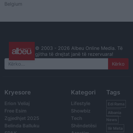
Belgium
© 2003 -
2026 Albeu Online Media. Të
gjitha të drejtat janë të rezervuara!
Search
Kryesore
Kategori
Tags
Erion Veliaj
Lifestyle
Edi Rama
Free Esim
Showbiz
Albania
Zgjedhjet 2025
Tech
News
Belinda Balluku
Shëndetësi
Ilir Meta
SPAK
Argetim