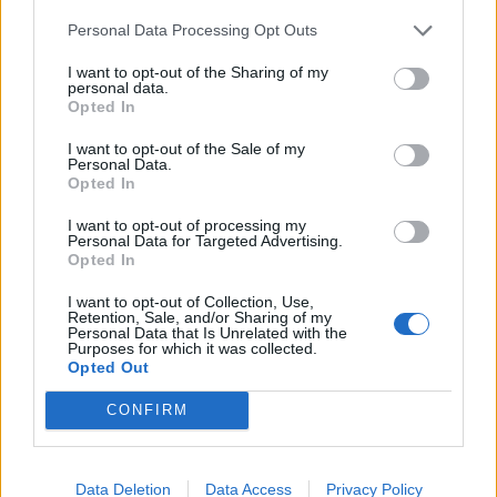
plenare është e mbyllur
shtator, afati nisi më 6
gusht
Personal Data Processing Opt Outs
I want to opt-out of the Sharing of my
personal data.
Opted In
I want to opt-out of the Sale of my
Personal Data.
Opted In
AUV kërkon largimin nga
Sinani tregon kushtin e
I want to opt-out of processing my
tregu të 12 produkteve të
LDK-së për
Personal Data for Targeted Advertising.
Qumështores VITA
bashkëqeverisje me
Opted In
Kurtin
I want to opt-out of Collection, Use,
Retention, Sale, and/or Sharing of my
Personal Data that Is Unrelated with the
Purposes for which it was collected.
Opted Out
CONFIRM
Rrustemi kërkon
Lushaku-Sadriu i bën
marrëveshje për
thirrje LVV-së: Ta
Data Deletion
Data Access
Privacy Policy