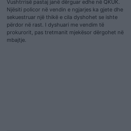
Vushtrrisë pastaj janë dërguar edhe në QKUK.
Njësiti policor në vendin e ngjarjes ka gjete dhe
sekuestruar një thikë e cila dyshohet se ishte
përdor në rast. I dyshuari me vendim të
prokurorit, pas tretmanit mjekësor dërgohet në
mbajtje.