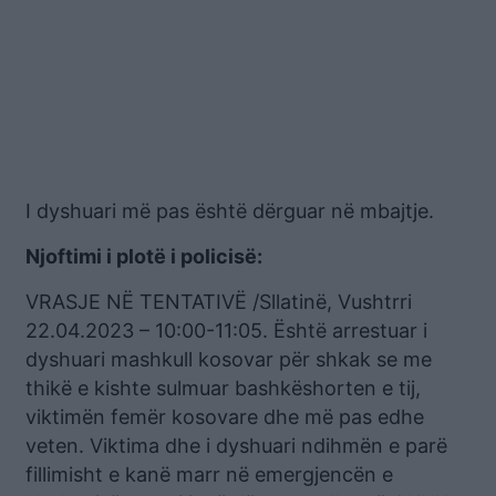
I dyshuari më pas është dërguar në mbajtje.
Njoftimi i plotë i policisë:
VRASJE NË TENTATIVË /Sllatinë, Vushtrri
22.04.2023 – 10:00-11:05. Është arrestuar i
dyshuari mashkull kosovar për shkak se me
thikë e kishte sulmuar bashkëshorten e tij,
viktimën femër kosovare dhe më pas edhe
veten. Viktima dhe i dyshuari ndihmën e parë
fillimisht e kanë marr në emergjencën e