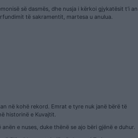
nisë së dasmës, dhe nusja i kërkoi gjykatësit t’i an
rfundimit të sakramentit, martesa u anulua.
rcuan në kohë rekord. Emrat e tyre nuk janë bërë të
ë historinë e Kuvajtit.
ë anën e nuses, duke thënë se ajo bëri gjënë e duhur.