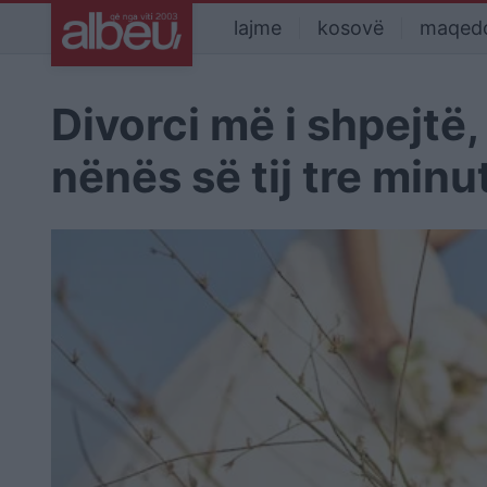
lajme
kosovë
maqed
Divorci më i shpejtë,
nënës së tij tre min