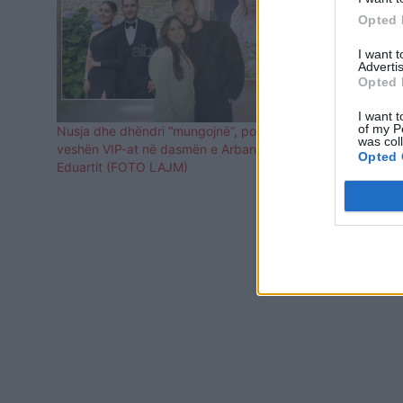
Opted 
I want 
Advertis
Opted 
I want t
of my P
Nusja dhe dhëndri “mungojnë”, por si u
Dasma ktheh
was col
veshën VIP-at në dasmën e Arbanës dhe
ndërron jetë
Opted 
Eduartit (FOTO LAJM)