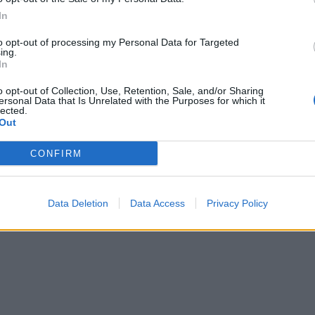
In
to opt-out of processing my Personal Data for Targeted
ing.
In
o opt-out of Collection, Use, Retention, Sale, and/or Sharing
ersonal Data that Is Unrelated with the Purposes for which it
et në tragjedi, dhëndri
Dasma mund të kthehej në tragjedi
lected.
 10 minuta pas celebrimit
përpiqet të helmojë nusen gjatë
Out
ceremonisë
CONFIRM
Data Deletion
Data Access
Privacy Policy