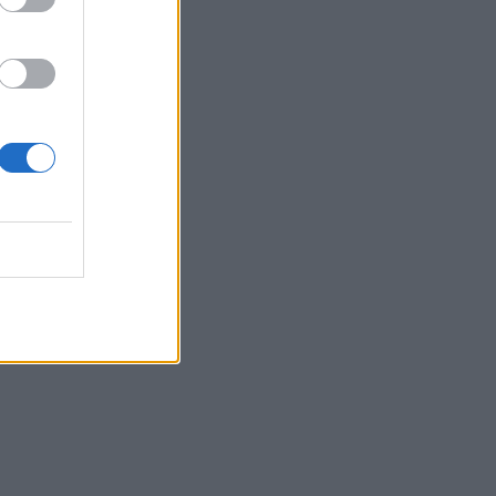
Belgium
, vjehrra