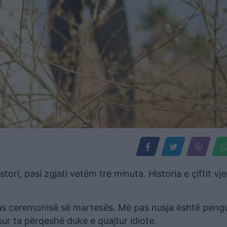
ri, pasi zgjati vetëm tre minuta. Historia e çiftit vj
a pas ceremonisë së martesës. Më pas nusja është peng
sur ta përqeshë duke e quajtur idiote.