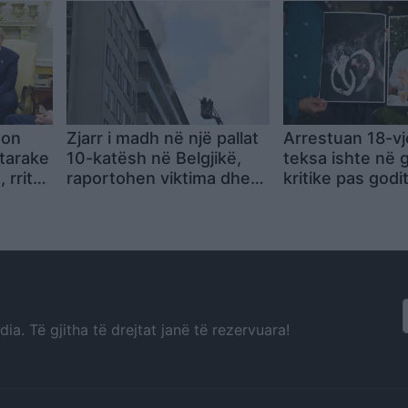
nga ballkonet
ton
Zjarr i madh në një pallat
Arrestuan 18-vj
htarake
10-katësh në Belgjikë,
teksa ishte në 
 rriten
raportohen viktima dhe
kritike pas godi
të plagosur
thikë, dy policë
nën hetim për s
rënda
a. Të gjitha të drejtat janë të rezervuara!