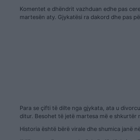
Komentet e dhëndrit vazhduan edhe pas ceremo
martesën aty. Gjykatësi ra dakord dhe pas pë
Para se çifti të dilte nga gjykata, ata u divo
ditur. Besohet të jetë martesa më e shkurtër n
Historia është bërë virale dhe shumica janë n