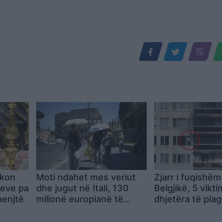
rkon
Moti ndahet mes veriut
Zjarr i fuqishëm
meve pa
dhe jugut në Itali, 130
Belgjikë, 5 vikt
henjtë
milionë europianë të
dhjetëra të pla
goditur nga vala e të
Antwerp, banor
nxehtit
përpiqen të shp