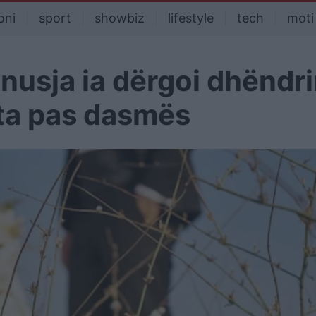
oni
sport
showbiz
lifestyle
tech
moti
 nusja ia dërgoi dhëndr
uta pas dasmës