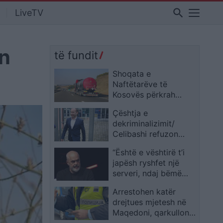
search
LiveTV
in
të fundit
Shoqata e
Naftëtarëve të
Kosovës përkrah
hetimet dhe kërkon
Çështja e
që sektori të mos
dekriminalizimit/
trajtohet në mënyrë të
Celibashi refuzon
përgjithësuar
heqjen e mandatit të
“Është e vështirë t’i
kryebashkiakut të
japësh ryshfet një
Kuçovës, Kreshnik
serveri, ndaj bëmë
Hajdari
Diellën pjesë të
Arrestohen katër
qeverisë”/ Rama nga
drejtues mjetesh në
Gjermania: Askund ky
Maqedoni, qarkullonin
transformim nuk është
pa patentë të