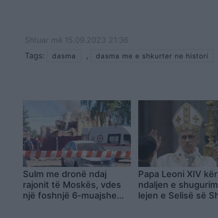
Shtuar
më
15.09.2023 21:36
Tags:
,
dasma
dasma me e shkurter ne histori
Sulm me dronë ndaj
Papa Leoni XIV kë
rajonit të Moskës, vdes
ndaljen e shuguri
një foshnjë 6-muajshe
lejen e Selisë së S
pas rënies së mbetjeve
mbi një ndërtesë