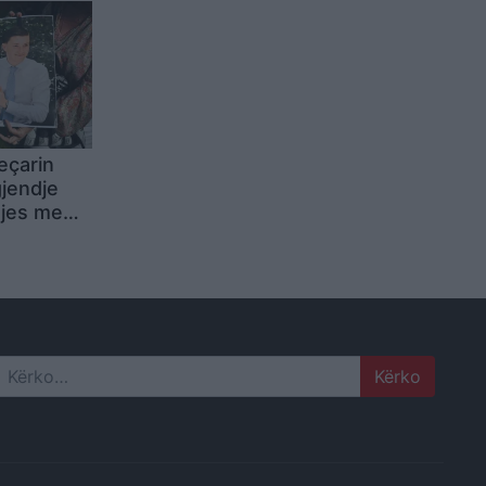
eçarin
gjendje
tjes me
 në Angli
hkelje të
Search