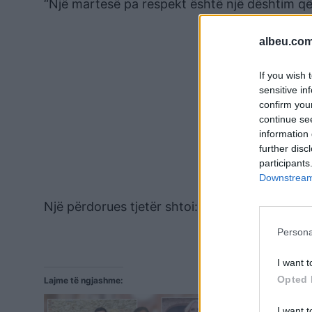
“Një martesë pa respekt është një dështim që n
albeu.com
If you wish 
sensitive in
confirm you
continue se
information 
further disc
participants
Downstream 
Një përdorues tjetër shtoi: “Nëse ai vepron kës
Persona
I want t
Opted 
Lajme të ngjashme:
I want t