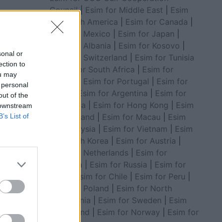
Council
|
Esim for Middle East
|
Esim
for South America
|
Esim for Canada
|
Esim for Mexico
|
Esim for Japan
|
Esim for Albania
|
Esim for Kosovo
|
sonal or
Esim for Switzerland
|
Esim for Tunisia
ection to
|
Esim for South Africa
|
Esim for
ou may
Algeria
|
Esim for Portugal
|
Esim for
 personal
Brazil
|
Esim for Argentina
|
Esim for
out of the
Colombia
|
Esim for Hong Kong
|
Esim
 downstream
for Thailand
|
Esim for Macau
|
Esim
B’s List of
for Malaysia
|
Esim for Vietnam
|
Esim
for South Korea
|
Esim for Austria
|
com
Esim for Netherlands
|
Esim for
Australia
|
Esim for Russia
|
Esim for
India
|
Esim for Chile
|
Esim for Peru
|
Esim for Poland
|
Esim for North
Macedonia
|
Esim for Sweden
|
Esim
for Finland
|
Esim for Norway
|
Esim for