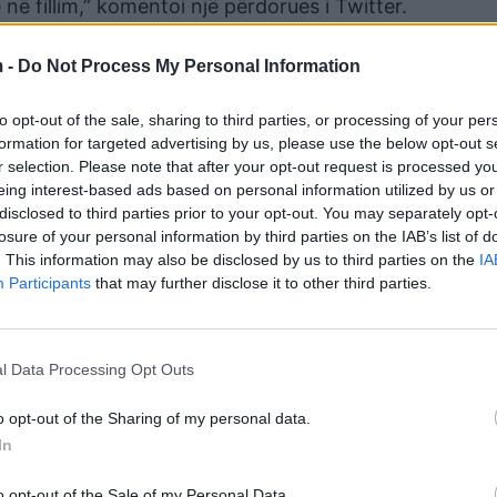
ë fillim,” komentoi një përdorues i Twitter.
 -
Do Not Process My Personal Information
to opt-out of the sale, sharing to third parties, or processing of your per
formation for targeted advertising by us, please use the below opt-out s
r selection. Please note that after your opt-out request is processed y
eing interest-based ads based on personal information utilized by us or
disclosed to third parties prior to your opt-out. You may separately opt-
losure of your personal information by third parties on the IAB’s list of
. This information may also be disclosed by us to third parties on the
IA
Participants
that may further disclose it to other third parties.
htu në fillim, është më mirë ta lini të shkojë.”/Albeu.
l Data Processing Opt Outs
o opt-out of the Sharing of my personal data.
In
o opt-out of the Sale of my Personal Data.