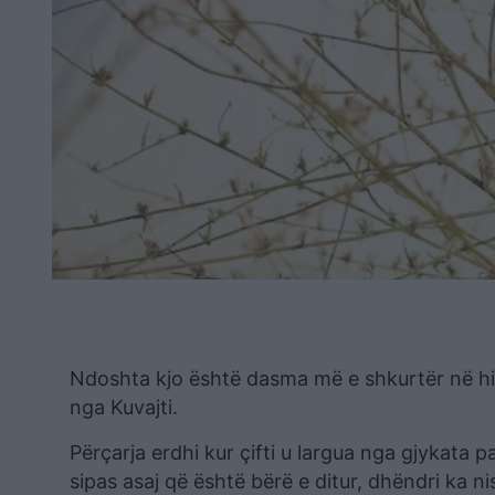
Ndoshta kjo është dasma më e shkurtër në histo
nga Kuvajti.
Përçarja erdhi kur çifti u largua nga gjykat
sipas asaj që është bërë e ditur, dhëndri ka ni