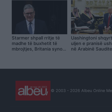
Starmer shpall rritje të
Uashingtoni shqyr
madhe të buxhetit të
uljen e pranisë us
mbrojtjes, Britania synon
në Arabinë Saudite,
80 miliardë paund në vit
përplasjet mes dy
para samitit të NATO-s
aleatëve për Iranin
në Ankara
© 2003 -
2026 Albeu Online Medi