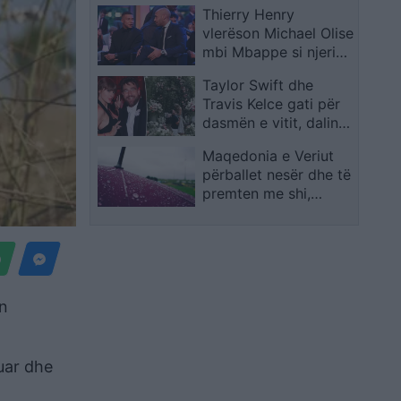
me kaq ndikim
Thierry Henry
vlefshme
vlerëson Michael Olise
mbi Mbappe si njeriun
kyç të Francës
Taylor Swift dhe
Travis Kelce gati për
dasmën e vitit, dalin
detaje të reja
Maqedonia e Veriut
përballet nesër dhe të
premten me shi,
bubullima dhe breshër
en
uar dhe