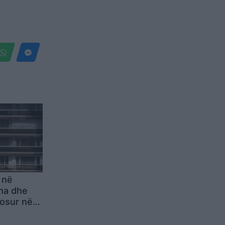
 në
ima dhe
gosur në
ët
ëtojnë