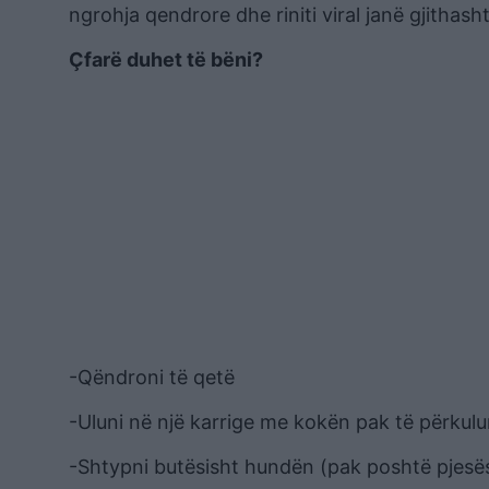
ngrohja qendrore dhe riniti viral janë gjithasht
Çfarë duhet të bëni?
-Qëndroni të qetë
-Uluni në një karrige me kokën pak të përkulu
-Shtypni butësisht hundën (pak poshtë pjesës