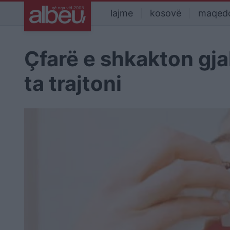
lajme
kosovë
maqed
Çfarë e shkakton gj
ta trajtoni