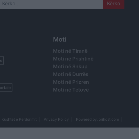
Search
Moti
Moti në Tiranë
Moti në Prishtinë
s
Moti në Shkup
Moti në Durrës
Moti në Prizren
ortale
Moti në Tetovë
Kushtet e Përdorimit
Privacy Policy
Powered by: orihost.com