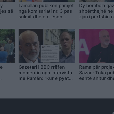
ey
Lamallari publikon pamjet
Dy bombola gaz
jes së
nga komisariati nr. 3 pas
shpërthejnë në 
sulmit dhe e cilëson
zjarri përfshin n
katër
ngjarjen pasojë të
dezinformimit
 e
Gazetari i BBC rrëfen
Rama për projek
momentin nga intervista
Sazan: Toka pub
me Ramën: “Kur e pyeta
është shitur d
rkaj
për aleatët nën hetim për
pronë e shtetit,
korrupsion, hapi sytë”
s’do të devijojë
standardet e B