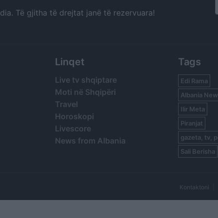
a. Të gjitha të drejtat janë të rezervuara!
Linqet
Tags
Live tv shqiptare
Edi Rama
Moti në Shqipëri
Albania New
Travel
Ilir Meta
Horoskopi
Piranjat
Livescore
gazeta, tv, p
News from Albania
Sali Berisha
Kontaktoni