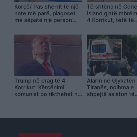
Korçë/ Pas sherrit të një
Të shtëna në Con
nate më parë, plagoset
Island gjatë mbrëm
me sëpatë një person
4 Korrikut, tetë të
dhe vihet në pranga
lënduar, mes tyre 
autori
fëmijë
Trump në prag të 4
Alarm në Gjykatën
Korrikut: Kërcënimi
Tiranës, ndihma e
komunist po rikthehet në
shpejtë asiston të
vendin tonë
arrestuarin Niko Qa
pas problemeve
shëndetësore