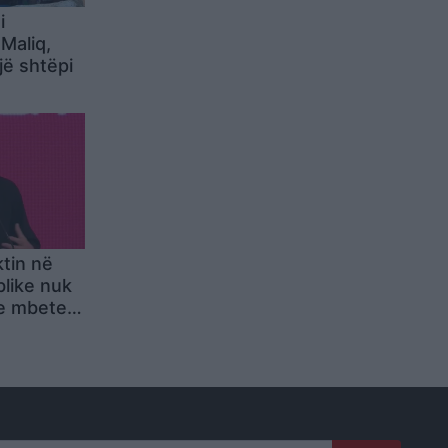
i
Maliq,
jë shtëpi
tin në
like nuk
he mbetet
 Shqipëria
 nga
E-së