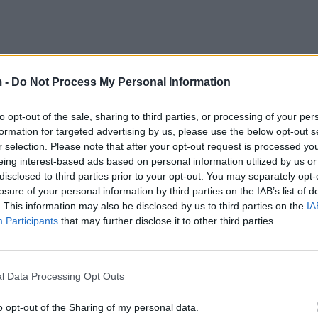
 -
Do Not Process My Personal Information
to opt-out of the sale, sharing to third parties, or processing of your per
formation for targeted advertising by us, please use the below opt-out s
r selection. Please note that after your opt-out request is processed y
eing interest-based ads based on personal information utilized by us or
disclosed to third parties prior to your opt-out. You may separately opt-
losure of your personal information by third parties on the IAB’s list of
. This information may also be disclosed by us to third parties on the
IA
Participants
that may further disclose it to other third parties.
l Data Processing Opt Outs
ktojnë tharje në brendësi të hundës, duke rezultuar 
i atë, shkakton gjakderdhje. Përdorni një lagështues d
o opt-out of the Sharing of my personal data.
ukozave./albeu.com