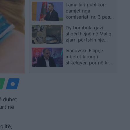
Lamallari publikon
pamjet nga
komisariati nr. 3 pas
sulmit dhe e cilëson
Dy bombola gazi
ngjarjen pasojë të
shpërthejnë në Maliq,
dezinformimit
zjarri përfshin një
shtëpi
Ivanovski: Filipçe
mbetet kirurg i
shkëlqyer, por në krye
të LSDM-së nuk ka
dëshmuar rezultate
që duhet
urt në
jitë,