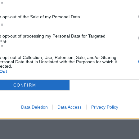
In
o opt-out of the Sale of my Personal Data.
In
Gjakrrjedhje nga hunda, kur duhet
paraqiteni tek mjeku
to opt-out of processing my Personal Data for Targeted
ing.
Në shumicën e rasteve gjakrrjedh
In
hunda nuk është serioze dhe mun
ndalet vetë ose me disa trajtime t
o opt-out of Collection, Use, Retention, Sale, and/or Sharing
thjeshta. Megjithatë, duhet të kër
ersonal Data that Is Unrelated with the Purposes for which it
kujdes mjekësor të menjëhershëm
lected.
Out
keni gjakrrjedhje nga hunda: Pas n
lëndimi, si aksidenti me makinë pë
kderdhja nga hunda një
shembull Del një sasi gjaku shumë
 Covid?
CONFIRM
Data Deletion
Data Access
Privacy Policy