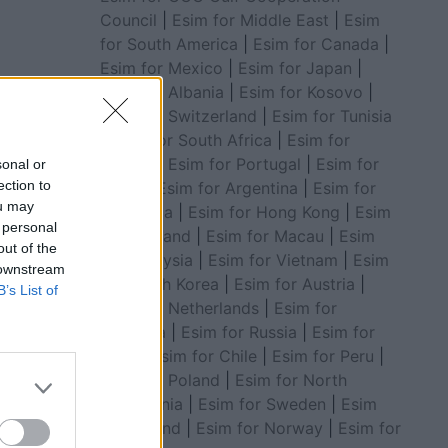
Council
|
Esim for Middle East
|
Esim
for South America
|
Esim for Canada
|
Esim for Mexico
|
Esim for Japan
|
Esim for Albania
|
Esim for Kosovo
|
Esim for Switzerland
|
Esim for Tunisia
|
Esim for South Africa
|
Esim for
Algeria
|
Esim for Portugal
|
Esim for
sonal or
ection to
Brazil
|
Esim for Argentina
|
Esim for
ou may
Colombia
|
Esim for Hong Kong
|
Esim
 personal
for Thailand
|
Esim for Macau
|
Esim
out of the
for Malaysia
|
Esim for Vietnam
|
Esim
 downstream
for South Korea
|
Esim for Austria
|
B’s List of
Esim for Netherlands
|
Esim for
Australia
|
Esim for Russia
|
Esim for
India
|
Esim for Chile
|
Esim for Peru
|
Esim for Poland
|
Esim for North
në
Macedonia
|
Esim for Sweden
|
Esim
he pini
for Finland
|
Esim for Norway
|
Esim for