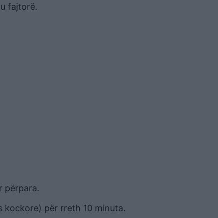
u fajtorë.
r përpara.
 kockore) për rreth 10 minuta.