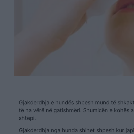
Gjakderdhja e hundës shpesh mund të shkaktojë
të na vërë në gatishmëri. Shumicën e kohës a
shtëpi.
Gjakderdhja nga hunda shihet shpesh kur japim