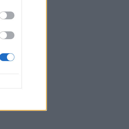
Belgium
 të
ja nga
d të
ë
koni
 nëse
jë
r
 më i…