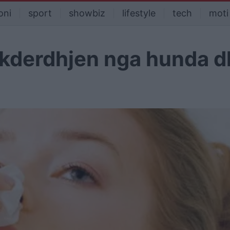
oni
sport
showbiz
lifestyle
tech
moti
akderdhjen nga hunda d