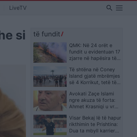
search
LiveTV
he si
të fundit
QMK: Në 24 orët e
fundit u evidentuan 17
zjarre në hapësira të
hapura
Të shtëna në Coney
Island gjatë mbrëmjes
së 4 Korrikut, tetë të
lënduar, mes tyre
Avokati Zaçe Islami
katër fëmijë
ngre akuza të forta:
Ahmet Krasniqi u vra
nga shërbimi sekret
Visar Bekaj lë të hapur
shqiptar në
rikthimin te Prishtina:
bashkëpunim me PDK-
Dua ta mbyll karrierën
në
atje