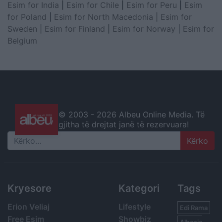
Esim for India
|
Esim for Chile
|
Esim for Peru
|
Esim
for Poland
|
Esim for North Macedonia
|
Esim for
Sweden
|
Esim for Finland
|
Esim for Norway
|
Esim for
Belgium
© 2003 -
2026 Albeu Online Media. Të
gjitha të drejtat janë të rezervuara!
Search
Kryesore
Kategori
Tags
Erion Veliaj
Lifestyle
Edi Rama
Free Esim
Showbiz