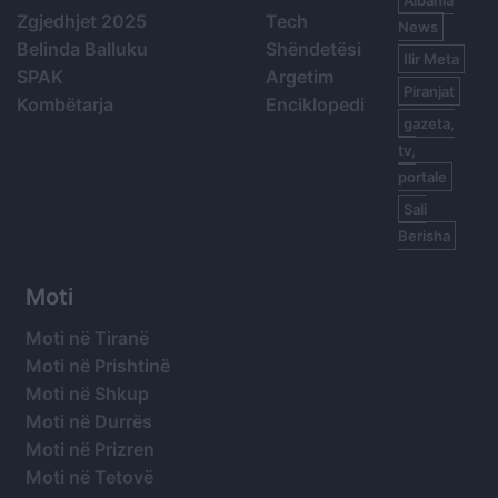
Albania
Zgjedhjet 2025
Tech
News
Belinda Balluku
Shëndetësi
Ilir Meta
SPAK
Argetim
Piranjat
Kombëtarja
Enciklopedi
gazeta,
tv,
portale
Sali
Berisha
Moti
Moti në Tiranë
Moti në Prishtinë
Moti në Shkup
Moti në Durrës
Moti në Prizren
Moti në Tetovë