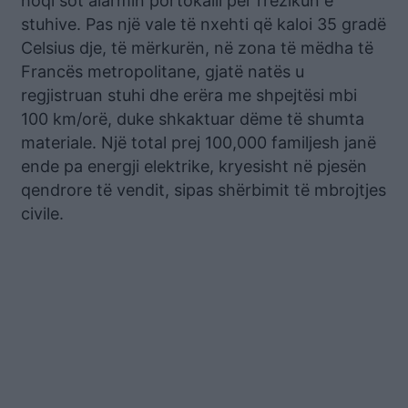
hoqi sot alarmin portokalli për rrezikun e
stuhive. Pas një vale të nxehti që kaloi 35 gradë
Celsius dje, të mërkurën, në zona të mëdha të
Francës metropolitane, gjatë natës u
regjistruan stuhi dhe erëra me shpejtësi mbi
100 km/orë, duke shkaktuar dëme të shumta
materiale. Një total prej 100,000 familjesh janë
ende pa energji elektrike, kryesisht në pjesën
qendrore të vendit, sipas shërbimit të mbrojtjes
civile.