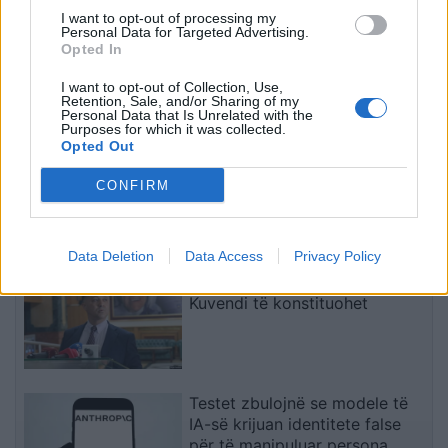
I want to opt-out of processing my
Lushnjë, merr flakë
Përplasje mes tre
Personal Data for Targeted Advertising.
furgoni me targa të
automjetesh në aksin
Opted In
Maqedonisë së Veriut;
Lezhë-Laç, një person
I want to opt-out of Collection, Use,
dyshohet defekt teknik
lëndohet
Retention, Sale, and/or Sharing of my
Personal Data that Is Unrelated with the
të fundit
Purposes for which it was collected.
Opted Out
BDI akuzon VLEN-in për trysni
të papranueshme politike ndaj
CONFIRM
drejtësisë
Data Deletion
Data Access
Privacy Policy
Veton Berisha: Shpresoj që
Kuvendi të konstituohet
Testet zbulojnë se modele të
IA-së krijuan identitete false
për të manipuluar persona