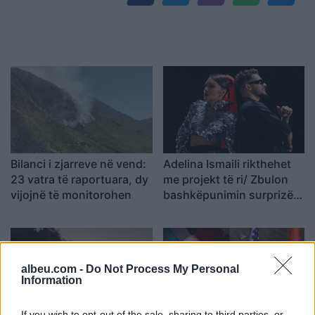
Bilanci i zjarreve në vend:
Adelina Ismaili rikthehet
23 vatra të raportuara, dy
me projekt të ri/ Zbulon
vijojnë të monitorohen
bashkëpunimin surprizë
me Gimbo-n
albeu.com -
Do Not Process My Personal
Information
If you wish to opt-out of the sale, sharing to third parties, or