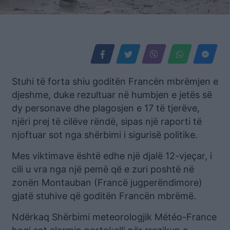
Stuhi të forta shiu goditën Francën mbrëmjen e
djeshme, duke rezultuar në humbjen e jetës së
dy personave dhe plagosjen e 17 të tjerëve,
njëri prej të cilëve rëndë, sipas një raporti të
njoftuar sot nga shërbimi i sigurisë politike.
Mes viktimave është edhe një djalë 12-vjeçar, i
cili u vra nga një pemë që e zuri poshtë në
zonën Montauban (Francë jugperëndimore)
gjatë stuhive që goditën Francën mbrëmë.
Ndërkaq Shërbimi meteorologjik Météo-France