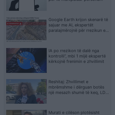
realë
Google Earth krijon skenarë të
sajuar me AI, ekspertët
paralajmërojnë për rrezikun e
dezinformimit
IA po rrezikon të dalë nga
kontrolli”, mbi 1 mijë ekspertë
kërkojnë frenimin e zhvillimit
Reshitaj: Zhvillimet e
mbrëmshme i dërguan botës
një mesazh shumë të keq, LDK-
ja ishte e gatshme të
bashkëpunonte me LVV-në
Murati e cilëson plotësisht