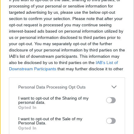
Aksident i rëndë në Papër,
Eric Wendt ambasadori i
processing of your personal or sensitive information for
makina godet trasenë
ardhshëm i SHBA-së në
targeted advertising by us, please use the below opt-out
anësore të rrugës
Shqipëri, ambasada: Do të
section to confirm your selection. Please note that after your
përkrahë objektivat e
opt-out request is processed you may continue seeing
Trump për NATO-n dhe
interest-based ads based on personal information utilized by
sigurinë
us or personal information disclosed to third parties prior to
your opt-out. You may separately opt-out of the further
disclosure of your personal information by third parties on the
IAB’s list of downstream participants. This information may
also be disclosed by us to third parties on the
IAB’s List of
Downstream Participants
that may further disclose it to other
Horoskopi i sotëm, 8
Temperaturat arrijnë 40°C
third parties.
gusht 2026: Cilat janë
në Tiranë, vapë
shenjat më me fat
përvëluese edhe në
Personal Data Processing Opt Outs
Elbasan e Shkodër,
I want to opt-out of the Sharing of my
parashikimi për sot
personal data.
Opted In
I want to opt-out of the Sale of my
Personal Data.
Opted In