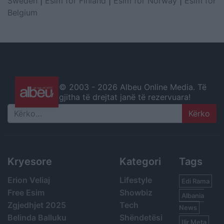
Sweden
|
Esim for Finland
|
Esim for Norway
|
Esim for
Belgium
© 2003 -
2026 Albeu Online Media. Të
gjitha të drejtat janë të rezervuara!
Search
Kryesore
Kategori
Tags
Erion Veliaj
Lifestyle
Edi Rama
Free Esim
Showbiz
Albania
Zgjedhjet 2025
Tech
News
Belinda Balluku
Shëndetësi
Ilir Meta