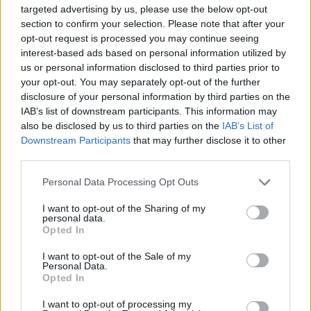
nënkomisioni i Senatit
se 21 ton kokainë,
targeted advertising by us, please use the below opt-out
siguron telefonin zyrtar të
organizata me tre degë
section to confirm your selection. Please note that after your
Anthony Fauci-t
vepronte në Spanjë dhe
opt-out request is processed you may continue seeing
Ekuador! Njëra e lidhur me
interest-based ads based on personal information utilized by
shqiptarët në Dubai
us or personal information disclosed to third parties prior to
your opt-out. You may separately opt-out of the further
disclosure of your personal information by third parties on the
IAB’s list of downstream participants. This information may
also be disclosed by us to third parties on the
IAB’s List of
Hetimi për transparencën
Video/ Trump ndalon
Downstream Participants
that may further disclose it to other
gjatë Covid-19,
vogëlushin në skenë para
third parties.
nënkomisioni i Senatit
se të rrëzohet dhe
siguron kopjen e telefonit
thumbon Biden: Nuk dua
Personal Data Processing Opt Outs
zyrtar të Fauci-t
të bëhet si ai
I want to opt-out of the Sharing of my
personal data.
Opted In
I want to opt-out of the Sale of my
Personal Data.
Opted In
NATO synon furnizim
Vrasja e britanikes në
urgjent me mbrojtje ajrore
Athinë, 27-vjeçari mohon
I want to opt-out of processing my