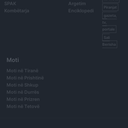
SPAK
Argetim
Piranjat
Kombëtarja
Enciklopedi
gazeta,
tv,
portale
Sali
Berisha
Moti
Moti në Tiranë
Moti në Prishtinë
Moti në Shkup
Moti në Durrës
Moti në Prizren
Moti në Tetovë