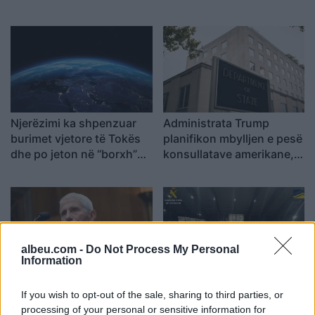
Njerëzimi ka shpenzuar
Administrata Trump
burimet vjetore të Tokës
planifikon mbylljen e pesë
dhe po jeton në “borxh”
konsullatave amerikane,
ekologjik
përfshirë atë në Kanada
albeu.com -
Do Not Process My Personal
Information
Hetimi për transparencën
FOTOT+VIDEO/
If you wish to opt-out of the sale, sharing to third parties, or
gjatë Covid-19,
Sekuestrohen më shumë
processing of your personal or sensitive information for