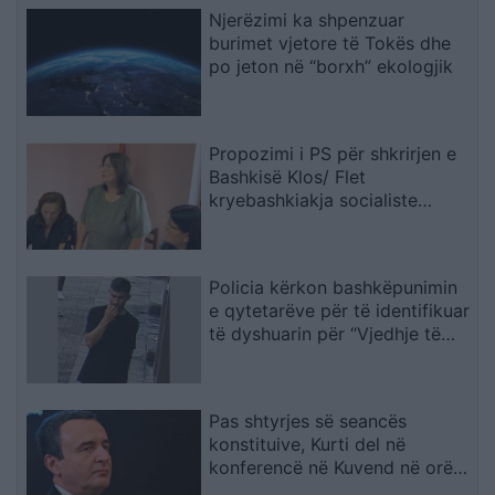
Njerëzimi ka shpenzuar
burimet vjetore të Tokës dhe
po jeton në “borxh” ekologjik
Propozimi i PS për shkrirjen e
Bashkisë Klos/ Flet
kryebashkiakja socialiste
Valbona Kola: Jam shërbëtore
e popullit, karrigia është e
përkohshme, nëse qytetarët
Policia kërkon bashkëpunimin
janë kundër, unë jam me ta
e qytetarëve për të identifikuar
(VIDEO)
të dyshuarin për “Vjedhje të
rëndë
Pas shtyrjes së seancës
konstituive, Kurti del në
konferencë në Kuvend në orën
12:30