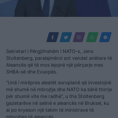
Sekretari i Përgjithshëm i NATO-s, Jens
Stoltenberg, paralajmëroi sot vendet anëtare të
Aleancës që të mos lejojnë një përçarje mes
SHBA-së dhe Evuopës.
“Unë i mirëpres aleatët europianë që investojnë
më shumë në mbrojtje dhe NATO ka bërë thirrje
për shumë vite me radhë”, u tha Stoltenberg
gazetarëve në selinë e aleancës në Bruksel, ku
ai po kryeson një takim të ministrave të
mbrojtjes të aleancës.