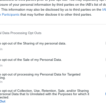
losure of your personal information by third parties on the IAB’s list of
. This information may also be disclosed by us to third parties on the
IA
Participants
that may further disclose it to other third parties.
l Data Processing Opt Outs
o opt-out of the Sharing of my personal data.
në e Bashkuar janë të ndaluara,
Katër ushqimet më të këqija që n
In
që duhet të shmangni në
të hani në mëngjes
o opt-out of the Sale of my Personal Data.
In
to opt-out of processing my Personal Data for Targeted
ing.
In
o opt-out of Collection, Use, Retention, Sale, and/or Sharing
ersonal Data that Is Unrelated with the Purposes for which it
lected.
Out