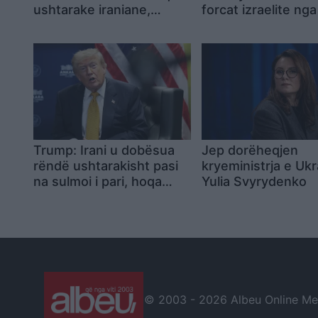
ushtarake iraniane,
forcat izraelite nga
zbatohet embargoja
dhe Libani: “Nuk t
detare
atje”
Trump: Irani u dobësua
Jep dorëheqjen
rëndë ushtarakisht pasi
kryeministrja e Ukr
na sulmoi i pari, hoqa
Yulia Svyrydenko
dorë nga tarifa në
Hormuz pas ofertës së
Gjirit për investime
© 2003 -
2026 Albeu Online Medi