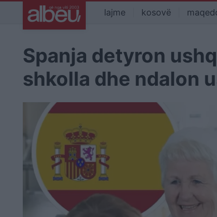
lajme
kosovë
maqed
Spanja detyron ush
shkolla dhe ndalon