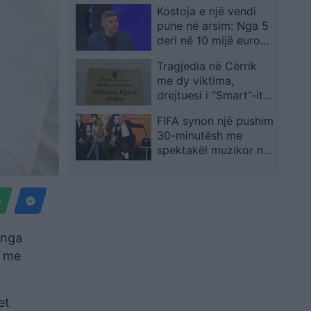
Kostoja e një vendi
pune në arsim: Nga 5
deri në 10 mijë euro
ryshfet për t’u bërë
Tragjedia në Cërrik
mësues në Shqipëri
me dy viktima,
drejtuesi i “Smart”-it
ishte mësues
FIFA synon një pushim
30-minutësh me
spektakël muzikor në
finalen e Botërorit
2026
 nga
a me
et