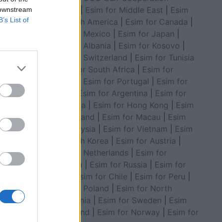
Council
|
Esim for Middle East
|
Esim
 downstream
B’s List of
for South America
|
Esim for Canada
|
Esim for Mexico
|
Esim for Japan
|
Esim for Albania
|
Esim for Kosovo
|
Esim for Switzerland
|
Esim for Tunisia
|
Esim for South Africa
|
Esim for
Algeria
|
Esim for Portugal
|
Esim for
Brazil
|
Esim for Argentina
|
Esim for
uk duhet
Colombia
|
Esim for Hong Kong
|
Esim
for Thailand
|
Esim for Macau
|
Esim
for Malaysia
|
Esim for Vietnam
|
Esim
for South Korea
|
Esim for Austria
|
Esim for Netherlands
|
Esim for
Australia
|
Esim for Russia
|
Esim for
India
|
Esim for Chile
|
Esim for Peru
|
Esim for Poland
|
Esim for North
Macedonia
|
Esim for Sweden
|
Esim
for Finland
|
Esim for Norway
|
Esim for