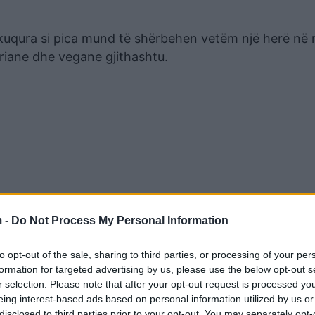
skuqura si pica mund të shërbehen vetëm një herë në 
riane dhe vegane gjithashtu.
 -
Do Not Process My Personal Information
to opt-out of the sale, sharing to third parties, or processing of your per
t dhe të sigurohet që çdo fëmijë, pa marrë parasysh
formation for targeted advertising by us, please use the below opt-out s
etë dhe të shëndetshëm.
r selection. Please note that after your opt-out request is processed y
eing interest-based ads based on personal information utilized by us or
disclosed to third parties prior to your opt-out. You may separately opt-