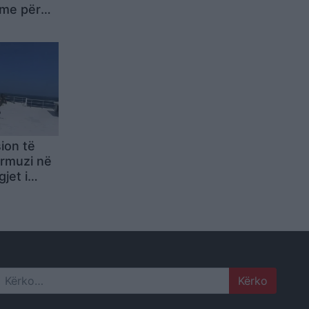
ime për
disa të
ion të
ormuzi në
jet i
itjeje të
Search