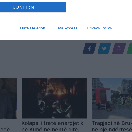
CONFIRM
Data Deletion
Data Access
Privacy Policy
Kolapsi i tretë energjetik
Tragjedi në Bruk
heqë
në Kubë në nëntë ditë,
në një ndërtes