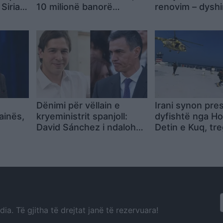
 Siria
10 milionë banorë
renovim – dysh
ë duan
mbeten në errësirë
20 viktima dhe 
plagosur
Dënimi për vëllain e
Irani synon pres
ainës,
kryeministrit spanjoll:
dyfishtë nga H
David Sánchez i ndalohen
Detin e Kuq, treg
funksionet publike për 9
tremben një god
vite pas shpërdorimit të
re
detyrës
a. Të gjitha të drejtat janë të rezervuara!