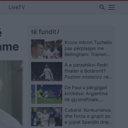
search
LiveTV
ë
të fundit
shme
Kroos mbron Tuchelin
pas përplasjes me
Bellingham: Trajneri
kishte plotësisht të
A e parashikoi Pedri
drejtë
finalen e Botërorit?
Postimi misterioz në
Instagram i një viti më
De Paul u përgjigjet
parë u bë realitet
kritikëve: Argjentina
në gjysmëfinale,
rrugëtimi na kënaq
Cubarsi: Konkurrenca
dhe forca e grupit po
e çojnë Spanjën drejt
suksesit