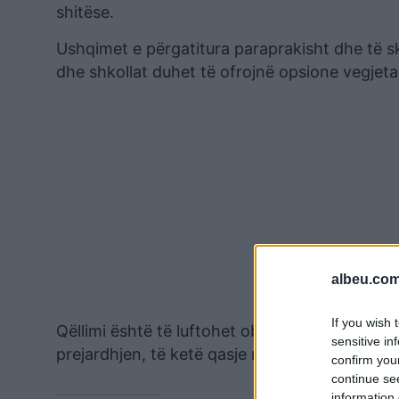
shitëse.
Ushqimet e përgatitura paraprakisht dhe të 
dhe shkollat duhet të ofrojnë opsione vegjeta
albeu.com
If you wish 
Qëllimi është të luftohet obeziteti tek fëmijë
sensitive in
prejardhjen, të ketë qasje në ushqim të vërt
confirm you
continue se
information 