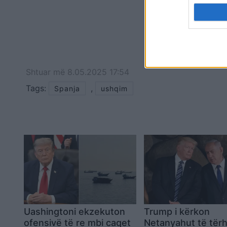
Shtuar
më
8.05.2025 17:54
Tags:
,
Spanja
ushqim
Uashingtoni ekzekuton
Trump i kërkon
ofensivë të re mbi caqet
Netanyahut të tër