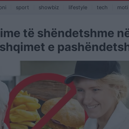
oni
sport
showbiz
lifestyle
tech
moti
qime të shëndetshme n
 ushqimet e pashëndet