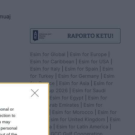
muaj
Esim for Global
|
Esim for Europe
|
Esim for Caribbean
|
Esim for USA
|
Esim for Italy
|
Esim for Spain
|
Esim
for Turkey
|
Esim for Germany
|
Esim
for Greece
|
Esim for Asia
|
Esim for
World Cup 2026
|
Esim for Saudi
Arabia
|
Esim for Egypt
|
Esim for
United Arab Emirates
|
Esim for
sonal or
Balkans
|
Esim for Morocco
|
Esim for
ection to
China
|
Esim for United Kingdom
|
Esim
ou may
for Africa
|
Esim for Latin America
|
 personal
Esim for GCC Gulf Cooperation
out of the