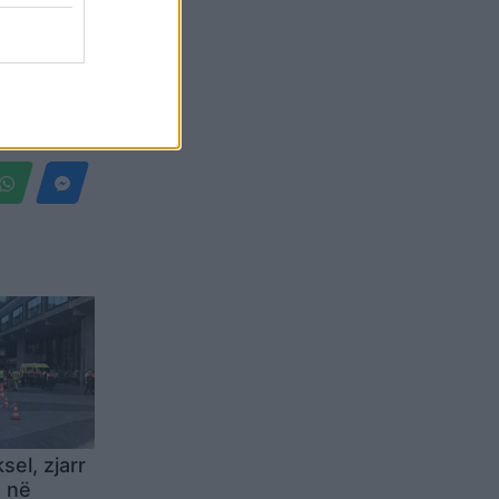
Belgium
sel, zjarr
ë në