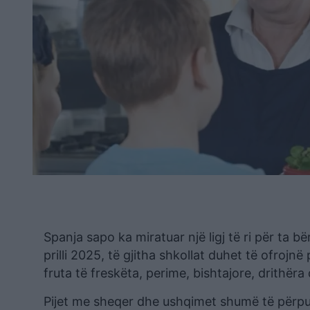
Spanja sapo ka miratuar një ligj të ri për ta 
prilli 2025, të gjitha shkollat duhet të ofro
fruta të freskëta, perime, bishtajore, drithëra
Pijet me sheqer dhe ushqimet shumë të përpu