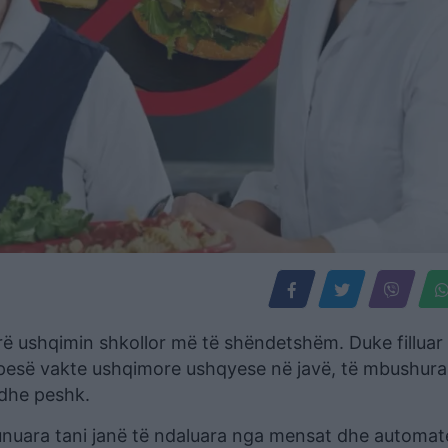
bërë ushqimin shkollor më të shëndetshëm. Duke filluar
jnë pesë vakte ushqimore ushqyese në javë, të mbushur
 dhe peshk.
nuara tani janë të ndaluara nga mensat dhe automat