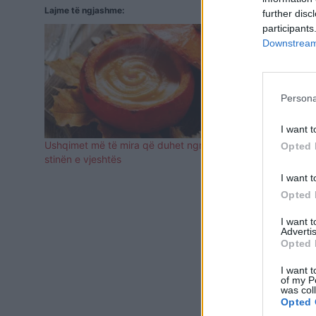
Lajme të ngjashme:
further disc
participants
Downstream 
Persona
I want t
Ushqimet më të mira që duhet ngrënë në
Në Mbretëri
Opted 
stinën e vjeshtës
4 ushqimet 
mëngjes
I want t
Opted 
I want 
Advertis
Opted 
I want t
of my P
was col
Opted 