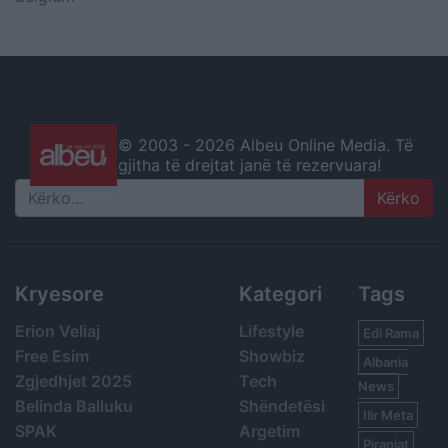
© 2003 -
2026 Albeu Online Media. Të
gjitha të drejtat janë të rezervuara!
Search
Kryesore
Kategori
Tags
Erion Veliaj
Lifestyle
Edi Rama
Free Esim
Showbiz
Albania
Zgjedhjet 2025
Tech
News
Belinda Balluku
Shëndetësi
Ilir Meta
SPAK
Argetim
Piranjat