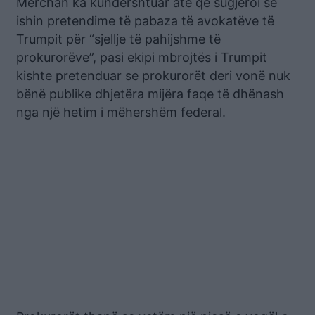
Merchan ka kundërshtuar atë që sugjeroi se
ishin pretendime të pabaza të avokatëve të
Trumpit për “sjellje të pahijshme të
prokurorëve”, pasi ekipi mbrojtës i Trumpit
kishte pretenduar se prokurorët deri vonë nuk
bënë publike dhjetëra mijëra faqe të dhënash
nga një hetim i mëhershëm federal.