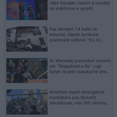
ndez Kavajën, humor e muzikë
në shëtitoren e qytetit
Pas tërmetit 7.4 ballë në
Kolumbi, liderët botërorë
premtojnë ndihmë: “Do të
mobilizohemi sa herë të na
kërkohet
Ilir Xhemalaj prezanton vizionin
për “Shqipërinë e Re”: Ligji
duhet të jetë i barabartë dhe
shteti t’u shërbejë qytetarëve
Kolumbia shpall emergjencë
kombëtare pas tërmetit
shkatërrues, mbi 100 viktima
dhe dhjetëra ndërtesa të
rrënuara