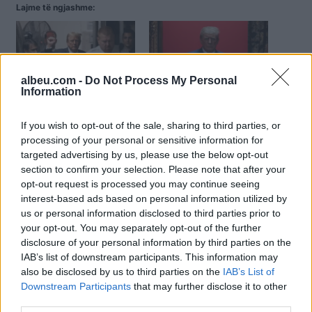
Lajme të ngjashme:
albeu.com -
Do Not Process My Personal
Information
Rasti kundër Trumpit për
Caktohet data për gjyqin
ryshfet, në duart e jurisë
kundër ish-presidentit
Trump
If you wish to opt-out of the sale, sharing to third parties, or
processing of your personal or sensitive information for
targeted advertising by us, please use the below opt-out
section to confirm your selection. Please note that after your
opt-out request is processed you may continue seeing
interest-based ads based on personal information utilized by
us or personal information disclosed to third parties prior to
Avokati i dytë i Trumpit
your opt-out. You may separately opt-out of the further
pranon fajësinë për
disclosure of your personal information by third parties on the
komplot rreth rezultatit
IAB’s list of downstream participants. This information may
zgjedhor
also be disclosed by us to third parties on the
IAB’s List of
Downstream Participants
that may further disclose it to other
third parties.