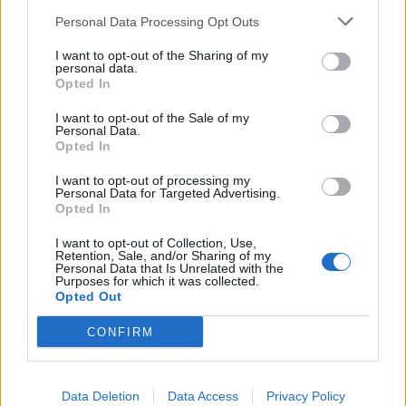
Personal Data Processing Opt Outs
I want to opt-out of the Sharing of my
personal data.
Opted In
I want to opt-out of the Sale of my
Personal Data.
Opted In
I want to opt-out of processing my
Personal Data for Targeted Advertising.
Opted In
I want to opt-out of Collection, Use,
Shtuar
më
25.03.2024 19:27
Retention, Sale, and/or Sharing of my
Personal Data that Is Unrelated with the
Tags:
,
nisja e gjykimit
Trump
Purposes for which it was collected.
Opted Out
CONFIRM
Data Deletion
Data Access
Privacy Policy