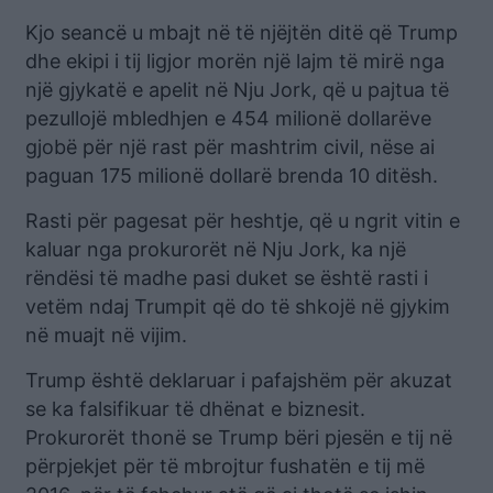
Kjo seancë u mbajt në të njëjtën ditë që Trump
dhe ekipi i tij ligjor morën një lajm të mirë nga
një gjykatë e apelit në Nju Jork, që u pajtua të
pezullojë mbledhjen e 454 milionë dollarëve
gjobë për një rast për mashtrim civil, nëse ai
paguan 175 milionë dollarë brenda 10 ditësh.
Rasti për pagesat për heshtje, që u ngrit vitin e
kaluar nga prokurorët në Nju Jork, ka një
rëndësi të madhe pasi duket se është rasti i
vetëm ndaj Trumpit që do të shkojë në gjykim
në muajt në vijim.
Trump është deklaruar i pafajshëm për akuzat
se ka falsifikuar të dhënat e biznesit.
Prokurorët thonë se Trump bëri pjesën e tij në
përpjekjet për të mbrojtur fushatën e tij më