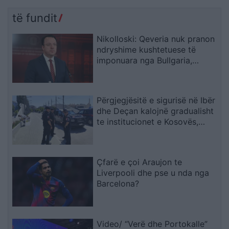
së rëndë me dronë në
Shemben katedrale e
Rusi
ndërtesa, dyshohet për
të fundit
persona nën rrënoja
Nikolloski: Qeveria nuk pranon
ndryshime kushtetuese të
imponuara nga Bullgaria,
bllokada e Sofjes është politike
Përgjegjësitë e sigurisë në Ibër
dhe Deçan kalojnë gradualisht
te institucionet e Kosovës,
Halilaj: Mesazh i qartë për
Beogradin
Çfarë e çoi Araujon te
Liverpooli dhe pse u nda nga
Barcelona?
Video/ “Verë dhe Portokalle”