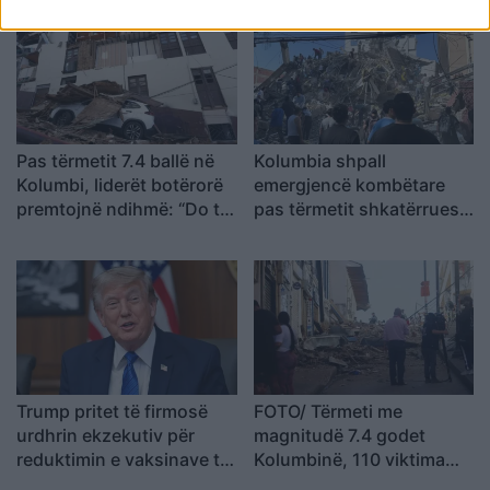
Pas tërmetit 7.4 ballë në
Kolumbia shpall
Kolumbi, liderët botërorë
emergjencë kombëtare
premtojnë ndihmë: “Do të
pas tërmetit shkatërrues,
mobilizohemi sa herë të
mbi 100 viktima dhe
na kërkohet
dhjetëra ndërtesa të
rrënuara
Trump pritet të firmosë
FOTO/ Tërmeti me
urdhrin ekzekutiv për
magnitudë 7.4 godet
reduktimin e vaksinave të
Kolumbinë, 110 viktima
rekomanduara për fëmijët
dhe persona ende të