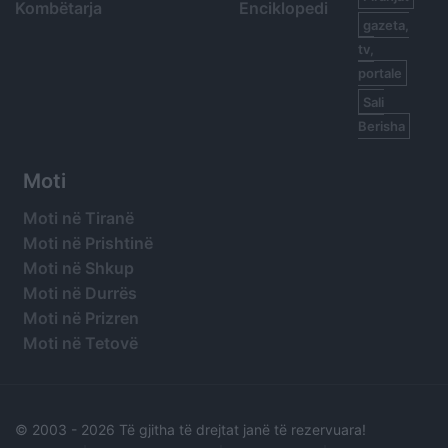
Kombëtarja
Enciklopedi
gazeta,
tv,
portale
Sali
Berisha
Moti
Moti në Tiranë
Moti në Prishtinë
Moti në Shkup
Moti në Durrës
Moti në Prizren
Moti në Tetovë
© 2003 -
2026 Të gjitha të drejtat janë të rezervuara!