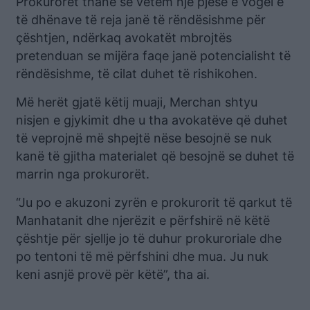
Prokurorët thanë se vetëm një pjesë e vogël e
të dhënave të reja janë të rëndësishme për
çështjen, ndërkaq avokatët mbrojtës
pretenduan se mijëra faqe janë potencialisht të
rëndësishme, të cilat duhet të rishikohen.
Më herët gjatë këtij muaji, Merchan shtyu
nisjen e gjykimit dhe u tha avokatëve që duhet
të veprojnë më shpejtë nëse besojnë se nuk
kanë të gjitha materialet që besojnë se duhet të
marrin nga prokurorët.
“Ju po e akuzoni zyrën e prokurorit të qarkut të
Manhatanit dhe njerëzit e përfshirë në këtë
çështje për sjellje jo të duhur prokuroriale dhe
po tentoni të më përfshini dhe mua. Ju nuk
keni asnjë provë për këtë”, tha ai.