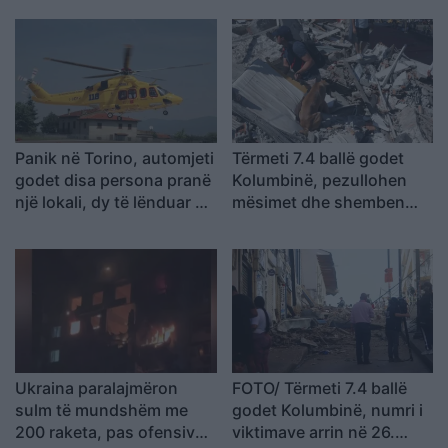
bllokuar nën rrënoja
Panik në Torino, automjeti
Tërmeti 7.4 ballë godet
godet disa persona pranë
Kolumbinë, pezullohen
një lokali, dy të lënduar në
mësimet dhe shemben
gjendje të rëndë
pjesë spitalesh; SHBA
ofron mbështetje
Ukraina paralajmëron
FOTO/ Tërmeti 7.4 ballë
sulm të mundshëm me
godet Kolumbinë, numri i
200 raketa, pas ofensivës
viktimave arrin në 26.