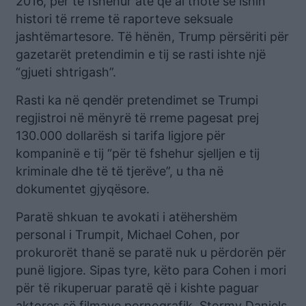
2016, për të fshehur atë që ai thotë se ishin
histori të rreme të raporteve seksuale
jashtëmartesore. Të hënën, Trump përsëriti për
gazetarët pretendimin e tij se rasti ishte një
“gjueti shtrigash”.
Rasti ka në qendër pretendimet se Trumpi
regjistroi në mënyrë të rreme pagesat prej
130.000 dollarësh si tarifa ligjore për
kompaninë e tij “për të fshehur sjelljen e tij
kriminale dhe të të tjerëve”, u tha në
dokumentet gjyqësore.
Paratë shkuan te avokati i atëhershëm
personal i Trumpit, Michael Cohen, por
prokurorët thanë se paratë nuk u përdorën për
punë ligjore. Sipas tyre, këto para Cohen i mori
për të rikuperuar paratë që i kishte paguar
aktores së filmave pornografik, Stormy Daniels,