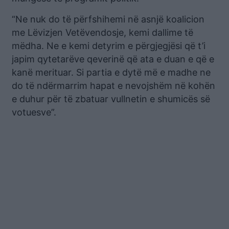
“Ne nuk do të përfshihemi në asnjë koalicion
me Lëvizjen Vetëvendosje, kemi dallime të
mëdha. Ne e kemi detyrim e përgjegjësi që t’i
japim qytetarëve qeverinë që ata e duan e që e
kanë merituar. Si partia e dytë më e madhe ne
do të ndërmarrim hapat e nevojshëm në kohën
e duhur për të zbatuar vullnetin e shumicës së
votuesve”.