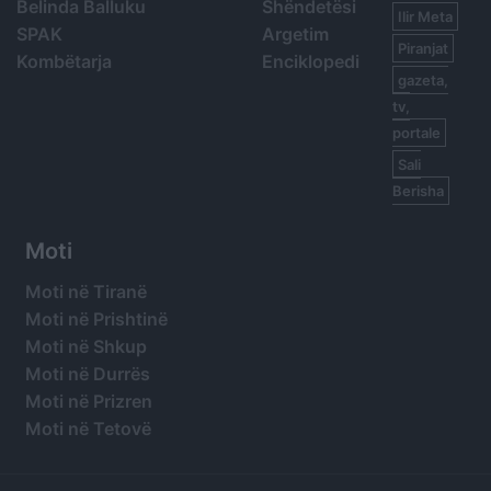
Belinda Balluku
Shëndetësi
Ilir Meta
SPAK
Argetim
Piranjat
Kombëtarja
Enciklopedi
gazeta,
tv,
portale
Sali
Berisha
Moti
Moti në Tiranë
Moti në Prishtinë
Moti në Shkup
Moti në Durrës
Moti në Prizren
Moti në Tetovë