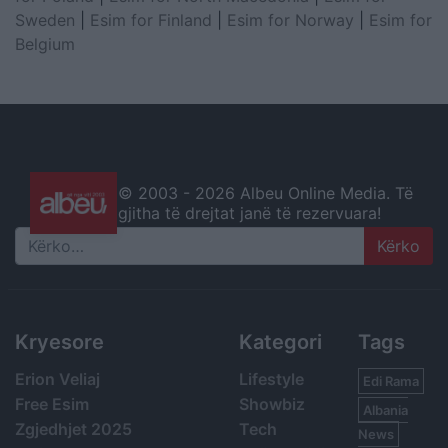
Sweden
|
Esim for Finland
|
Esim for Norway
|
Esim for
Belgium
© 2003 -
2026 Albeu Online Media. Të
gjitha të drejtat janë të rezervuara!
Search
Kryesore
Kategori
Tags
Erion Veliaj
Lifestyle
Edi Rama
Free Esim
Showbiz
Albania
Zgjedhjet 2025
Tech
News