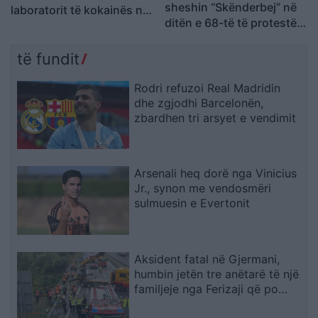
sheshin “Skënderbej” në
laboratorit të kokainës në
ditën e 68-të të protestës
Frakull
kundër Ramës, kërkojnë
largimin e tij
të fundit
Rodri refuzoi Real Madridin
dhe zgjodhi Barcelonën,
zbardhen tri arsyet e vendimit
Arsenali heq dorë nga Vinicius
Jr., synon me vendosmëri
sulmuesin e Evertonit
Aksident fatal në Gjermani,
humbin jetën tre anëtarë të një
familjeje nga Ferizaji që po
ktheheshin nga Kosova