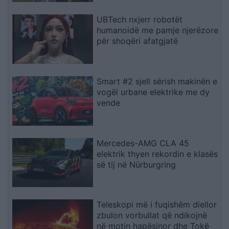
UBTech nxjerr robotët
humanoidë me pamje njerëzore
për shoqëri afatgjatë
Smart #2 sjell sërish makinën e
vogël urbane elektrike me dy
vende
Mercedes-AMG CLA 45
elektrik thyen rekordin e klasës
së tij në Nürburgring
Teleskopi më i fuqishëm diellor
zbulon vorbullat që ndikojnë
në motin hapësinor dhe Tokë