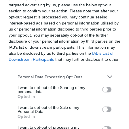
targeted advertising by us, please use the below opt-out
section to confirm your selection. Please note that after your
opt-out request is processed you may continue seeing
interest-based ads based on personal information utilized by
us or personal information disclosed to third parties prior to
your opt-out. You may separately opt-out of the further
disclosure of your personal information by third parties on the
IAB’s list of downstream participants. This information may
also be disclosed by us to third parties on the
IAB’s List of
Nga gëzimi i dasmës te
Hyri me Jet Ski në
Downstream Participants
that may further disclose it to other
dhimbja e madhe, Arianit
hapësirën e pushuesve në
third parties.
Çetaj gjendet i pajetë në
Zvërnec, gjobitet me 300
Pejë
mijë lekë drejtuesi
Personal Data Processing Opt Outs
I want to opt-out of the Sharing of my
personal data.
Opted In
I want to opt-out of the Sale of my
Personal Data.
Opted In
“Po ngrihet një ministri
Infermierja shqiptare në
I want to opt-out of processing my
paralele e Shëndetësisë”/
Itali shpërthen në lot në