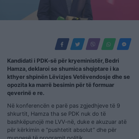
Kandidati i PDK-së për kryeministër, Bedri
Hamza, deklaroi se shumica shqiptare i ka
kthyer shpinën Lëvizjes Vetëvendosje dhe se
opozita ka marrë besimin për të formuar
qeverinë e re.
Në konferencën e parë pas zgjedhjeve të 9
shkurtit, Hamza tha se PDK nuk do të
bashkëpunojë me LVV-në, duke e akuzuar atë
për kërkimin e “pushtetit absolut” dhe për
mungesë të programit politik.