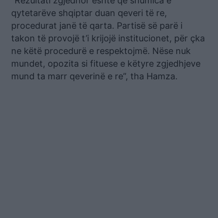
“Rezultati zgjedhor është që shumica e
qytetarëve shqiptar duan qeveri të re,
procedurat janë të qarta. Partisë së parë i
takon të provojë t’i krijojë institucionet, për çka
ne këtë procedurë e respektojmë. Nëse nuk
mundet, opozita si fituese e këtyre zgjedhjeve
mund ta marr qeverinë e re”, tha Hamza.