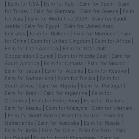
|
Esim for USA
|
Esim for Italy
|
Esim for Spain
|
Esim
for Turkey
|
Esim for Germany
|
Esim for Greece
|
Esim
for Asia
|
Esim for World Cup 2026
|
Esim for Saudi
Arabia
|
Esim for Egypt
|
Esim for United Arab
Emirates
|
Esim for Balkans
|
Esim for Morocco
|
Esim
for China
|
Esim for United Kingdom
|
Esim for Africa
|
Esim for Latin America
|
Esim for GCC Gulf
Cooperation Council
|
Esim for Middle East
|
Esim for
South America
|
Esim for Canada
|
Esim for Mexico
|
Esim for Japan
|
Esim for Albania
|
Esim for Kosovo
|
Esim for Switzerland
|
Esim for Tunisia
|
Esim for
South Africa
|
Esim for Algeria
|
Esim for Portugal
|
Esim for Brazil
|
Esim for Argentina
|
Esim for
Colombia
|
Esim for Hong Kong
|
Esim for Thailand
|
Esim for Macau
|
Esim for Malaysia
|
Esim for Vietnam
|
Esim for South Korea
|
Esim for Austria
|
Esim for
Netherlands
|
Esim for Australia
|
Esim for Russia
|
Esim for India
|
Esim for Chile
|
Esim for Peru
|
Esim
for Poland
|
Esim for North Macedonia
|
Esim for