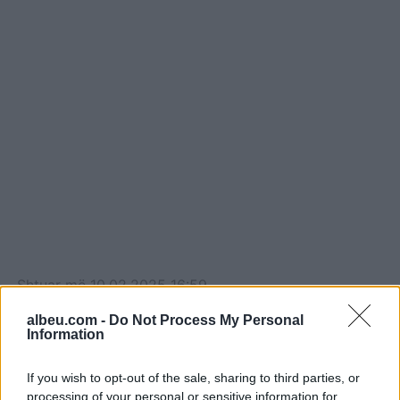
Shtuar
më
10.02.2025 16:59
Tags:
,
Bedri
LVV
albeu.com -
Do Not Process My Personal
Information
If you wish to opt-out of the sale, sharing to third parties, or
processing of your personal or sensitive information for