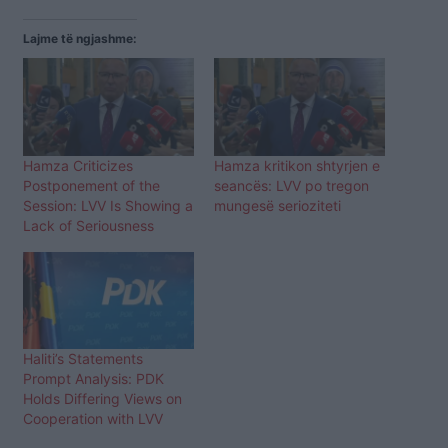
Lajme të ngjashme:
Hamza Criticizes
Hamza kritikon shtyrjen e
Postponement of the
seancës: LVV po tregon
Session: LVV Is Showing a
mungesë serioziteti
Lack of Seriousness
Haliti’s Statements
Prompt Analysis: PDK
Holds Differing Views on
Cooperation with LVV