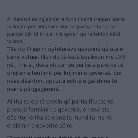
Ai theksoi se zgjedhjet e fundit kanë treguar qartë
vullnetin për ndryshim dhe se partia e tij do të
punojë për të krijuar një qeveri që reflekton këtë
vullnet.
“Ne do t’i japim qytetarëve qeverinë që ata e
kanë votuar. Nuk do të ketë koalicion me LVV-
në”, tha ai, duke shtuar se partia e parë ka të
drejtën e tentimit për krijimin e qeverisë, por
nëse dështon, opozita është e gatshme të
marrë përgjegjësinë.
Ai tha se do të presin që partia fituese të
provojë formimin e qeverisë, e nëse ata
dështojnë tha se opozita mund ta marrë
drejtimin e qeverisë së re.