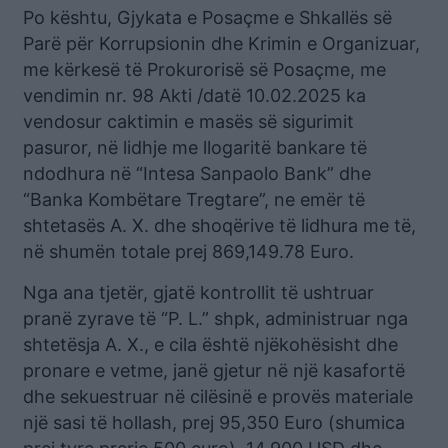
Po kështu, Gjykata e Posaçme e Shkallës së
Parë për Korrupsionin dhe Krimin e Organizuar,
me kërkesë të Prokurorisë së Posaçme, me
vendimin nr. 98 Akti /datë 10.02.2025 ka
vendosur caktimin e masës së sigurimit
pasuror, në lidhje me llogaritë bankare të
ndodhura në “Intesa Sanpaolo Bank” dhe
“Banka Kombëtare Tregtare”, ne emër të
shtetasës A. X. dhe shoqërive të lidhura me të,
në shumën totale prej 869,149.78 Euro.
Nga ana tjetër, gjatë kontrollit të ushtruar
pranë zyrave të “P. L.” shpk, administruar nga
shtetësja A. X., e cila është njëkohësisht dhe
pronare e vetme, janë gjetur në një kasafortë
dhe sekuestruar në cilësinë e provës materiale
një sasi të hollash, prej 95,350 Euro (shumica