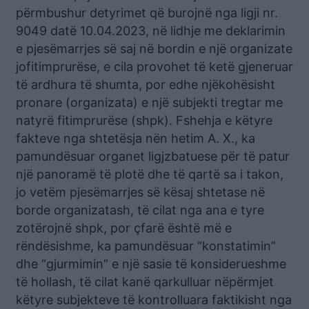
përmbushur detyrimet që burojnë nga ligji nr.
9049 datë 10.04.2023, në lidhje me deklarimin
e pjesëmarrjes së saj në bordin e një organizate
jofitimprurëse, e cila provohet të ketë gjeneruar
të ardhura të shumta, por edhe njëkohësisht
pronare (organizata) e një subjekti tregtar me
natyrë fitimprurëse (shpk). Fshehja e këtyre
fakteve nga shtetësja nën hetim A. X., ka
pamundësuar organet ligjzbatuese për të patur
një panoramë të plotë dhe të qartë sa i takon,
jo vetëm pjesëmarrjes së kësaj shtetase në
borde organizatash, të cilat nga ana e tyre
zotërojnë shpk, por çfarë është më e
rëndësishme, ka pamundësuar “konstatimin”
dhe “gjurmimin” e një sasie të konsiderueshme
të hollash, të cilat kanë qarkulluar nëpërmjet
këtyre subjekteve të kontrolluara faktikisht nga