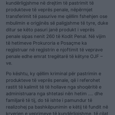
kundërligjshme në drejtim të pastrimit të
produkteve të veprës penale, nëpërmjet
transferimit të pasurive me qëllim fshehjen ose
mbulimin e origjinës së paligjshme të tyre, duke
ditur se këto pasuri janë produkt i veprës
penale sipas nenit 260 të Kodit Penal. Në vijim
të hetimeve Prokuroria e Posaçme ka
regjistruar në regjistrin e njoftimit të veprave
penale edhe emrat tregëtarë të këtyre OJF –
ve.
Po kështu, ky qëllim kriminal për pastrimin e
produkteve të veprës penale, që i referohet
rastit të kalimit të të hollave nga shoqëritë e
administruara nga shtetasi nën hetim …. dhe
familjarë të tij, do të ishte i pamundur të
realizohej pa bashkëpunimin e këtij të fundit në
kryerjen e veprimeve të kundërligjshme, të cilat