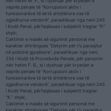
nën hetim M. P., si i dyshuar për kryerjen e
veprës penale të “Korrupsioni aktiv i
funksionarëve të lartë shtetërore ose të
zgjedhurve vendorë”, parashikuar nga neni 245
i Kodit Penal, përfaqësues i subjektit tregtar “P.”
shpk;
Caktimin e masës së sigurimit personal me
karakter shtrëngues “Detyrim për t’u paraqitur
në policinë gjyqësore”, parashikuar nga neni
234 i Kodit të Procedurës Penale, për personin
nën hetim F. B., si i dyshuar për kryerjen e
veprës penale të “Korrupsioni aktiv i
funksionarëve të lartë shtetërore ose të
zgjedhurve vendorë”, parashikuar nga neni 245
i Kodit Penal, përfaqësues i subjektit tregtar
“K.” shpk;
Caktimin e masës së sigurimit personal me
karakter shtrëngues “Detyrim për t’u paraqitur