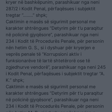
kryer në bashkëpunim, parashikuar nga neni
287/2 i Kodit Penal, përfaqësues i subjektit
tregtar “……..” shpk;
Caktimin e masës së sigurimit personal me
karakter shtrëngues “Detyrim për t’u paraqitur
në policinë gjyqësore”, parashikuar nga neni
234 i Kodit të Procedurës Penale, për personin
nën hetim G. S., si i dyshuar për kryerjen e
veprës penale të “Korrupsioni aktiv i
funksionarëve të lartë shtetërorë ose të
zgjedhurve vendorë”, parashikuar nga neni 245
i Kodit Penal, përfaqësues i subjektit tregtar “A.
K.” shpk;
Caktimin e masës së sigurimit personal me
karakter shtrëngues “Detyrim për t’u paraqitur
në policinë gjyqësore”, parashikuar nga neni
234 i Kodit të Procedurës Penale, për personin