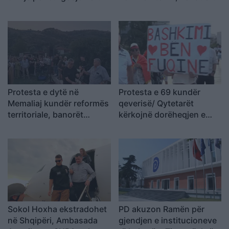
Ramës dhe Berishës:
banuara jashtë rrezikut
“Nesër do të jemi më
shumë, nuk ndalemi”
Protesta e dytë në
Protesta e 69 kundër
Memaliaj kundër reformës
qeverisë/ Qytetarët
territoriale, banorët
kërkojnë dorëheqjen e
refuzojnë bashkimin me
Ramës, nis grumbullimi në
Tepelenën
sheshin “Skënderbej”:
Fuqia qëndron te
bashkimi
Sokol Hoxha ekstradohet
PD akuzon Ramën për
në Shqipëri, Ambasada
gjendjen e institucioneve