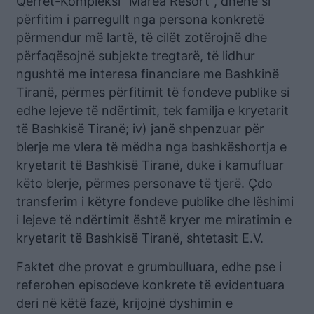
Qerret-Kompleksi “Marea Resort”, dhënë si
përfitim i parregullt nga persona konkretë
përmendur më lartë, të cilët zotërojnë dhe
përfaqësojnë subjekte tregtarë, të lidhur
ngushtë me interesa financiare me Bashkinë
Tiranë, përmes përfitimit të fondeve publike si
edhe lejeve të ndërtimit, tek familja e kryetarit
të Bashkisë Tiranë; iv) janë shpenzuar për
blerje me vlera të mëdha nga bashkëshortja e
kryetarit të Bashkisë Tiranë, duke i kamufluar
këto blerje, përmes personave të tjerë. Çdo
transferim i këtyre fondeve publike dhe lëshimi
i lejeve të ndërtimit është kryer me miratimin e
kryetarit të Bashkisë Tiranë, shtetasit E.V.
Faktet dhe provat e grumbulluara, edhe pse i
referohen episodeve konkrete të evidentuara
deri në këtë fazë, krijojnë dyshimin e