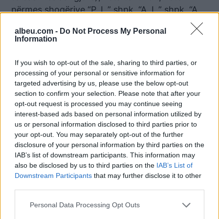
përmes shoqërive “P. L.” shpk, “A. L.” shpk, “A.
S.” shpk, “N. G.” shpk, “H.” OJF, “E.” OJF, “B.-A”
albeu.com -
Do Not Process My Personal
OJF dhe “M.” OJF, për të cilat ekzistojnë prova
Information
të mjaftueshme se kontrollohen plotësisht nga
bashkëshortja e kryetarit të Bashkisë Tiranë,
If you wish to opt-out of the sale, sharing to third parties, or
por edhe “R.” shpk dhe shoqëri të tjera të
processing of your personal or sensitive information for
targeted advertising by us, please use the below opt-out
lidhura me shtetasin nën hetim E. A., kanë
section to confirm your selection. Please note that after your
gjeneruar të ardhura të cilat kapin shifrën e
opt-out request is processed you may continue seeing
rreth 110.000.000 lekë.
interest-based ads based on personal information utilized by
us or personal information disclosed to third parties prior to
Më pas, me veprimet e tyre të kundërligjshme,
your opt-out. You may separately opt-out of the further
të kryera në bashkëpunim dhe më shumë se
disclosure of your personal information by third parties on the
IAB’s list of downstream participants. This information may
një herë, të cilat konsistojnë në integrimin në
also be disclosed by us to third parties on the
IAB’s List of
sistemin bankar të këtyre shumave monetare,
Downstream Participants
that may further disclose it to other
të siguruara si përfitime të parregullta, por
third parties.
edhe të fshehjes ose mbulimit të natyrës së
Personal Data Processing Opt Outs
vërtetë së pasurive, në kushtet kur këto pasuri