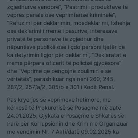
zgjedhurve vendorë”, “Pastrimi i produkteve të
veprës penale ose veprimtarisë kriminale”,
“Refuzimi për deklarimin, mosdeklarimi, fshehja
ose deklarimi i rremë i pasurive, interesave
privatë të personave të zgjedhur dhe
nëpunësve publikë ose i çdo personi tjetër që
ka detyrimin ligjor për deklarim”, “Deklaratat e
rreme përpara oficerit të policisë gjyqësore”
dhe “Veprime që pengojnë zbulimin e së
vërtetës”, parashikuar nga neni 260, 245,
287/2, 257/a/2, 305/b e 301 i Kodit Penal.
Pas kryerjes së veprimeve hetimore, me
kërkesë të Prokurorisë së Posaçme më datë
24.01.2025, Gjykata e Posaçme e Shkallës së
Parë për Korrupsionin dhe Krimin e Organizuar
me vendimin Nr. 7 Akti/datë 09.02.2025 ka