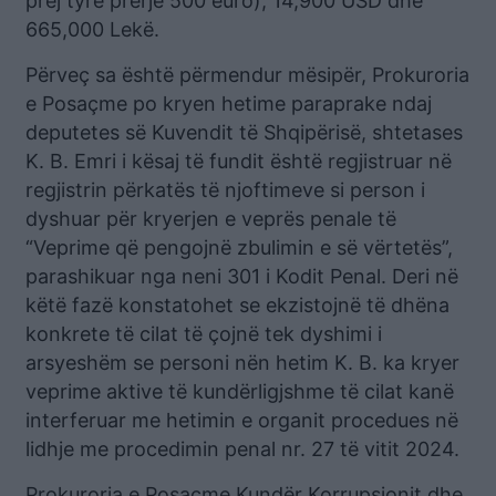
prej tyre prerje 500 euro), 14,900 USD dhe
665,000 Lekë.
Përveç sa është përmendur mësipër, Prokuroria
e Posaçme po kryen hetime paraprake ndaj
deputetes së Kuvendit të Shqipërisë, shtetases
K. B. Emri i kësaj të fundit është regjistruar në
regjistrin përkatës të njoftimeve si person i
dyshuar për kryerjen e veprës penale të
“Veprime që pengojnë zbulimin e së vërtetës”,
parashikuar nga neni 301 i Kodit Penal. Deri në
këtë fazë konstatohet se ekzistojnë të dhëna
konkrete të cilat të çojnë tek dyshimi i
arsyeshëm se personi nën hetim K. B. ka kryer
veprime aktive të kundërligjshme të cilat kanë
interferuar me hetimin e organit procedues në
lidhje me procedimin penal nr. 27 të vitit 2024.
Prokuroria e Posaçme Kundër Korrupsionit dhe