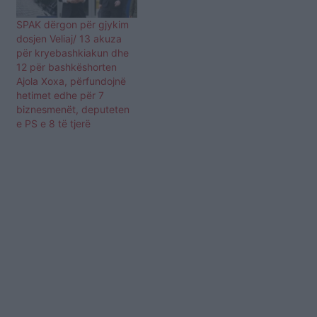
SPAK dërgon për gjykim
dosjen Veliaj/ 13 akuza
për kryebashkiakun dhe
12 për bashkëshorten
Ajola Xoxa, përfundojnë
hetimet edhe për 7
biznesmenët, deputeten
e PS e 8 të tjerë