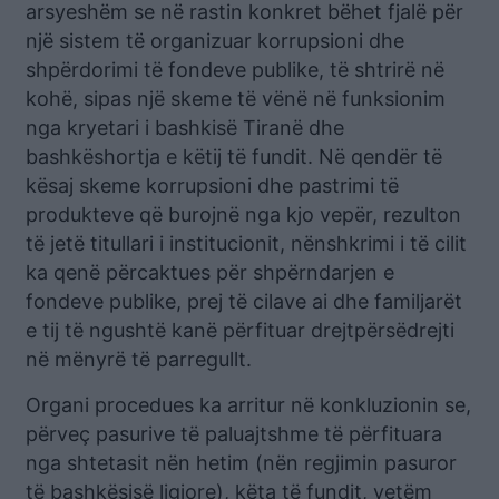
arsyeshëm se në rastin konkret bëhet fjalë për
një sistem të organizuar korrupsioni dhe
shpërdorimi të fondeve publike, të shtrirë në
kohë, sipas një skeme të vënë në funksionim
nga kryetari i bashkisë Tiranë dhe
bashkëshortja e këtij të fundit. Në qendër të
kësaj skeme korrupsioni dhe pastrimi të
produkteve që burojnë nga kjo vepër, rezulton
të jetë titullari i institucionit, nënshkrimi i të cilit
ka qenë përcaktues për shpërndarjen e
fondeve publike, prej të cilave ai dhe familjarët
e tij të ngushtë kanë përfituar drejtpërsëdrejti
në mënyrë të parregullt.
Organi procedues ka arritur në konkluzionin se,
përveç pasurive të paluajtshme të përfituara
nga shtetasit nën hetim (nën regjimin pasuror
të bashkësisë ligjore), këta të fundit, vetëm