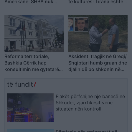
Amerikane: SHBA nuk
të kulturës: Tirana është
është strehë për
pa Muze, Galeri, Teatër
kriminelët që abuzojnë me
dhe Cirk Kombëtar
sistemin e emigracionit
Reforma territoriale,
Aksidenti tragjik në Greqi/
Bashkia Cërrik hap
Shqiptari humb gruan dhe
konsultimin me qytetarët,
djalin që po shkonin në
Doka: Vendimmarrja të
punë: Humba gjithçka…
udhëhiqet nga nevojat e
të fundit
komunitetit
Flakët përfshijnë një banesë në
Shkodër, zjarrfikësit vënë
situatën nën kontroll
Përplasje për emigrantët në