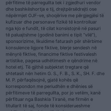
përfitime të parregullta tek i zgjedhuri vendor
dhe bashkëshortja e tij, drejtpërsëdrejti ose
nëpërmjet OJF-ve, shoqërive me përgjegjësi të
kufizuar dhe personave fizikë të kontrolluar
nga kjo e fundit, të cilat konsistojnë në pasuri
të paluajtshme (godinë banimi e tipit “vilë”),
sponsorizime, likuidime faturash për shërbime
konsulence ligjore fiktive, blerje sendesh në
mënyrë fiktive, financime fiktive festivalesh
artistike, pagesa udhëtimesh e qëndrime në
hotel etj. Të gjithë subjektet tregtare që
shtetasit nën hetim G. S., F. B., S. K., SH. F. dhe
M. P. përfaqësojnë, gjatë kohës që
korrespondon me periudhën e dhënies së
përfitimeve të parregullta, por jo vetëm, kanë
përfituar nga Bashkia Tiranë, me firmën e
titullarit të saj, fonde të konsiderueshme