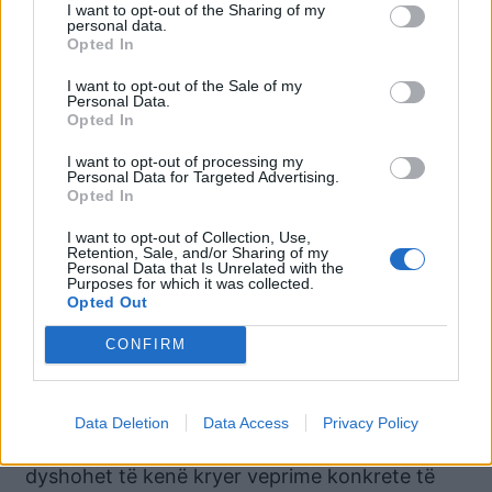
dihet se janë produkte të veprës penale sipas
I want to opt-out of the Sharing of my
personal data.
nenit 260 të ligjit material, shtetasit nën hetim
Opted In
dyshohet se kanë përmbushur elementët e
I want to opt-out of the Sale of my
parashikuar në gërmat a) dhe b) të nenit 287 të
Personal Data.
Kodit Penal (“Pastrimi i produkteve të veprës
Opted In
penale ose veprimtarisë kriminale”).
I want to opt-out of processing my
Personal Data for Targeted Advertising.
Qëllimi kriminal i shtetasve nën hetim për
Opted In
integrimin në sistemin bankar të shumave
I want to opt-out of Collection, Use,
monetare të cilat janë rezultat i përfitimeve të
Retention, Sale, and/or Sharing of my
Personal Data that Is Unrelated with the
parregullta, do të ishte i pamundur të
Purposes for which it was collected.
Opted Out
përmbushej pa rolin përcaktues të subjekteve
të tjera tregtare, shpk dhe OJF, të identifikuar
CONFIRM
deri tani në regjistrin e njoftimit të veprave
penale. OJF-të “H.”, “E.”, “M.” dhe “B.-A”, të
kontrolluara plotësisht nga shtetësja nën hetim
Data Deletion
Data Access
Privacy Policy
A. X., deri në këtë fazë të hetimit paraprak
dyshohet të kenë kryer veprime konkrete të