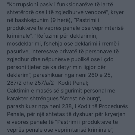
“Korrupsioni pasiv i funksionarëve të lartë
shtetërorë ose i të zgjedhurve vendorë”, kryer
në bashkëpunim (9 herë), “Pastrimi i
produkteve të veprës penale ose veprimtarisë
kriminale”, “Refuzimi për deklarimin,
mosdeklarimi, fshehja ose deklarimi i rremë i
pasurive, interesave privatë të personave të
zgjedhur dhe nëpunësve publikë ose i çdo
personi tjetër që ka detyrimin ligjor për
deklarim”, parashikuar nga neni 260 e 25,
287/2 dhe 257/a/2 i Kodit Penal;
Caktimin e masës së sigurimit personal me
karakter shtrëngues “Arrest në burg”,
parashikuar nga neni 238, i Kodit të Procedurës
Penale, për një shtetas të dyshuar për kryerjen
e veprës penale të “Pastrimi i produkteve të
veprës penale ose veprimtarisë kriminale”,