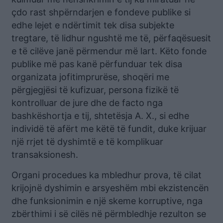
çdo rast shpërndarjen e fondeve publike si
edhe lejet e ndërtimit tek disa subjekte
tregtare, të lidhur ngushtë me të, përfaqësuesit
e të cilëve janë përmendur më lart. Këto fonde
publike më pas kanë përfunduar tek disa
organizata jofitimprurëse, shoqëri me
përgjegjësi të kufizuar, persona fizikë të
kontrolluar de jure dhe de facto nga
bashkëshortja e tij, shtetësja A. X., si edhe
individë të afërt me këtë të fundit, duke krijuar
një rrjet të dyshimtë e të komplikuar
transaksionesh.
Organi procedues ka mbledhur prova, të cilat
krijojnë dyshimin e arsyeshëm mbi ekzistencën
dhe funksionimin e një skeme korruptive, nga
zbërthimi i së cilës në përmbledhje rezulton se