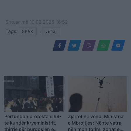
Shtuar
më
10.02.2025 16:52
Tags:
,
SPAK
veliaj
Përfundon protesta e 69-
Zjarret në vend, Ministria
të kundër kryeministrit,
e Mbrojtjes: Nëntë vatra
thirrje për burgosjen e
nën monitorim, zonat e