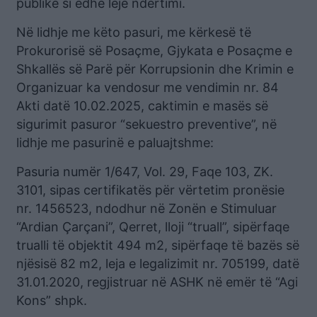
publike si edhe leje ndërtimi.
Në lidhje me këto pasuri, me kërkesë të
Prokurorisë së Posaçme, Gjykata e Posaçme e
Shkallës së Parë për Korrupsionin dhe Krimin e
Organizuar ka vendosur me vendimin nr. 84
Akti datë 10.02.2025, caktimin e masës së
sigurimit pasuror “sekuestro preventive”, në
lidhje me pasurinë e paluajtshme:
Pasuria numër 1/647, Vol. 29, Faqe 103, ZK.
3101, sipas certifikatës për vërtetim pronësie
nr. 1456523, ndodhur në Zonën e Stimuluar
“Ardian Çarçani”, Qerret, lloji “truall”, sipërfaqe
trualli të objektit 494 m2, sipërfaqe të bazës së
njësisë 82 m2, leja e legalizimit nr. 705199, datë
31.01.2020, regjistruar në ASHK në emër të “Agi
Kons” shpk.