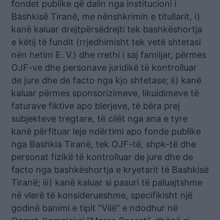
fondet publike që dalin nga institucioni i
Bashkisë Tiranë, me nënshkrimin e titullarit, i)
kanë kaluar drejtpërsëdrejti tek bashkëshortja
e këtij të fundit (rrjedhimisht tek vetë shtetasi
nën hetim E. V.) dhe rrethi i saj familjar, përmes
OJF-ve dhe personave juridikë të kontrolluar
de jure dhe de facto nga kjo shtetase; ii) kanë
kaluar përmes sponsorizimeve, likuidimeve të
faturave fiktive apo blerjeve, të bëra prej
subjekteve tregtare, të cilët nga ana e tyre
kanë përfituar leje ndërtimi apo fonde publike
nga Bashkia Tiranë, tek OJF-të, shpk-të dhe
personat fizikë të kontrolluar de jure dhe de
facto nga bashkëshortja e kryetarit të Bashkisë
Tiranë; iii) kanë kaluar si pasuri të paluajtshme
në vlerë të konsiderueshme, specifikisht një
godinë banimi e tipit “Vilë” e ndodhur në