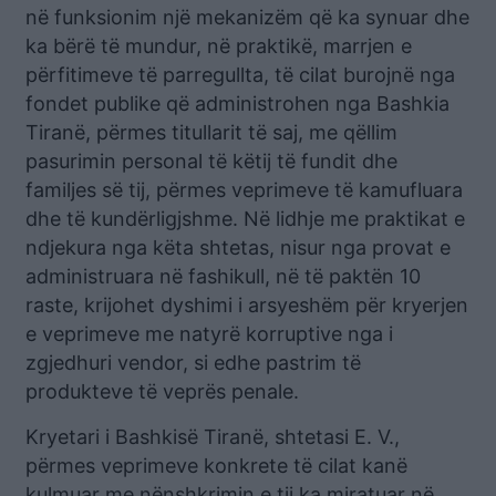
në funksionim një mekanizëm që ka synuar dhe
ka bërë të mundur, në praktikë, marrjen e
përfitimeve të parregullta, të cilat burojnë nga
fondet publike që administrohen nga Bashkia
Tiranë, përmes titullarit të saj, me qëllim
pasurimin personal të këtij të fundit dhe
familjes së tij, përmes veprimeve të kamufluara
dhe të kundërligjshme. Në lidhje me praktikat e
ndjekura nga këta shtetas, nisur nga provat e
administruara në fashikull, në të paktën 10
raste, krijohet dyshimi i arsyeshëm për kryerjen
e veprimeve me natyrë korruptive nga i
zgjedhuri vendor, si edhe pastrim të
produkteve të veprës penale.
Kryetari i Bashkisë Tiranë, shtetasi E. V.,
përmes veprimeve konkrete të cilat kanë
kulmuar me nënshkrimin e tij ka miratuar në