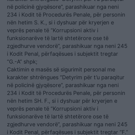
në policinë gjyqësore”, parashikuar nga neni
234 i Kodit të Procedurës Penale, për personin
nën hetim S. K., si i dyshuar për kryerjen e
veprës penale të “Korrupsioni aktiv i
funksionarëve të lartë shtetërore ose të
zgjedhurve vendorë”, parashikuar nga neni 245
i Kodit Penal, përfaqësues i subjektit tregtar
“G.-A” shpk;
Caktimin e masës së sigurimit personal me
karakter shtrëngues “Detyrim për t’u paraqitur
në policinë gjyqësore”, parashikuar nga neni
234 i Kodit të Procedurës Penale, për personin
nën hetim SH. F., si i dyshuar për kryerjen e
veprës penale të “Korrupsioni aktiv i
funksionarëve të lartë shtetërore ose të
zgjedhurve vendorë”, parashikuar nga neni 245
i Kodit Penal, përfaqësues i subjektit tregtar “F.”