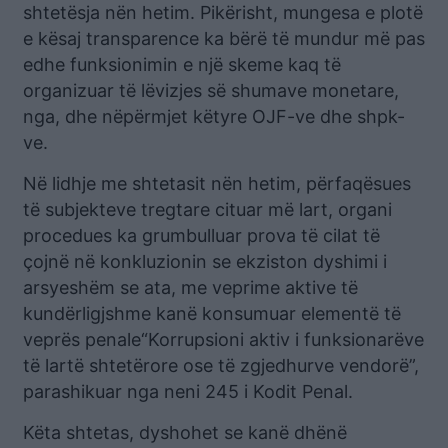
shtetësja nën hetim. Pikërisht, mungesa e plotë
e kësaj transparence ka bërë të mundur më pas
edhe funksionimin e një skeme kaq të
organizuar të lëvizjes së shumave monetare,
nga, dhe nëpërmjet këtyre OJF-ve dhe shpk-
ve.
Në lidhje me shtetasit nën hetim, përfaqësues
të subjekteve tregtare cituar më lart, organi
procedues ka grumbulluar prova të cilat të
çojnë në konkluzionin se ekziston dyshimi i
arsyeshëm se ata, me veprime aktive të
kundërligjshme kanë konsumuar elementë të
veprës penale“Korrupsioni aktiv i funksionarëve
të lartë shtetërore ose të zgjedhurve vendorë”,
parashikuar nga neni 245 i Kodit Penal.
Këta shtetas, dyshohet se kanë dhënë