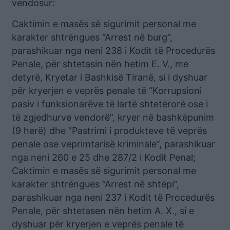
vendosur:
Caktimin e masës së sigurimit personal me
karakter shtrëngues “Arrest në burg”,
parashikuar nga neni 238 i Kodit të Procedurës
Penale, për shtetasin nën hetim E. V., me
detyrë, Kryetar i Bashkisë Tiranë, si i dyshuar
për kryerjen e veprës penale të “Korrupsioni
pasiv i funksionarëve të lartë shtetërorë ose i
të zgjedhurve vendorë”, kryer në bashkëpunim
(9 herë) dhe “Pastrimi i produkteve të veprës
penale ose veprimtarisë kriminale”, parashikuar
nga neni 260 e 25 dhe 287/2 i Kodit Penal;
Caktimin e masës së sigurimit personal me
karakter shtrëngues “Arrest në shtëpi”,
parashikuar nga neni 237 i Kodit të Procedurës
Penale, për shtetasen nën hetim A. X., si e
dyshuar për kryerjen e veprës penale të