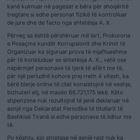
kanë kulmuar në pagesat e bëra për shoqëritë
tregtare si edhe personat fizikë të kontrolluar
de jure dhe de facto nga shtetësja A. X.
Përveç sa është përshkruar më lart, Prokuroria
e Posaçme kundër Korrupsionit dhe Krimit të
Organizuar ka siguruar prova të mjaftueshme
për të konkluduar se shtetësja A. X., vetë ose
nëpërmjet personave të tjerë të afërt me të,
për një periudhë kohore prej rreth 4 vitesh, ka
bërë blerje online të cilat konsistojnë në veshje,
bizhuteri etj, në masën 86,721,175 lekë. Këto
shpenzime nuk rezultojnë të jenë deklaruar në
asnjë nga Deklaratat Periodike të titullarit të
Bashkisë Tiranë si edhe personave të lidhur me
të.
Po kështu, kjo shtetase në asnjë rast nuk ka