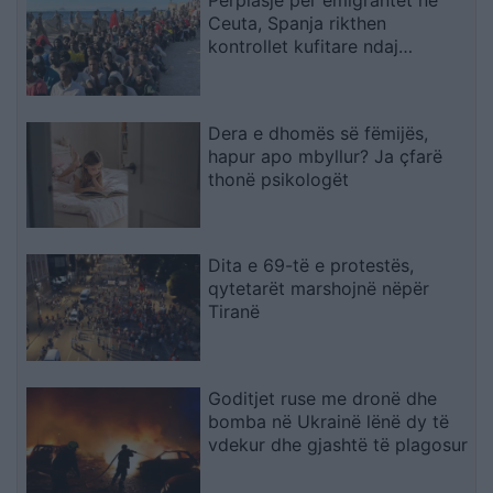
Ceuta, Spanja rikthen
kontrollet kufitare ndaj
udhëtarëve nga Italia
Dera e dhomës së fëmijës,
hapur apo mbyllur? Ja çfarë
thonë psikologët
Dita e 69-të e protestës,
qytetarët marshojnë nëpër
Tiranë
Goditjet ruse me dronë dhe
bomba në Ukrainë lënë dy të
vdekur dhe gjashtë të plagosur