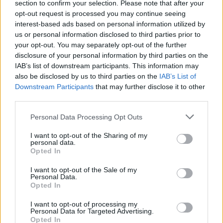
section to confirm your selection. Please note that after your
opt-out request is processed you may continue seeing
interest-based ads based on personal information utilized by
us or personal information disclosed to third parties prior to
your opt-out. You may separately opt-out of the further
disclosure of your personal information by third parties on the
Fluks në Morinë, mbi 422
Tajlandë/ Nxënësi vrau
IAB’s list of downstream participants. This information may
mijë udhëtarë në korrik
gjyshërit me armën e
also be disclosed by us to third parties on the
IAB’s List of
dhe 90 mijë hyrje në pesë
gjyshit dhe më pas qëlloi
Downstream Participants
that may further disclose it to other
ditët e para të gushtit
në shkollë, pesë mësues
third parties.
të vdekur
Personal Data Processing Opt Outs
I want to opt-out of the Sharing of my
personal data.
Opted In
I want to opt-out of the Sale of my
Personal Data.
Aksident tragjik në Greqi/
Hetimi i BBC: Mbi 34 mijë
Opted In
Humbin jetën nënë e bir,
prona ukrainase janë
viktimat nga Shqipëria
marrë ose synohen të
I want to opt-out of processing my
Personal Data for Targeted Advertising.
konfiskohen nga Rusia në
Opted In