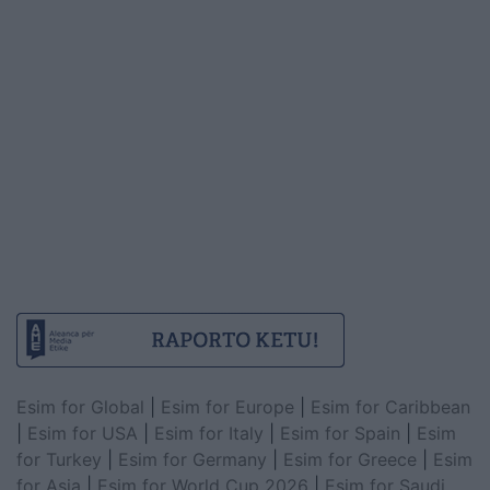
Esim for Global
|
Esim for Europe
|
Esim for Caribbean
|
Esim for USA
|
Esim for Italy
|
Esim for Spain
|
Esim
for Turkey
|
Esim for Germany
|
Esim for Greece
|
Esim
for Asia
|
Esim for World Cup 2026
|
Esim for Saudi