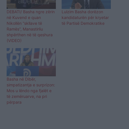
DEBATI/ Basha ngre zërin
Lulzim Basha dorëzon
në Kuvend e quan
kandidaturën për kryetar
Nikollën “skllave të
të Partisë Demokratike
Ramës”, Manastirliu
shpërthen në të qeshura
(VIDEO)
Basha në Dibër,
simpatizantja e surprizon:
Mos u lëndo nga fjalët e
të zemëruarve, na pri
përpara