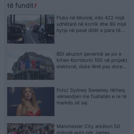
të fundit
Fluks në Morinë, mbi 422 mijë
udhëtarë në korrik dhe 90 mijë
hyrje në pesë ditët e para të
gushtit
BDI akuzon qeverinë se po e
kthen Korridorin 10D në projekt
elektoral, duke lënë pas dore
Korridorin 8
Foto/ Sydney Sweeney tërheq
vëmendjen me fushatën e re të
markës së saj
Manchester City arkëton 50
milionë euro për James