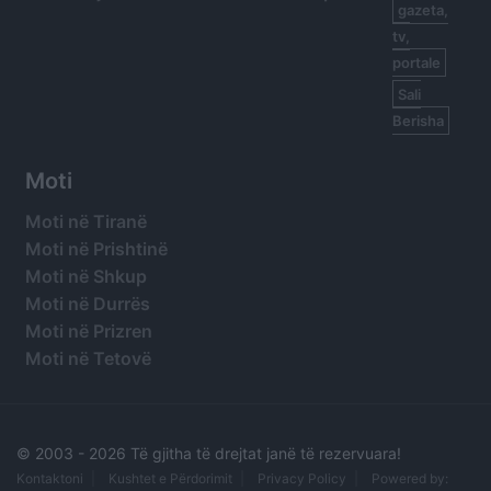
gazeta,
tv,
portale
Sali
Berisha
Moti
Moti në Tiranë
Moti në Prishtinë
Moti në Shkup
Moti në Durrës
Moti në Prizren
Moti në Tetovë
© 2003 -
2026 Të gjitha të drejtat janë të rezervuara!
Kontaktoni
Kushtet e Përdorimit
Privacy Policy
Powered by: