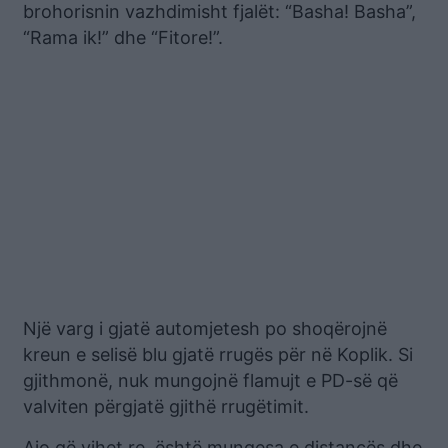
brohorisnin vazhdimisht fjalët: “Basha! Basha”,
“Rama ik!” dhe “Fitore!”.
Një varg i gjatë automjetesh po shoqërojnë
kreun e selisë blu gjatë rrugës për në Koplik. Si
gjithmonë, nuk mungojnë flamujt e PD-së që
valviten përgjatë gjithë rrugëtimit.
Ajo që vihet re, është mungesa e distancës dhe