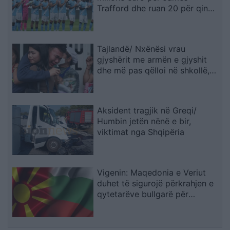
Trafford dhe ruan 20 për qind
të kartonit
Tajlandë/ Nxënësi vrau
gjyshërit me armën e gjyshit
dhe më pas qëlloi në shkollë,
pesë mësues të vdekur
Aksident tragjik në Greqi/
Humbin jetën nënë e bir,
viktimat nga Shqipëria
Vigenin: Maqedonia e Veriut
duhet të sigurojë përkrahjen e
qytetarëve bullgarë për
anëtarësimin në BE