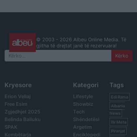
© 2003 -
2026 Albeu Online Media. Të
gjitha të drejtat janë të rezervuara!
Search
Kryesore
Kategori
Tags
Erion Veliaj
Lifestyle
Edi Rama
Free Esim
Showbiz
Albania
Zgjedhjet 2025
Tech
News
Belinda Balluku
Shëndetësi
Ilir Meta
SPAK
Argetim
Piranjat
Kombëtarja
Enciklopedi