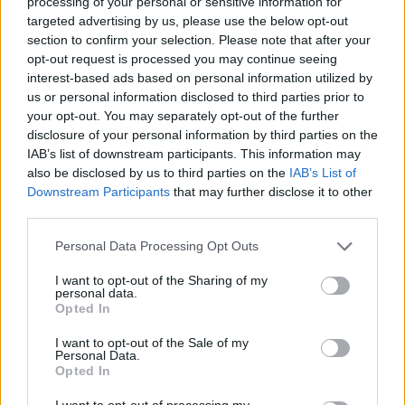
processing of your personal or sensitive information for
dyshohet për djegien e tre
PD-së për reformën
targeted advertising by us, please use the below opt-out
automjeteve; një tjetër
territoriale: PS fokusohet
section to confirm your selection. Please note that after your
kapet me armë pa leje dhe
vetëm te numri i bashkive
opt-out request is processed you may continue seeing
kokainë
interest-based ads based on personal information utilized by
us or personal information disclosed to third parties prior to
your opt-out. You may separately opt-out of the further
disclosure of your personal information by third parties on the
IAB’s list of downstream participants. This information may
also be disclosed by us to third parties on the
IAB’s List of
Downstream Participants
that may further disclose it to other
Përplasje mes të
Pavlin Luli kundër
third parties.
burgosurve në burgun e
shkrirjes së Fushë-Arrëzit:
Fierit, dy persona
“Më falni që ju kërkova
Personal Data Processing Opt Outs
dërgohen në spital
votën për Ramën, na
tradhtoi”
I want to opt-out of the Sharing of my
personal data.
Opted In
I want to opt-out of the Sale of my
Personal Data.
Opted In
Rama anulon vendimin
Bilanci i zjarreve në vend:
I want to opt-out of processing my