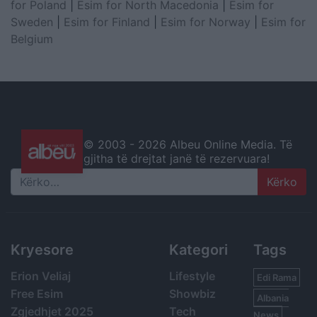
for Poland
|
Esim for North Macedonia
|
Esim for
Sweden
|
Esim for Finland
|
Esim for Norway
|
Esim for
Belgium
© 2003 -
2026 Albeu Online Media. Të
gjitha të drejtat janë të rezervuara!
Search
Kryesore
Kategori
Tags
Erion Veliaj
Lifestyle
Edi Rama
Free Esim
Showbiz
Albania
Zgjedhjet 2025
Tech
News