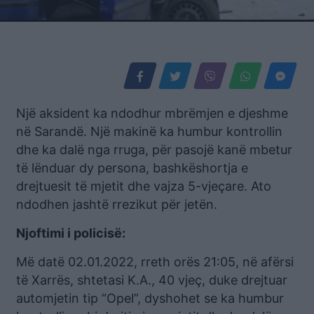
Një aksident ka ndodhur mbrëmjen e djeshme
në Sarandë. Një makinë ka humbur kontrollin
dhe ka dalë nga rruga, për pasojë kanë mbetur
të lënduar dy persona, bashkëshortja e
drejtuesit të mjetit dhe vajza 5-vjeçare. Ato
ndodhen jashtë rrezikut për jetën.
Njoftimi i policisë:
Më datë 02.01.2022, rreth orës 21:05, në afërsi
të Xarrës, shtetasi K.A., 40 vjeç, duke drejtuar
automjetin tip “Opel”, dyshohet se ka humbur