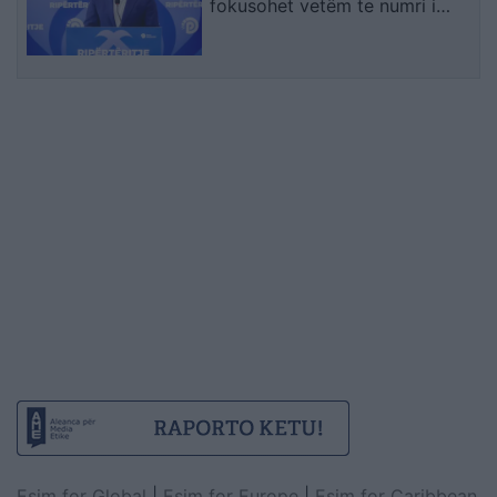
fokusohet vetëm te numri i
bashkive
Esim for Global
|
Esim for Europe
|
Esim for Caribbean