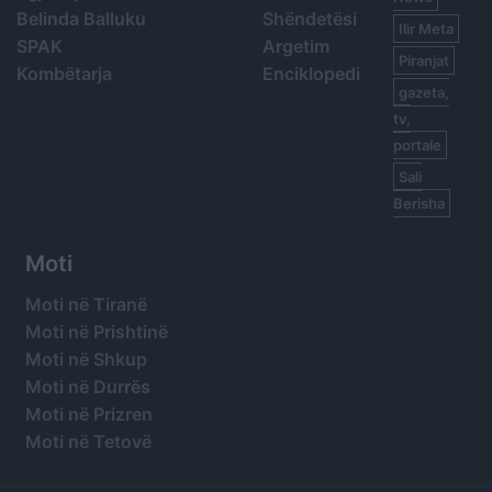
Belinda Balluku
Shëndetësi
Ilir Meta
SPAK
Argetim
Piranjat
Kombëtarja
Enciklopedi
gazeta,
tv,
portale
Sali
Berisha
Moti
Moti në Tiranë
Moti në Prishtinë
Moti në Shkup
Moti në Durrës
Moti në Prizren
Moti në Tetovë