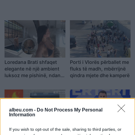
Loredana Brati shfaqet
Porti i Vlorës përballet me
elegante në një ambient
fluks të madh, mbërrijnë
luksoz me pishinë, ndan
qindra mjete dhe kamperë
momente relaksi me
ndjekësit
albeu.com -
Do Not Process My Personal
Information
If you wish to opt-out of the sale, sharing to third parties, or
Elbasan, 43-vjeçari
Këlliçi prezanton pikat e