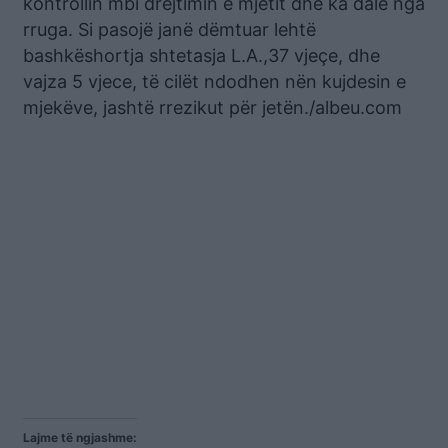
kontrollin mbi drejtimin e mjetit dhe ka dalë nga
rruga. Si pasojë janë dëmtuar lehtë
bashkëshortja shtetasja L.A.,37 vjeçe, dhe
vajza 5 vjece, të cilët ndodhen nën kujdesin e
mjekëve, jashtë rrezikut për jetën./albeu.com
Lajme të ngjashme: