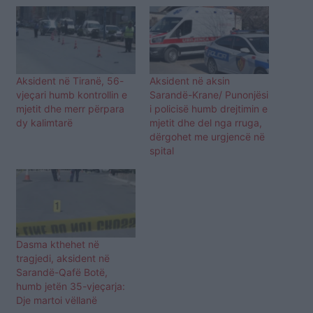
Aksident në Tiranë, 56-
Aksident në aksin
vjeçari humb kontrollin e
Sarandë-Krane/ Punonjësi
mjetit dhe merr përpara
i policisë humb drejtimin e
dy kalimtarë
mjetit dhe del nga rruga,
dërgohet me urgjencë në
spital
Dasma kthehet në
tragjedi, aksident në
Sarandë-Qafë Botë,
humb jetën 35-vjeçarja:
Dje martoi vëllanë