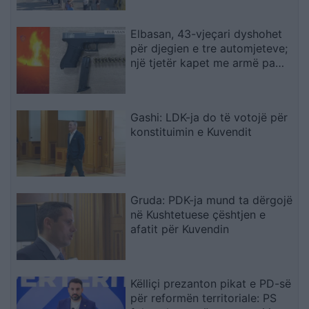
Elbasan, 43-vjeçari dyshohet
për djegien e tre automjeteve;
një tjetër kapet me armë pa
leje dhe kokainë
Gashi: LDK-ja do të votojë për
konstituimin e Kuvendit
Gruda: PDK-ja mund ta dërgojë
në Kushtetuese çështjen e
afatit për Kuvendin
Këlliçi prezanton pikat e PD-së
për reformën territoriale: PS