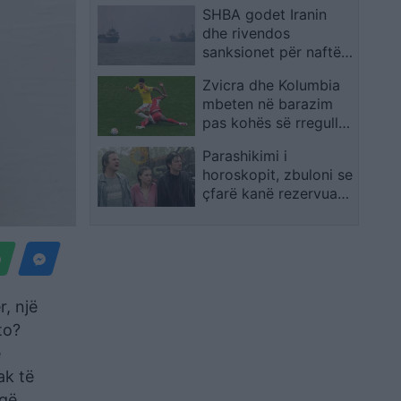
SHBA godet Iranin
Argjentinës ndaj
dhe rivendos
Egjiptit
sanksionet për naftën
pas sulmeve ndaj
Zvicra dhe Kolumbia
anijeve tregtare
mbeten në barazim
pas kohës së rregullt,
çerekfinalisti
Parashikimi i
vendoset në
horoskopit, zbuloni se
vazhdime
çfarë kanë rezervuar
yjet për ju sot
, një
to?
ë
ak të
 që