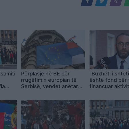
samiti
Përplasje në BE për
“Buxheti i shtet
rrugëtimin europian të
është fond për 
ia
Serbisë, vendet anëtare
financuar aktivi
 të
të ndara për hapjen e
private”. Bardhi
Kapitullit 3
anulohet koncer
West, qytetarët
bojkotuan