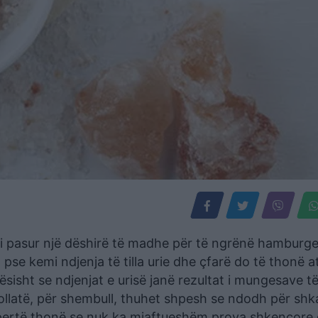
i pasur një dëshirë të madhe për të ngrënë hamburger
 pse kemi ndjenja të tilla urie dhe çfarë do të thonë a
ësisht se ndjenjat e urisë janë rezultat i mungesave t
llatë, për shembull, thuhet shpesh se ndodh për shk
spertë thonë se nuk ka mjaftueshëm prova shkencore