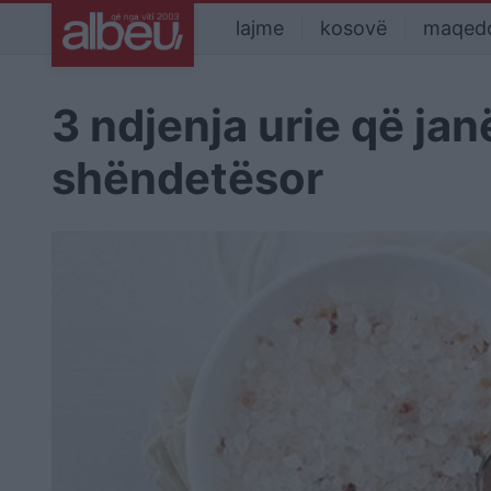
lajme
kosovë
maqed
3 ndjenja urie që jan
shëndetësor