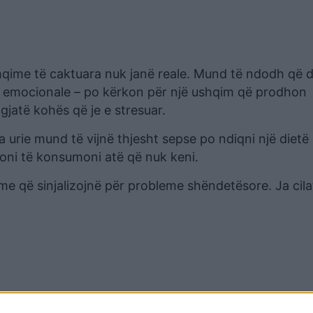
shqime të caktuara nuk janë reale. Mund të ndodh që d
a emocionale – po kërkon për një ushqim që prodhon
gjatë kohës që je e stresuar.
la urie mund të vijnë thjesht sepse po ndiqni një dietë
ni të konsumoni atë që nuk keni.
me që sinjalizojnë për probleme shëndetësore. Ja cila