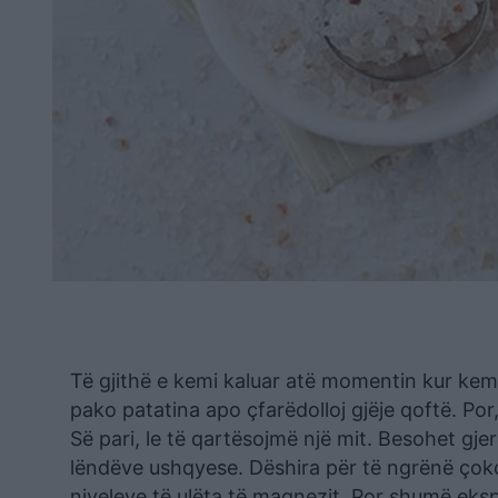
Të gjithë e kemi kaluar atë momentin kur kem
pako patatina apo çfarëdolloj gjëje qoftë. Por,
Së pari, le të qartësojmë një mit. Besohet gjer
lëndëve ushqyese. Dëshira për të ngrënë çoko
niveleve të ulëta të magnezit. Por shumë ek