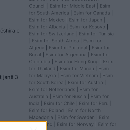
Council
|
Esim for Middle East
|
Esim
for South America
|
Esim for Canada
|
Esim for Mexico
|
Esim for Japan
|
Esim for Albania
|
Esim for Kosovo
|
ëshira e
Esim for Switzerland
|
Esim for Tunisia
|
Esim for South Africa
|
Esim for
Algeria
|
Esim for Portugal
|
Esim for
Brazil
|
Esim for Argentina
|
Esim for
Colombia
|
Esim for Hong Kong
|
Esim
for Thailand
|
Esim for Macau
|
Esim
for Malaysia
|
Esim for Vietnam
|
Esim
t janë 3
for South Korea
|
Esim for Austria
|
Esim for Netherlands
|
Esim for
Australia
|
Esim for Russia
|
Esim for
India
|
Esim for Chile
|
Esim for Peru
|
Esim for Poland
|
Esim for North
Macedonia
|
Esim for Sweden
|
Esim
for Finland
|
Esim for Norway
|
Esim for