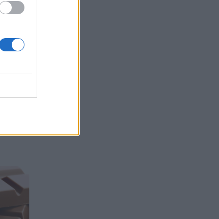
uk
zitohuni
është një
studime
vista
ftuar