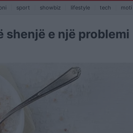
oni
sport
showbiz
lifestyle
tech
moti
ë shenjë e një problemi