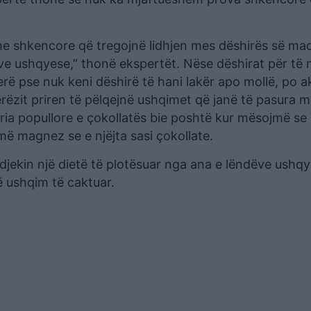
e shkencore që tregojnë lidhjen mes dëshirës së ma
e ushqyese,” thonë ekspertët. Nëse dëshirat për të 
erë pse nuk keni dëshirë të hani lakër apo mollë, po a
rëzit priren të pëlqejnë ushqimet që janë të pasura 
ia popullore e çokollatës bie poshtë kur mësojmë se 
më magnez se e njëjta sasi çokollate.
djekin një dietë të plotësuar nga ana e lëndëve ushqy
ë ushqim të caktuar.