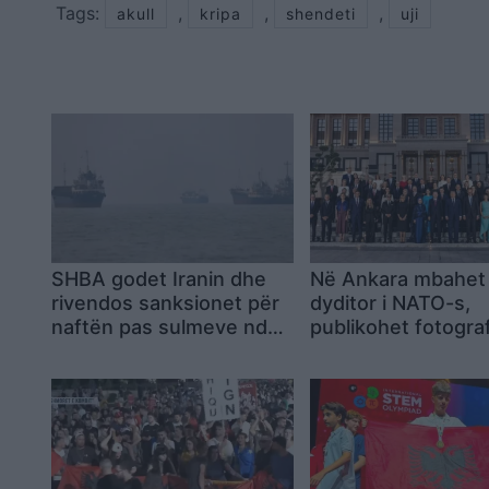
Tags:
,
,
,
akull
kripa
shendeti
uji
SHBA godet Iranin dhe
Në Ankara mbahet 
rivendos sanksionet për
dyditor i NATO-s,
naftën pas sulmeve ndaj
publikohet fotograf
anijeve tregtare
familjare e liderëve
vendeve anëtare