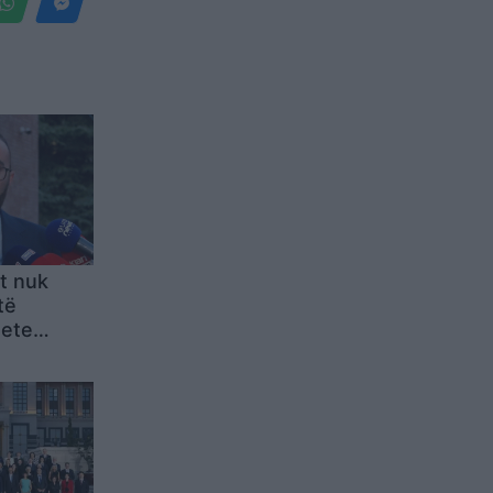
it nuk
të
tete
: Të
ti i Kanye
 e