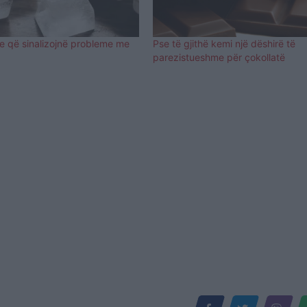
ie që sinalizojnë probleme me
Pse të gjithë kemi një dëshirë të
parezistueshme për çokollatë