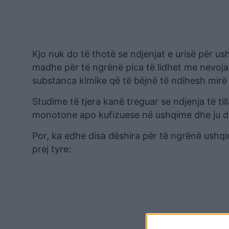
Kjo nuk do të thotë se ndjenjat e urisë për u
madhe për të ngrënë pica të lidhet me nevoj
substanca kimike që të bëjnë të ndihesh mirë 
Studime të tjera kanë treguar se ndjenja të til
monotone apo kufizuese në ushqime dhe ju do
Por, ka edhe disa dëshira për të ngrënë ushqi
prej tyre: