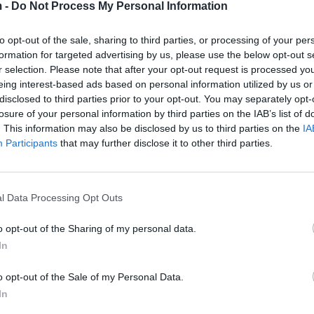
 -
Do Not Process My Personal Information
to opt-out of the sale, sharing to third parties, or processing of your per
formation for targeted advertising by us, please use the below opt-out s
r selection. Please note that after your opt-out request is processed y
eing interest-based ads based on personal information utilized by us or
 jeni të etur – Diabet
disclosed to third parties prior to your opt-out. You may separately opt-
losure of your personal information by third parties on the IAB’s list of
diabetit, por nuk është vetëm kjo. Një ndjenjë etjeje
. This information may also be disclosed by us to third parties on the
IA
ani nga diabeti, në gjak vendoset sheqer shtesë dhe
Participants
that may further disclose it to other third parties.
 të filtruar dhe përthithur sheqerin. Ndonjëherë ves
he ëmbëlsia e tepërt shndërrohet në urinë. Kjo do të th
l Data Processing Opt Outs
dja e Adisonit
o opt-out of the Sharing of my personal data.
In
 kanë nevojë. Përveç atletëve, të cilët mund të hum
tër të njerëzve dëshira e madhe dhe e shpeshtë për t
o opt-out of the Sale of my Personal Data.
 e Adisonit, në të cilën gjëndrat veshkore nuk prodh
In
ndësishme sepse përfshijnë kortizolin, i cili e ndi