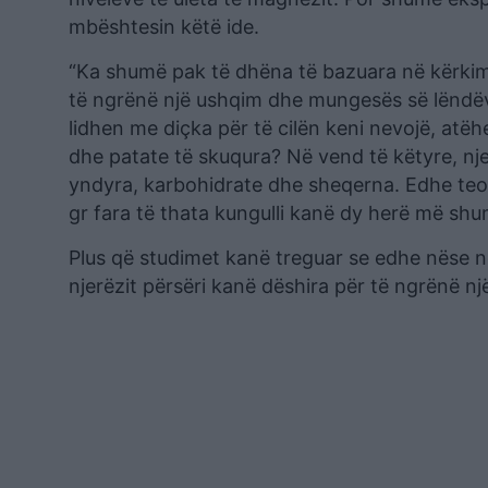
mbështesin këtë ide.
“Ka shumë pak të dhëna të bazuara në kërkim
të ngrënë një ushqim dhe mungesës së lëndëv
lidhen me diçka për të cilën keni nevojë, atëh
dhe patate të skuqura? Në vend të këtyre, nje
yndyra, karbohidrate dhe sheqerna. Edhe teor
gr fara të thata kungulli kanë dy herë më shu
Plus që studimet kanë treguar se edhe nëse n
njerëzit përsëri kanë dëshira për të ngrënë nj