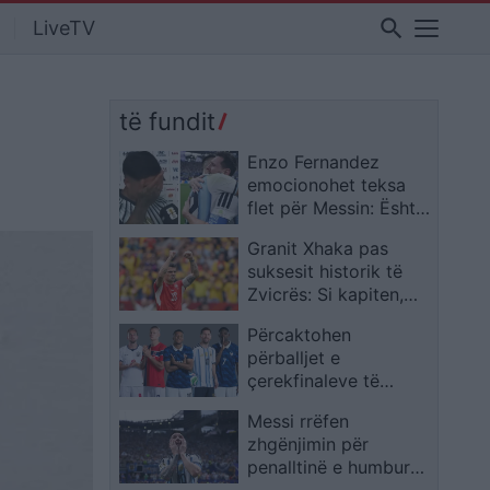
search
LiveTV
të fundit
Enzo Fernandez
emocionohet teksa
flet për Messin: Është
modeli ynë më i madh
Granit Xhaka pas
suksesit historik të
Zvicrës: Si kapiten,
kërkova të marr
Përcaktohen
përgjegjësinë
përballjet e
çerekfinaleve të
Kupës së Botës, ja kur
Messi rrëfen
luhen ndeshjet
zhgënjimin për
penalltinë e humbur
dhe feston reagimin e