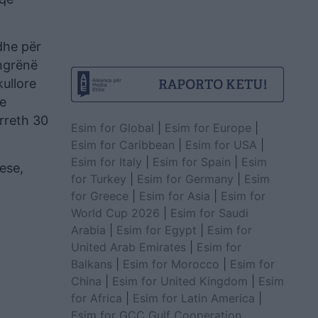
dhe për
ngrënë
kullore
me
rreth 30
Esim for Global
|
Esim for Europe
|
Esim for Caribbean
|
Esim for USA
|
Esim for Italy
|
Esim for Spain
|
Esim
ese,
for Turkey
|
Esim for Germany
|
Esim
for Greece
|
Esim for Asia
|
Esim for
World Cup 2026
|
Esim for Saudi
Arabia
|
Esim for Egypt
|
Esim for
United Arab Emirates
|
Esim for
Balkans
|
Esim for Morocco
|
Esim for
China
|
Esim for United Kingdom
|
Esim
for Africa
|
Esim for Latin America
|
Esim for GCC Gulf Cooperation