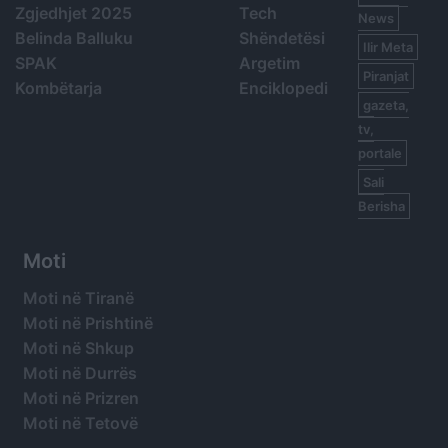
Zgjedhjet 2025
Tech
News
Belinda Balluku
Shëndetësi
Ilir Meta
SPAK
Argetim
Piranjat
Kombëtarja
Enciklopedi
gazeta,
tv,
portale
Sali
Berisha
Moti
Moti në Tiranë
Moti në Prishtinë
Moti në Shkup
Moti në Durrës
Moti në Prizren
Moti në Tetovë