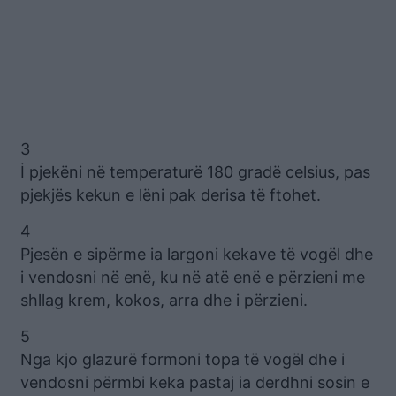
3
İ pjekëni në temperaturë 180 gradë celsius, pas
pjekjës kekun e lëni pak derisa të ftohet.
4
Pjesën e sipërme ia largoni kekave të vogël dhe
i vendosni në enë, ku në atë enë e përzieni me
shllag krem, kokos, arra dhe i përzieni.
5
Nga kjo glazurë formoni topa të vogël dhe i
vendosni përmbi keka pastaj ia derdhni sosin e