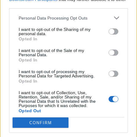
FOTO/ Chiara Ferragni më
Humbi në pyllin e
third parties.
e dashuruar se kurrë,
Llogarasë, gjendet pas
kush është CEO që i
disa orësh turisti francez
Personal Data Processing Opt Outs
rrëmbeu zemrën pas
ndarjes
I want to opt-out of the Sharing of my
personal data.
Opted In
I want to opt-out of the Sale of my
Personal Data.
Opted In
I want to opt-out of processing my
“U ula në krevat dhe po
U akuzua për vdekjen e
Personal Data for Targeted Advertising.
qaja”/ Fatma Haxhialiu
yllit të “Friends”, mjeku
Opted In
ndan momentin sfidues të
pranon fajin
shtatzënisë
I want to opt-out of Collection, Use,
Retention, Sale, and/or Sharing of my
Personal Data that Is Unrelated with the
Purposes for which it was collected.
Opted Out
CONFIRM