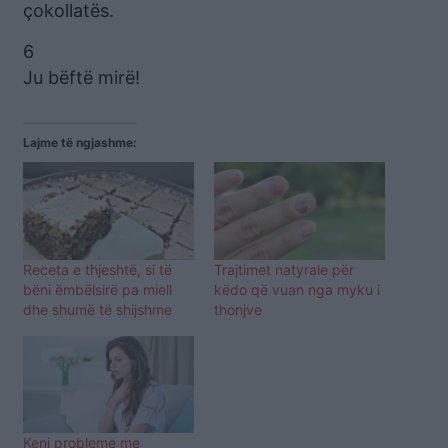
çokollatës.
6
Ju bëftë mirë!
Lajme të ngjashme:
Receta e thjeshtë, si të
Trajtimet natyrale për
bëni ëmbëlsirë pa miell
këdo që vuan nga myku i
dhe shumë të shijshme
thonjve
Keni probleme me