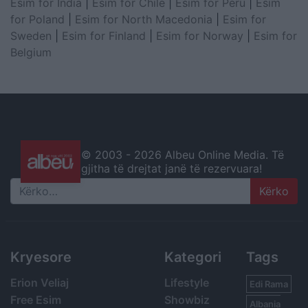
Esim for India
|
Esim for Chile
|
Esim for Peru
|
Esim
for Poland
|
Esim for North Macedonia
|
Esim for
Sweden
|
Esim for Finland
|
Esim for Norway
|
Esim for
Belgium
© 2003 -
2026 Albeu Online Media. Të
gjitha të drejtat janë të rezervuara!
Search
Kryesore
Kategori
Tags
Erion Veliaj
Lifestyle
Edi Rama
Free Esim
Showbiz
Albania