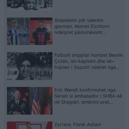
Shqetësim për talentin
gjerman, Kennet Eichhorn
ndërpret përkohësisht
karrierën për arsye
shëndetësore
Futbolli shqiptar humbet Besnik
Çotën, ish-kapiteni dhe ish-
trajneri i Sopotit ndahet nga
jeta në moshën 56-vjeçare
Eric Wendt konfirmohet nga
Senati si ambasador i SHBA-së
në Shqipëri, emërimi pret
firmën e Trump
Zyrtare, Fisnik Asllani