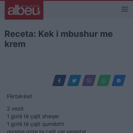
Receta: Kek i mbushur me
krem
Përbërësit
2 vezë
1 gotë të çajit sheqer
1 gotë të çajit qumësht
gjysme gote te çajit vaj vegjetal