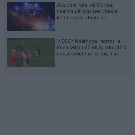
Aksident fatal në Durrës,
makina përplas për vdekje
këmbësorin; drejtuesi
shoqërohet në polici
VIDEO/ Ndërhyrja “horror” e
Enea Mihajt në MLS, mbrojtësi
ndëshkohet me të kuq dhe
gjobë