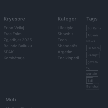
Search
Kryesore
Kategori
Tags
Erion Veliaj
Lifestyle
Edi Rama
Free Esim
Showbiz
Albania
Zgjedhjet 2025
Tech
News
Belinda Balluku
Shëndetësi
Ilir Meta
SPAK
Argetim
Piranjat
Kombëtarja
Enciklopedi
gazeta,
tv,
portale
Sali
Berisha
Moti