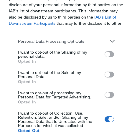
disclosure of your personal information by third parties on the
shëndetësore
IAB’s list of downstream participants. This information may
also be disclosed by us to third parties on the
IAB’s List of
Downstream Participants
that may further disclose it to other
third parties.
Personal Data Processing Opt Outs
Futbolli shqiptar humbet
Zyrtare, Fisnik Asllani
I want to opt-out of the Sharing of my
Besnik Çotën, ish-
transferohet te RB Leipzig
personal data.
kapiteni dhe ish-trajneri i
për 30 milionë euro
Opted In
Sopotit ndahet nga jeta
I want to opt-out of the Sale of my
në moshën 56-vjeçare
Personal Data.
Opted In
I want to opt-out of processing my
Personal Data for Targeted Advertising.
Opted In
I want to opt-out of Collection, Use,
VIDEO/ Ndërhyrja “horror”
Pritje madhështore në
Retention, Sale, and/or Sharing of my
e Enea Mihajt në MLS,
Turqi, 25 mijë tifozë
Personal Data that Is Unrelated with the
Purposes for which it was collected.
mbrojtësi ndëshkohet me
presin Mohamed Salahun
Opted Out