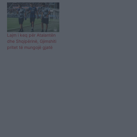
sezonin e ri. Identiteti i
anëtarëve të skuadrës
pozitiv me COVID-19,
gjithsesi, nuk u zbulua.
Në njoftimin e klubit, ku
bëjnë pjesë edhe dy…
Lajm i keq për Atalantën
dhe Shqipërinë, Gjimshiti
pritet të mungojë gjatë