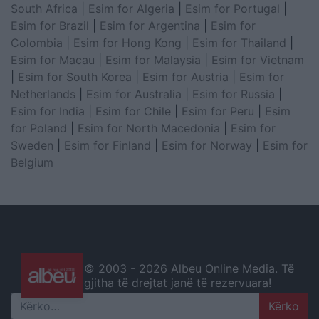
South Africa
|
Esim for Algeria
|
Esim for Portugal
|
Esim for Brazil
|
Esim for Argentina
|
Esim for
Colombia
|
Esim for Hong Kong
|
Esim for Thailand
|
Esim for Macau
|
Esim for Malaysia
|
Esim for Vietnam
|
Esim for South Korea
|
Esim for Austria
|
Esim for
Netherlands
|
Esim for Australia
|
Esim for Russia
|
Esim for India
|
Esim for Chile
|
Esim for Peru
|
Esim
for Poland
|
Esim for North Macedonia
|
Esim for
Sweden
|
Esim for Finland
|
Esim for Norway
|
Esim for
Belgium
© 2003 -
2026 Albeu Online Media. Të
gjitha të drejtat janë të rezervuara!