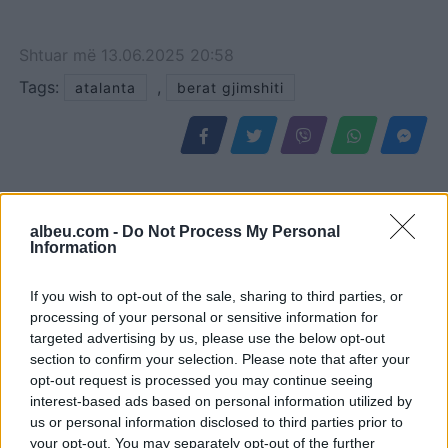
Shtuar
më
13.06.2025 20:58
Tags:
,
atalanta
berat gjimshiti
albeu.com -
Do Not Process My Personal
Information
If you wish to opt-out of the sale, sharing to third parties, or
processing of your personal or sensitive information for
targeted advertising by us, please use the below opt-out
section to confirm your selection. Please note that after your
Zyrtare: Bersant Celina
Shqetësim për talentin
opt-out request is processed you may continue seeing
bëhet pjesë e Al-Ettifaq
gjerman, Kennet Eichhorn
interest-based ads based on personal information utilized by
në Arabinë Saudite
ndërpret përkohësisht
us or personal information disclosed to third parties prior to
karrierën për arsye
your opt-out. You may separately opt-out of the further