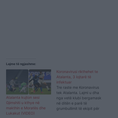
Lajme të ngjashme:
Koronavirusi rikthehet te
Atalanta, 3 lojtarë të
infektuar
Tre raste me Koronavirus
tek Atalanta. Lajmi u dha
Atalanta kujton sesi
nga vetë klubi bergamask
Gjimshiti u kthye në
në ditën e parë të
makthin e Moratës dhe
grumbullimit të ekipit për
Lukakut (VIDEO)
nisjen e përgatitjeve për