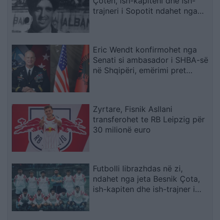
Çotën, ish-kapiteni dhe ish-
trajneri i Sopotit ndahet nga
jeta në moshën 56-vjeçare
Eric Wendt konfirmohet nga
Senati si ambasador i SHBA-së
në Shqipëri, emërimi pret
firmën e Trump
Zyrtare, Fisnik Asllani
transferohet te RB Leipzig për
30 milionë euro
Futbolli librazhdas në zi,
ndahet nga jeta Besnik Çota,
ish-kapiten dhe ish-trajner i
Sopotit