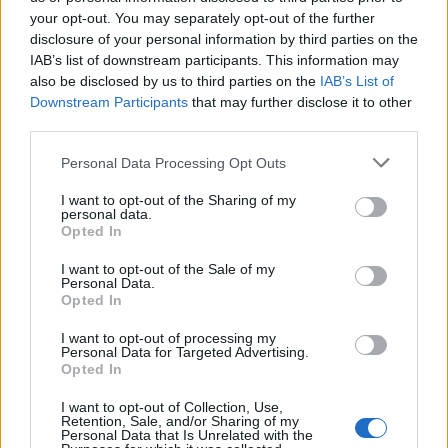
Madridin dhe zgjodhi
Vinicius Jr., synon me
your opt-out. You may separately opt-out of the further
Barcelonën, zbardhen tri
vendosmëri sulmuesin e
disclosure of your personal information by third parties on the
arsyet e vendimit
Evertonit
IAB’s list of downstream participants. This information may
also be disclosed by us to third parties on the
IAB’s List of
Downstream Participants
that may further disclose it to other
third parties.
Personal Data Processing Opt Outs
I want to opt-out of the Sharing of my
personal data.
UEFA ndryshon rregullat
Pasi ia mori Rodrin Realit,
Opted In
për kartonët e verdhë dhe
Barcelona vihet në ndjekje
kronometrin në garat
të një tjetër transferimi të
I want to opt-out of the Sale of my
evropiane
madh
Personal Data.
Opted In
I want to opt-out of processing my
Personal Data for Targeted Advertising.
Opted In
I want to opt-out of Collection, Use,
Retention, Sale, and/or Sharing of my
Personal Data that Is Unrelated with the
Shkëndija mposhtet 2-1
Drita triumfon 1-4 ndaj Tre