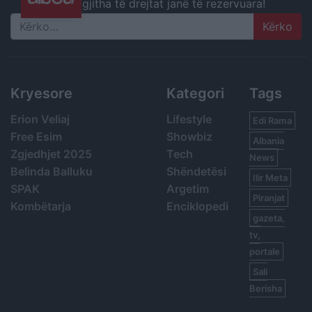
gjitha të drejtat janë të rezervuara!
Search
Kryesore
Kategori
Tags
Erion Veliaj
Lifestyle
Edi Rama
Free Esim
Showbiz
Albania
Zgjedhjet 2025
Tech
News
Belinda Balluku
Shëndetësi
Ilir Meta
SPAK
Argetim
Piranjat
Kombëtarja
Enciklopedi
gazeta,
tv,
portale
Sali
Berisha