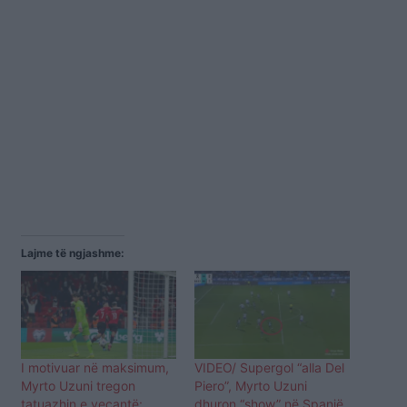
Lajme të ngjashme:
I motivuar në maksimum,
VIDEO/ Supergol “alla Del
Myrto Uzuni tregon
Piero”, Myrto Uzuni
tatuazhin e veçantë:
dhuron “show” në Spanjë