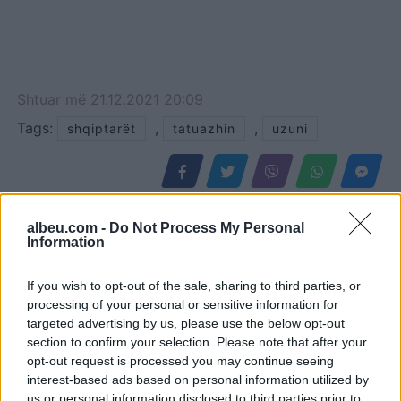
Shtuar
më
21.12.2021 20:09
Tags:
,
,
shqiptarët
tatuazhin
uzuni
albeu.com -
Do Not Process My Personal
Information
If you wish to opt-out of the sale, sharing to third parties, or
processing of your personal or sensitive information for
targeted advertising by us, please use the below opt-out
section to confirm your selection. Please note that after your
opt-out request is processed you may continue seeing
interest-based ads based on personal information utilized by
Rodri refuzoi Real
Arsenali heq dorë nga
us or personal information disclosed to third parties prior to