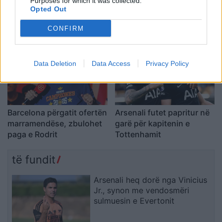
Purposes for which it was collected.
në transfertën ndaj
Fiorit dhe hedh hap të
Opted Out
Hibernianit
madh drejt play-offit të
CONFIRM
Ligës së Konferencës
Data Deletion
Data Access
Privacy Policy
Barcelona përgatit ofertën
Arsenali futet papritur në
marramendëse, zbulohet
garë për kapitenin e
paga e Rodrit
Tottenhamit
të fundit
Arsenali heq dorë nga Vinicius
Jr., synon me vendosmëri
sulmuesin e Evertonit