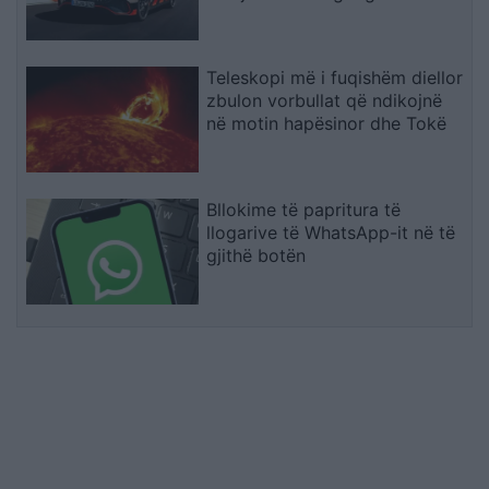
Teleskopi më i fuqishëm diellor
zbulon vorbullat që ndikojnë
në motin hapësinor dhe Tokë
Bllokime të papritura të
llogarive të WhatsApp-it në të
gjithë botën