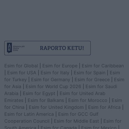
Esim for Global
|
Esim for Europe
|
Esim for Caribbean
|
Esim for USA
|
Esim for Italy
|
Esim for Spain
|
Esim
for Turkey
|
Esim for Germany
|
Esim for Greece
|
Esim
for Asia
|
Esim for World Cup 2026
|
Esim for Saudi
Arabia
|
Esim for Egypt
|
Esim for United Arab
Emirates
|
Esim for Balkans
|
Esim for Morocco
|
Esim
for China
|
Esim for United Kingdom
|
Esim for Africa
|
Esim for Latin America
|
Esim for GCC Gulf
Cooperation Council
|
Esim for Middle East
|
Esim for
South America
|
Esim for Canada
|
Esim for Mexico
|