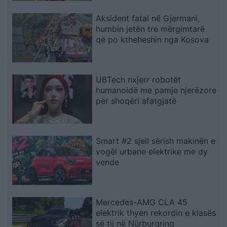
Aksident fatal në Gjermani,
humbin jetën tre mërgimtarë
që po ktheheshin nga Kosova
UBTech nxjerr robotët
humanoidë me pamje njerëzore
për shoqëri afatgjatë
Smart #2 sjell sërish makinën e
vogël urbane elektrike me dy
vende
Mercedes-AMG CLA 45
elektrik thyen rekordin e klasës
së tij në Nürburgring