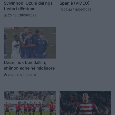
Sylvinhon, Uzuni del nga
Spanjë (VIDEO)
fusha i dëmtuar
22:42 / 18/09/2023
schedule
20:43 / 28/09/2023
schedule
Uzuni nuk bën dallim,
shënon edhe në miqësore
23:22 / 02/08/2023
schedule