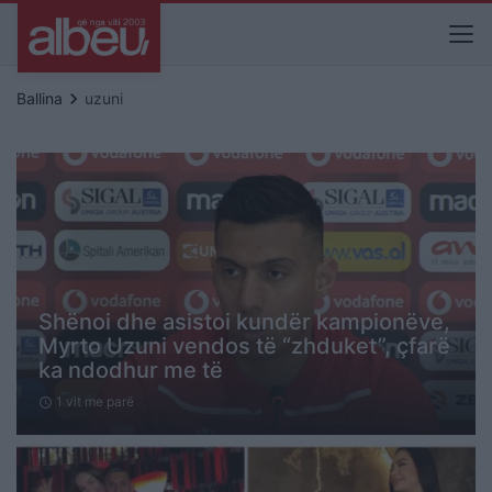
keyboard_arrow_right
Ballina
uzuni
Shënoi dhe asistoi kundër kampionëve,
Myrto Uzuni vendos të “zhduket”, çfarë
ka ndodhur me të
1 vit me parë
schedule