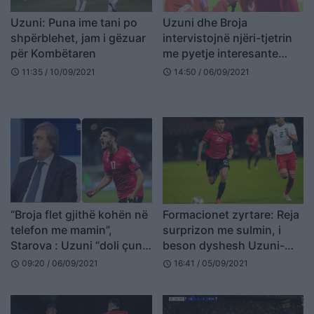
Uzuni: Puna ime tani po
Uzuni dhe Broja
shpërblehet, jam i gëzuar
intervistojnë njëri-tjetrin
për Kombëtaren
me pyetje interesante
(VIDEO)
11:35 / 10/09/2021
14:50 / 06/09/2021
schedule
schedule
“Broja flet gjithë kohën në
Formacionet zyrtare: Reja
telefon me mamin”,
surprizon me sulmin, i
Starova : Uzuni “doli çun”,
beson dyshesh Uzuni-
Kumbulla nuk është bërë
Balaj
09:20 / 06/09/2021
16:41 / 05/09/2021
schedule
schedule
akoma lojtar