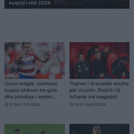
kuqezi i vitit 2024
Uzuni magjik, sulmuesi
Trajneri i Granadës elozhe
kuqezi shënon tre gola
për Uzunin: Shpirti i tij
dhe përmbys i vetëm
luftarak më magjeps!
rivalët
21:38 / 17/12/2024
16:31 / 08/12/2024
schedule
schedule