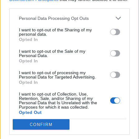
third parties.
Personal Data Processing Opt Outs
I want to opt-out of the Sharing of my
personal data.
Opted In
EKSKLUZIVE/ Kjo është e
Goditje fantastike por që
I want to opt-out of the Sale of my
dashura bukuroshe e
u ndal në shtyllë, shihni
Personal Data.
Myrto Uzunit, ana
momentin e artë nga
Opted In
romantike e futbollistit
Uzuni (VIDEO)
12:14 / 03/05/2022
13:25 / 09/04/2022
schedule
schedule
I want to opt-out of processing my
(FOTO LAJM)
Personal Data for Targeted Advertising.
Opted In
I want to opt-out of Collection, Use,
Retention, Sale, and/or Sharing of my
Personal Data that Is Unrelated with the
Purposes for which it was collected.
Opted Out
CONFIRM
Uzuni: Njerëz pas
Shqipëria nuk dorëzohet,
tastierave më lënduan!
Uzuni ndëshkon Spanjën