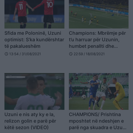
Sfida me Poloninë, Uzuni
Champions: Mbrëmje për
optimist: S’ka kundërshtar
t’u harruar për Uzunin,
të pakalueshëm
humbet penallti dhe
poshtet ekipi i tij (VIDEO)
13:54 / 31/08/2021
22:59 / 18/08/2021
schedule
schedule
Uzuni e nis aty ky e la,
CHAMPIONS/ Prishtina
relizon golin e parë për
mposhtet në ndeshjen e
këtë sezon (VIDEO)
parë nga skuadra e Uzunit