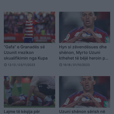
në europian
“Gafa” e Granadës së
Hyn si zëvendësues dhe
Uzunit rrezikon
shënon, Myrto Uzuni
skualifikimin nga Kupa
kthehet të bëjë heroin për
Granadan
13:13 / 03/11/2023
16:18 / 01/10/2023
schedule
schedule
Lajme të këqija për
Uzuni shënon sërish në