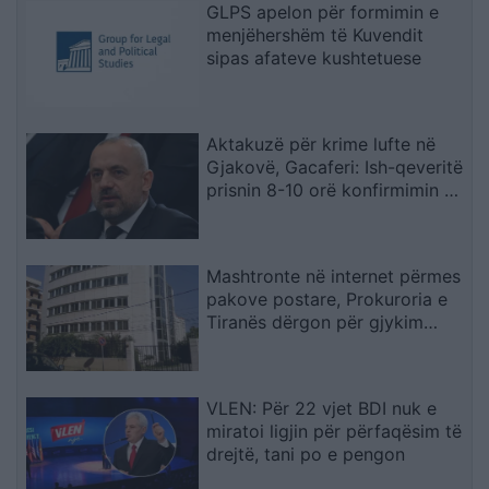
GLPS apelon për formimin e
menjëhershëm të Kuvendit
sipas afateve kushtetuese
Aktakuzë për krime lufte në
Gjakovë, Gacaferi: Ish-qeveritë
prisnin 8-10 orë konfirmimin e
Radojqiçit
Mashtronte në internet përmes
pakove postare, Prokuroria e
Tiranës dërgon për gjykim
nigerianin
VLEN: Për 22 vjet BDI nuk e
miratoi ligjin për përfaqësim të
drejtë, tani po e pengon