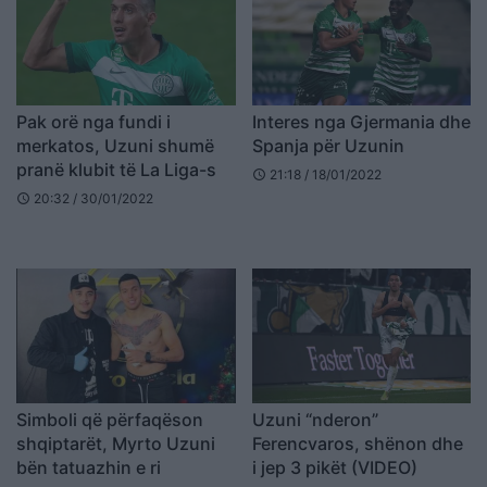
Pak orë nga fundi i
Interes nga Gjermania dhe
merkatos, Uzuni shumë
Spanja për Uzunin
pranë klubit të La Liga-s
21:18 / 18/01/2022
schedule
20:32 / 30/01/2022
schedule
Simboli që përfaqëson
Uzuni “nderon”
shqiptarët, Myrto Uzuni
Ferencvaros, shënon dhe
bën tatuazhin e ri
i jep 3 pikët (VIDEO)