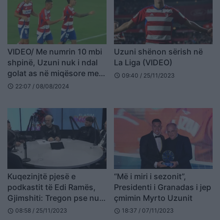
VIDEO/ Me numrin 10 mbi
Uzuni shënon sërish në
shpinë, Uzuni nuk i ndal
La Liga (VIDEO)
golat as në miqësore me
09:40 / 25/11/2023
schedule
Granadan
22:07 / 08/08/2024
schedule
Kuqezinjtë pjesë e
“Më i miri i sezonit”,
podkastit të Edi Ramës,
Presidenti i Granadas i jep
Gjimshiti: Tregon pse nuk
çmimin Myrto Uzunit
u përzgjodh në “2016-n”.
08:58 / 25/11/2023
18:37 / 07/11/2023
schedule
schedule
Uzuni: Golat do i shënoj