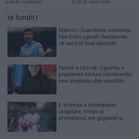
(VIDEO)
20:55 / 14/08/2021
20:22 / 06/07/2021
schedule
schedule
të fundit
Ndikimi i Guardiolës vendimtar:
Pse Rodri zgjodhi Barcelonën
në vend të Real Madridit
Pacolli e LVV-së: Zgjedhja e
presidentit kërkon marrëveshje
mes shumicës dhe opozitës
E ardhmja e Kombëtares
shqiptare, firmos si
profesionist me gjigantët e
Premier Ligë: “Djall” i goditjeve
të dënimit