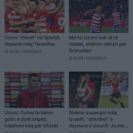
Uzuni “mbret” në Spanjë,
Myrto Uzuni nuk di të
dopietë ndaj Tenerifes
ndalet, shënon sërish për
Granadan
23:26 / 10/02/2023
schedule
21:49 / 10/02/2023
schedule
Uzuni: Duhej të bënin
Shënoi supergol ndaj
golin e dytë shpejt,
Izraelit, “shkrihet” e
ndjehem keq për tifozët
dashura e Uzunit: Je më i
miri, të dua!