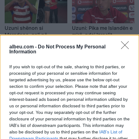
Uzuni shënon si
Uzuni: Pika me Islandën e
Maradona, goli në
mirë, ndaj Izraelit
minutën e 91-të që ja
mendojmë veç fitoren
albeu.com -
Do Not Process My Personal
dedikoi të dashurës
09:38 / 21/08/2022
14:50 / 08/06/2022
schedule
schedule
Information
(VIDEO)
If you wish to opt-out of the sale, sharing to third parties, or
processing of your personal or sensitive information for
targeted advertising by us, please use the below opt-out
section to confirm your selection. Please note that after your
opt-out request is processed you may continue seeing
interest-based ads based on personal information utilized by
us or personal information disclosed to third parties prior to
Kombëtarja mbërrin në
“Zemër latine me gjak të
your opt-out. You may separately opt-out of the further
Rinas, Broja e Uzuni
nxehtë”, AS nuk ndal
disclosure of your personal information by third parties on the
bashkohen me grupin
elozhet për Uzunin
IAB’s list of downstream participants. This information may
(VIDEO)
18:10 / 07/06/2022
10:03 / 11/05/2022
schedule
schedule
also be disclosed by us to third parties on the
IAB’s List of
Downstream Participants
that may further disclose it to other