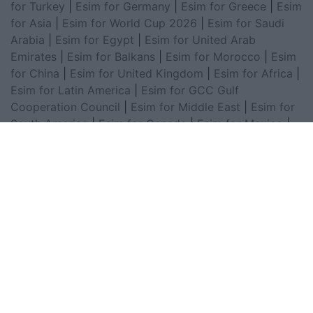
for Turkey
|
Esim for Germany
|
Esim for Greece
|
Esim
for Asia
|
Esim for World Cup 2026
|
Esim for Saudi
Arabia
|
Esim for Egypt
|
Esim for United Arab
Emirates
|
Esim for Balkans
|
Esim for Morocco
|
Esim
for China
|
Esim for United Kingdom
|
Esim for Africa
|
Esim for Latin America
|
Esim for GCC Gulf
Cooperation Council
|
Esim for Middle East
|
Esim for
South America
|
Esim for Canada
|
Esim for Mexico
|
Esim for Japan
|
Esim for Albania
|
Esim for Kosovo
|
Esim for Switzerland
|
Esim for Tunisia
|
Esim for
South Africa
|
Esim for Algeria
|
Esim for Portugal
|
Esim for Brazil
|
Esim for Argentina
|
Esim for
Colombia
|
Esim for Hong Kong
|
Esim for Thailand
|
Esim for Macau
|
Esim for Malaysia
|
Esim for Vietnam
|
Esim for South Korea
|
Esim for Austria
|
Esim for
Netherlands
|
Esim for Australia
|
Esim for Russia
|
Esim for India
|
Esim for Chile
|
Esim for Peru
|
Esim
for Poland
|
Esim for North Macedonia
|
Esim for
Sweden
|
Esim for Finland
|
Esim for Norway
|
Esim for