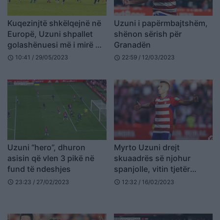
Kuqezinjtë shkëlqejnë në
Uzuni i papërmbajtshëm,
Europë, Uzuni shpallet
shënon sërish për
golashënuesi më i mirë në
Granadën
Spanjë
10:41 / 29/05/2023
22:59 / 12/03/2023
schedule
schedule
Uzuni “hero”, dhuron
Myrto Uzuni drejt
asisin që vlen 3 pikë në
skuaadrës së njohur
fund të ndeshjes
spanjolle, vitin tjetër
mund të luajë në
23:23 / 27/02/2023
12:32 / 16/02/2023
schedule
schedule
Champions League