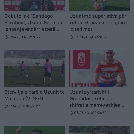
Debutoi në “Santiago
Uzuni me superlativa për
Bernbeu”, Uzuni: Për mua
veten: Granada e di çfarë
ishte një ëndërr e bërë
lojtari mori
realitet
15:47 / 11/02/2022
13:51 / 03/02/2022
schedule
schedule
Stërvitja e parë e Uzunit te
Uzuni zyrtarisht i
Mallroca (VIDEO)
Granadas, këto janë
shifrat e marrëveshjes
19:48 / 01/02/2022
schedule
(VIDEO)
08:28 / 01/02/2022
schedule