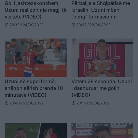
Gol i jashtëzakonshëm,
Përballja e Shqipërisë me
Uzuni realizon një magji të
Izraelin, Uzuni mban
vërtetë (VIDEO)
“peng” formacionin
22:33 / 24/09/2022
20:37 / 23/09/2022
schedule
schedule
Uzuni në superformë,
Vetëm 28 sekonda, Uzuni
shënon sërish brenda 10
i dashuruar me golin
minutave (VIDEO)
(VIDEO)
20:43 / 29/08/2022
20:15 / 29/08/2022
schedule
schedule