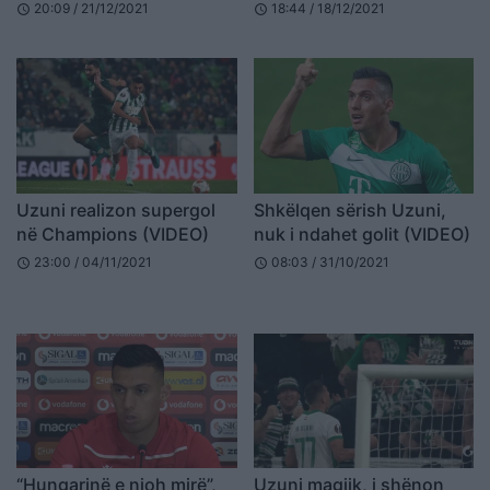
20:09 / 21/12/2021
18:44 / 18/12/2021
schedule
schedule
Uzuni realizon supergol
Shkëlqen sërish Uzuni,
në Champions (VIDEO)
nuk i ndahet golit (VIDEO)
23:00 / 04/11/2021
08:03 / 31/10/2021
schedule
schedule
“Hungarinë e njoh mirë”,
Uzuni magjik, i shënon