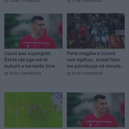
23:08 / 27/09/2022
12:36 / 25/09/2022
schedule
schedule
Uzuni pas supergolit:
Perla magjike e Uzunit
Është një nga më të
nuk mjafton, Izraeli fiton
bukurit e karrierës time
me përmbysje në minutat
e fundit (VIDEO)
23:04 / 24/09/2022
22:39 / 24/09/2022
schedule
schedule