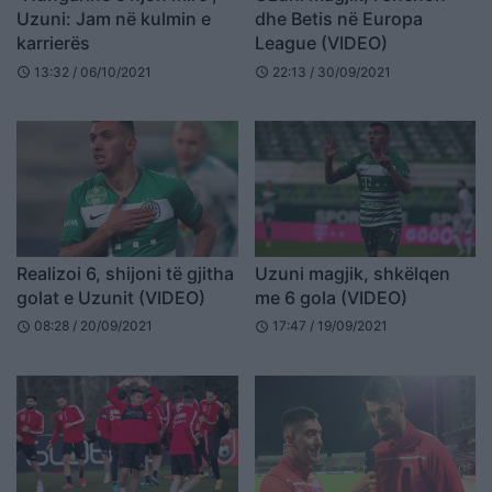
Uzuni: Jam në kulmin e
dhe Betis në Europa
karrierës
League (VIDEO)
13:32 / 06/10/2021
22:13 / 30/09/2021
schedule
schedule
Realizoi 6, shijoni të gjitha
Uzuni magjik, shkëlqen
golat e Uzunit (VIDEO)
me 6 gola (VIDEO)
08:28 / 20/09/2021
17:47 / 19/09/2021
schedule
schedule