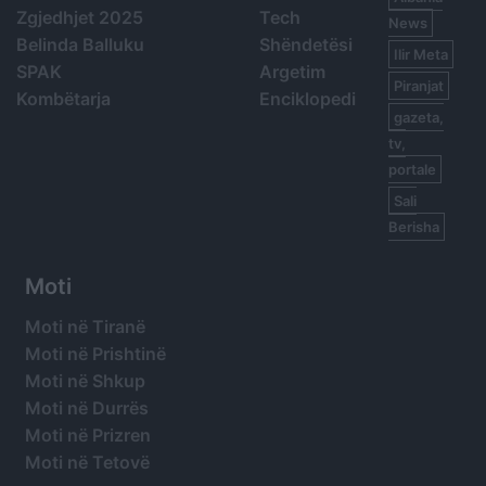
Zgjedhjet 2025
Tech
News
Belinda Balluku
Shëndetësi
Ilir Meta
SPAK
Argetim
Piranjat
Kombëtarja
Enciklopedi
gazeta,
tv,
portale
Sali
Berisha
Moti
Moti në Tiranë
Moti në Prishtinë
Moti në Shkup
Moti në Durrës
Moti në Prizren
Moti në Tetovë