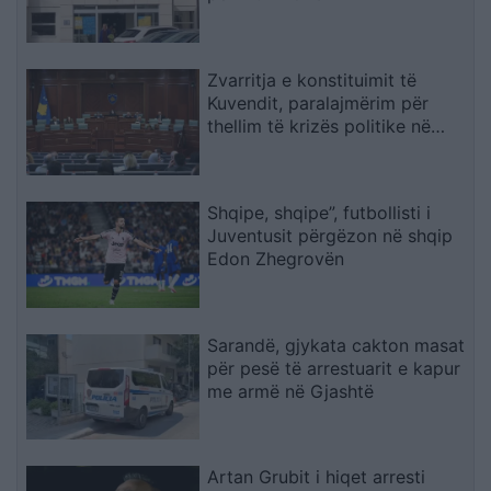
Zvarritja e konstituimit të
Kuvendit, paralajmërim për
thellim të krizës politike në
Kosovë
Shqipe, shqipe”, futbollisti i
Juventusit përgëzon në shqip
Edon Zhegrovën
Sarandë, gjykata cakton masat
për pesë të arrestuarit e kapur
me armë në Gjashtë
Artan Grubit i hiqet arresti