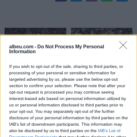
albeu.com -
Do Not Process My Personal
Information
If you wish to opt-out of the sale, sharing to third parties, or
Shqipe, shqipe”, futbollisti
Stambolli do të presë për
processing of your personal or sensitive information for
i Juventusit përgëzon në
herë të parë në histori
targeted advertising by us, please use the below opt-out
shqip Edon Zhegrovën
Superkupën e Spanjës
section to confirm your selection. Please note that after your
opt-out request is processed you may continue seeing
interest-based ads based on personal information utilized by
us or personal information disclosed to third parties prior to
your opt-out. You may separately opt-out of the further
disclosure of your personal information by third parties on the
IAB’s list of downstream participants. This information may
also be disclosed by us to third parties on the
IAB’s List of
Downstream Participants
that may further disclose it to other