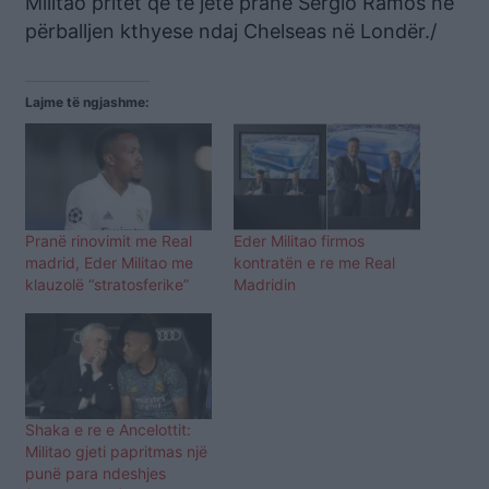
Militao pritet që të jetë pranë Sergio Ramos në
përballjen kthyese ndaj Chelseas në Londër./
Lajme të ngjashme:
Pranë rinovimit me Real
Eder Militao firmos
madrid, Eder Militao me
kontratën e re me Real
klauzolë “stratosferike”
Madridin
Shaka e re e Ancelottit:
Militao gjeti papritmas një
punë para ndeshjes