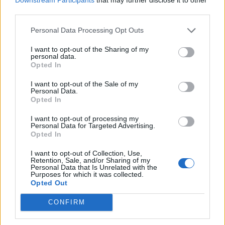
VIDEO/ Ardit Krymi
Real Madridi dërgon në
third parties.
shënon golin e parë me
huazim te Fiorentina
Tiranën, përgjigje për Edi
lojtarin për të cilin pagoi
Personal Data Processing Opt Outs
Martinin dhe Vllazninë!
mbi 60 milionë euro
Reagon partnerja e
I want to opt-out of the Sharing of my
personal data.
mesfushorit
Opted In
I want to opt-out of the Sale of my
Personal Data.
Opted In
I want to opt-out of processing my
Arsenal dhe Manchester
Liverpooli përgatit ofertë
Personal Data for Targeted Advertising.
United përplasen për yllin
marramendëse për
Opted In
e Interit
Bradley Barcolan
I want to opt-out of Collection, Use,
Retention, Sale, and/or Sharing of my
Personal Data that Is Unrelated with the
Purposes for which it was collected.
Opted Out
CONFIRM