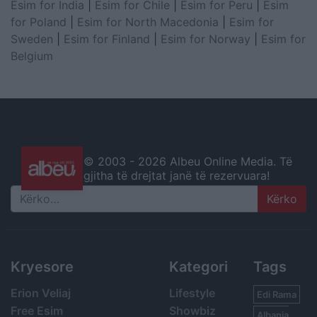
Esim for India
|
Esim for Chile
|
Esim for Peru
|
Esim
for Poland
|
Esim for North Macedonia
|
Esim for
Sweden
|
Esim for Finland
|
Esim for Norway
|
Esim for
Belgium
© 2003 -
2026 Albeu Online Media. Të
gjitha të drejtat janë të rezervuara!
Search
Kryesore
Kategori
Tags
Erion Veliaj
Lifestyle
Edi Rama
Free Esim
Showbiz
Albania