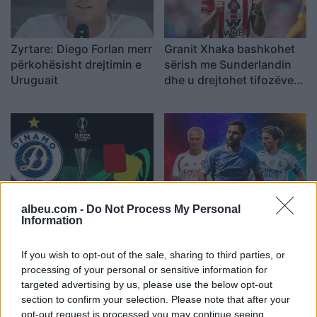
Zyrtare: Diego Forlan merr
Granit Xhaka bashkohet
përkohësisht drejtimin e
sërish me Sunderlandin
Uruguait
dhe u drejtohet tifozëve
me fjalë zemre
albeu.com -
Do Not Process My Personal
Arbitra grekë vendosin
A mund të shndërrohet
Information
fatin e Dinamos, UEFA
Bernardo Silva në
zbulon gjyqtarët për
pasuesin e Luka Modricit
If you wish to opt-out of the sale, sharing to third parties, or
ndeshjen e kthimit me
te Real Madridi?
processing of your personal or sensitive information for
Audas në Elbasan Arena
targeted advertising by us, please use the below opt-out
(EMRAT)
section to confirm your selection. Please note that after your
opt-out request is processed you may continue seeing