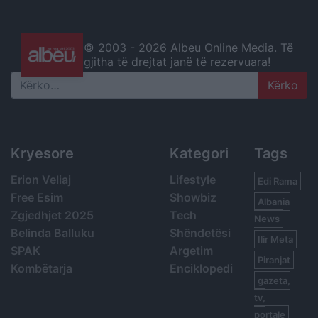
© 2003 -
2026 Albeu Online Media. Të
gjitha të drejtat janë të rezervuara!
Search
Kryesore
Kategori
Tags
Erion Veliaj
Lifestyle
Edi Rama
Free Esim
Showbiz
Albania
Zgjedhjet 2025
Tech
News
Belinda Balluku
Shëndetësi
Ilir Meta
SPAK
Argetim
Piranjat
Kombëtarja
Enciklopedi
gazeta,
tv,
portale