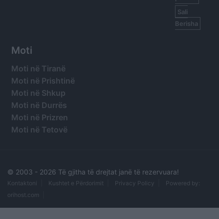
Sali
Berisha
Moti
Moti në Tiranë
Moti në Prishtinë
Moti në Shkup
Moti në Durrës
Moti në Prizren
Moti në Tetovë
© 2003 -
2026 Të gjitha të drejtat janë të rezervuara!
Kontaktoni
Kushtet e Përdorimit
Privacy Policy
Powered by:
orihost.com