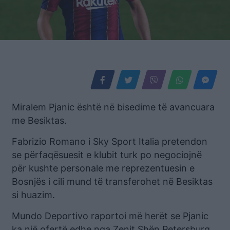
Miralem Pjanic është në bisedime të avancuara
me Besiktas.
Fabrizio Romano i Sky Sport Italia pretendon
se përfaqësuesit e klubit turk po negociojnë
për kushte personale me reprezentuesin e
Bosnjës i cili mund të transferohet në Besiktas
si huazim.
Mundo Deportivo raportoi më herët se Pjanic
ka një ofertë edhe nga Zenit Shën Petersburg,