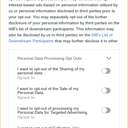
interest-based ads based on personal information utilized by
us or personal information disclosed to third parties prior to
your opt-out. You may separately opt-out of the further
Chelsea përgatit një valë
Calafiori: Arsenali ka
disclosure of your personal information by third parties on the
largimesh, 11 lojtarë në
nevojë për futbollistë të
IAB’s list of downstream participants. This information may
listën e shitjeve
nivelit të Viniciusit dhe
also be disclosed by us to third parties on the
IAB’s List of
Downstream Participants
that may further disclose it to other
Guimaraesit
third parties.
Personal Data Processing Opt Outs
I want to opt-out of the Sharing of my
personal data.
Opted In
FSHF tërheq mbështetjen
Zyrtare: Yan Diomande
I want to opt-out of the Sale of my
Personal Data.
për një mandat të ri të
bëhet lojtari më i ri i Real
Opted In
Gianni Infantinos në krye
Madridit
të FIFA-s
I want to opt-out of processing my
Personal Data for Targeted Advertising.
të fundit
Opted In
Granit Xhaka bashkohet sërish