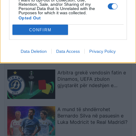
I want to opt-out of Collection, Use,
Retention, Sale, and/or Sharing of my
me Sunderlandin dhe u
Personal Data that Is Unrelated with the
drejtohet tifozëve me fjalë
Purposes for which it was collected.
zemre
Opted Out
CONFIRM
Senati amerikan e shpall
Anthony Faucin fajtor për
shpërfillje të Kongresit pasi nuk
Data Deletion
Data Access
Privacy Policy
iu përgjigj pyetjeve mbi
pandeminë e Covid-19
Arbitra grekë vendosin fatin e
Dinamos, UEFA zbulon
gjyqtarët për ndeshjen e
kthimit me Audas në Elbasan
Arena (EMRAT)
A mund të shndërrohet
Bernardo Silva në pasuesin e
Luka Modricit te Real Madridi?