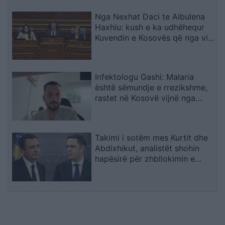
Nga Nexhat Daci te Albulena
Haxhiu: kush e ka udhëhequr
Kuvendin e Kosovës që nga viti
2001?
Infektologu Gashi: Malaria
është sëmundje e rrezikshme,
rastet në Kosovë vijnë nga
zonat endemike
Takimi i sotëm mes Kurtit dhe
Abdixhikut, analistët shohin
hapësirë për zhbllokimin e
institucioneve