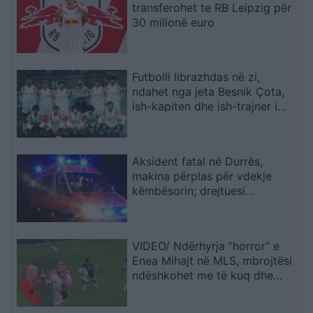
transferohet te RB Leipzig për
30 milionë euro
Futbolli librazhdas në zi,
ndahet nga jeta Besnik Çota,
ish-kapiten dhe ish-trajner i
Sopotit
Aksident fatal në Durrës,
makina përplas për vdekje
këmbësorin; drejtuesi
shoqërohet në polici
VIDEO/ Ndërhyrja “horror” e
Enea Mihajt në MLS, mbrojtësi
ndëshkohet me të kuq dhe
gjobë