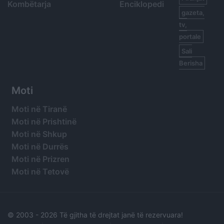
Kombëtarja
Enciklopedi
gazeta,
tv,
portale
Sali
Berisha
Moti
Moti në Tiranë
Moti në Prishtinë
Moti në Shkup
Moti në Durrës
Moti në Prizren
Moti në Tetovë
© 2003 -
2026 Të gjitha të drejtat janë të rezervuara!