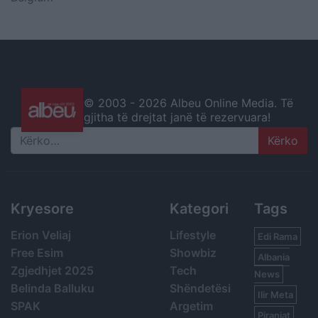
© 2003 -
2026 Albeu Online Media. Të
gjitha të drejtat janë të rezervuara!
Search
Kryesore
Kategori
Tags
Erion Veliaj
Lifestyle
Edi Rama
Free Esim
Showbiz
Albania
Zgjedhjet 2025
Tech
News
Belinda Balluku
Shëndetësi
Ilir Meta
SPAK
Argetim
Piranjat