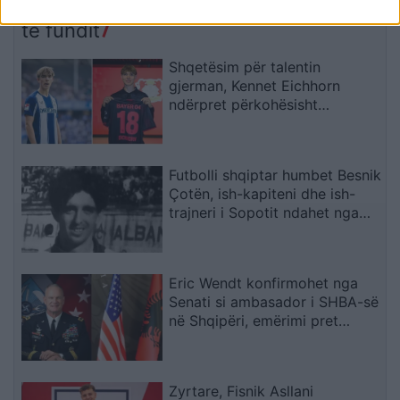
rrezik
bashkohemi për
Shqipërinë që meritojmë
të fundit
Shqetësim për talentin
gjerman, Kennet Eichhorn
ndërpret përkohësisht
karrierën për arsye
shëndetësore
Futbolli shqiptar humbet Besnik
Çotën, ish-kapiteni dhe ish-
trajneri i Sopotit ndahet nga
jeta në moshën 56-vjeçare
Eric Wendt konfirmohet nga
Senati si ambasador i SHBA-së
në Shqipëri, emërimi pret
firmën e Trump
Zyrtare, Fisnik Asllani