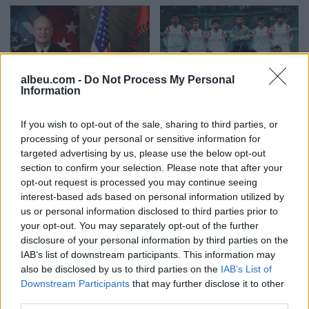
albeu.com -
Do Not Process My Personal
Information
Eric Wendt konfirmohet
Futbolli librazhdas në zi,
nga Senati si ambasador i
ndahet nga jeta Besnik
If you wish to opt-out of the sale, sharing to third parties, or
SHBA-së në Shqipëri,
Çota, ish-kapiten dhe ish-
processing of your personal or sensitive information for
emërimi pret firmën e
trajner i Sopotit
targeted advertising by us, please use the below opt-out
Trump
section to confirm your selection. Please note that after your
opt-out request is processed you may continue seeing
interest-based ads based on personal information utilized by
us or personal information disclosed to third parties prior to
your opt-out. You may separately opt-out of the further
disclosure of your personal information by third parties on the
IAB’s list of downstream participants. This information may
Aksident fatal në Durrës,
Kërcënim me bombë në
also be disclosed by us to third parties on the
IAB’s List of
makina përplas për vdekje
Milano, gjashtë qendra
Downstream Participants
that may further disclose it to other
këmbësorin; drejtuesi
tregtare zbrazen pas
third parties.
shoqërohet në polici
mesazhit me email