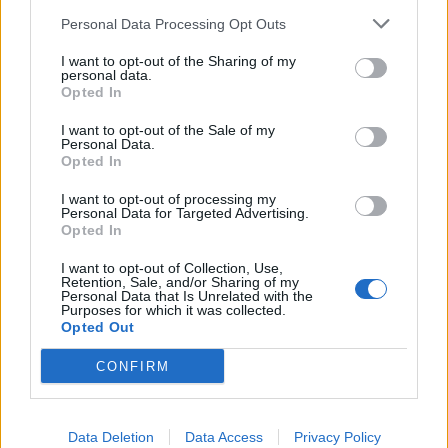
Personal Data Processing Opt Outs
I want to opt-out of the Sharing of my
personal data.
Opted In
I want to opt-out of the Sale of my
Personal Data.
SHBA ndal përkohësisht
Protesta e 67-të,
Opted In
avokadot nga Meksika
qytetarët marshojnë drejt
I want to opt-out of processing my
pas arrestimit të krerëve
Liqenit Artificial:
Personal Data for Targeted Advertising.
të grupeve kriminale
“Shqipëria meriton
Opted In
revolucion”
I want to opt-out of Collection, Use,
Retention, Sale, and/or Sharing of my
Personal Data that Is Unrelated with the
Purposes for which it was collected.
Opted Out
CONFIRM
Flakët përhapen me
Pedagogët në shërbim të
shpejtësi në Pocest të
regjimit! Apeli i aktivistes
Dibrës, disa banesa në
nga protesta: Të
Data Deletion
Data Access
Privacy Policy