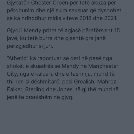
Gjykatën Chester Croën për tetë akuza për
përdhunim dhe një sulm seksuar që dyshohet
se ka ndhodhur midis viteve 2018 dhe 2021.
Gjyqi i Mendy pritet të zgjasë përafërsisht 15
javë, ku tetë burra dhe gjashtë gra janë
përzgjedhur si juri.
“Athetic” ka raportuar se deri në pesë nga
shokët e skuadrës së Mendy në Manchester
City, nga e kaluara dhe e tashmja, mund të
thirren si dëshmitarë, pasi Grealish, Mahrez,
Ëalker, Sterling dhe Jones, të gjithë mund të
jenë të pranishëm në gjyq.