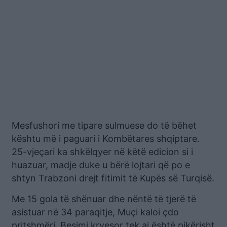
Mesfushori me tipare sulmuese do të bëhet
kështu më i paguari i Kombëtares shqiptare.
25-vjeçari ka shkëlqyer në këtë edicion si i
huazuar, madje duke u bërë lojtari që po e
shtyn Trabzoni drejt fitimit të Kupës së Turqisë.
Me 15 gola të shënuar dhe nëntë të tjerë të
asistuar në 34 paraqitje, Muçi kaloi çdo
pritshmëri. Besimi kryesor tek ai është pikërisht