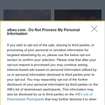
albeu.com -
Do Not Process My Personal
Information
Arrestohet 73-vjeçari në
Zjarri në Krujë përhapet
If you wish to opt-out of the sale, sharing to third parties, or
Krujë, ndezi zjarr për të
më tej, evakuohen
processing of your personal or sensitive information for
djegur barin dhe flakët u
banorët e Barabit–Lluban,
targeted advertising by us, please use the below opt-out
përhapën drejt malit
raportohen shpërthime
section to confirm your selection. Please note that after your
armatimesh
opt-out request is processed you may continue seeing
interest-based ads based on personal information utilized by
us or personal information disclosed to third parties prior to
your opt-out. You may separately opt-out of the further
disclosure of your personal information by third parties on the
IAB’s list of downstream participants. This information may
also be disclosed by us to third parties on the
IAB’s List of
Arrestohet pranë banesës
Dita e nëntë e protestës
Downstream Participants
that may further disclose it to other
i dyshuari për vrasjen e
në Divjakë, banorët djegin
third parties.