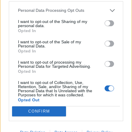
20-vjeçarit në Korçë
teserat e PS-së dhe
kundërshtojnë bashkimin
Personal Data Processing Opt Outs
me Lushnjën
I want to opt-out of the Sharing of my
personal data.
Opted In
I want to opt-out of the Sale of my
Personal Data.
Opted In
Protestuesit vijojnë
Protesta hyn në ditën e
I want to opt-out of processing my
qëndresën, pas fjalimeve
70-të, qytetarët
Personal Data for Targeted Advertising.
nis marshimi në Bulevard:
grumbullohen në sheshin
Opted In
“Nesër më shumë!”
“Skënderbej”: Rama, jep
dorëheqjen!
I want to opt-out of Collection, Use,
Retention, Sale, and/or Sharing of my
Personal Data that Is Unrelated with the
Purposes for which it was collected.
Opted Out
CONFIRM
Vrasja në Korçë/ 20-
Lëndë e dyshuar plasëse
vjeçari u ndoq me
në biznesin e Noizyt në