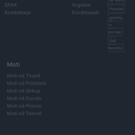
Ilir Meta
SPAK
Argetim
Piranjat
Kombëtarja
Enciklopedi
gazeta,
tv,
portale
Sali
Berisha
Moti
Moti në Tiranë
Moti në Prishtinë
Moti në Shkup
Moti në Durrës
Moti në Prizren
Moti në Tetovë