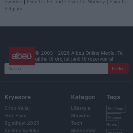
Sweden
|
Esim for Finland
|
Esim for Norway
|
Esim for
Belgium
© 2003 -
2026 Albeu Online Media. Të
gjitha të drejtat janë të rezervuara!
Search
Kryesore
Kategori
Tags
Erion Veliaj
Lifestyle
Edi Rama
Free Esim
Showbiz
Albania
Zgjedhjet 2025
Tech
News
Belinda Balluku
Shëndetësi