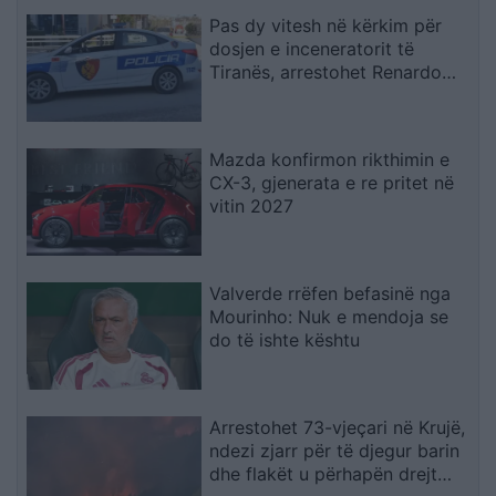
Pas dy vitesh në kërkim për
dosjen e inceneratorit të
Tiranës, arrestohet Renardo
Nallbani në Palasë
Mazda konfirmon rikthimin e
CX-3, gjenerata e re pritet në
vitin 2027
Valverde rrëfen befasinë nga
Mourinho: Nuk e mendoja se
do të ishte kështu
Arrestohet 73-vjeçari në Krujë,
ndezi zjarr për të djegur barin
dhe flakët u përhapën drejt