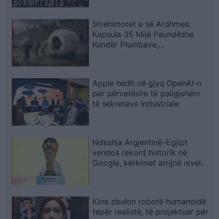
Strehimoret e së Ardhmes:
Kapsula 35 Mijë Paundëshe
Kundër Plumbave,
Shpërthimeve dhe Fatkeqësive
Natyrore
Apple hedh në gjyq OpenAI-n
për përvetësim të paligjshëm
të sekreteve industriale
Ndeshja Argjentinë–Egjipt
vendos rekord historik në
Google, kërkimet arrijnë nivele
të papara
Kina zbulon robotë humanoidë
tepër realistë, të projektuar për