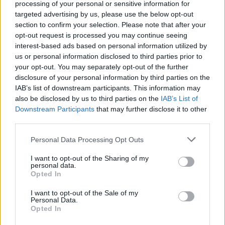
Protesta e dytë në
Protesta e 69 kundër
processing of your personal or sensitive information for
Memaliaj kundër reformës
qeverisë/ Qytetarët
targeted advertising by us, please use the below opt-out
territoriale, banorët
kërkojnë dorëheqjen e
section to confirm your selection. Please note that after your
refuzojnë bashkimin me
Ramës, nis grumbullimi në
opt-out request is processed you may continue seeing
Tepelenën
sheshin “Skënderbej”:
interest-based ads based on personal information utilized by
Fuqia qëndron te
us or personal information disclosed to third parties prior to
bashkimi
your opt-out. You may separately opt-out of the further
disclosure of your personal information by third parties on the
IAB’s list of downstream participants. This information may
also be disclosed by us to third parties on the
IAB’s List of
Downstream Participants
that may further disclose it to other
Sokol Hoxha ekstradohet
PD akuzon Ramën për
third parties.
në Shqipëri, Ambasada
gjendjen e institucioneve
Amerikane: SHBA nuk
të kulturës: Tirana është
Personal Data Processing Opt Outs
është strehë për
pa Muze, Galeri, Teatër
I want to opt-out of the Sharing of my
kriminelët që abuzojnë me
dhe Cirk Kombëtar
personal data.
sistemin e emigracionit
Opted In
I want to opt-out of the Sale of my
Personal Data.
Opted In