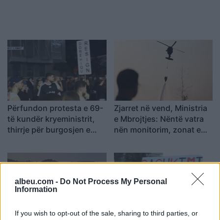
Përfundon protesta e 69-
Zjarret në vend, Ministria
të kundër kryeministrit,
e Mbrojtjes: Nëntë vatra
thirrje për burgosjen e
nën monitorim, zonat e
Ramës dhe Berishës:
banuara jashtë rrezikut
“Nesër do të jemi më
shumë, nuk ndalemi”
albeu.com -
Do Not Process My Personal
Information
If you wish to opt-out of the sale, sharing to third parties, or