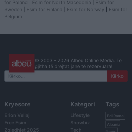
for Poland
|
Esim for North Macedonia
|
Esim for
Sweden
|
Esim for Finland
|
Esim for Norway
|
Esim for
Belgium
© 2003 -
2026 Albeu Online Media. Të
gjitha të drejtat janë të rezervuara!
Search
Kryesore
Kategori
Tags
Erion Veliaj
Lifestyle
Edi Rama
Free Esim
Showbiz
Albania
Zgjedhjet 2025
Tech
News