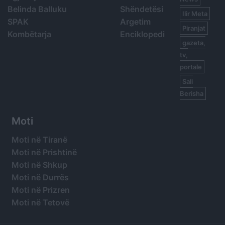
Belinda Balluku
Shëndetësi
Ilir Meta
SPAK
Argetim
Piranjat
Kombëtarja
Enciklopedi
gazeta,
tv,
portale
Sali
Berisha
Moti
Moti në Tiranë
Moti në Prishtinë
Moti në Shkup
Moti në Durrës
Moti në Prizren
Moti në Tetovë