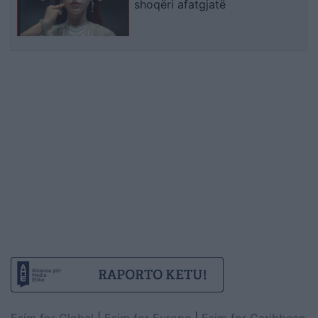
shoqëri afatgjatë
Esim for Global
|
Esim for Europe
|
Esim for Caribbean