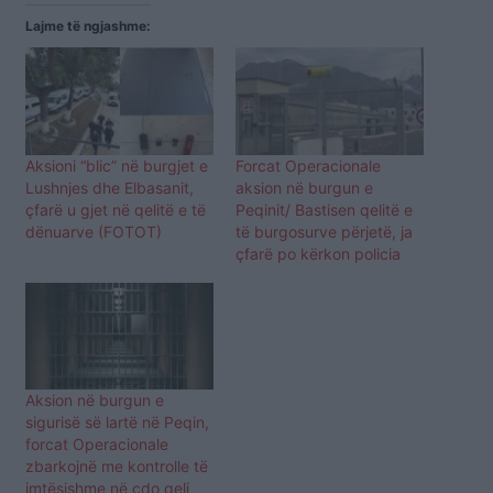
Lajme të ngjashme:
Aksioni “blic” në burgjet e
Forcat Operacionale
Lushnjes dhe Elbasanit,
aksion në burgun e
çfarë u gjet në qelitë e të
Peqinit/ Bastisen qelitë e
dënuarve (FOTOT)
të burgosurve përjetë, ja
çfarë po kërkon policia
Aksion në burgun e
sigurisë së lartë në Peqin,
forcat Operacionale
zbarkojnë me kontrolle të
imtësishme në çdo qeli