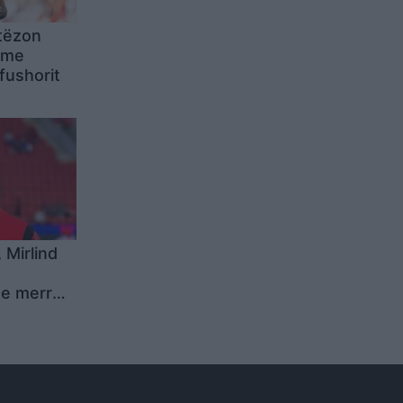
tëzon
t me
fushorit
 Mirlind
e merr
ebutuar