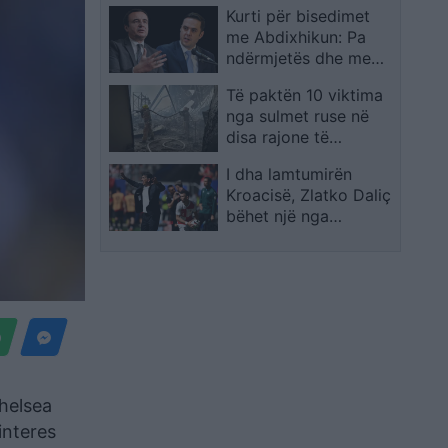
Kurti për bisedimet
prej kohësh
me Abdixhikun: Pa
ndërmjetës dhe me
çdo përpjekje për të
Të paktën 10 viktima
evituar zgjedhjet e
nga sulmet ruse në
reja
disa rajone të
Ukrainës
I dha lamtumirën
Kroacisë, Zlatko Daliç
bëhet një nga
trajnerët më të paguar
në botë
Chelsea
interes