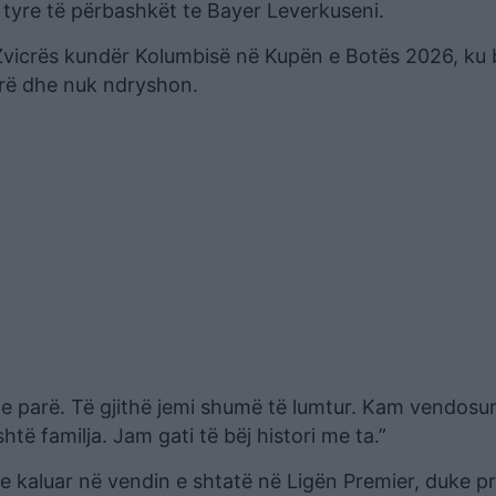
 tyre të përbashkët te Bayer Leverkuseni.
 Zvicrës kundër Kolumbisë në Kupën e Botës 2026, ku b
rrë dhe nuk ndryshon.
 e parë. Të gjithë jemi shumë të lumtur. Kam vendosur
të familja. Jam gati të bëj histori me ta.”
e kaluar në vendin e shtatë në Ligën Premier, duke p