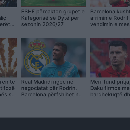
FSHF përcakton grupet e
Barcelona kush
liç
Kategorisë së Dytë për
afrimin e Rodri
nerët
sezonin 2026/27
vendimin e mes
otë
rën te
Real Madridi ngec në
Merr fund pritja,
tifozë
negociatat për Rodrin,
Daku firmos me
pës së
Barcelona përfshihet në
bardhekuqtë dh
garë
vëmendjen pa d
ende