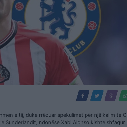
men e tij, duke rrëzuar spekulimet për një kalim te 
së e Sunderlandit, ndonëse Xabi Alonso kishte shfaqur 