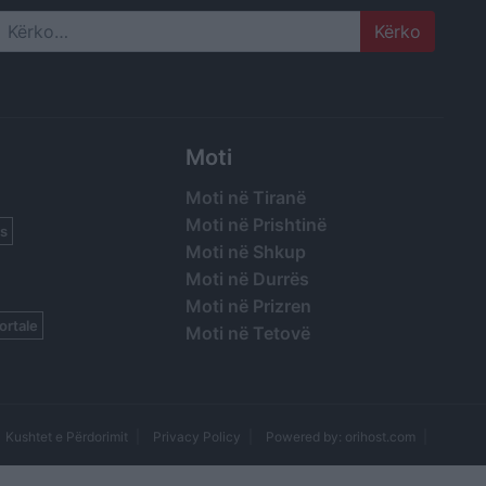
Search
Moti
Moti në Tiranë
Moti në Prishtinë
s
Moti në Shkup
Moti në Durrës
Moti në Prizren
ortale
Moti në Tetovë
Kushtet e Përdorimit
Privacy Policy
Powered by: orihost.com