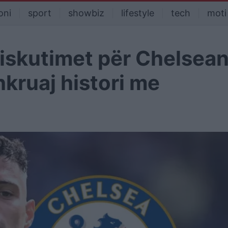
oni
sport
showbiz
lifestyle
tech
moti
diskutimet për Chelsean
hkruaj histori me