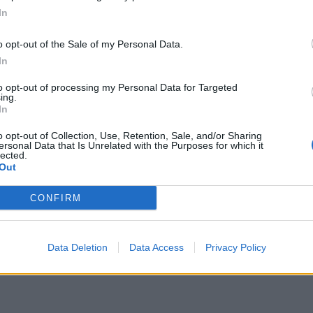
ë ketë përballë kampionin në fuqi, Argjentinën.
In
o opt-out of the Sale of my Personal Data.
In
to opt-out of processing my Personal Data for Targeted
ing.
In
o opt-out of Collection, Use, Retention, Sale, and/or Sharing
ersonal Data that Is Unrelated with the Purposes for which it
lected.
Out
 i jep fund zërave për largim,
Xabi Alonso thyen heshtjen për Gr
CONFIRM
ëndrojë te Sunderland
Xhakën me vetëm 12 fjalë
Data Deletion
Data Access
Privacy Policy