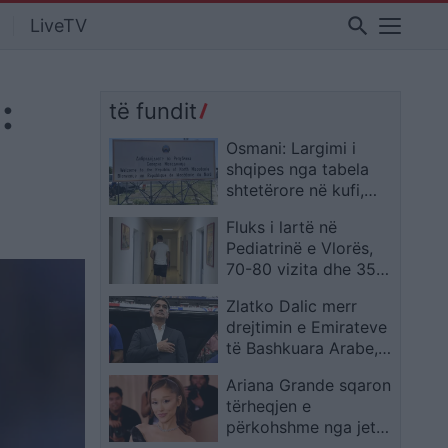
search
LiveTV
:
të fundit
Osmani: Largimi i
shqipes nga tabela
shtetërore në kufi,
provokim i
Fluks i lartë në
paramenduar
Pediatrinë e Vlorës,
70-80 vizita dhe 35
shtrime çdo ditë
Zlatko Dalic merr
drejtimin e Emirateve
të Bashkuara Arabe,
paga rekord mes
Ariana Grande sqaron
trajnerëve kroatë
tërheqjen e
përkohshme nga jeta
publike: E planifikoja