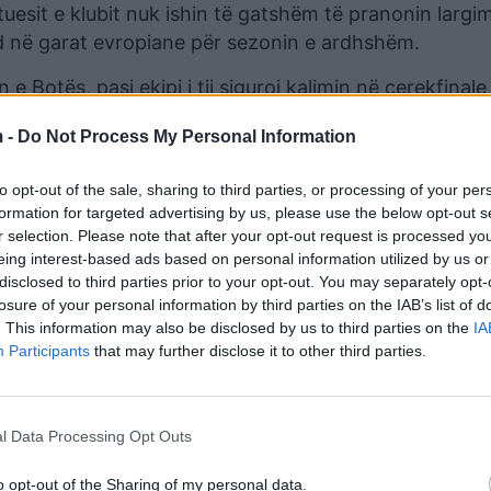
tuesit e klubit nuk ishin të gatshëm të pranonin largi
 në garat evropiane për sezonin e ardhshëm.
e Botës, pasi ekipi i tij siguroi kalimin në çerekfinale
 -
Do Not Process My Personal Information
to opt-out of the sale, sharing to third parties, or processing of your per
formation for targeted advertising by us, please use the below opt-out s
r selection. Please note that after your opt-out request is processed y
eing interest-based ads based on personal information utilized by us or
disclosed to third parties prior to your opt-out. You may separately opt-
losure of your personal information by third parties on the IAB’s list of
. This information may also be disclosed by us to third parties on the
IA
Participants
that may further disclose it to other third parties.
ndodh… sot është një ditë e veçantë për të gjithë ne”
l Data Processing Opt Outs
o opt-out of the Sharing of my personal data.