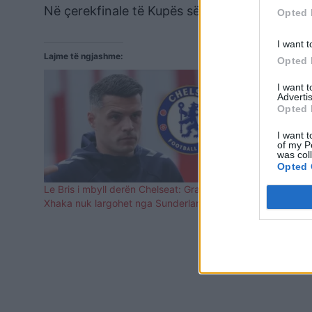
Në çerekfinale të Kupës së Botës, Zvicra do t
Opted 
I want t
Lajme të ngjashme:
Opted 
I want 
Advertis
Opted 
I want t
of my P
was col
Opted 
Le Bris i mbyll derën Chelseat: Granit
Granit Xhaka
Xhaka nuk largohet nga Sunderlandi
vendos të q