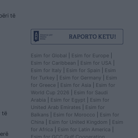
ëri të
Esim for Global
|
Esim for Europe
|
Esim for Caribbean
|
Esim for USA
|
Esim for Italy
|
Esim for Spain
|
Esim
for Turkey
|
Esim for Germany
|
Esim
for Greece
|
Esim for Asia
|
Esim for
World Cup 2026
|
Esim for Saudi
Arabia
|
Esim for Egypt
|
Esim for
United Arab Emirates
|
Esim for
 të
Balkans
|
Esim for Morocco
|
Esim for
China
|
Esim for United Kingdom
|
Esim
for Africa
|
Esim for Latin America
|
rerë
Esim for GCC Gulf Cooperation