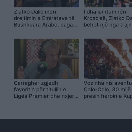
Zlatko Dalic merr
I dha lamtumirën
drejtimin e Emirateve të
Kroacisë, Zlatko Da
Bashkuara Arabe, paga
bëhet një nga traj
rekord mes trajnerëve
më të paguar në b
kroatë
Carragher zgjedh
Vozinha nis aventu
favoritin për titullin e
Colo-Colo, 30 mijë 
Ligës Premier dhe nxjerr
presin heroin e Ku
jashtë garës dy klubet e
Botës
mëdha