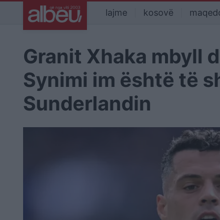
lajme
kosovë
maqed
Granit Xhaka mbyll 
Synimi im është të s
Sunderlandin