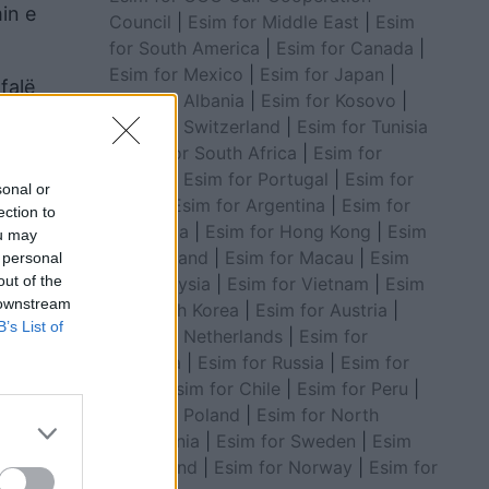
min e
Council
|
Esim for Middle East
|
Esim
for South America
|
Esim for Canada
|
Esim for Mexico
|
Esim for Japan
|
 falë
Esim for Albania
|
Esim for Kosovo
|
Esim for Switzerland
|
Esim for Tunisia
|
Esim for South Africa
|
Esim for
Algeria
|
Esim for Portugal
|
Esim for
sonal or
Brazil
|
Esim for Argentina
|
Esim for
ection to
Colombia
|
Esim for Hong Kong
|
Esim
ou may
for Thailand
|
Esim for Macau
|
Esim
 personal
out of the
for Malaysia
|
Esim for Vietnam
|
Esim
 downstream
for South Korea
|
Esim for Austria
|
B’s List of
Esim for Netherlands
|
Esim for
Australia
|
Esim for Russia
|
Esim for
India
|
Esim for Chile
|
Esim for Peru
|
Esim for Poland
|
Esim for North
,
Macedonia
|
Esim for Sweden
|
Esim
for Finland
|
Esim for Norway
|
Esim for