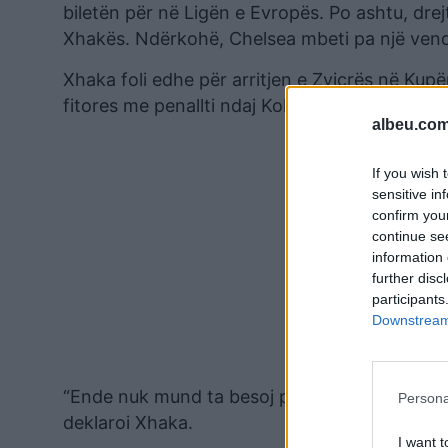
biletën për në Ligën e Evropës. Po ashtu, drej
Xhakës. Ndërkohë, Chelsea mbeti pa një vend
Xhaka foli edhe për arritjen e Zvicrës në Kupën 
fitores me penallti ndaj Kolumbisë.
albeu.com
If you wish 
sensitive in
confirm you
continue se
information 
further disc
participants
Downstream 
“Ende nuk mund ta besoj plotësisht atë që po 
Persona
deklaroi Xhaka.
I want t