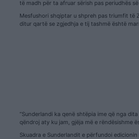
të madh për ta afruar sërish pas periudhës së
Mesfushori shqiptar u shpreh pas triumfit të
ditur qartë se zgjedhja e tij tashmë është ma
“Sunderlandi ka qenë shtëpia ime që nga dita
qëndroj aty ku jam, gjëja më e rëndësishme ësh
Skuadra e Sunderlandit e përfundoi edicionin 