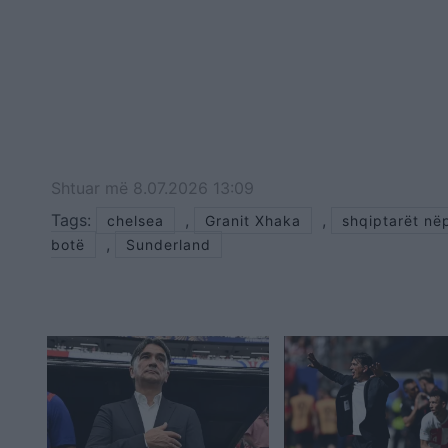
Shtuar
më
8.07.2026 13:09
Tags:
,
,
chelsea
Granit Xhaka
shqiptarët në
,
botë
Sunderland