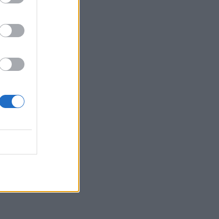
Belgium
anit