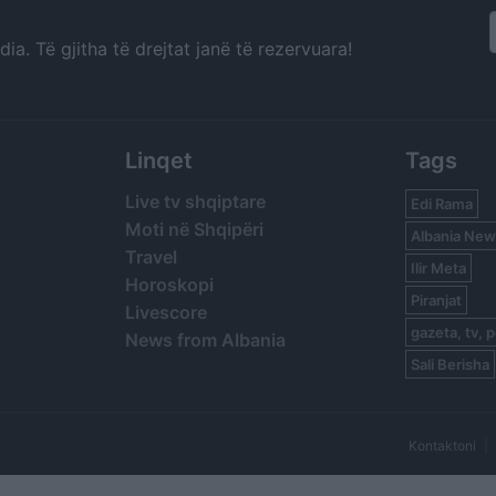
a. Të gjitha të drejtat janë të rezervuara!
Linqet
Tags
Live tv shqiptare
Edi Rama
Moti në Shqipëri
Albania New
Travel
Ilir Meta
Horoskopi
Piranjat
Livescore
gazeta, tv, p
News from Albania
Sali Berisha
Kontaktoni