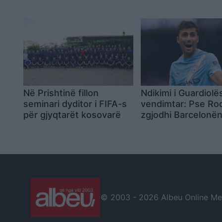
City
marrëveshja me Ro
Në Prishtinë fillon
Ndikimi i Guardiolë
seminari dyditor i FIFA-s
vendimtar: Pse Rod
për gjyqtarët kosovarë
zgjodhi Barcelonë
vend të Real Madri
© 2003 -
2026 Albeu Online Medi