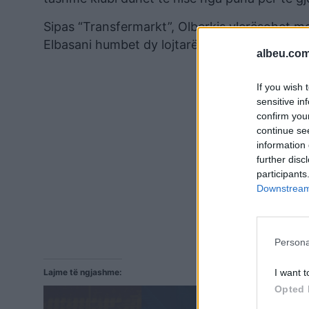
Sipas “Transfermarkt”, Olberkis vlerësohet m
Elbasani humbet dy lojtarë me vlerë të përba
albeu.com
If you wish 
sensitive in
confirm you
continue se
information 
further disc
participants
Downstream 
Persona
Lajme të ngjashme:
I want t
Opted 