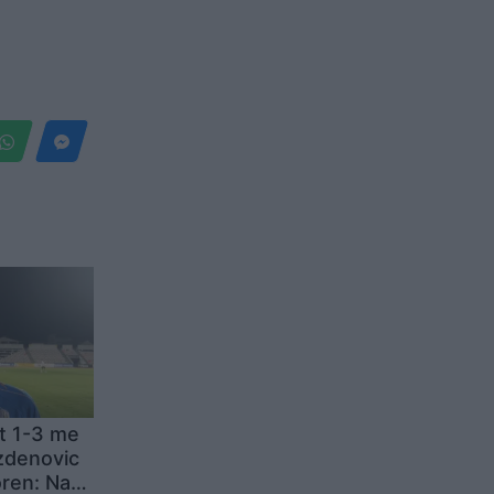
t 1-3 me
zdenovic
ren: Na