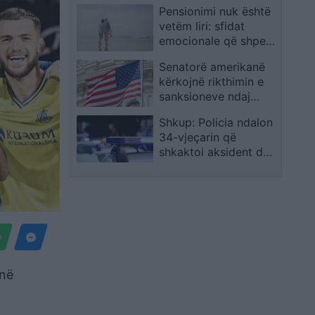
Pensionimi nuk është
spiranca në stuhinë
vetëm liri: sfidat
më të fortë
emocionale që shpesh
mbeten të pathëna
Senatorë amerikanë
kërkojnë rikthimin e
sanksioneve ndaj
zyrtarëve të
Shkup: Policia ndalon
Republikës Sërpska
34-vjeçarin që
shkaktoi aksident dhe
i sekuestron
automjetin
anë