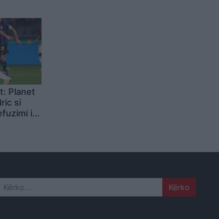
lmues,
 kënaqi
t: Planet
ic si
fuzimi i
dha nga
anta
Search