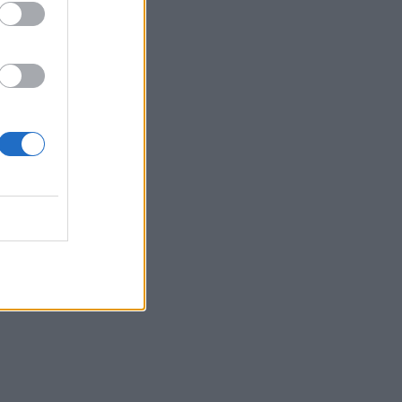
Belgium
Elbasani
an