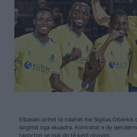
Elbasani pritet të ndahet me Sigitas Olberki
largimit nga skuadra. Kontratat e dy qendër
raporton se nuk do të ketë rinovim.