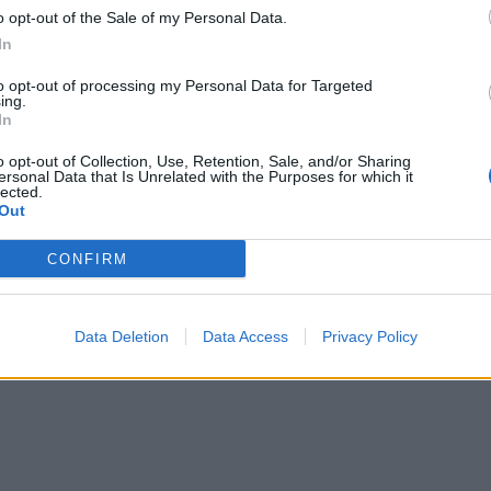
o opt-out of the Sale of my Personal Data.
In
to opt-out of processing my Personal Data for Targeted
ing.
In
tura e Kristi Qoses te Elbasani,
“Verdheblutë pushtojnë Tiranën”/
o opt-out of Collection, Use, Retention, Sale, and/or Sharing
ori i Kombëtares shqiptare
Autokolona pafund me tifozë nga 
ersonal Data that Is Unrelated with the Purposes for which it
lected.
klubin: Dy vite me shumë
drejt “Air Albania”, gati për Egnati
Out
(VIDEO)
CONFIRM
Data Deletion
Data Access
Privacy Policy