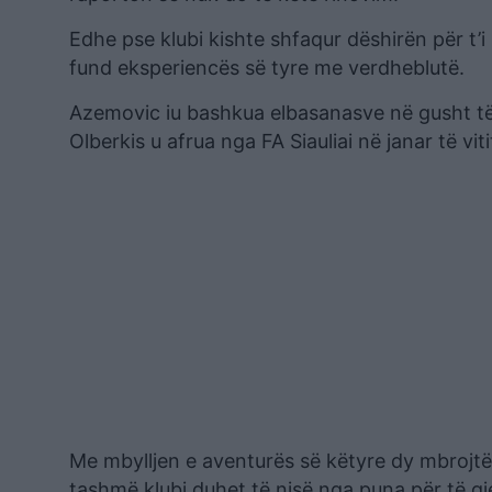
Edhe pse klubi kishte shfaqur dëshirën për t’i 
fund eksperiencës së tyre me verdheblutë.
Azemovic iu bashkua elbasanasve në gusht të v
Olberkis u afrua nga FA Siauliai në janar të viti
Me mbylljen e aventurës së këtyre dy mbrojtësv
tashmë klubi duhet të nisë nga puna për të gj