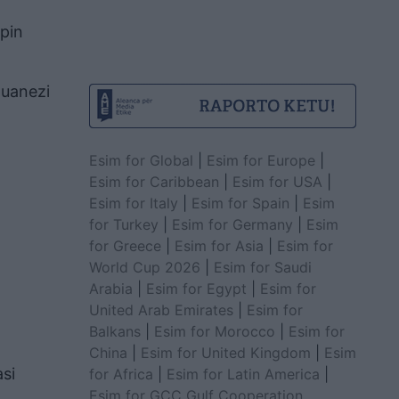
apin
tuanezi
Esim for Global
|
Esim for Europe
|
Esim for Caribbean
|
Esim for USA
|
Esim for Italy
|
Esim for Spain
|
Esim
for Turkey
|
Esim for Germany
|
Esim
for Greece
|
Esim for Asia
|
Esim for
World Cup 2026
|
Esim for Saudi
Arabia
|
Esim for Egypt
|
Esim for
United Arab Emirates
|
Esim for
Balkans
|
Esim for Morocco
|
Esim for
China
|
Esim for United Kingdom
|
Esim
asi
for Africa
|
Esim for Latin America
|
Esim for GCC Gulf Cooperation