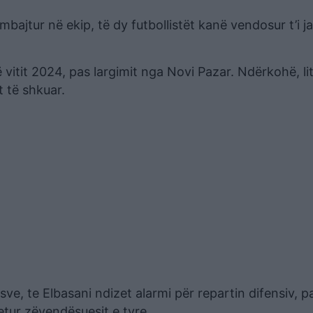
mbajtur në ekip, të dy futbollistët kanë vendosur t’i j
itit 2024, pas largimit nga Novi Pazar. Ndërkohë, li
t të shkuar.
e, te Elbasani ndizet alarmi për repartin difensiv, p
etur zëvendësuesit e tyre.