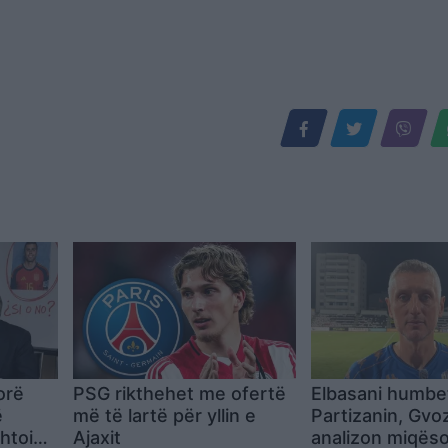
orë
PSG rikthehet me ofertë
Elbasani humbe
ë
më të lartë për yllin e
Partizanin, Gvo
htoi
Ajaxit
analizon miqëso