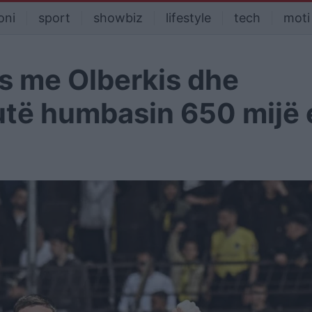
oni
sport
showbiz
lifestyle
tech
moti
es me Olberkis dhe
utë humbasin 650 mijë 