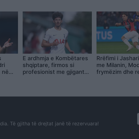
drin
munguan dy su
por skuadra më
në disa aspekte
s
E ardhmja e Kombëtares
Rrëfimi i Jashari
ri
shqiptare, firmos si
me Milanin, Modr
n në
profesionist me gjigantët
frymëzim dhe re
dit
e Premier Ligë: “Djall” i
ofertave të më
goditjeve të dënimit
Juventus e Atal
a. Të gjitha të drejtat janë të rezervuara!