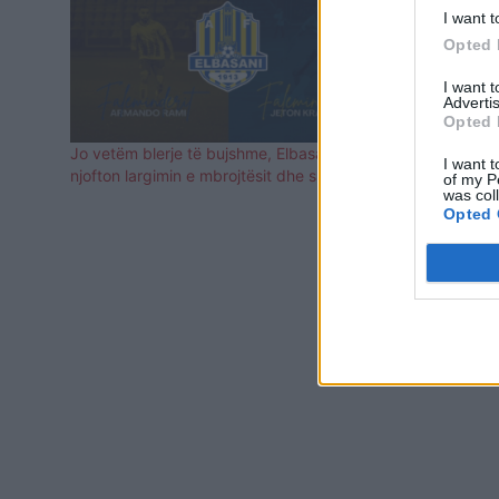
I want t
Opted 
I want 
Advertis
Opted 
Jo vetëm blerje të bujshme, Elbasani
Mbyllet aven
I want t
njofton largimin e mbrojtësit dhe sulmuesit
ish-mesfush
of my P
was col
përshëndet 
Opted 
kujtime…