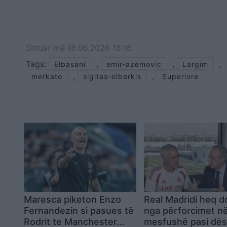
Shtuar
më
18.06.2026 18:16
Tags:
,
,
,
Elbasani
emir-azemovic
Largim
,
,
merkato
sigitas-olberkis
Superiore
Maresca piketon Enzo
Real Madridi heq d
Fernandezin si pasues të
nga përforcimet n
Rodrit te Manchester
mesfushë pasi dës