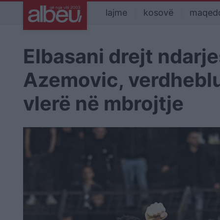
lajme
kosovë
maqed
Elbasani drejt ndarj
Azemovic, verdhebl
vlerë në mbrojtje