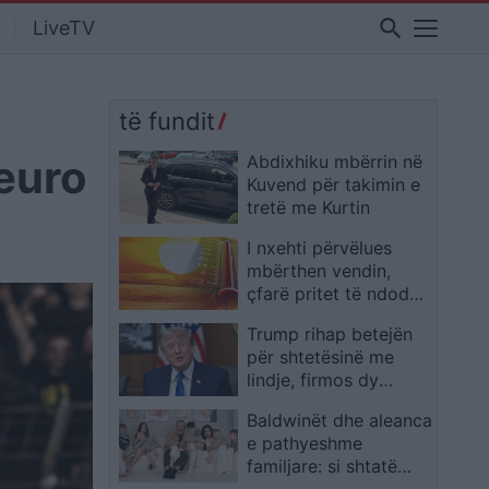
search
LiveTV
të fundit
euro
Abdixhiku mbërrin në
Kuvend për takimin e
tretë me Kurtin
I nxehti përvëlues
mbërthen vendin,
çfarë pritet të ndodhë
me motin javën e
Trump rihap betejën
ardhshme
për shtetësinë me
lindje, firmos dy
dekrete të reja
Baldwinët dhe aleanca
pavarësisht pengesës
e pathyeshme
në Gjykatën Supreme
familjare: si shtatë
fëmijë u bënë