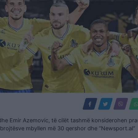
s dhe Emir Azemovic, të cilët tashmë konsiderohen pr
mbrojtësve mbyllen më 30 qershor dhe “Newsport.al”