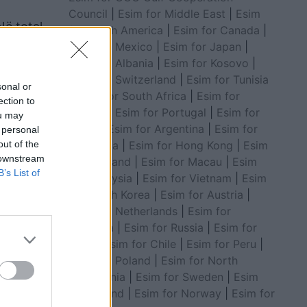
Council
|
Esim for Middle East
|
Esim
ë total,
for South America
|
Esim for Canada
|
Esim for Mexico
|
Esim for Japan
|
Esim for Albania
|
Esim for Kosovo
|
Esim for Switzerland
|
Esim for Tunisia
sonal or
|
Esim for South Africa
|
Esim for
ection to
Algeria
|
Esim for Portugal
|
Esim for
ou may
Brazil
|
Esim for Argentina
|
Esim for
 personal
Colombia
|
Esim for Hong Kong
|
Esim
out of the
 downstream
for Thailand
|
Esim for Macau
|
Esim
B’s List of
for Malaysia
|
Esim for Vietnam
|
Esim
for South Korea
|
Esim for Austria
|
Esim for Netherlands
|
Esim for
Australia
|
Esim for Russia
|
Esim for
India
|
Esim for Chile
|
Esim for Peru
|
Esim for Poland
|
Esim for North
Macedonia
|
Esim for Sweden
|
Esim
for Finland
|
Esim for Norway
|
Esim for