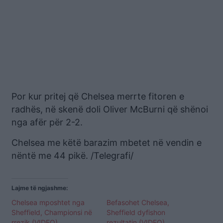
Por kur pritej që Chelsea merrte fitoren e
radhës, në skenë doli Oliver McBurni që shënoi
nga afër për 2-2.
Chelsea me këtë barazim mbetet në vendin e
nëntë me 44 pikë. /Telegrafi/
Lajme të ngjashme:
Chelsea mposhtet nga
Befasohet Chelsea,
Sheffield, Championsi në
Sheffield dyfishon
rrezik (VIDEO)
rezultatin (VIDEO)