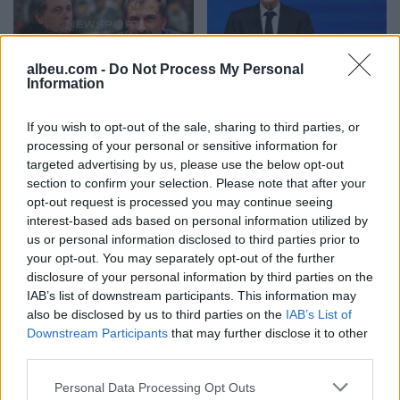
albeu.com -
Do Not Process My Personal
Dinamo rindërtohet gjatë
Real Madridi shqyrton tre
Information
verës, afrimet dhe
yje të mesfushës pas
largimet që kanë
dështimit me Rodrin
If you wish to opt-out of the sale, sharing to third parties, or
formësuar ekipin e Dajës
processing of your personal or sensitive information for
targeted advertising by us, please use the below opt-out
section to confirm your selection. Please note that after your
opt-out request is processed you may continue seeing
interest-based ads based on personal information utilized by
us or personal information disclosed to third parties prior to
your opt-out. You may separately opt-out of the further
disclosure of your personal information by third parties on the
Liverpooli surprizon në
Barcelona përgatit
IAB’s list of downstream participants. This information may
merkato, arrin akord për
alternativën për Alvarez,
also be disclosed by us to third parties on the
IAB’s List of
huazimin e Ronald
Flick bind Mikautadzen
Downstream Participants
that may further disclose it to other
Araujos
për një transferim në
third parties.
“Camp Nou
Personal Data Processing Opt Outs