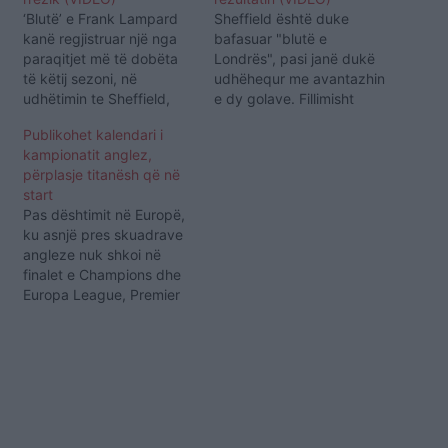
‘Blutë’ e Frank Lampard
Sheffield është duke
kanë regjistruar një nga
bafasuar "blutë e
paraqitjet më të dobëta
Londrës", pasi janë dukë
të këtij sezoni, në
udhëhequr me avantazhin
udhëtimin te Sheffield,
e dy golave. Fillimisht
për t’u mposhtur 3:0. Goli
McGoldrick zhbllokoi
Publikohet kalendari i
i parë i këtij takimi u
rezultatin në minutën e
kampionatit anglez,
shënua në minutën e 18’,
18' dhe në të 33' është
përplasje titanësh që në
kur David McGoldrick
rradha e McBurnie.
start
shënoi për 1:0. Oliver
/albeu.com/
Pas dështimit në Europë,
McBurnie u përkujdes që
ku asnjë pres skuadrave
të shënonte golin e…
angleze nuk shkoi në
finalet e Champions dhe
Europa League, Premier
League po përgatitet për
sezonin e ri që do të
startojë në datën 12
shtator, ndërsa sot është
përcaktuar edhe
kalendari. Kështu
kampioni në fuqi,