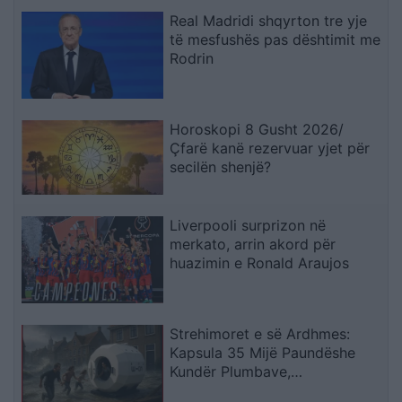
Real Madridi shqyrton tre yje
të mesfushës pas dështimit me
Rodrin
Horoskopi 8 Gusht 2026/
Çfarë kanë rezervuar yjet për
secilën shenjë?
Liverpooli surprizon në
merkato, arrin akord për
huazimin e Ronald Araujos
Strehimoret e së Ardhmes:
Kapsula 35 Mijë Paundëshe
Kundër Plumbave,
Shpërthimeve dhe Fatkeqësive