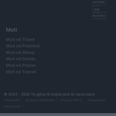
portale
Sali
Berisha
Moti
Moti në Tiranë
Moti në Prishtinë
Moti në Shkup
Moti në Durrës
Moti në Prizren
Moti në Tetovë
© 2003 -
2026 Të gjitha të drejtat janë të rezervuara!
Kontaktoni
Kushtet e Përdorimit
Privacy Policy
Powered by:
orihost.com