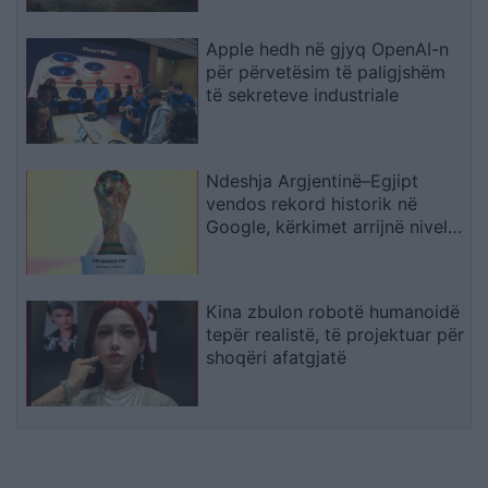
Natyrore
Apple hedh në gjyq OpenAI-n
për përvetësim të paligjshëm
të sekreteve industriale
Ndeshja Argjentinë–Egjipt
vendos rekord historik në
Google, kërkimet arrijnë nivele
të papara
Kina zbulon robotë humanoidë
tepër realistë, të projektuar për
shoqëri afatgjatë