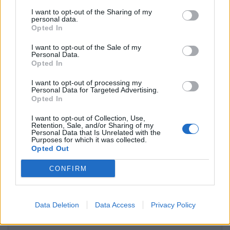
I want to opt-out of the Sharing of my
personal data.
Opted In
I want to opt-out of the Sale of my
Mourinho sjell disiplinë të
Kontrollet mjekësore
Personal Data.
Opted In
re te Real Madridi dhe u
pengojnë kalimin e Fisnik
jep fund “zakoneve të
Asllanit te RB Leipzig
I want to opt-out of processing my
këqija
Personal Data for Targeted Advertising.
Opted In
I want to opt-out of Collection, Use,
Retention, Sale, and/or Sharing of my
Personal Data that Is Unrelated with the
Purposes for which it was collected.
Opted Out
CONFIRM
Afrimi i Rodrit ngushton
Taulant Seferi largohet
hapësirat, Barcelona
nga Bodrumspor, kalimi te
mund të humbasë një
Kayserispor ndez
Data Deletion
Data Access
Privacy Policy
tjetër xhevahir të
rivalitetin turk
akademisë
të fundit