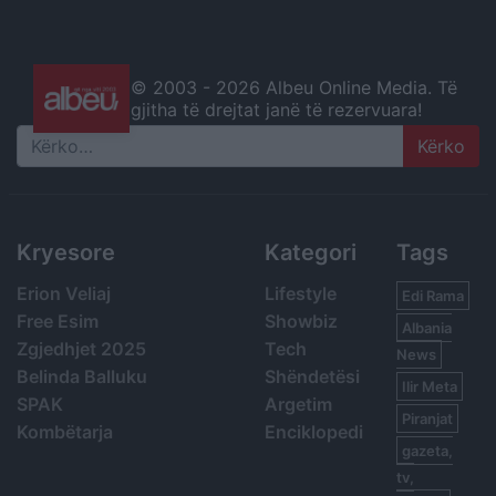
© 2003 -
2026 Albeu Online Media. Të
gjitha të drejtat janë të rezervuara!
Search
Kryesore
Kategori
Tags
Erion Veliaj
Lifestyle
Edi Rama
Free Esim
Showbiz
Albania
Zgjedhjet 2025
Tech
News
Belinda Balluku
Shëndetësi
Ilir Meta
SPAK
Argetim
Piranjat
Kombëtarja
Enciklopedi
gazeta,
tv,