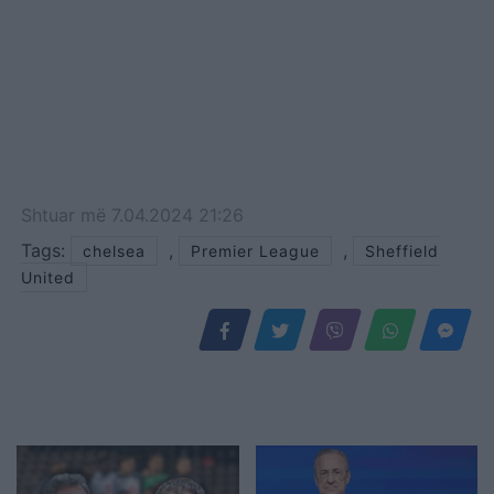
Liverpool do të startojë
kampionatin me…
Shtuar
më
7.04.2024 21:26
Tags:
,
,
chelsea
Premier League
Sheffield
United