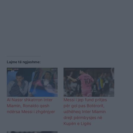
Lajme të ngjashme:
Al Nassr shkatrron Inter
Messi i jep fund pritjes
Miamin, Ronaldo qesh
për gol pas Botërorit,
ndërsa Messi i zhgënjyer
udhëheq Inter Miamin
drejt përmbysjes në
Kupën e Ligës