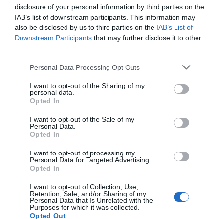
me Rodrin
disclosure of your personal information by third parties on the
IAB’s list of downstream participants. This information may
also be disclosed by us to third parties on the
IAB’s List of
Downstream Participants
that may further disclose it to other
third parties.
Personal Data Processing Opt Outs
Elbasani humbet 1-3 me
Në Prishtinë fillon
I want to opt-out of the Sharing of my
Partizanin, Gvozdenovic
seminari dyditor i FIFA-s
personal data.
Opted In
analizon miqësoren: Na
për gjyqtarët kosovarë
munguan dy sulmues, por
I want to opt-out of the Sale of my
skuadra më kënaqi në
Personal Data.
disa aspekte
Opted In
I want to opt-out of processing my
Personal Data for Targeted Advertising.
Opted In
I want to opt-out of Collection, Use,
Ndikimi i Guardiolës
E ardhmja e Kombëtares
Retention, Sale, and/or Sharing of my
Personal Data that Is Unrelated with the
vendimtar: Pse Rodri
shqiptare, firmos si
Purposes for which it was collected.
zgjodhi Barcelonën në
profesionist me gjigantët
Opted Out