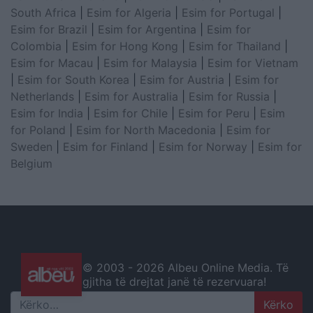
South Africa
|
Esim for Algeria
|
Esim for Portugal
|
Esim for Brazil
|
Esim for Argentina
|
Esim for
Colombia
|
Esim for Hong Kong
|
Esim for Thailand
|
Esim for Macau
|
Esim for Malaysia
|
Esim for Vietnam
|
Esim for South Korea
|
Esim for Austria
|
Esim for
Netherlands
|
Esim for Australia
|
Esim for Russia
|
Esim for India
|
Esim for Chile
|
Esim for Peru
|
Esim
for Poland
|
Esim for North Macedonia
|
Esim for
Sweden
|
Esim for Finland
|
Esim for Norway
|
Esim for
Belgium
© 2003 -
2026 Albeu Online Media. Të
gjitha të drejtat janë të rezervuara!