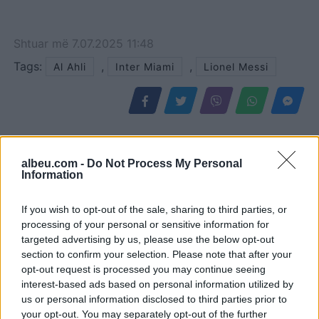
Shtuar
më
7.07.2025 11:48
Tags:
,
,
Al Ahli
Inter Miami
Lionel Messi
albeu.com -
Do Not Process My Personal
Information
If you wish to opt-out of the sale, sharing to third parties, or
processing of your personal or sensitive information for
targeted advertising by us, please use the below opt-out
section to confirm your selection. Please note that after your
opt-out request is processed you may continue seeing
Real Madridi heq dorë nga
PSG rikthehet me ofertë
interest-based ads based on personal information utilized by
përforcimet në mesfushë
më të lartë për yllin e
us or personal information disclosed to third parties prior to
pasi dështoi marrëveshja
Ajaxit
your opt-out. You may separately opt-out of the further