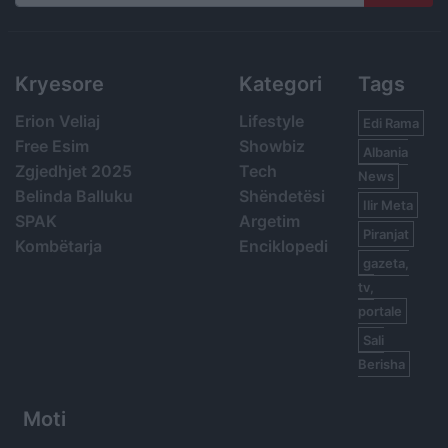
Search
Kryesore
Kategori
Tags
Erion Veliaj
Lifestyle
Edi Rama
Free Esim
Showbiz
Albania
Zgjedhjet 2025
Tech
News
Belinda Balluku
Shëndetësi
Ilir Meta
SPAK
Argetim
Piranjat
Kombëtarja
Enciklopedi
gazeta,
tv,
portale
Sali
Berisha
Moti