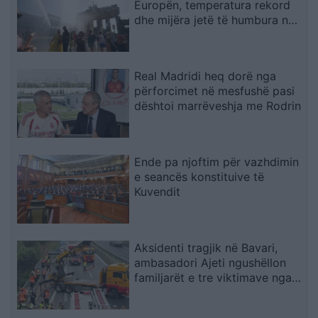
Europën, temperatura rekord
dhe mijëra jetë të humbura nga
nxehtësia
Real Madridi heq dorë nga
përforcimet në mesfushë pasi
dështoi marrëveshja me Rodrin
Ende pa njoftim për vazhdimin
e seancës konstituive të
Kuvendit
Aksidenti tragjik në Bavari,
ambasadori Ajeti ngushëllon
familjarët e tre viktimave nga
Kosova