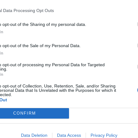
l Data Processing Opt Outs
o opt-out of the Sharing of my personal data.
Forcat izraelite bastisin s
In
Ahli, arrestojnë stafin
o opt-out of the Sale of my Personal Data.
11:46 / 19/12/2023
schedule
In
to opt-out of processing my Personal Data for Targeted
ing.
In
o opt-out of Collection, Use, Retention, Sale, and/or Sharing
ersonal Data that Is Unrelated with the Purposes for which it
lected.
Out
CONFIRM
Data Deletion
Data Access
Privacy Policy