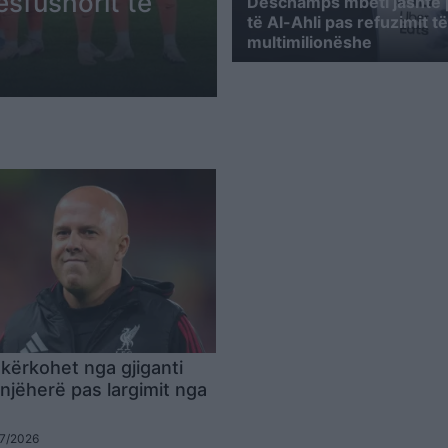
esfushorit të
Deschamps mbeti jashtë p
të Al-Ahli pas refuzimit t
multimilionëshe
 kërkohet nga gjiganti
njëherë pas largimit nga
07/2026