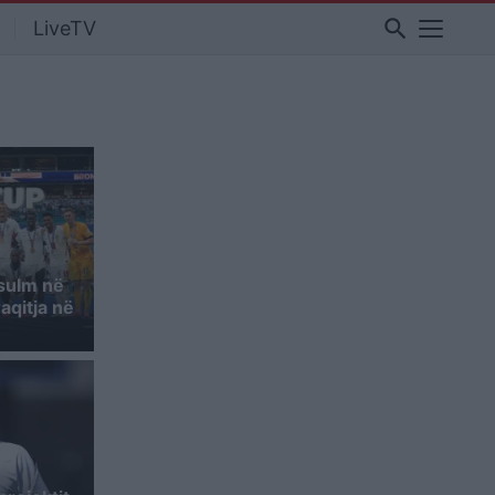
search
LiveTV
sulm në
aqitja në