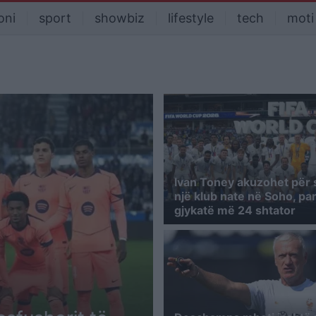
oni
sport
showbiz
lifestyle
tech
moti
Ivan Toney akuzohet për 
një klub nate në Soho, par
gjykatë më 24 shtator