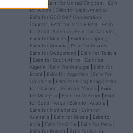
China
|
Esim for United Kingdom
|
Esim
for Africa
|
Esim for Latin America
|
Esim for GCC Gulf Cooperation
Council
|
Esim for Middle East
|
Esim
for South America
|
Esim for Canada
|
Esim for Mexico
|
Esim for Japan
|
Esim for Albania
|
Esim for Kosovo
|
Esim for Switzerland
|
Esim for Tunisia
|
Esim for South Africa
|
Esim for
Algeria
|
Esim for Portugal
|
Esim for
Brazil
|
Esim for Argentina
|
Esim for
Colombia
|
Esim for Hong Kong
|
Esim
for Thailand
|
Esim for Macau
|
Esim
for Malaysia
|
Esim for Vietnam
|
Esim
for South Korea
|
Esim for Austria
|
Esim for Netherlands
|
Esim for
Australia
|
Esim for Russia
|
Esim for
India
|
Esim for Chile
|
Esim for Peru
|
Esim for Poland
|
Esim for North