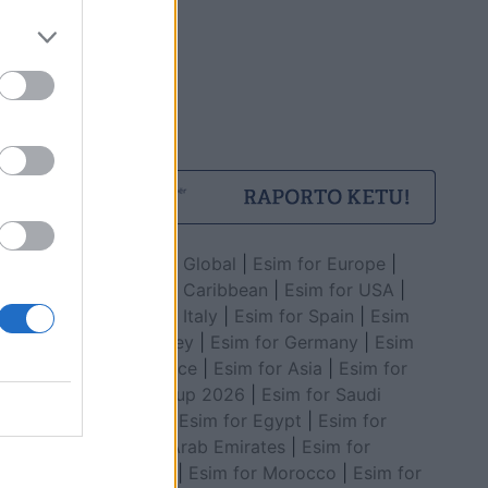
pitalin Al-
Esim for Global
|
Esim for Europe
|
Esim for Caribbean
|
Esim for USA
|
Esim for Italy
|
Esim for Spain
|
Esim
for Turkey
|
Esim for Germany
|
Esim
for Greece
|
Esim for Asia
|
Esim for
World Cup 2026
|
Esim for Saudi
Arabia
|
Esim for Egypt
|
Esim for
United Arab Emirates
|
Esim for
Balkans
|
Esim for Morocco
|
Esim for