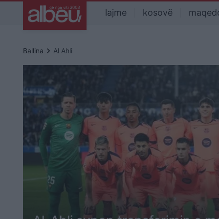
lajme
kosovë
maqed
keyboard_arrow_right
Ballina
Al Ahli