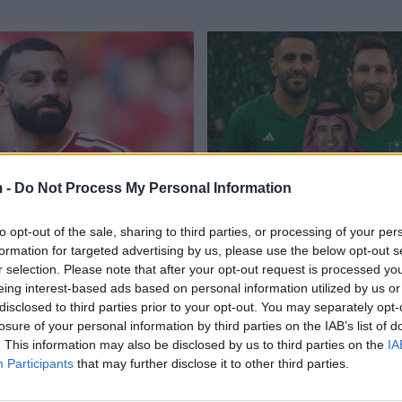
 -
Do Not Process My Personal Information
s lëvizjen e parë për të
Al-Ahli synon transferimi
ësinë e transferimit të
Messit – kontrata me Int
to opt-out of the sale, sharing to third parties, or processing of your per
 Salah
skadon, arabët po bëjnë 
formation for targeted advertising by us, please use the below opt-out s
pamundurën
r selection. Please note that after your opt-out request is processed y
07/2026
11:48 / 07/07/2025
schedule
eing interest-based ads based on personal information utilized by us or
disclosed to third parties prior to your opt-out. You may separately opt-
losure of your personal information by third parties on the IAB’s list of
. This information may also be disclosed by us to third parties on the
IA
Participants
that may further disclose it to other third parties.