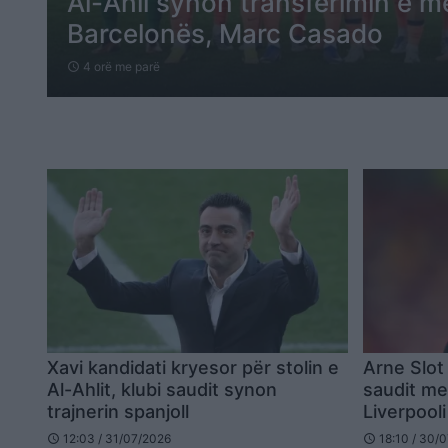
Al-Ahli synon transferimin e m
Barcelonës, Marc Casado
4 orë me parë
schedule
Xavi kandidati kryesor për stolin e
Arne Slot
Al-Ahlit, klubi saudit synon
saudit me
trajnerin spanjoll
Liverpooli
12:03 / 31/07/2026
18:10 / 30/
schedule
schedule