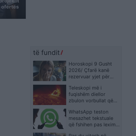
rojektit
ë ofertës
të fundit
Horoskopi 9 Gusht
2026/ Çfarë kanë
rezervuar yjet për
secilën shenjë?
Teleskopi më i
fuqishëm diellor
zbulon vorbullat që
ndikojnë në motin
WhatsApp teston
hapësinor të Tokës
mesazhet tekstuale
që fshihen pas leximit
të parë
Pas dy vitesh në