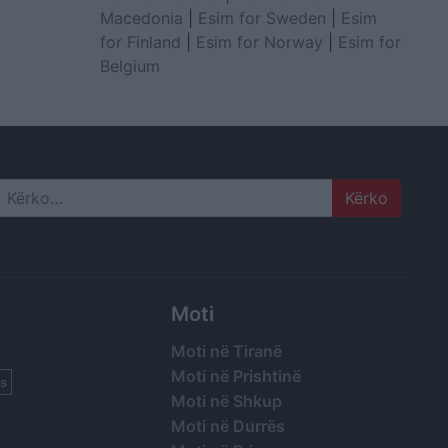
Macedonia
|
Esim for Sweden
|
Esim
for Finland
|
Esim for Norway
|
Esim for
Belgium
Search
Moti
Moti në Tiranë
Moti në Prishtinë
s
Moti në Shkup
Moti në Durrës