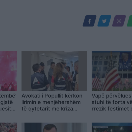
 këmbë’
Avokati i Popullit kërkon
Vapë përvëlues
 gjatë
lirimin e menjëhershëm
stuhi të forta 
uesit
të qytetarit me kriza
rrezik festimet
 në
shëndetësore, qelia i
vjetorit të Pava
t
rrezikon jetën
SHBA-së