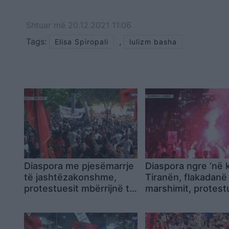
Shtuar
më
20.12.2021 11:06
Tags:
,
Elisa Spiropali
lulizm basha
Diaspora me pjesëmarrje
Diaspora ngre ‘në
të jashtëzakonshme,
Tiranën, flakadanë
protestuesit mbërrijnë te
marshimit, protest
komisariati 3: Lironi
krijojnë atmosferë
çunat! Arrestoni Ramën
rrugët e kryeqyteti