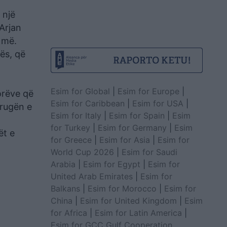
 një
 Arjan
ë më.
ës, që
Esim for Global
|
Esim for Europe
|
orëve që
Esim for Caribbean
|
Esim for USA
|
rrugën e
Esim for Italy
|
Esim for Spain
|
Esim
for Turkey
|
Esim for Germany
|
Esim
ët e
for Greece
|
Esim for Asia
|
Esim for
World Cup 2026
|
Esim for Saudi
Arabia
|
Esim for Egypt
|
Esim for
United Arab Emirates
|
Esim for
Balkans
|
Esim for Morocco
|
Esim for
China
|
Esim for United Kingdom
|
Esim
for Africa
|
Esim for Latin America
|
Esim for GCC Gulf Cooperation