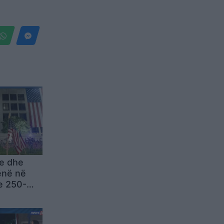
e dhe
vënë në
 e 250-
rësisë së