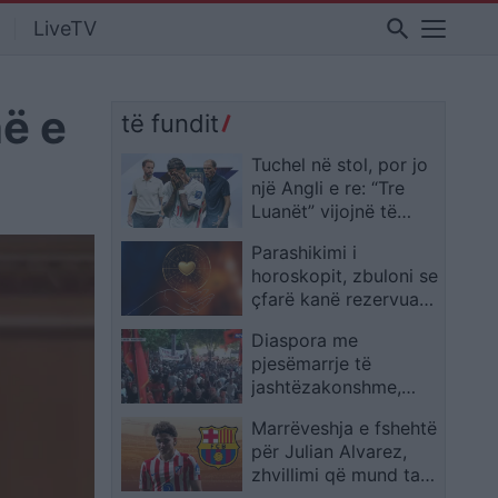
search
LiveTV
ë e
të fundit
Tuchel në stol, por jo
një Angli e re: “Tre
Luanët” vijojnë të
ngjajnë me ekipin e
Parashikimi i
Southgate
horoskopit, zbuloni se
çfarë kanë rezervuar
yjet për ju sot
Diaspora me
pjesëmarrje të
jashtëzakonshme,
protestuesit mbërrijnë
Marrëveshja e fshehtë
te komisariati 3: Lironi
për Julian Alvarez,
çunat! Arrestoni
zhvillimi që mund ta
Ramën
afrojë me Barcelonën