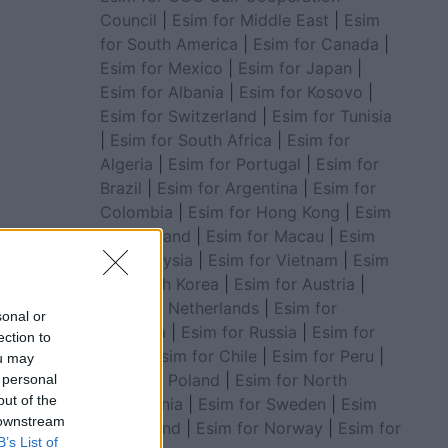
Council
|
Esim for Middle East
|
Esim
for South America
|
Esim for Canada
|
Esim for Mexico
|
Esim for Japan
|
Esim for Albania
|
Esim for Kosovo
|
Esim for Switzerland
|
Esim for Tunisia
|
Esim for South Africa
|
Esim for
Algeria
|
Esim for Portugal
|
Esim for
Brazil
|
Esim for Argentina
|
Esim for
Colombia
|
Esim for Hong Kong
|
Esim
for Thailand
|
Esim for Macau
|
Esim
for Malaysia
|
Esim for Vietnam
|
Esim
for South Korea
|
Esim for Austria
|
Esim for Netherlands
|
Esim for
sonal or
Australia
|
Esim for Russia
|
Esim for
ection to
India
|
Esim for Chile
|
Esim for Peru
|
ou may
Esim for Poland
|
Esim for North
 personal
out of the
Macedonia
|
Esim for Sweden
|
Esim
 downstream
for Finland
|
Esim for Norway
|
Esim for
B’s List of