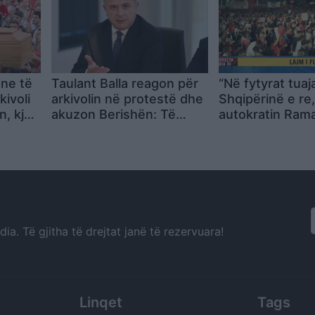
ne të
Taulant Balla reagon për
“Në fytyrat tuaj
kivoli
arkivolin në protestë dhe
Shqipërinë e re,
, kjo
akuzon Berishën: Të
autokratin Rama
jes
njëjtin veprim e ka bërë
Aktivistja: Jemi
28 vite më parë
nënat tona të 
përcjellin më me
nuk ikim më, ikn
a. Të gjitha të drejtat janë të rezervuara!
Linqet
Tags