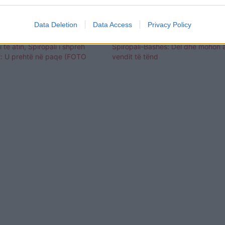
Data Deletion
Data Access
Privacy Policy
të atin, Spiropali i shpreh
Spiropali-Bashës: Del dhe mohon ar
t: U prehtë në paqe (FOTO
vendit të tënd