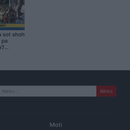
a sot shoh
 pa
”/
 këtu që
mos na
 lot. Ne
i ju
Search
Moti