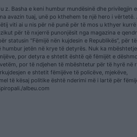
 Ju z. Basha e keni humbur mundësinë dhe privilegjin e
na avazin tuaj, unë po kthehem te një hero i vërtetë.
këtij viti ai u nis për në punë për të mos u kthyer kurr
ezikut për të nxjerrë punonjësit nga magazina e qendr
ër statusin “Fëmijë nën kujdesin e Republikës”, për të
ë humbur jetën në krye të detyrës. Nuk ka mbështetje
mijëve, por detyra e shtetit është që fëmijët e dëshm
 vetëm, por të ndjehen të mbështetur për të hyrë në 
ërkujdesjen e shtetit fëmijëve të policëve, mjekëve,
 të kësaj politike është nderimi më i lartë për fëmij
Spiropali./albeu.com