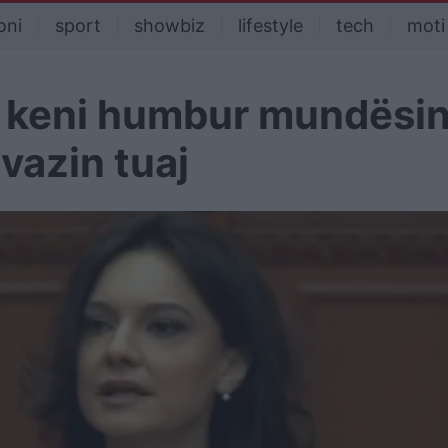
oni
sport
showbiz
lifestyle
tech
moti
 E keni humbur mundësin
avazin tuaj