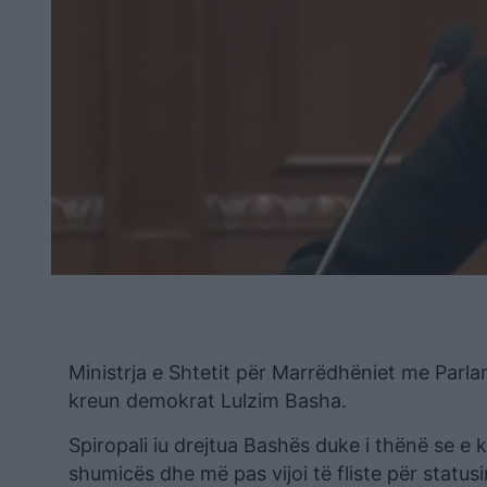
Ministrja e Shtetit për Marrëdhëniet me Parlam
kreun demokrat Lulzim Basha.
Spiropali iu drejtua Bashës duke i thënë se e
shumicës dhe më pas vijoi të fliste për status