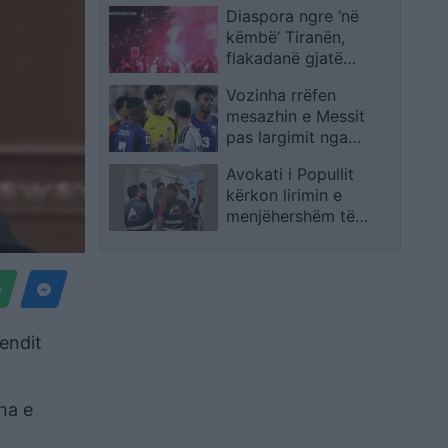
Diaspora ngre ‘në
këmbë’ Tiranën,
flakadanë gjatë
marshimit,
Vozinha rrëfen
protestuesit krijojnë
mesazhin e Messit
atmosferë në rrugët e
pas largimit nga
kryeqytetit
Botërori: Janë fjalë që
Avokati i Popullit
s’do t’i harroj kurrë
kërkon lirimin e
menjëhershëm të
qytetarit me kriza
shëndetësore, qelia i
rrezikon jetën
vendit
na e