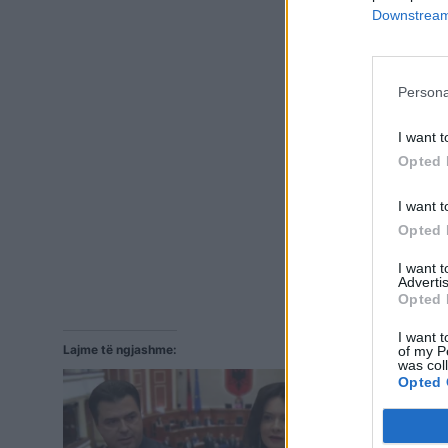
Downstream 
Persona
I want t
Opted 
I want t
Opted 
I want 
Advertis
Opted 
I want t
Lajme të ngjashme:
of my P
was col
Opted 