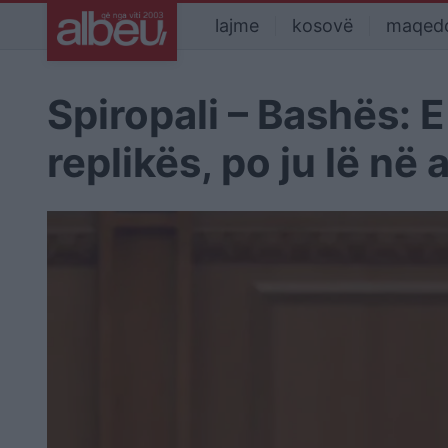
lajme
kosovë
maqed
Spiropali – Bashës:
replikës, po ju lë në 