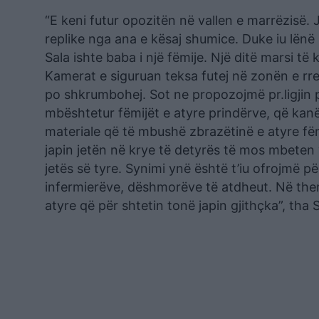
“E keni futur opozitën në vallen e marrëzisë.
replike nga ana e kësaj shumice. Duke iu lënë 
Sala ishte baba i një fëmije. Një ditë marsi të 
Kamerat e siguruan teksa futej në zonën e rr
po shkrumbohej. Sot ne propozojmë pr.ligjin p
mbështetur fëmijët e atyre prindërve, që kan
materiale që të mbushë zbrazëtinë e atyre fë
japin jetën në krye të detyrës të mos mbeten
jetës së tyre. Synimi ynë është t’iu ofrojmë p
infermierëve, dëshmorëve të atdheut. Në themel
atyre që për shtetin tonë japin gjithçka”, tha 