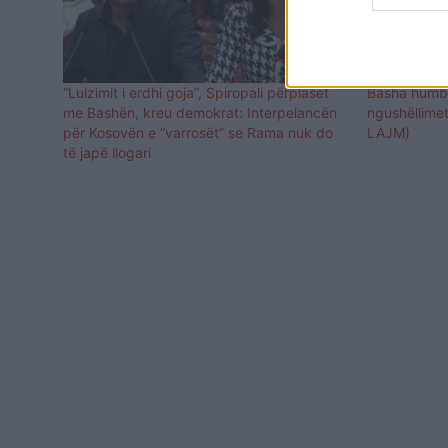
“Lulzimit i erdhi goja”, Spiropali përplaset
Basha humbi 
me Bashën, kreu demokrat: Interpelancën
ngushëllime
për Kosovën e “varrosët” se Rama nuk do
LAJM)
të japë llogari