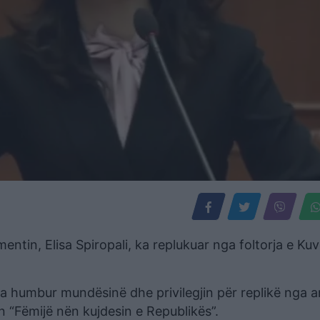
entin, Elisa Spiropali, ka replukuar nga foltorja e Ku
 ka humbur mundësinë dhe privilegjin për replikë nga a
in “Fëmijë nën kujdesin e Republikës”.