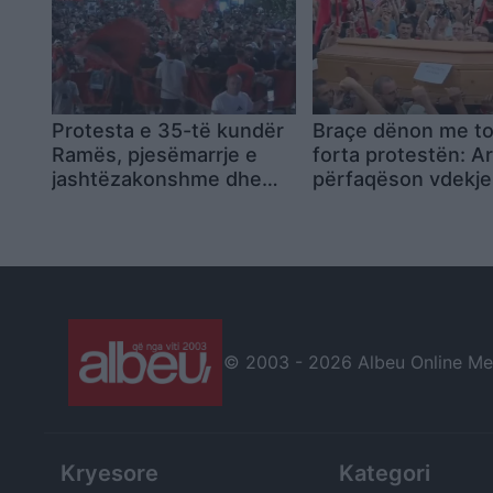
Protesta e 35-të kundër
Braçe dënon me to
Ramës, pjesëmarrje e
forta protestën: Ar
jashtëzakonshme dhe
përfaqëson vdekjen
thirrje për lirimin e
është përtej urrejt
protestuesve
© 2003 -
2026 Albeu Online Medi
Kryesore
Kategori