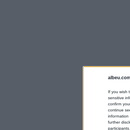
albeu.com
If you wish 
sensitive in
confirm you
continue se
information 
further disc
participants