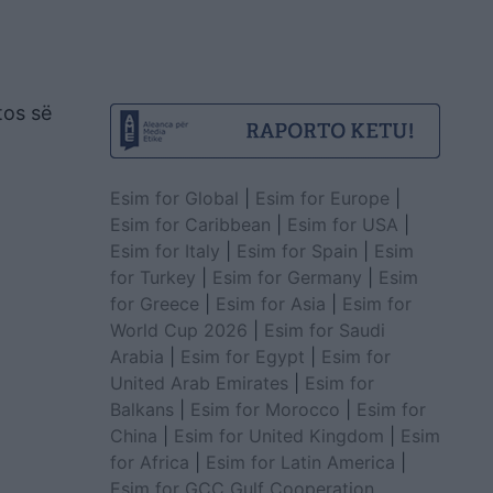
tos së
Esim for Global
|
Esim for Europe
|
Esim for Caribbean
|
Esim for USA
|
Esim for Italy
|
Esim for Spain
|
Esim
for Turkey
|
Esim for Germany
|
Esim
for Greece
|
Esim for Asia
|
Esim for
World Cup 2026
|
Esim for Saudi
Arabia
|
Esim for Egypt
|
Esim for
United Arab Emirates
|
Esim for
Balkans
|
Esim for Morocco
|
Esim for
China
|
Esim for United Kingdom
|
Esim
for Africa
|
Esim for Latin America
|
Esim for GCC Gulf Cooperation