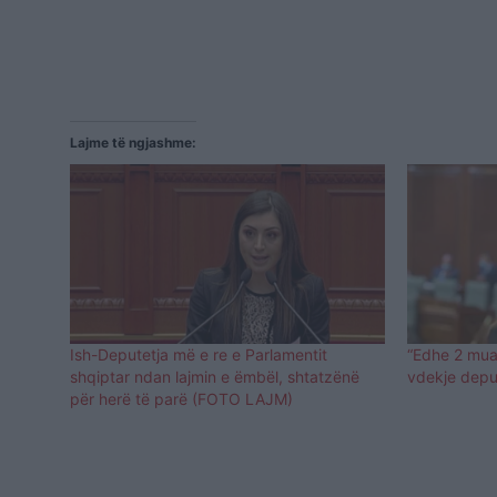
Lajme të ngjashme:
Ish-Deputetja më e re e Parlamentit
“Edhe 2 mua
shqiptar ndan lajmin e ëmbël, shtatzënë
vdekje deput
për herë të parë (FOTO LAJM)