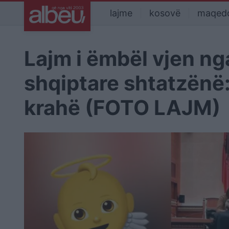
lajme
kosovë
maqed
Lajm i ëmbël vjen ng
shqiptare shtatzënë:
krahë (FOTO LAJM)