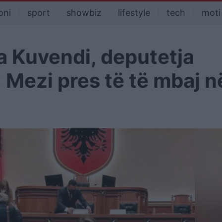
oni
sport
showbiz
lifestyle
tech
moti
a Kuvendi, deputetja
 Mezi pres të të mbaj n