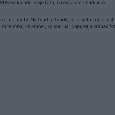
 PDK-së ka ndarë një foto, ku ekspozon barkun e
 sime për ty. Në fund të fundit, ti je i vetmi që e njeh
 të të mbaj në krahë”, ka shkruar deputetja krahas fo