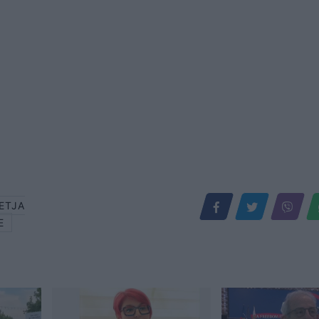
ETJA
E