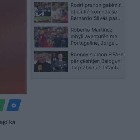
Rodri pranon gabimin
e ish-Bllokut
dhe i kërkon ndjesë
Bernardo Silvës pas
incidentit në fundin e
Roberto Martínez
sfidës me Portugalinë
mbyll aventurën me
Portugalinë, Jorge
Jesus drejt stolit
Rooney sulmon FIFA-n
luzitan
për çështjen Balogun:
Turp absolut, Infantino
duhet të ndihet i
turpëruar
ajo ka