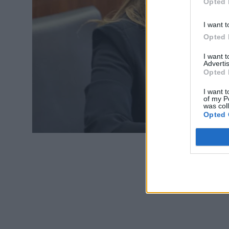
Opted 
I want t
Opted 
I want 
Advertis
Opted 
I want t
of my P
was col
Opted 