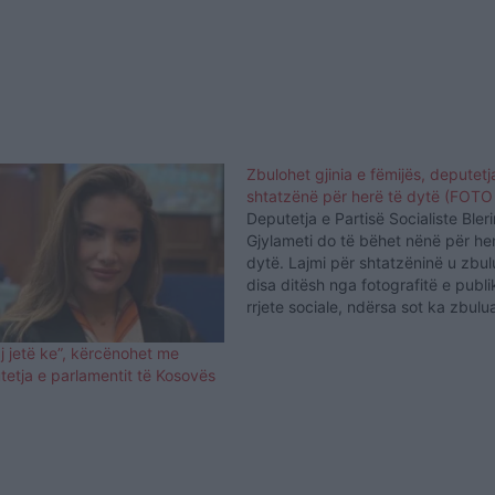
Zbulohet gjinia e fëmijës, deputetj
shtatzënë për herë të dytë (FOT
Deputetja e Partisë Socialiste Bler
Gjylameti do të bëhet nënë për he
dytë. Lajmi për shtatzëninë u zbu
disa ditësh nga fotografitë e publ
rrjete sociale, ndërsa sot ka zbulua
e bebit. Gjylameti është në muajt e
të shtatzënisë dhe është në pritje
j jetë ke”, kërcënohet me
etja e parlamentit të Kosovës