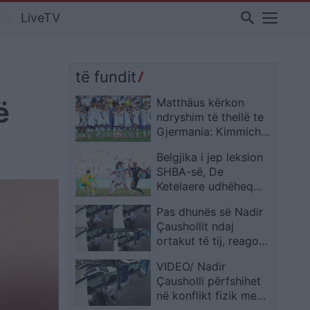
search
LiveTV
të fundit
ë
Matthäus kërkon
ndryshim të thellë te
Gjermania: Kimmich
duhet të mbetet pika
Belgjika i jep leksion
e referimit
SHBA-së, De
Ketelaere udhëheq
“Djajtë e Kuq” drejt
Pas dhunës së Nadir
çerekfinales
Çaushollit ndaj
ortakut të tij, reagon
pronari i “Sky Tower”,
VIDEO/ Nadir
Vladimir Kosta: Në
Çausholli përfshihet
këto rrethana, ndodh
në konflikt fizik me
vetëgjyqësia….
Mirton Likën në zonën