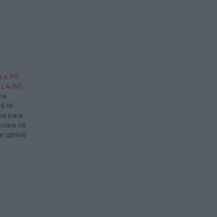
a e PS
O LAJM)
ina
rë të
lua para
ikuara në
r gjininë
 fundit
 të një…