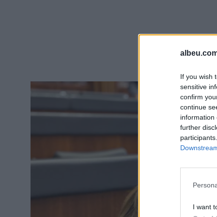
albeu.com
If you wish 
sensitive in
confirm you
continue se
information 
further disc
participants
Downstream 
Persona
I want t