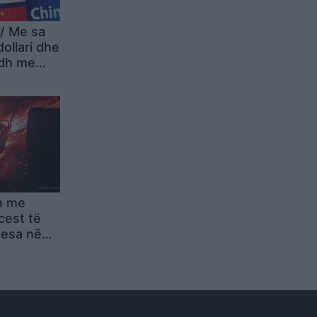
/ Me sa
dollari dhe
odh me
ra
n me
cest të
nesa në