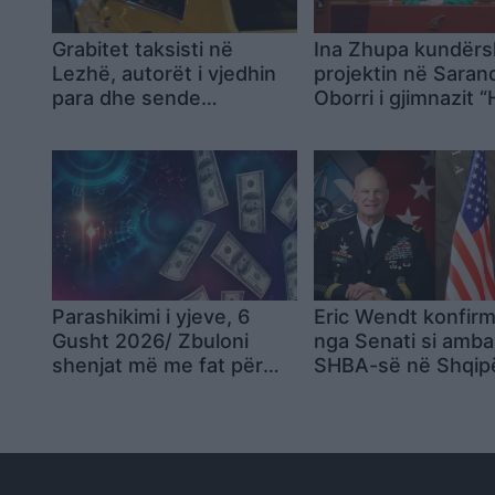
Grabitet taksisti në
Ina Zhupa kundërs
Lezhë, autorët i vjedhin
projektin në Saran
para dhe sende
Oborri i gjimnazit 
personale
Tahsini” të mos
shndërrohet në pa
publik
Parashikimi i yjeve, 6
Eric Wendt konfir
Gusht 2026/ Zbuloni
nga Senati si amba
shenjat më me fat për
SHBA-së në Shqipë
ditën e sotme
emërimi pret firmë
Trump