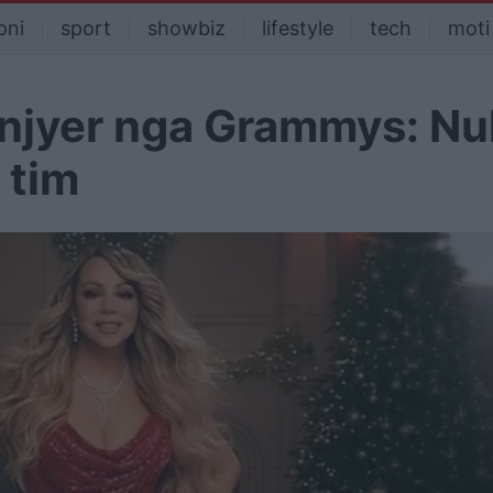
oni
sport
showbiz
lifestyle
tech
moti
njyer nga Grammys: Nu
 tim