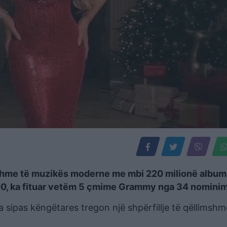
sshme të muzikës moderne me mbi 220 milionë album
 100, ka fituar vetëm 5 çmime Grammy nga 34 nomini
ka sipas këngëtares tregon një shpërfillje të qëllimsh