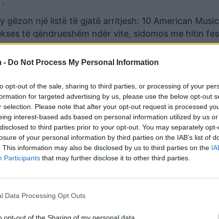
”.
gëzon një listë të gjatë arritjesh: 10 American Music
ses të qëndrueshëm ndër vite, sidomos me hitin festi
 -
Do Not Process My Personal Information
nyrën si institucionet matin arritjet artistike.
to opt-out of the sale, sharing to third parties, or processing of your per
formation for targeted advertising by us, please use the below opt-out s
r selection. Please note that after your opt-out request is processed y
eing interest-based ads based on personal information utilized by us or
disclosed to third parties prior to your opt-out. You may separately opt-
losure of your personal information by third parties on the IAB’s list of
. This information may also be disclosed by us to third parties on the
IA
Participants
that may further disclose it to other third parties.
l Data Processing Opt Outs
ka lënë gjurmë, trashëgimia e Mariah Carey-t mbete
o opt-out of the Sharing of my personal data.