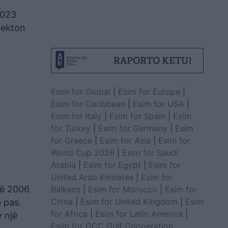
2023
lekton
Esim for Global
|
Esim for Europe
|
Esim for Caribbean
|
Esim for USA
|
Esim for Italy
|
Esim for Spain
|
Esim
for Turkey
|
Esim for Germany
|
Esim
for Greece
|
Esim for Asia
|
Esim for
World Cup 2026
|
Esim for Saudi
Arabia
|
Esim for Egypt
|
Esim for
United Arab Emirates
|
Esim for
në 2006
Balkans
|
Esim for Morocco
|
Esim for
China
|
Esim for United Kingdom
|
Esim
 pas.
for Africa
|
Esim for Latin America
|
 një
Esim for GCC Gulf Cooperation