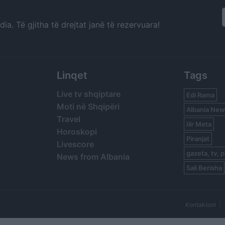
a. Të gjitha të drejtat janë të rezervuara!
Linqet
Tags
Live tv shqiptare
Edi Rama
Moti në Shqipëri
Albania New
Travel
Ilir Meta
Horoskopi
Piranjat
Livescore
gazeta, tv, p
News from Albania
Sali Berisha
Kontaktoni