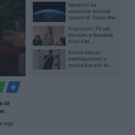
Njerëzimi ka
konstituive
shpenzuar burimet
vjetore të Tokës dhe
po jeton në “borxh”
Propozimi i PS për
ekologjik
shkrirjen e Bashkisë
Klos/ Flet
kryebashkiakja
Policia kërkon
socialiste Valbona
bashkëpunimin e
Kola: Jam shërbëtore
qytetarëve për të
e popullit, karrigia
identifikuar të
është e përkohshme,
dyshuarin për “Vjedhje
nëse qytetarët janë
të rëndë
kundër, unë jam me ta
(VIDEO)
e të
me.
me nga