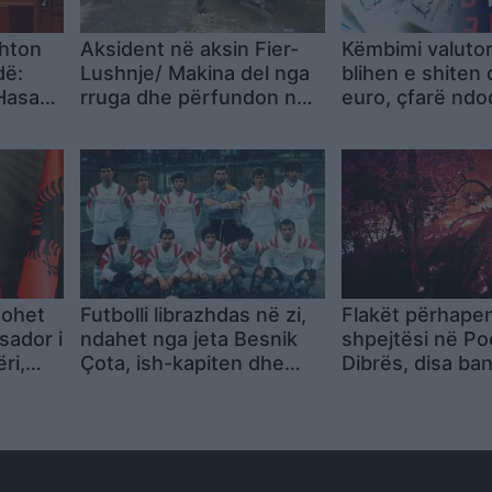
hton
Aksident në aksin Fier-
Këmbimi valutor
dë:
Lushnje/ Makina del nga
blihen e shiten 
“Hasan
rruga dhe përfundon në
euro, çfarë nd
nënkalim, plagoset
monedhat e tje
rking
drejtuesi
mohet
Futbolli librazhdas në zi,
Flakët përhape
sador i
ndahet nga jeta Besnik
shpejtësi në Po
ri,
Çota, ish-kapiten dhe
Dibrës, disa ba
n e
ish-trajner i Sopotit
rrezik