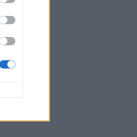
Belgium
otrën e