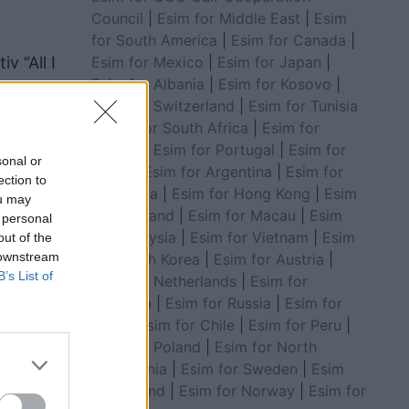
Council
|
Esim for Middle East
|
Esim
for South America
|
Esim for Canada
|
Esim for Mexico
|
Esim for Japan
|
v “All I
Esim for Albania
|
Esim for Kosovo
|
Esim for Switzerland
|
Esim for Tunisia
|
Esim for South Africa
|
Esim for
Algeria
|
Esim for Portugal
|
Esim for
sonal or
Brazil
|
Esim for Argentina
|
Esim for
ection to
Colombia
|
Esim for Hong Kong
|
Esim
ou may
for Thailand
|
Esim for Macau
|
Esim
 personal
for Malaysia
|
Esim for Vietnam
|
Esim
out of the
 downstream
for South Korea
|
Esim for Austria
|
B’s List of
Esim for Netherlands
|
Esim for
Australia
|
Esim for Russia
|
Esim for
India
|
Esim for Chile
|
Esim for Peru
|
Esim for Poland
|
Esim for North
Macedonia
|
Esim for Sweden
|
Esim
t e
for Finland
|
Esim for Norway
|
Esim for