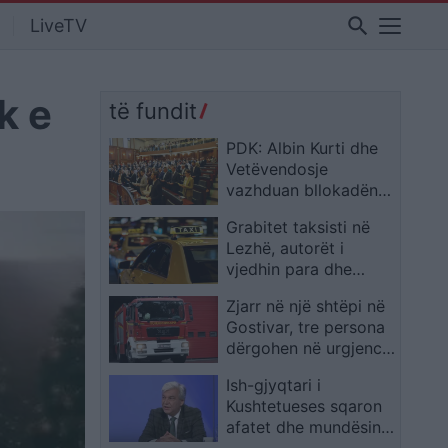
search
LiveTV
k e
të fundit
PDK: Albin Kurti dhe
Vetëvendosje
vazhduan bllokadën e
konstituimit të
Grabitet taksisti në
Kuvendit
Lezhë, autorët i
vjedhin para dhe
sende personale
Zjarr në një shtëpi në
Gostivar, tre persona
dërgohen në urgjencë,
përfshirë dy policë
Ish-gjyqtari i
Kushtetueses sqaron
afatet dhe mundësinë
e shtyrjes së seancës