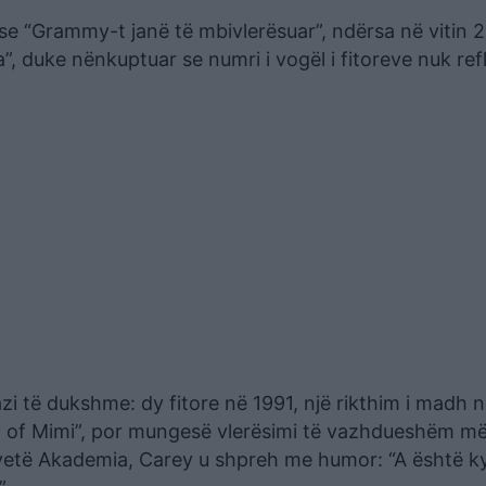
 se “Grammy-t janë të mbivlerësuar”, ndërsa në vitin 
, duke nënkuptuar se numri i vogël i fitoreve nuk ref
zi të dukshme: dy fitore në 1991, një rikthim i madh 
 of Mimi”, por mungesë vlerësimi të vazhdueshëm më
vetë Akademia, Carey u shpreh me humor: “A është ky