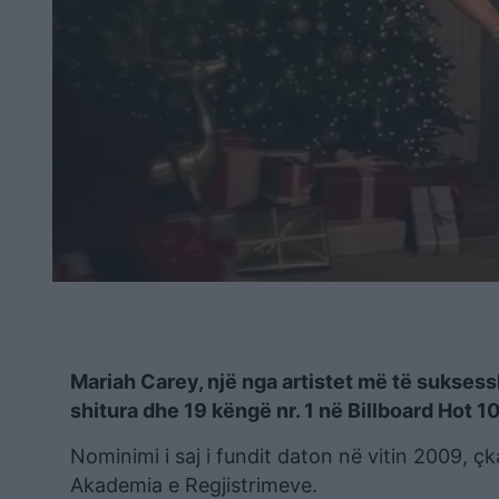
Mariah Carey, një nga artistet më të sukse
shitura dhe 19 këngë nr. 1 në Billboard Hot
Nominimi i saj i fundit daton në vitin 2009, ç
Akademia e Regjistrimeve.