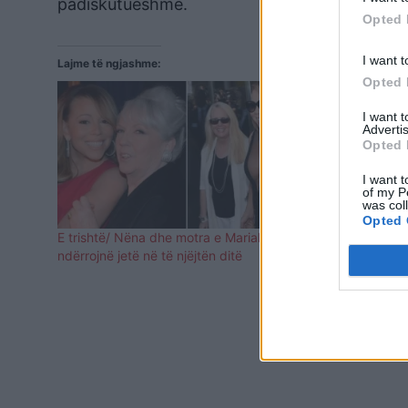
padiskutueshme.
Opted 
I want t
Lajme të ngjashme:
Opted 
I want 
Advertis
Opted 
I want t
of my P
was col
Opted 
E trishtë/ Nëna dhe motra e Mariah Carey
Mariah Care
ndërrojnë jetë në të njëjtën ditë
Krishtlindjev
hitit të saj 
You”