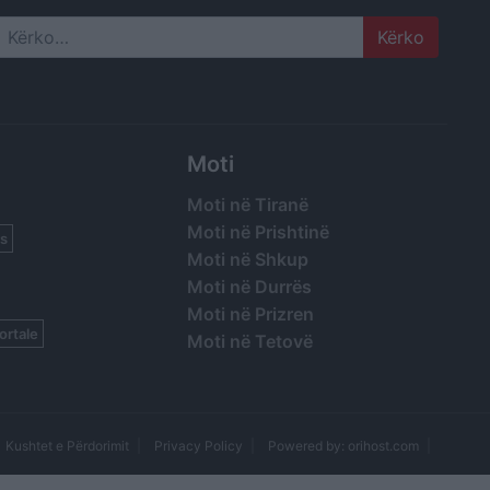
Search
Moti
Moti në Tiranë
Moti në Prishtinë
s
Moti në Shkup
Moti në Durrës
Moti në Prizren
ortale
Moti në Tetovë
Kushtet e Përdorimit
Privacy Policy
Powered by: orihost.com