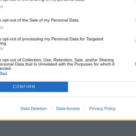
In
o opt-out of the Sale of my Personal Data.
In
to opt-out of processing my Personal Data for Targeted
ing.
In
o opt-out of Collection, Use, Retention, Sale, and/or Sharing
ersonal Data that Is Unrelated with the Purposes for which it
lected.
Out
y shpall turneun emocionues të
Pse Mariah Carey nuk kontaktoi m
e, për të festuar 30 vjetorin e
saj kur e dinte se po vdiste?
CONFIRM
masiv “All I Want For Christmas Is
Data Deletion
Data Access
Privacy Policy