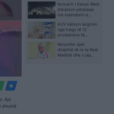
Koncerti i Kanye West
shkolla, i mituri
shkakton përplasje
shpëton mrekullisht
me kalendarin e
Champions League në
AUV kërkon largimin
Kazakistan
nga tregu të 12
produkteve të
Qumështores VITA
Mourinho sjell
disiplinë të re te Real
Madridi dhe u jep
fund “zakoneve të
këqija
e. Ajo
më shumë