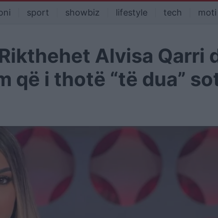
oni
sport
showbiz
lifestyle
tech
moti
Rikthehet Alvisa Qarri 
 që i thotë “të dua” so