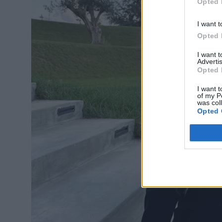
Opted 
I want t
Opted 
I want 
Advertis
Opted 
I want t
of my P
was col
Opted 