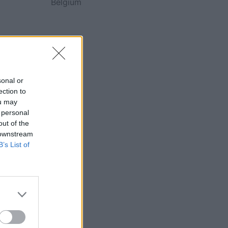
Belgium
sonal or
ection to
ou may
 personal
out of the
 downstream
B’s List of