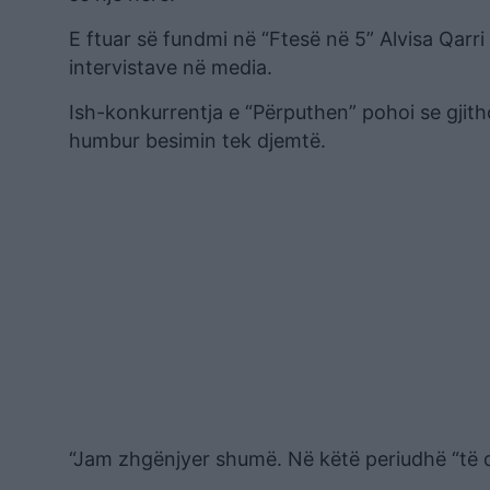
E ftuar së fundmi në “Ftesë në 5” Alvisa Qar
intervistave në media.
Ish-konkurrentja e “Përputhen” pohoi se gjith
humbur besimin tek djemtë.
“Jam zhgënjyer shumë. Në këtë periudhë “të d