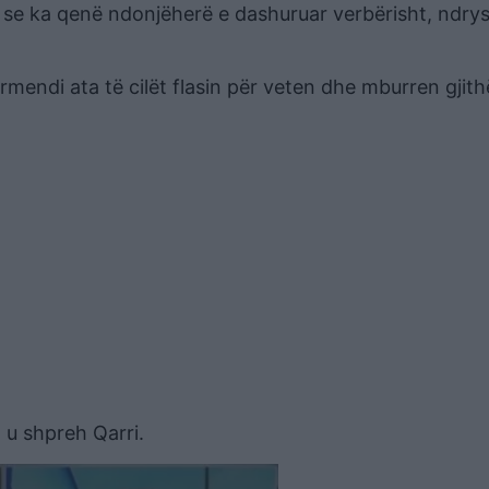
 se ka qenë ndonjëherë e dashuruar verbërisht, ndry
ërmendi ata të cilët flasin për veten dhe mburren gjith
, u shpreh Qarri.