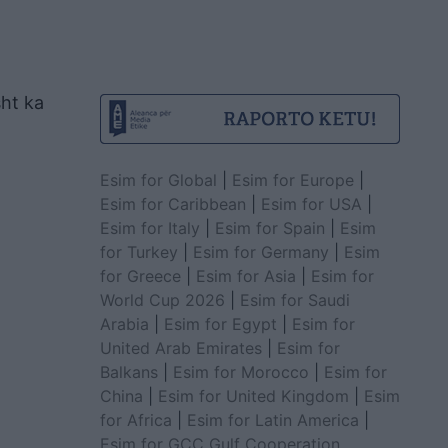
sht ka
Esim for Global
|
Esim for Europe
|
Esim for Caribbean
|
Esim for USA
|
Esim for Italy
|
Esim for Spain
|
Esim
for Turkey
|
Esim for Germany
|
Esim
for Greece
|
Esim for Asia
|
Esim for
World Cup 2026
|
Esim for Saudi
Arabia
|
Esim for Egypt
|
Esim for
United Arab Emirates
|
Esim for
Balkans
|
Esim for Morocco
|
Esim for
China
|
Esim for United Kingdom
|
Esim
for Africa
|
Esim for Latin America
|
Esim for GCC Gulf Cooperation