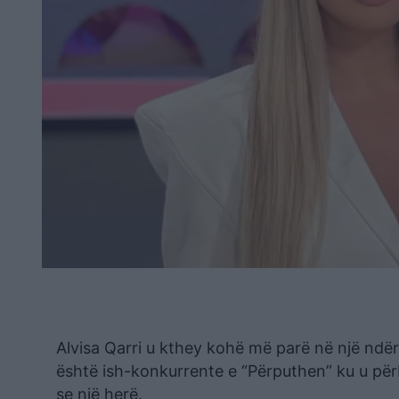
Alvisa Qarri u kthey kohë më parë në një ndër
është ish-konkurrente e “Përputhen” ku u për
se një herë.