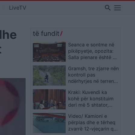
search
LiveTV
dhe
të fundit
t
Seanca e sontme në
pikëpyetje, opozita:
Salla plenare është e
mbyllur
Gramsh, tre zjarre nën
kontroll pas
ndërhyrjes në terrene
të vështira
Kraki: Kuvendi ka
kohë për konstituim
deri më 5 shtator,
afati nisi më 6 gusht
Video/ Kamioni e
përplas dhe e tërheq
zvarrë 12-vjeçarin që
po kthehej nga