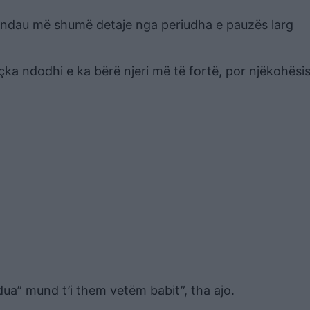
ri ndau më shumë detaje nga periudha e pauzës larg
çka ndodhi e ka bërë njeri më të fortë, por njëkohësi
ua” mund t’i them vetëm babit”, tha ajo.