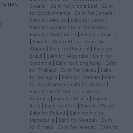
she nuk
Council
|
Esim for Middle East
|
Esim
for South America
|
Esim for Canada
|
Esim for Mexico
|
Esim for Japan
|
ë
Esim for Albania
|
Esim for Kosovo
|
Esim for Switzerland
|
Esim for Tunisia
|
Esim for South Africa
|
Esim for
Algeria
|
Esim for Portugal
|
Esim for
Brazil
|
Esim for Argentina
|
Esim for
Colombia
|
Esim for Hong Kong
|
Esim
for Thailand
|
Esim for Macau
|
Esim
for Malaysia
|
Esim for Vietnam
|
Esim
for South Korea
|
Esim for Austria
|
Esim for Netherlands
|
Esim for
Australia
|
Esim for Russia
|
Esim for
India
|
Esim for Chile
|
Esim for Peru
|
Esim for Poland
|
Esim for North
Macedonia
|
Esim for Sweden
|
Esim
for Finland
|
Esim for Norway
|
Esim for