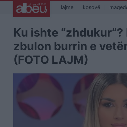
lajme
kosovë
maqed
Ku ishte “zhdukur”? 
zbulon burrin e vetëm
(FOTO LAJM)