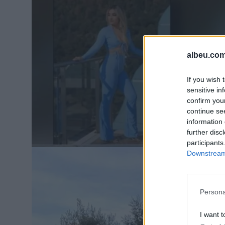
albeu.com
If you wish 
sensitive in
confirm you
continue se
information 
further disc
participants
Downstream 
Persona
I want t