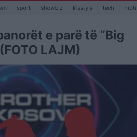
oni
sport
showbiz
lifestyle
tech
moti
anorët e parë të “Big
” (FOTO LAJM)