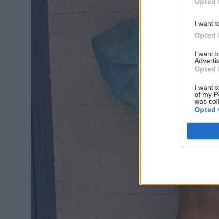
Opted 
I want t
Opted 
I want 
Advertis
Opted 
I want t
of my P
was col
Opted 