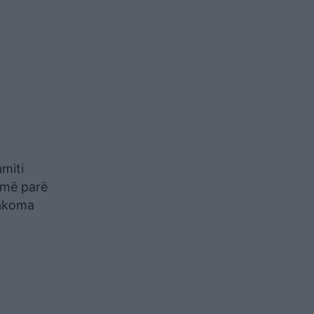
miti
 më parë
 akoma