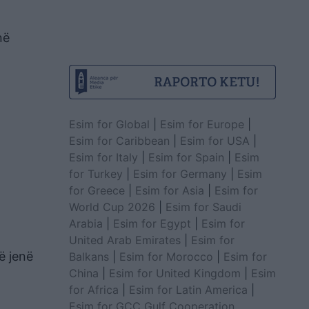
në
Esim for Global
|
Esim for Europe
|
Esim for Caribbean
|
Esim for USA
|
Esim for Italy
|
Esim for Spain
|
Esim
for Turkey
|
Esim for Germany
|
Esim
for Greece
|
Esim for Asia
|
Esim for
World Cup 2026
|
Esim for Saudi
Arabia
|
Esim for Egypt
|
Esim for
United Arab Emirates
|
Esim for
ë jenë
Balkans
|
Esim for Morocco
|
Esim for
China
|
Esim for United Kingdom
|
Esim
for Africa
|
Esim for Latin America
|
Esim for GCC Gulf Cooperation