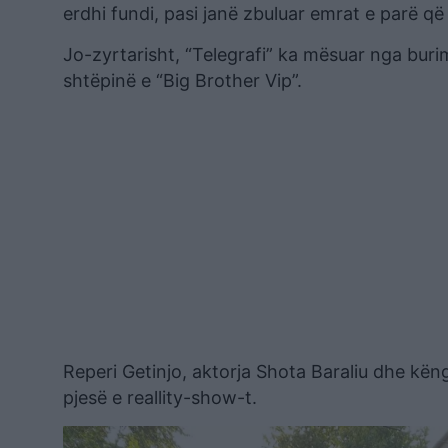
erdhi fundi, pasi janë zbuluar emrat e parë që
Jo-zyrtarisht, “Telegrafi” ka mësuar nga buri
shtëpinë e “Big Brother Vip”.
Reperi Getinjo, aktorja Shota Baraliu dhe kën
pjesë e reallity-show-t.