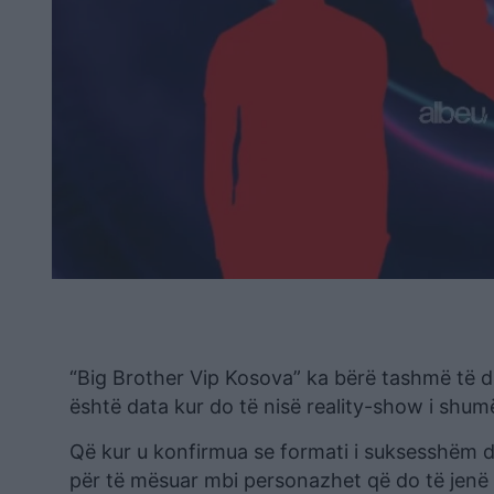
“Big Brother Vip Kosova” ka bërë tashmë të ditu
është data kur do të nisë reality-show i shumë
Që kur u konfirmua se formati i suksesshëm d
për të mësuar mbi personazhet që do të jenë pje