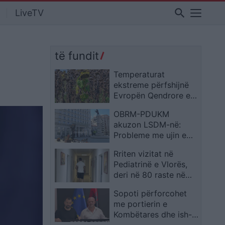
search
LiveTV
të fundit
Temperaturat
ekstreme përfshijnë
Evropën Qendrore e
Lindore, Sllovakia
OBRM-PDUKM
arrin 42 gradë dhe
akuzon LSDM-në:
Polonia përballet me
Probleme me ujin e
probleme energjetike
pijshëm edhe gjatë
Rriten vizitat në
mandatit të tyre
Pediatrinë e Vlorës,
deri në 80 raste në
ditë nga virozat dhe
Sopoti përforcohet
alergjitë
me portierin e
Kombëtares dhe ish-
lojtarin e Vllaznisë