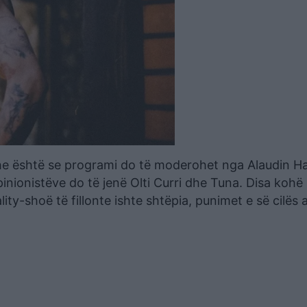
he është se programi do të moderohet nga Alaudin Ha
inionistëve do të jenë Olti Curri dhe Tuna. Disa kohë
ity-shoë të fillonte ishte shtëpia, punimet e së cilës