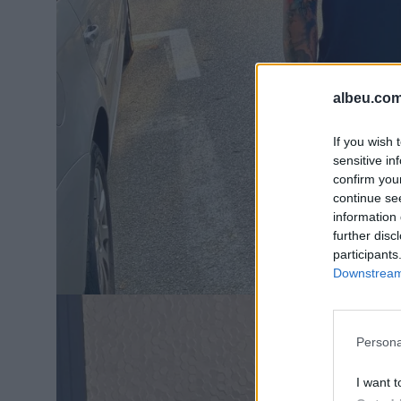
albeu.com
If you wish 
sensitive in
confirm you
continue se
information 
further disc
participants
Downstream 
Persona
I want t