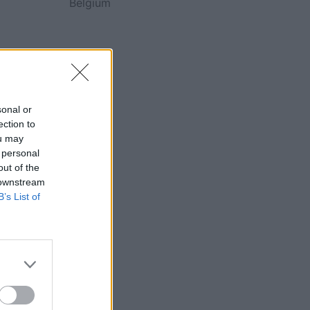
Belgium
sonal or
ection to
ou may
 personal
out of the
 downstream
B’s List of