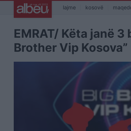
lajme
kosovë
maqed
EMRAT/ Këta janë 3 b
Brother Vip Kosova