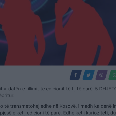
r datën e fillimit të edicionit të tij të parë. 5 DHJET
pritur.
o të transmetohej edhe në Kosovë, i madh ka qenë in
së e këtij edicioni të parë. Edhe këtij kurioziteti, du