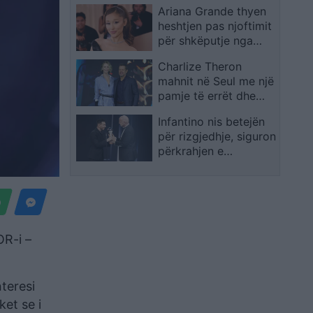
Ariana Grande thyen
heshtjen pas njoftimit
për shkëputje nga
skena: Vendimi ishte i
Charlize Theron
paramenduar, jo i
mahnit në Seul me një
momentit
pamje të errët dhe
provokuese gjatë
Infantino nis betejën
promovimit të filmit
për rizgjedhje, siguron
“The Odyssey
përkrahjen e
Argjentinës, Meksikës
dhe Afrikës
OR-i –
teresi
ket se i