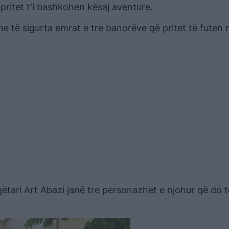
 pritet t’i bashkohen kësaj aventure.
me të sigurta emrat e tre banorëve që pritet të futen 
gëtari Art Abazi janë tre personazhet e njohur që do t