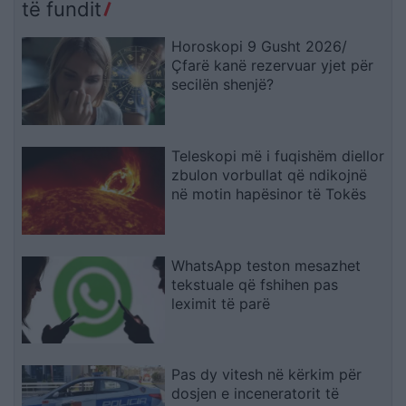
të fundit
Horoskopi 9 Gusht 2026/
Çfarë kanë rezervuar yjet për
secilën shenjë?
Teleskopi më i fuqishëm diellor
zbulon vorbullat që ndikojnë
në motin hapësinor të Tokës
WhatsApp teston mesazhet
tekstuale që fshihen pas
leximit të parë
Pas dy vitesh në kërkim për
dosjen e inceneratorit të