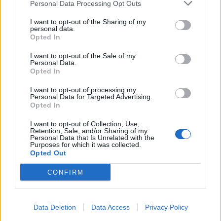
Personal Data Processing Opt Outs
I want to opt-out of the Sharing of my
personal data.
Opted In
I want to opt-out of the Sale of my
Personal Data.
Opted In
I want to opt-out of processing my
Personal Data for Targeted Advertising.
Opted In
Shtuar
më
23.02.2022 10:27
I want to opt-out of Collection, Use,
Tags:
,
,
big brother vip 2
keisi medini
Retention, Sale, and/or Sharing of my
,
konfirmohet
sabiani
Personal Data that Is Unrelated with the
Purposes for which it was collected.
Opted Out
CONFIRM
Data Deletion
Data Access
Privacy Policy