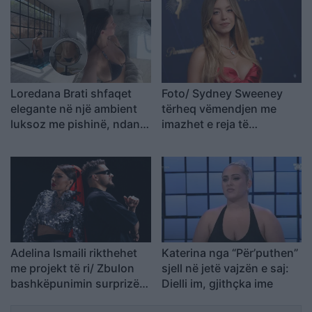
VIP 5
Loredana Brati shfaqet
Foto/ Sydney Sweeney
elegante në një ambient
tërheq vëmendjen me
luksoz me pishinë, ndan
imazhet e reja të
momente relaksi me
koleksionit të saj
ndjekësit
Adelina Ismaili rikthehet
Katerina nga “Për’puthen”
me projekt të ri/ Zbulon
sjell në jetë vajzën e saj:
bashkëpunimin surprizë
Dielli im, gjithçka ime
me Gimbo-n