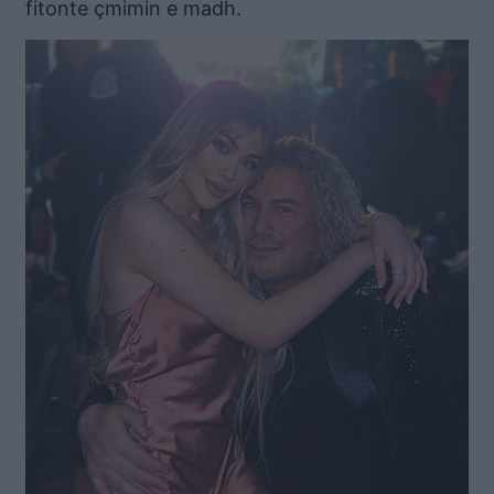
fitonte çmimin e madh.