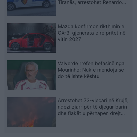
Tiranës, arrestohet Renardo
Nallbani në Palasë
Mazda konfirmon rikthimin e
CX-3, gjenerata e re pritet në
vitin 2027
Valverde rrëfen befasinë nga
Mourinho: Nuk e mendoja se
do të ishte kështu
Arrestohet 73-vjeçari në Krujë,
ndezi zjarr për të djegur barin
dhe flakët u përhapën drejt
malit