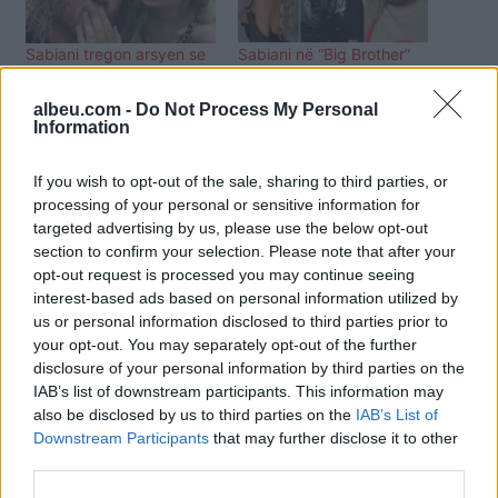
Sabiani tregon arsyen se
Sabiani në “Big Brother”
pse hyri sërish në BBV
për vajza të bukura, e bija
ka dy fjalë për të (FOTO
albeu.com -
Do Not Process My Personal
LAJM)
Information
If you wish to opt-out of the sale, sharing to third parties, or
processing of your personal or sensitive information for
targeted advertising by us, please use the below opt-out
section to confirm your selection. Please note that after your
“Gjithë bota e di se je
opt-out request is processed you may continue seeing
drita e syve të mi”, Keisi
interest-based ads based on personal information utilized by
ka ditëlindjen, Sabiani e
us or personal information disclosed to third parties prior to
uron me fjalët më të
your opt-out. You may separately opt-out of the further
bukura
disclosure of your personal information by third parties on the
IAB’s list of downstream participants. This information may
also be disclosed by us to third parties on the
IAB’s List of
Downstream Participants
that may further disclose it to other
third parties.