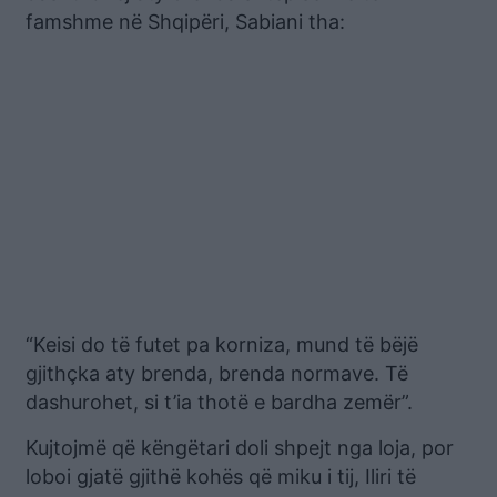
famshme në Shqipëri, Sabiani tha:
“Keisi do të futet pa korniza, mund të bëjë
gjithçka aty brenda, brenda normave. Të
dashurohet, si t’ia thotë e bardha zemër”.
Kujtojmë që këngëtari doli shpejt nga loja, por
loboi gjatë gjithë kohës që miku i tij, Iliri të