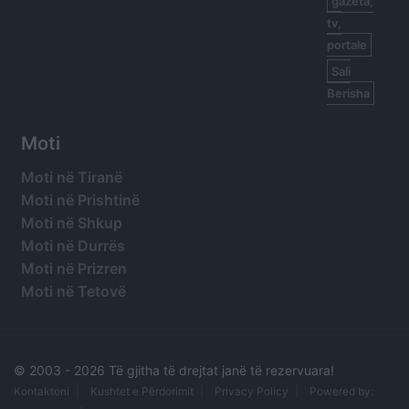
gazeta,
tv,
portale
Sali
Berisha
Moti
Moti në Tiranë
Moti në Prishtinë
Moti në Shkup
Moti në Durrës
Moti në Prizren
Moti në Tetovë
© 2003 -
2026 Të gjitha të drejtat janë të rezervuara!
Kontaktoni
Kushtet e Përdorimit
Privacy Policy
Powered by: