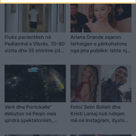
Fluks pacientësh në
Ariana Grande sqaron
Pediatrinë e Vlorës, 70-80
tërheqjen e përkohshme
vizita dhe 35 shtrime çdo
nga jeta publike: Ishte një
ditë
zgjedhje e menduar prej
kohësh
Verë dhe Portokalle”
Foto/ Selin Bollati dhe
debuton në Peqin mes
Kristi Lamaj nuk ndiqen
qindra spektatorësh,
më në Instagram, dyshime
ndalesa e radhës në
për krisje mes dy ish-
Kavajë
banorëve të Big Brother