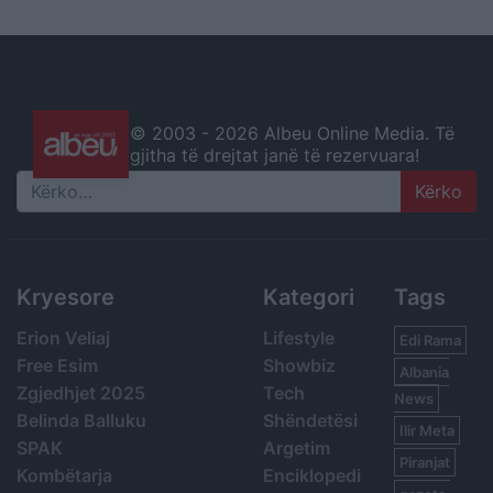
© 2003 -
2026 Albeu Online Media. Të
gjitha të drejtat janë të rezervuara!
Search
Kryesore
Kategori
Tags
Erion Veliaj
Lifestyle
Edi Rama
Free Esim
Showbiz
Albania
Zgjedhjet 2025
Tech
News
Belinda Balluku
Shëndetësi
Ilir Meta
SPAK
Argetim
Piranjat
Kombëtarja
Enciklopedi