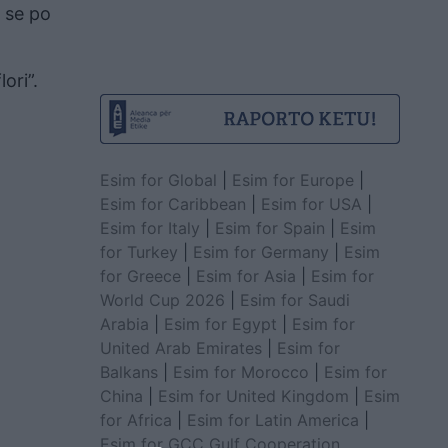
ë se po
ori”.
Esim for Global
|
Esim for Europe
|
Esim for Caribbean
|
Esim for USA
|
Esim for Italy
|
Esim for Spain
|
Esim
for Turkey
|
Esim for Germany
|
Esim
for Greece
|
Esim for Asia
|
Esim for
World Cup 2026
|
Esim for Saudi
Arabia
|
Esim for Egypt
|
Esim for
United Arab Emirates
|
Esim for
Balkans
|
Esim for Morocco
|
Esim for
China
|
Esim for United Kingdom
|
Esim
for Africa
|
Esim for Latin America
|
Esim for GCC Gulf Cooperation