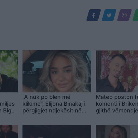
“A nuk po blen më
Mateo poston f
miljes
klikime”, Elijona Binakaj i
komenti i Brike
a Big
përgjigjet ndjekësit në
gjithë vëmendj
mënyrë ironike