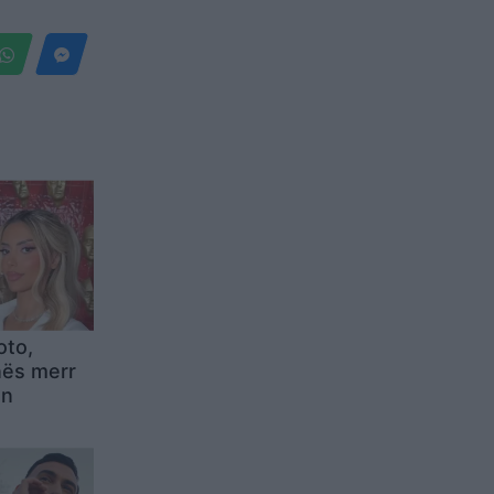
oto,
nës merr
en