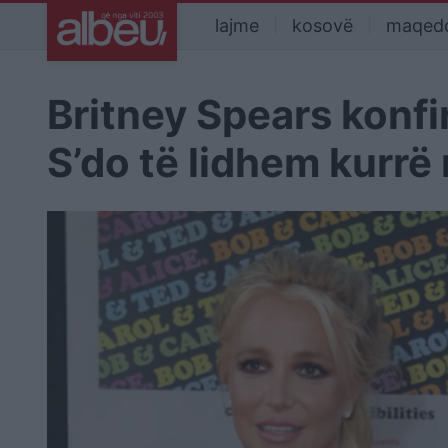
lajme
kosovë
maqed
Britney Spears konfi
S’do të lidhem kurrë