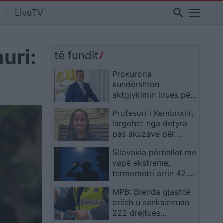
search
LiveTV
uri:
të fundit
Prokuroria
kundërshton
aktgjykimin lirues për
Gruevskin në çështjen
Profesori i Kembrixhit
“Talir 2
largohet nga detyra
pas akuzave për
plagjiaturë dhe
Sllovakia përballet me
pasaktësi akademike
vapë ekstreme,
termometri arrin 42.2
gradë Celsius
MPB: Brenda gjashtë
orësh u sanksionuan
222 drejtues
motoçikletash