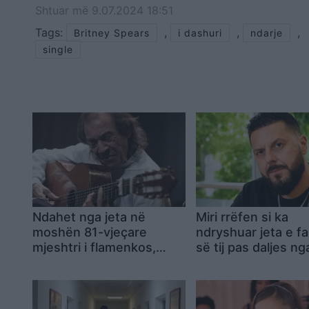
Shtuar
më
9.07.2024 18:51
Tags:
,
,
,
Britney Spears
i dashuri
ndarje
single
Ndahet nga jeta në
Miri rrëfen si ka
moshën 81-vjeçare
ndryshuar jeta e fa
mjeshtri i flamenkos,
së tij pas daljes ng
Pepe Habichuela
Brother