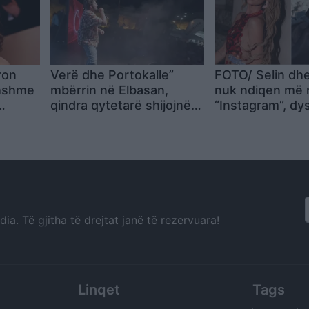
ron
Verë dhe Portokalle”
FOTO/ Selin dhe
ohshme
mbërrin në Elbasan,
nuk ndiqen më 
qindra qytetarë shijojnë
“Instagram”, dy
hësh
humorin e trupës
krisje mes fitu
“Big Brother VI
ish-banorit
a. Të gjitha të drejtat janë të rezervuara!
Linqet
Tags