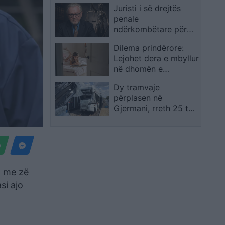
Juristi i së drejtës
penale
ndërkombëtare për
“Bota sot”: A kanë
Dilema prindërore:
kompetencë Dhomat
Lejohet dera e mbyllur
e Specializuara të
në dhomën e
Kosovës për krime
fëmijëve? – Përgjigjet
kundër njerëzimit pas
Dy tramvaje
e psikologëve
zbulimit të…
përplasen në
Gjermani, rreth 25 të
plagosur, tre në
gjendje kritike
i me zë
asi ajo