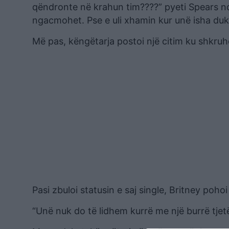
qëndronte në krahun tim????” pyeti Spears ndj
ngacmohet. Pse e uli xhamin kur unë isha duke
Më pas, këngëtarja postoi një citim ku shkruhej
Pasi zbuloi statusin e saj single, Britney poh
“Unë nuk do të lidhem kurrë me një burrë tjetër