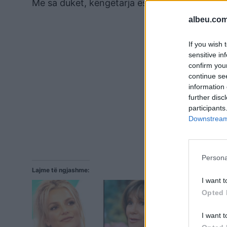
Me sa duket, këngëtarja ëshrë e zhgënjyer nga 
albeu.com
If you wish 
sensitive in
confirm you
continue se
information 
further disc
participants
Downstream 
Persona
Lajme të ngjashme:
I want t
Opted 
I want t