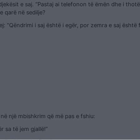
ekësit e saj. “Pastaj ai telefonon të ëmën dhe i thot
 qarë në sedilje?
: “Qëndrimi i saj është i egër, por zemra e saj është fl
oi në një mbishkrim që më pas e fshiu:
 sa të jem gjallë!”