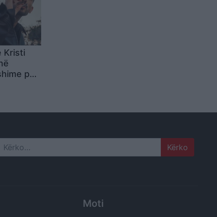
 Kristi
në
shime për
eses së
P 5” dhe
Search
Moti