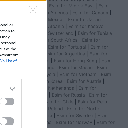
Council
|
Esim for Middle East
|
Esim
for South America
|
Esim for Canada
|
Esim for Mexico
|
Esim for Japan
|
sonal or
Esim for Albania
|
Esim for Kosovo
|
ection to
Esim for Switzerland
|
Esim for Tunisia
ou may
|
Esim for South Africa
|
Esim for
 personal
Algeria
|
Esim for Portugal
|
Esim for
out of the
Brazil
|
Esim for Argentina
|
Esim for
 downstream
Colombia
|
Esim for Hong Kong
|
Esim
B’s List of
for Thailand
|
Esim for Macau
|
Esim
for Malaysia
|
Esim for Vietnam
|
Esim
for South Korea
|
Esim for Austria
|
Esim for Netherlands
|
Esim for
Australia
|
Esim for Russia
|
Esim for
India
|
Esim for Chile
|
Esim for Peru
|
Esim for Poland
|
Esim for North
Macedonia
|
Esim for Sweden
|
Esim
for Finland
|
Esim for Norway
|
Esim for