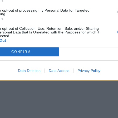
In
to opt-out of processing my Personal Data for Targeted
ing.
In
rs deklaron se vëllai i saj nuk
Një muaj pas lajmit të shtatzënisë,
r në dasëm
Spears humbet fëmijën e saj (FO
o opt-out of Collection, Use, Retention, Sale, and/or Sharing
ersonal Data that Is Unrelated with the Purposes for which it
lected.
Out
CONFIRM
Data Deletion
Data Access
Privacy Policy