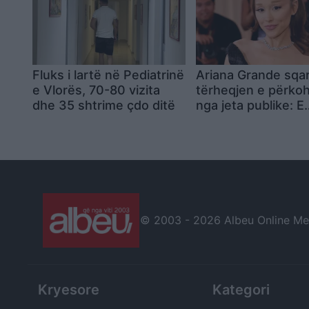
Fluks i lartë në Pediatrinë
Ariana Grande sqa
e Vlorës, 70-80 vizita
tërheqjen e përk
dhe 35 shtrime çdo ditë
nga jeta publike: E
planifikoja prej ko
© 2003 -
2026 Albeu Online Medi
Kryesore
Kategori