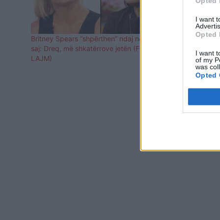
Opted 
I want 
Advertis
Opted 
Britney Spears “shpërthen” ndaj nënës së
Britney Spea
saj: Dreq, më shkatërrove jetën (FOTO
ishte i ftua
I want t
LAJM)
of my P
was col
Opted 