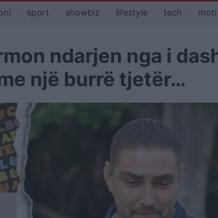
oni
sport
showbiz
lifestyle
tech
moti
rmon ndarjen nga i dash
 me një burrë tjetër…