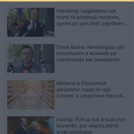
Haradinaj: Legjislatura nuk
mund të prodhojë rezultate,
synimi po çon drejt zgjedhjeve
të reja
Dimal Basha: Këmbëngulja për
konstituimin e Kuvendit pa
marrëveshje për presidentin
nënkupton zgjedhje të reja
Ministria e Ekonomisë
përjashton masa të reja:
Çmimet e ushqimeve bien për
të dytin muaj radhazi
Hoxhaj: PDK-ja nuk e bojkoton
Kuvendin, por seanca është
antikushtetuese