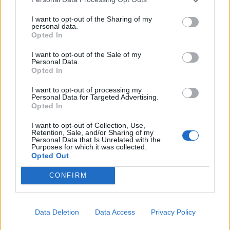
I want to opt-out of the Sharing of my
personal data.
Opted In
I want to opt-out of the Sale of my
Horoskopi i sotëm, 8
Temperaturat arrijnë 40°C
Personal Data.
Opted In
gusht 2026: Cilat janë
në Tiranë, vapë
shenjat më me fat
përvëluese edhe në
I want to opt-out of processing my
Elbasan e Shkodër,
Personal Data for Targeted Advertising.
parashikimi për sot
Opted In
I want to opt-out of Collection, Use,
Retention, Sale, and/or Sharing of my
Personal Data that Is Unrelated with the
Purposes for which it was collected.
Opted Out
CONFIRM
Lushnjë, merr flakë
Përplasje mes tre
furgoni me targa të
automjetesh në aksin
Maqedonisë së Veriut;
Lezhë-Laç, një person
dyshohet defekt teknik
lëndohet
Data Deletion
Data Access
Privacy Policy
të fundit