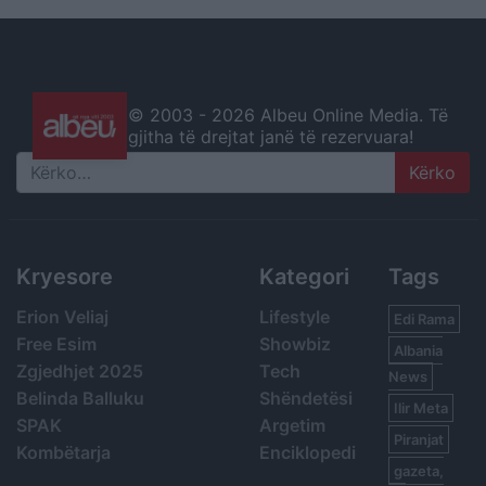
© 2003 -
2026 Albeu Online Media. Të
gjitha të drejtat janë të rezervuara!
Search
Kryesore
Kategori
Tags
Erion Veliaj
Lifestyle
Edi Rama
Free Esim
Showbiz
Albania
Zgjedhjet 2025
Tech
News
Belinda Balluku
Shëndetësi
Ilir Meta
SPAK
Argetim
Piranjat
Kombëtarja
Enciklopedi
gazeta,