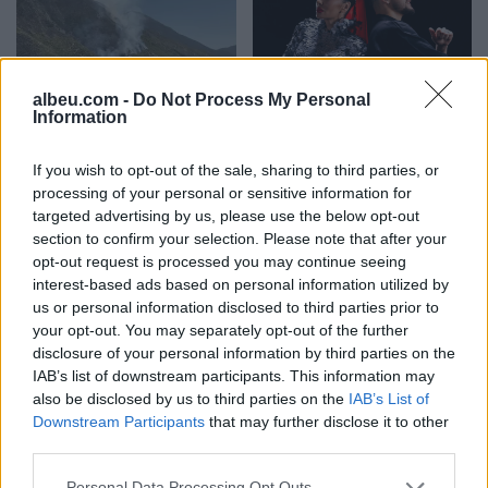
albeu.com -
Do Not Process My Personal
Bilanci i zjarreve në vend:
Adelina Ismaili rikthehet
Information
23 vatra të raportuara, dy
me projekt të ri/ Zbulon
vijojnë të monitorohen
bashkëpunimin surprizë
If you wish to opt-out of the sale, sharing to third parties, or
me Gimbo-n
processing of your personal or sensitive information for
targeted advertising by us, please use the below opt-out
section to confirm your selection. Please note that after your
opt-out request is processed you may continue seeing
interest-based ads based on personal information utilized by
us or personal information disclosed to third parties prior to
your opt-out. You may separately opt-out of the further
disclosure of your personal information by third parties on the
Aksident i rëndë në Papër,
Eric Wendt ambasadori i
IAB’s list of downstream participants. This information may
makina godet trasenë
ardhshëm i SHBA-së në
also be disclosed by us to third parties on the
IAB’s List of
anësore të rrugës
Shqipëri, ambasada: Do të
Downstream Participants
that may further disclose it to other
përkrahë objektivat e
third parties.
Trump për NATO-n dhe
sigurinë
Personal Data Processing Opt Outs