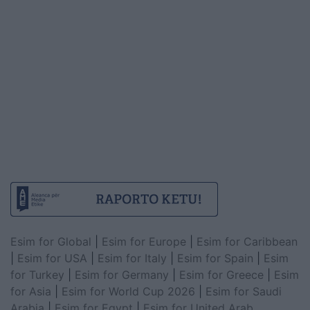
Esim for Global
|
Esim for Europe
|
Esim for Caribbean
|
Esim for USA
|
Esim for Italy
|
Esim for Spain
|
Esim
for Turkey
|
Esim for Germany
|
Esim for Greece
|
Esim
for Asia
|
Esim for World Cup 2026
|
Esim for Saudi
Arabia
|
Esim for Egypt
|
Esim for United Arab