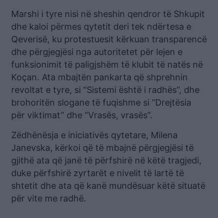
Marshi i tyre nisi në sheshin qendror të Shkupit
dhe kaloi përmes qytetit deri tek ndërtesa e
Qeverisë, ku protestuesit kërkuan transparencë
dhe përgjegjësi nga autoritetet për lejen e
funksionimit të paligjshëm të klubit të natës në
Koçan. Ata mbajtën pankarta që shprehnin
revoltat e tyre, si “Sistemi është i radhës”, dhe
brohoritën slogane të fuqishme si “Drejtësia
për viktimat” dhe “Vrasës, vrasës”.
Zëdhënësja e iniciativës qytetare, Milena
Janevska, kërkoi që të mbajnë përgjegjësi të
gjithë ata që janë të përfshirë në këtë tragjedi,
duke përfshirë zyrtarët e nivelit të lartë të
shtetit dhe ata që kanë mundësuar këtë situatë
për vite me radhë.