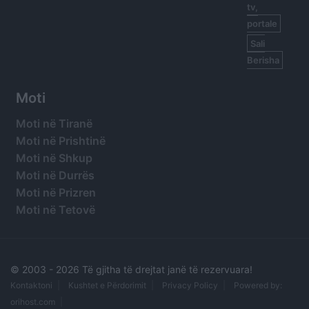
tv,
portale
Sali
Berisha
Moti
Moti në Tiranë
Moti në Prishtinë
Moti në Shkup
Moti në Durrës
Moti në Prizren
Moti në Tetovë
© 2003 -
2026 Të gjitha të drejtat janë të rezervuara!
Kontaktoni
Kushtet e Përdorimit
Privacy Policy
Powered by:
orihost.com