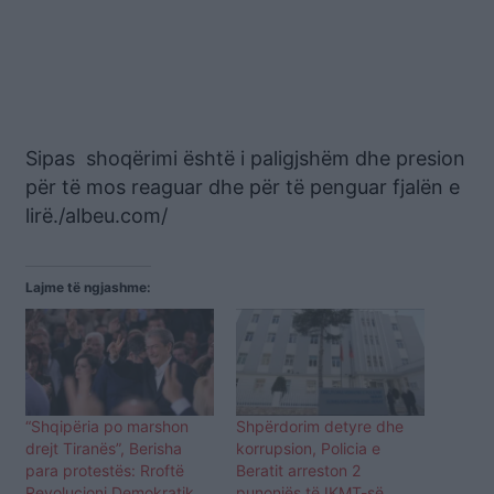
Sipas shoqërimi është i paligjshëm dhe presion
për të mos reaguar dhe për të penguar fjalën e
lirë./albeu.com/
Lajme të ngjashme:
“Shqipëria po marshon
Shpërdorim detyre dhe
drejt Tiranës”, Berisha
korrupsion, Policia e
para protestës: Rroftë
Beratit arreston 2
Revolucioni Demokratik
punonjës të IKMT-së