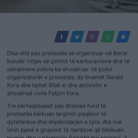
Disa ditë pas protestës së organizuar në Berat
kundër rritjes së çmimit të karburanteve dhe të
ushqimeve policia ka shoqëruar në polici
organizatorët e protestës, dy Imamët Gerald
Kora dhe Iqmet Bilali si dhe aktivistin e
shoqërisë civile Fatjon Kora.
Tre përfaqësuesit pas dhënies fund të
protestës kërkuan largimin paqësor të
qytetarëve dhe shpërndarjen e tyre. Ata nuk
ishin pjesë e grupimit të njerëzve që bllokuan
rrugën dhe u përplasën fizikisht me policinë. 3