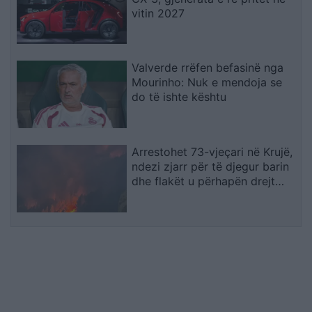
vitin 2027
Valverde rrëfen befasinë nga
Mourinho: Nuk e mendoja se
do të ishte kështu
Arrestohet 73-vjeçari në Krujë,
ndezi zjarr për të djegur barin
dhe flakët u përhapën drejt
malit