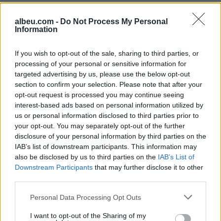
Pas dy vitesh në kërkim
Arrestohet 73-vjeçari në
për dosjen e inceneratorit
Krujë, ndezi zjarr për të
albeu.com -
Do Not Process My Personal
të Tiranës, arrestohet
djegur barin dhe flakët u
Information
Renardo Nallbani në
përhapën drejt malit
Palasë
If you wish to opt-out of the sale, sharing to third parties, or
processing of your personal or sensitive information for
targeted advertising by us, please use the below opt-out
section to confirm your selection. Please note that after your
opt-out request is processed you may continue seeing
interest-based ads based on personal information utilized by
us or personal information disclosed to third parties prior to
Zjarri në Krujë përhapet
Arrestohet pranë banesës
your opt-out. You may separately opt-out of the further
më tej, evakuohen
i dyshuari për vrasjen e
disclosure of your personal information by third parties on the
banorët e Barabit–Lluban,
20-vjeçarit në Korçë
IAB’s list of downstream participants. This information may
raportohen shpërthime
also be disclosed by us to third parties on the
IAB’s List of
armatimesh
Downstream Participants
that may further disclose it to other
third parties.
Personal Data Processing Opt Outs
I want to opt-out of the Sharing of my