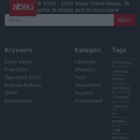
© 2003 -
2026 Albeu Online Media. Të
gjitha të drejtat janë të rezervuara!
Search
Kryesore
Kategori
Tags
Erion Veliaj
Lifestyle
Edi Rama
Free Esim
Showbiz
Albania
Zgjedhjet 2025
Tech
News
Belinda Balluku
Shëndetësi
Ilir Meta
SPAK
Argetim
Piranjat
Kombëtarja
Enciklopedi
gazeta,
tv,
portale
Sali
Berisha