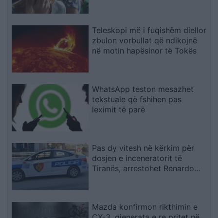
Teleskopi më i fuqishëm diellor
zbulon vorbullat që ndikojnë
në motin hapësinor të Tokës
WhatsApp teston mesazhet
tekstuale që fshihen pas
leximit të parë
Pas dy vitesh në kërkim për
dosjen e inceneratorit të
Tiranës, arrestohet Renardo
Nallbani në Palasë
Mazda konfirmon rikthimin e
CX-3, gjenerata e re pritet në