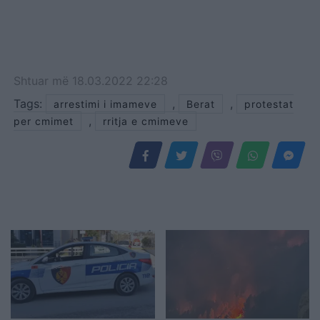
Shtuar
më
18.03.2022 22:28
Tags:
,
,
arrestimi i imameve
Berat
protestat
,
per cmimet
rritja e cmimeve