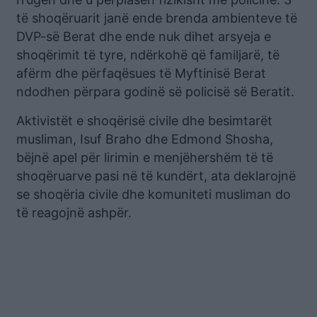
të shoqëruarit janë ende brenda ambienteve të
DVP-së Berat dhe ende nuk dihet arsyeja e
shoqërimit të tyre, ndërkohë që familjarë, të
afërm dhe përfaqësues të Myftinisë Berat
ndodhen përpara godinë së policisë së Beratit.
Aktivistët e shoqërisë civile dhe besimtarët
musliman, Isuf Braho dhe Edmond Shosha,
bëjnë apel për lirimin e menjëhershëm të të
shoqëruarve pasi në të kundërt, ata deklarojnë
se shoqëria civile dhe komuniteti musliman do
të reagojnë ashpër.