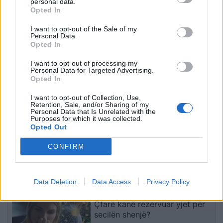
personal data.
Opted In
Ankaraja u kërkon
Përfundon pas 4 orësh
Moskës dhe Kievit
protesta kundër klasës
I want to opt-out of the Sale of my
armëpushim në Detin e Zi
politike: “Nesër më
Personal Data.
shumë!”
Opted In
I want to opt-out of processing my
Personal Data for Targeted Advertising.
Opted In
I want to opt-out of Collection, Use,
Retention, Sale, and/or Sharing of my
Personal Data that Is Unrelated with the
Purposes for which it was collected.
Dita e nëntë e protestës
Protestuesit vijojnë
Opted Out
në Divjakë, banorët djegin
marshimin pa u ndalur:
CONFIRM
teserat e PS-së dhe
Shqipëria e rinisë, jo e
kundërshtojnë bashkimin
partisë!
me Lushnjën
të fundit
Data Deletion
Data Access
Privacy Policy
Horoskopi 9 Gusht 2026/
Çfarë kanë rezervuar yjet për
secilën shenjë?