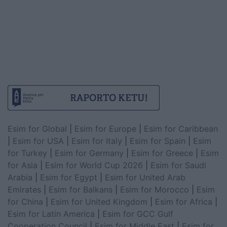
Esim for Global
|
Esim for Europe
|
Esim for Caribbean
|
Esim for USA
|
Esim for Italy
|
Esim for Spain
|
Esim
for Turkey
|
Esim for Germany
|
Esim for Greece
|
Esim
for Asia
|
Esim for World Cup 2026
|
Esim for Saudi
Arabia
|
Esim for Egypt
|
Esim for United Arab
Emirates
|
Esim for Balkans
|
Esim for Morocco
|
Esim
for China
|
Esim for United Kingdom
|
Esim for Africa
|
Esim for Latin America
|
Esim for GCC Gulf
Cooperation Council
|
Esim for Middle East
|
Esim for