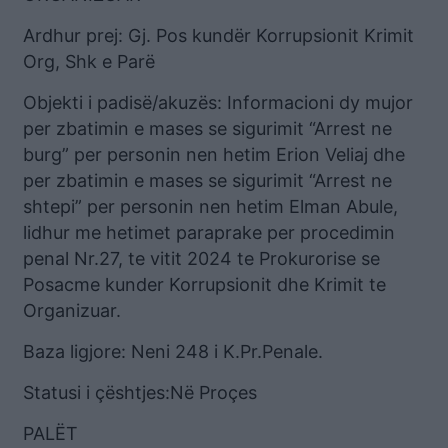
Ardhur prej: Gj. Pos kundër Korrupsionit Krimit
Org, Shk e Parë
Objekti i padisë/akuzës: Informacioni dy mujor
per zbatimin e mases se sigurimit “Arrest ne
burg” per personin nen hetim Erion Veliaj dhe
per zbatimin e mases se sigurimit “Arrest ne
shtepi” per personin nen hetim Elman Abule,
lidhur me hetimet paraprake per procedimin
penal Nr.27, te vitit 2024 te Prokurorise se
Posacme kunder Korrupsionit dhe Krimit te
Organizuar.
Baza ligjore: Neni 248 i K.Pr.Penale.
Statusi i çështjes:Në Proçes
PALËT