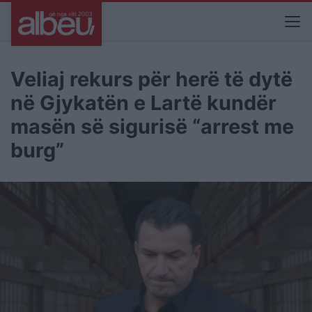
Veliaj rekurs për herë të dytë
në Gjykatën e Lartë kundër
masën së sigurisë “arrest me
burg”