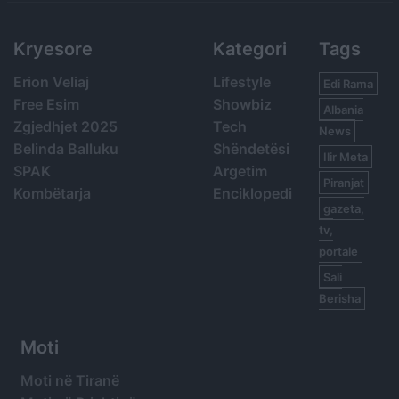
Kryesore
Kategori
Tags
Erion Veliaj
Lifestyle
Edi Rama
Free Esim
Showbiz
Albania
Zgjedhjet 2025
Tech
News
Belinda Balluku
Shëndetësi
Ilir Meta
SPAK
Argetim
Piranjat
Kombëtarja
Enciklopedi
gazeta,
tv,
portale
Sali
Berisha
Moti
Moti në Tiranë