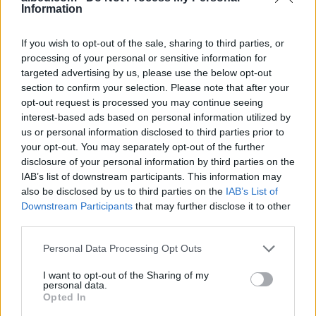
Information
Shtuar
më
11.09.2025 15:42
If you wish to opt-out of the sale, sharing to third parties, or
Tags:
,
,
Gjykatën e Lartë
Rekurs
veliaj
processing of your personal or sensitive information for
targeted advertising by us, please use the below opt-out
section to confirm your selection. Please note that after your
opt-out request is processed you may continue seeing
interest-based ads based on personal information utilized by
us or personal information disclosed to third parties prior to
your opt-out. You may separately opt-out of the further
disclosure of your personal information by third parties on the
IAB’s list of downstream participants. This information may
also be disclosed by us to third parties on the
IAB’s List of
Downstream Participants
that may further disclose it to other
third parties.
Personal Data Processing Opt Outs
Zbardhet zjarrvënia në
Reforma territoriale/
Vlorë, pranga 33-vjeçarit
Cërriku hap konsultimet
I want to opt-out of the Sharing of my
që dogji banesën e
publike, Doka: Qëndrimi
personal data.
konkurrentëve
do të bazohet te zëri i
Opted In
qytetarëve, jo te