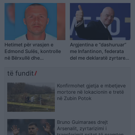
shoferi që iku
Hetimet për vrasjen e
Argjentina e “dashuruar”
Edmond Sulës, kontrolle
me Infantinon, federata
në Bërxullë dhe
del me deklaratë zyrtare:
shoqërime personash për
Model transparent
t’u marrë në pyetje
të fundit
Konfirmohet gjetja e mbetjeve
mortore në lokacionin e tretë
në Zubin Potok
Bruno Guimaraes drejt
Arsenalit, zyrtarizimi i
transferimit pritet të premten