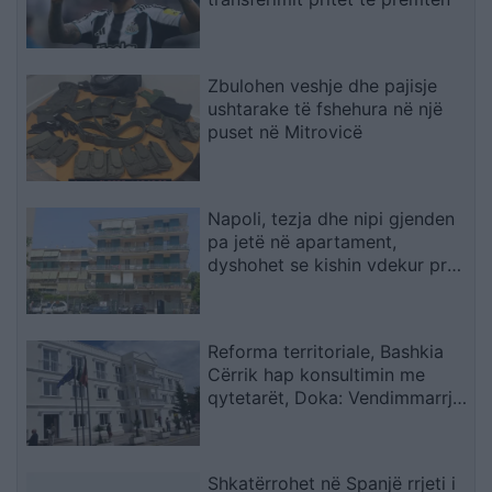
Zbulohen veshje dhe pajisje
ushtarake të fshehura në një
puset në Mitrovicë
Napoli, tezja dhe nipi gjenden
pa jetë në apartament,
dyshohet se kishin vdekur prej
disa ditësh
Reforma territoriale, Bashkia
Cërrik hap konsultimin me
qytetarët, Doka: Vendimmarrja
të udhëhiqet nga nevojat e
komunitetit
Shkatërrohet në Spanjë rrjeti i