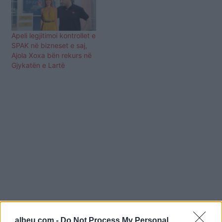
Apeli legjitimoi kontrollet e
SPAK në bizneset e saj,
Ajola Xoxa bën rekurs në
Gjykatën e Lartë
albeu.com -
Do Not Process My Personal