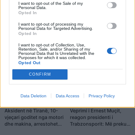
I want to opt-out of the Sale of my
përplasjet politike
Personal Data.
Opted In
I want to opt-out of processing my
Personal Data for Targeted Advertising.
Opted In
Ilir Beqaj doli nga burgu,
U arrestua në Rinas,
I want to opt-out of Collection, Use,
vajza e ish-ministrit të
gjykata e Tiranës lë në
Retention, Sale, and/or Sharing of my
Personal Data that Is Unrelated with the
Shëndetësisë heq dorë
burg aktivisten turke,
Purposes for which it was collected.
nga shtetësia shqiptare
Julide Yazici
Opted Out
CONFIRM
Data Deletion
Data Access
Privacy Policy
Aksident në Tiranë, 10-
Veprimi i Ernest Muçit,
vjeçari goditet nga motori
reagon presidenti i
dhe makina, arrestohet
Trabzonsporit: Më preku
27-vjeçari, procedohet
mua dhe të gjithë lojtarët