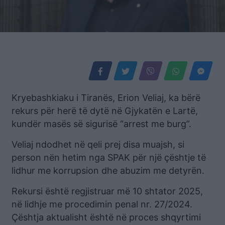
Kryebashkiaku i Tiranës, Erion Veliaj, ka bërë
rekurs për herë të dytë në Gjykatën e Lartë,
kundër masës së sigurisë “arrest me burg”.
Veliaj ndodhet në qeli prej disa muajsh, si
person nën hetim nga SPAK për një çështje të
lidhur me korrupsion dhe abuzim me detyrën.
Rekursi është regjistruar më 10 shtator 2025,
në lidhje me procedimin penal nr. 27/2024.
Çështja aktualisht është në proces shqyrtimi