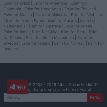
Esim for Brazil
|
Esim for Argentina
|
Esim for
Colombia
|
Esim for Hong Kong
|
Esim for Thailand
|
Esim for Macau
|
Esim for Malaysia
|
Esim for Vietnam
|
Esim for South Korea
|
Esim for Austria
|
Esim for
Netherlands
|
Esim for Australia
|
Esim for Russia
|
Esim for India
|
Esim for Chile
|
Esim for Peru
|
Esim
for Poland
|
Esim for North Macedonia
|
Esim for
Sweden
|
Esim for Finland
|
Esim for Norway
|
Esim for
Belgium
© 2003 -
2026 Albeu Online Media. Të
gjitha të drejtat janë të rezervuara!
Search