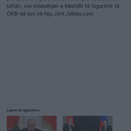
luftën, me mbledhjen e Këshillit të Sigurimit të
OKB-së sot në Nju Jork./albeu.com
Lajme të ngjashme: