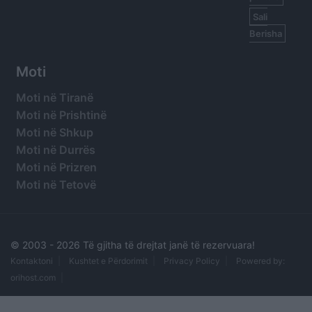
Sali
Berisha
Moti
Moti në Tiranë
Moti në Prishtinë
Moti në Shkup
Moti në Durrës
Moti në Prizren
Moti në Tetovë
© 2003 -
2026 Të gjitha të drejtat janë të rezervuara!
Kontaktoni
Kushtet e Përdorimit
Privacy Policy
Powered by:
orihost.com