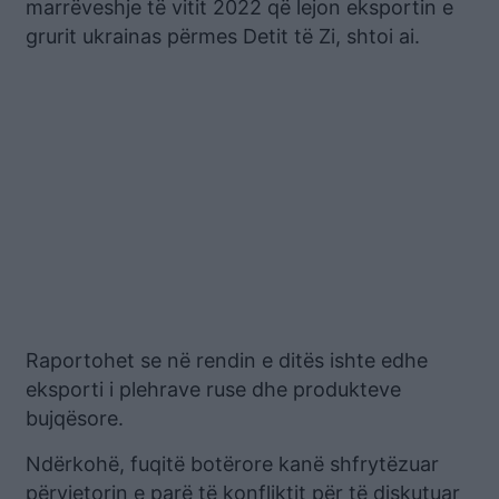
marrëveshje të vitit 2022 që lejon eksportin e
grurit ukrainas përmes Detit të Zi, shtoi ai.
Raportohet se në rendin e ditës ishte edhe
eksporti i plehrave ruse dhe produkteve
bujqësore.
Ndërkohë, fuqitë botërore kanë shfrytëzuar
përvjetorin e parë të konfliktit për të diskutuar