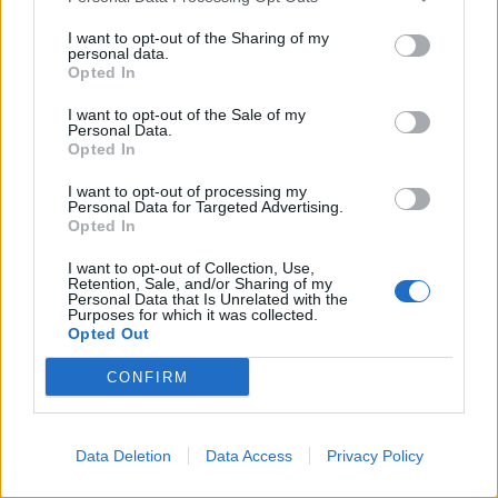
I want to opt-out of the Sharing of my
personal data.
Opted In
I want to opt-out of the Sale of my
Sllovakia përballet me
Dy tramvaje përplasen në
Personal Data.
vapë ekstreme,
Gjermani, rreth 25 të
Opted In
termometri arrin 42.2
plagosur, tre në gjendje
I want to opt-out of processing my
gradë Celsius
kritike
Personal Data for Targeted Advertising.
Opted In
I want to opt-out of Collection, Use,
Retention, Sale, and/or Sharing of my
Personal Data that Is Unrelated with the
Purposes for which it was collected.
Opted Out
CONFIRM
Trump favorizon JD
Të paktën 38 të vrarë dhe
Vance si pasues të
29 të plagosur nga sulmet
mundshëm për zgjedhjet
e Huthive me raketa dhe
presidenciale të vitit
dronë kundër ushtrisë së
Data Deletion
Data Access
Privacy Policy
2028, sipas “The
Jemenit
të fundit