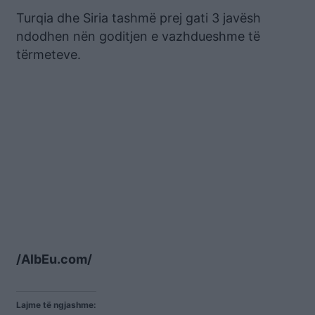
Turqia dhe Siria tashmë prej gati 3 javësh
ndodhen nën goditjen e vazhdueshme të
tërmeteve.
/AlbEu.com/
Lajme të ngjashme: