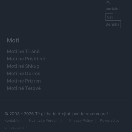
tv,
portale
Sali
Berisha
Moti
Moti në Tiranë
Moti në Prishtinë
Moti në Shkup
Moti në Durrës
Moti në Prizren
Moti në Tetovë
© 2003 -
2026 Të gjitha të drejtat janë të rezervuara!
Kontaktoni
Kushtet e Përdorimit
Privacy Policy
Powered by:
orihost.com