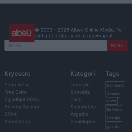
© 2003 -
2026 Albeu Online Media. Të
gjitha të drejtat janë të rezervuara!
Search
Kryesore
Kategori
Tags
Erion Veliaj
Lifestyle
Edi Rama
Free Esim
Showbiz
Albania
Zgjedhjet 2025
Tech
News
Belinda Balluku
Shëndetësi
Ilir Meta
SPAK
Argetim
Piranjat
Kombëtarja
Enciklopedi
gazeta,