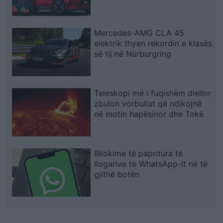
Mercedes-AMG CLA 45
elektrik thyen rekordin e klasës
së tij në Nürburgring
Teleskopi më i fuqishëm diellor
zbulon vorbullat që ndikojnë
në motin hapësinor dhe Tokë
Bllokime të papritura të
llogarive të WhatsApp-it në të
gjithë botën