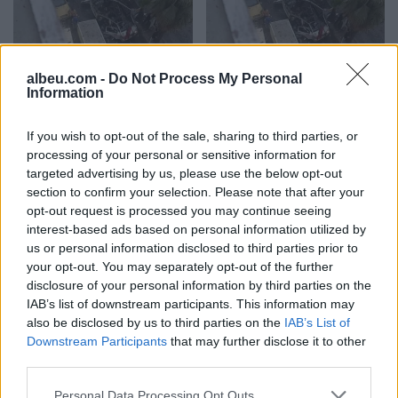
albeu.com -
Do Not Process My Personal
Video/ Shpërthimi në një
Video/ Dy të vrarë dhe 13
Information
minibus në periferi të
të plagosur nga
Damaskut lë 2 të vdekur
shpërthimi i një minibusi
If you wish to opt-out of the sale, sharing to third parties, or
dhe 13 të plagosur
pranë Damaskut
processing of your personal or sensitive information for
targeted advertising by us, please use the below opt-out
section to confirm your selection. Please note that after your
opt-out request is processed you may continue seeing
interest-based ads based on personal information utilized by
us or personal information disclosed to third parties prior to
your opt-out. You may separately opt-out of the further
disclosure of your personal information by third parties on the
Ceuta përballet me krizë
Profesori i Kembrixhit
IAB’s list of downstream participants. This information may
të rëndë humanitare, hyrja
largohet nga detyra pas
also be disclosed by us to third parties on the
IAB’s List of
e 72,000 emigrantëve në
akuzave për plagjiaturë
Downstream Participants
that may further disclose it to other
dy ditë ndez përplasjet
dhe pasaktësi akademike
third parties.
politike në Spanjë
Personal Data Processing Opt Outs