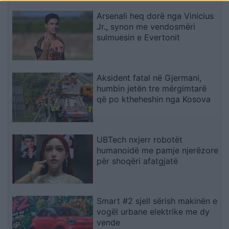
Washington Post
Arsenali heq dorë nga Vinicius
Jr., synon me vendosmëri
sulmuesin e Evertonit
Aksident fatal në Gjermani,
humbin jetën tre mërgimtarë
që po ktheheshin nga Kosova
UBTech nxjerr robotët
humanoidë me pamje njerëzore
për shoqëri afatgjatë
Smart #2 sjell sërish makinën e
vogël urbane elektrike me dy
vende