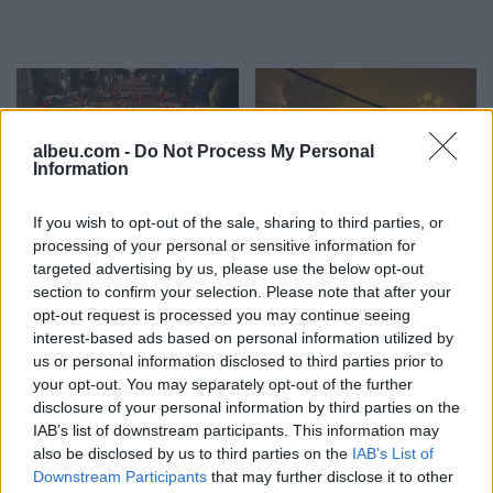
albeu.com -
Do Not Process My Personal
Information
Sot dita e 71 e revoltës/
Zjarri i përmasave të
If you wish to opt-out of the sale, sharing to third parties, or
Qytetaret nuk heqin dorë,
mëdha në Malin e Krujës,
processing of your personal or sensitive information for
kërkojnë ndryshim të
ndërhyjnë nga ajri tre
targeted advertising by us, please use the below opt-out
klasës politike: Rama jep
helikopterë dhe droni
section to confirm your selection. Please note that after your
opt-out request is processed you may continue seeing
dorëheqjen
Bayraktar
interest-based ads based on personal information utilized by
us or personal information disclosed to third parties prior to
your opt-out. You may separately opt-out of the further
disclosure of your personal information by third parties on the
IAB’s list of downstream participants. This information may
also be disclosed by us to third parties on the
IAB’s List of
Masa ajrore të
Pas dy vitesh në kërkim
Downstream Participants
that may further disclose it to other