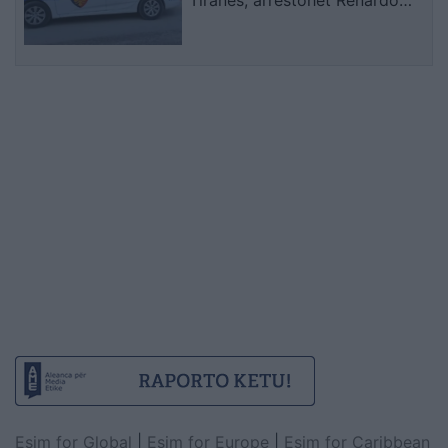
Tiranës, arrestohet Renardo
Nallbani në Palasë
Esim for Global
|
Esim for Europe
|
Esim for Caribbean