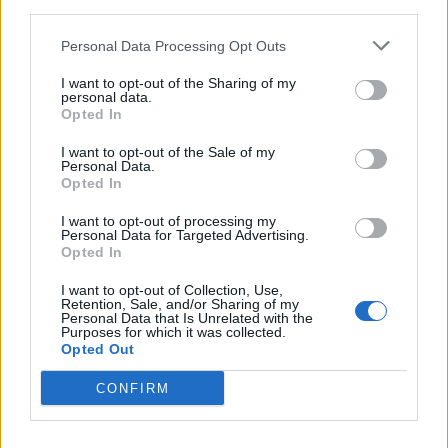
qëndrueshme dhe të
për dosjen e inceneratorit
third parties.
nxehta/ Njihuni me
të Tiranës, arrestohet
Personal Data Processing Opt Outs
parashikimin e motit 9
Renardo Nallbani në
Gusht 2026, ja qytetet ku
Palasë
I want to opt-out of the Sharing of my
termometri do të shënojë
personal data.
41 gradë
Opted In
I want to opt-out of the Sale of my
Personal Data.
Opted In
Arrestohet 73-vjeçari në
Zjarri në Krujë përhapet
I want to opt-out of processing my
Krujë, ndezi zjarr për të
më tej, evakuohen
Personal Data for Targeted Advertising.
Opted In
djegur barin dhe flakët u
banorët e Barabit–Lluban,
përhapën drejt malit
raportohen shpërthime
I want to opt-out of Collection, Use,
armatimesh
Retention, Sale, and/or Sharing of my
Personal Data that Is Unrelated with the
Purposes for which it was collected.
Opted Out
CONFIRM
Arrestohet pranë banesës
Ankaraja u kërkon