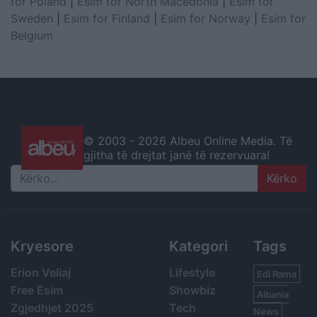
for Poland
|
Esim for North Macedonia
|
Esim for
Sweden
|
Esim for Finland
|
Esim for Norway
|
Esim for
Belgium
© 2003 -
2026 Albeu Online Media. Të
gjitha të drejtat janë të rezervuara!
Search
Kryesore
Kategori
Tags
Erion Veliaj
Lifestyle
Edi Rama
Free Esim
Showbiz
Albania
Zgjedhjet 2025
Tech
News