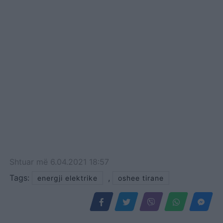
një nga fiderat e NST
Valias dhe NST Mëzez, në
orët 09:00-13:00 dhe
09:00-14:00, ndërsa pa
drita do të jenë Qerekë,
Tapizë, Laknas, Bregu i…
Shtuar
më
6.04.2021 18:57
Tags:
,
energji elektrike
oshee tirane