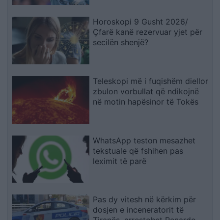
Horoskopi 9 Gusht 2026/
Çfarë kanë rezervuar yjet për
secilën shenjë?
Teleskopi më i fuqishëm diellor
zbulon vorbullat që ndikojnë
në motin hapësinor të Tokës
WhatsApp teston mesazhet
tekstuale që fshihen pas
leximit të parë
Pas dy vitesh në kërkim për
dosjen e inceneratorit të