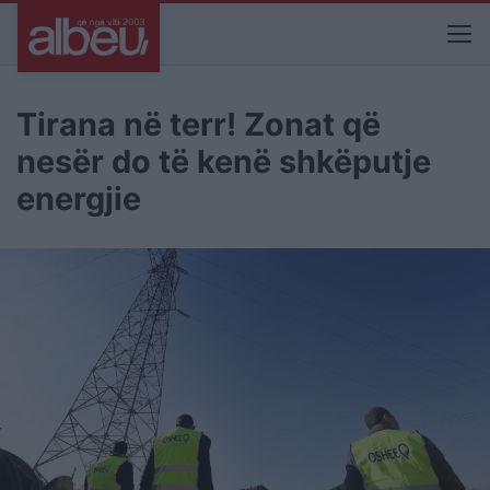
Tirana në terr! Zonat që
nesër do të kenë shkëputje
energjie