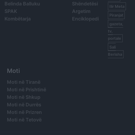
Belinda Balluku
Shëndetësi
Ilir Meta
SPAK
Argetim
Piranjat
Kombëtarja
Enciklopedi
gazeta,
tv,
portale
Sali
Berisha
Moti
Moti në Tiranë
Moti në Prishtinë
Moti në Shkup
Moti në Durrës
Moti në Prizren
Moti në Tetovë