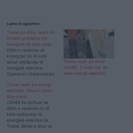
Lajme të ngjashme:
Tirana pa drita, nesër do
të ketë probleme me
energjinë në këto zona
Ditën e nesërme në
kryeqytet do të ketë
Tirana nesër pa drita!
sërish shkëputje të
OSHEE: 3 zona nuk do
energjisë elektrike.
kenë energji elektrike
Operatori i Shpërndarjes
së Energjisë Elektrike ka
Tirana nesër pa energji
njoftuar se mungesa do të
elektrike, mësoni zonat
jetë për disa orë për
dhe oraret
shkak të punimeve. Zonat
OSHEE ka njoftuar se
që nuk do të ketë drita
ditën e nesërme do të
pjesërisht në rrugën
ketë ndërprerje të
“Pandi Dardha”, në rrugën
energjisë elektrike në
“Tahir Sinani dhe…
Tiranë. Bëhet e ditur se
do të kryhen remonte në