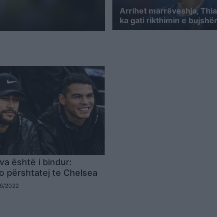
Arrihet marrëveshja, Thia
ka gati rikthimin e bujsh
va është i bindur:
 përshtatej te Chelsea
06/2022