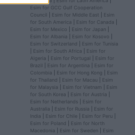
for Africa
|
Esim for Latin America
|
Esim for GCC Gulf Cooperation
Council
|
Esim for Middle East
|
Esim
for South America
|
Esim for Canada
|
Esim for Mexico
|
Esim for Japan
|
Esim for Albania
|
Esim for Kosovo
|
Esim for Switzerland
|
Esim for Tunisia
|
Esim for South Africa
|
Esim for
Algeria
|
Esim for Portugal
|
Esim for
Brazil
|
Esim for Argentina
|
Esim for
Colombia
|
Esim for Hong Kong
|
Esim
for Thailand
|
Esim for Macau
|
Esim
for Malaysia
|
Esim for Vietnam
|
Esim
for South Korea
|
Esim for Austria
|
Esim for Netherlands
|
Esim for
Australia
|
Esim for Russia
|
Esim for
India
|
Esim for Chile
|
Esim for Peru
|
Esim for Poland
|
Esim for North
Macedonia
|
Esim for Sweden
|
Esim