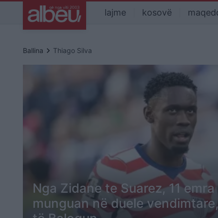
lajme
kosovë
maqed
keyboard_arrow_right
Ballina
Thiago Silva
Nga Zidane te Suarez, 11 emra
munguan në duele vendimtare,