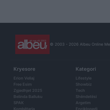
© 2003 -
2026 Albeu Online Medi
Kryesore
Kategori
Erion Veliaj
Lifestyle
Free Esim
Showbiz
Zgjedhjet 2025
Tech
Belinda Balluku
Shëndetësi
SPAK
Argetim
Kombëtarja
Enciklopedi