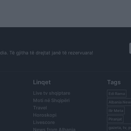
a. Të gjitha të drejtat janë të rezervuara!
Linqet
Tags
Live tv shqiptare
Edi Rama
Moti në Shqipëri
Albania New
Travel
Ilir Meta
Horoskopi
Piranjat
Livescore
gazeta, tv, p
News from Albania