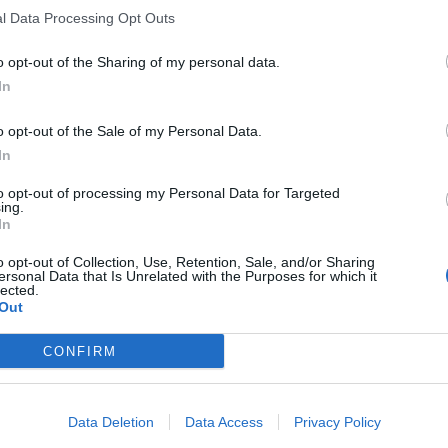
l Data Processing Opt Outs
Është në super formë, T
o opt-out of the Sharing of my personal data.
Silva dhe Chelsea gati të
In
negociojnë rinovimin
15:41 / 25/11/2021
schedule
o opt-out of the Sale of my Personal Data.
In
to opt-out of processing my Personal Data for Targeted
ing.
In
o opt-out of Collection, Use, Retention, Sale, and/or Sharing
ersonal Data that Is Unrelated with the Purposes for which it
lected.
Out
CONFIRM
e dhimbshme e Thiago
Suarez tregon mbrojtësi
i shpëtoi vdekjes nga
fortë me të cilin është pë
zi
(FOTO LAJM)
Data Deletion
Data Access
Privacy Policy
04/2021
16:55 / 24/03/2021
schedule