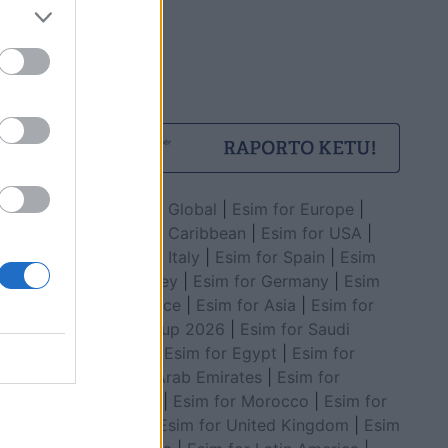
hiago
Esim for Global
|
Esim for Europe
|
Esim for Caribbean
|
Esim for USA
|
Esim for Italy
|
Esim for Spain
|
Esim
for Turkey
|
Esim for Germany
|
Esim
for Greece
|
Esim for Asia
|
Esim for
World Cup 2026
|
Esim for Saudi
Arabia
|
Esim for Egypt
|
Esim for
n më të
United Arab Emirates
|
Esim for
rballur
Balkans
|
Esim for Morocco
|
Esim for
China
|
Esim for United Kingdom
|
Esim