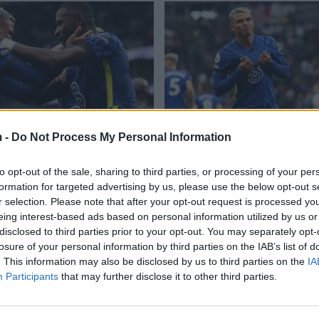
 -
Do Not Process My Personal Information
rinovon me
Thiago Silva gati për të r
rojtësin
kontratën me Chelsean
to opt-out of the sale, sharing to third parties, or processing of your per
01/2022
14:21 / 22/12/2021
schedule
formation for targeted advertising by us, please use the below opt-out s
r selection. Please note that after your opt-out request is processed y
eing interest-based ads based on personal information utilized by us or
disclosed to third parties prior to your opt-out. You may separately opt-
losure of your personal information by third parties on the IAB’s list of
. This information may also be disclosed by us to third parties on the
IA
Participants
that may further disclose it to other third parties.