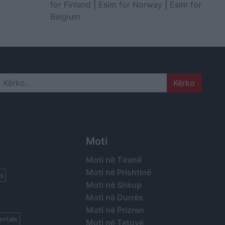
for Finland
|
Esim for Norway
|
Esim for
Belgium
Search
Moti
Moti në Tiranë
Moti në Prishtinë
s
Moti në Shkup
Moti në Durrës
Moti në Prizren
ortale
Moti në Tetovë