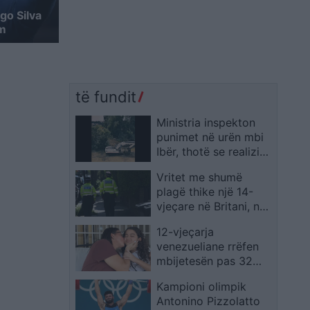
go Silva
ëm
të fundit
Ministria inspekton
punimet në urën mbi
Ibër, thotë se realizimi
po vijon sipas
Vritet me shumë
planifikimit
plagë thike një 14-
vjeçare në Britani, në
gjyq për akuzën e
12-vjeçarja
vrasjes del një
venezueliane rrëfen
bashkëmoshatar
mbijetesën pas 32
orësh nën rrënoja: U
Kampioni olimpik
ushqeva me ketchup
Antonino Pizzolatto
dhe djathë të grirë