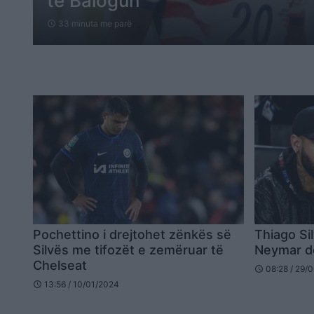
të Balogun
33 minuta me parë
schedule
Pochettino i drejtohet zënkës së
Thiago Sil
Silvës me tifozët e zemëruar të
Neymar do
Chelseat
08:28 / 29/
schedule
13:56 / 10/01/2024
schedule