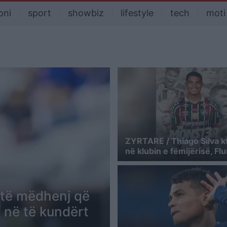
oni
sport
showbiz
lifestyle
tech
moti
ZYRTARE / Thiago Silva k
në klubin e fëmijërisë, F
 të mëdhenj që
 në të kundërt