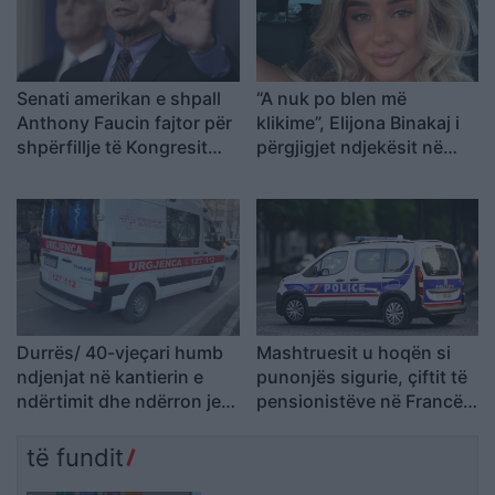
Senati amerikan e shpall
“A nuk po blen më
Anthony Faucin fajtor për
klikime”, Elijona Binakaj i
shpërfillje të Kongresit
përgjigjet ndjekësit në
pasi nuk iu përgjigj
mënyrë ironike
pyetjeve mbi pandeminë e
Covid-19
Durrës/ 40-vjeçari humb
Mashtruesit u hoqën si
ndjenjat në kantierin e
punonjës sigurie, çiftit të
ndërtimit dhe ndërron jetë
pensionistëve në Francë i
në spital
grabiten ar dhe bizhuteri
me vlerë 1.1 milion euro
të fundit