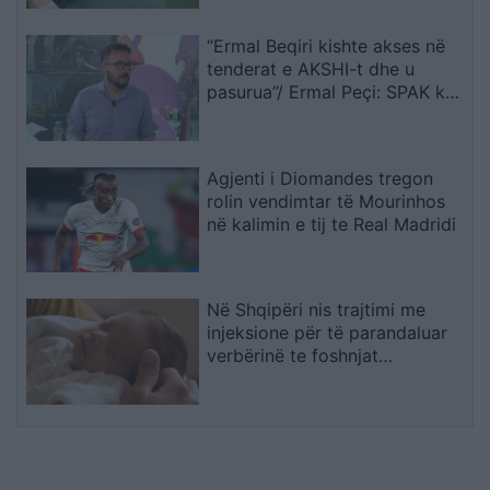
“Ermal Beqiri kishte akses në
tenderat e AKSHI-t dhe u
pasurua”/ Ermal Peçi: SPAK ka
mbërritur në zemër të
Kryeministrisë, gjurmët çojnë
te Rama
Agjenti i Diomandes tregon
rolin vendimtar të Mourinhos
në kalimin e tij te Real Madridi
Në Shqipëri nis trajtimi me
injeksione për të parandaluar
verbërinë te foshnjat
premature