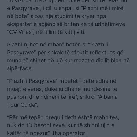
t’u vizituar në Shqipëri, duke përfshirë “Plazhin
e Pasqyrave”, i cili u shpall si “Plazhi më i mirë
në botë” sipas një studimi te kryer nga
ekspertët e agjencisë britanike të udhëtimeve
“CV Villas”, në fillim të këtij viti.
Plazhi njihet në mbarë botën si “Plazhi i
Pasqyrave” për shkak të efektit reflektues që
mund të shihet në ujë kur rrezet e diellit bien në
sipërfaqe.
“Plazhi i Pasqyrave” mbetet i qetë edhe në
muajt e verës, duke iu dhënë mundësinë të
pushoni dhe ndiheni të lirë”, shkroi “Albania
Tour Guide”.
“Për më tepër, bregu i detit është mahnitës,
nuk do t’u besoni syve, kur të shihni ujin e
kaltër të ndezur”, tha operatori.