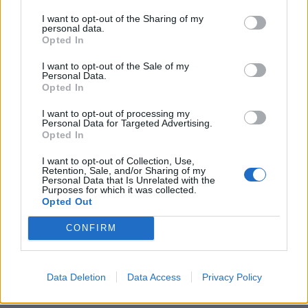
Shqipëria – plazhet
mbresëlënëse nga Lumi i
‘parajsë’ me kosto të ulët
Shalës: Atraksioni turistik
I want to opt-out of the Sharing of my
personal data.
dhe trashëgimia historike
që e duan të gjithë
Opted In
I want to opt-out of the Sale of my
Personal Data.
Opted In
I want to opt-out of processing my
Rama ndan pamjet nga
Personal Data for Targeted Advertising.
Opted In
Lumi i Shalës: Deri para
pak vitesh destinacion
I want to opt-out of Collection, Use,
sekret, sot ofron një
Retention, Sale, and/or Sharing of my
buqete fantastike
Personal Data that Is Unrelated with the
Purposes for which it was collected.
përvojash
Opted Out
CONFIRM
Data Deletion
Data Access
Privacy Policy