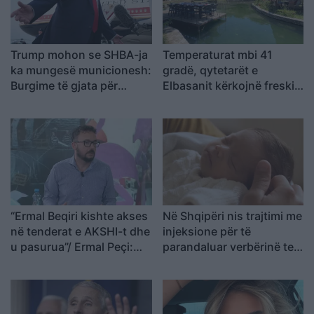
Trump mohon se SHBA-ja
Temperaturat mbi 41
ka mungesë municionesh:
gradë, qytetarët e
Burgime të gjata për
Elbasanit kërkojnë freski
publikuesit e deklaratave
në Byshek
tradhtare
“Ermal Beqiri kishte akses
Në Shqipëri nis trajtimi me
në tenderat e AKSHI-t dhe
injeksione për të
u pasurua”/ Ermal Peçi:
parandaluar verbërinë te
SPAK ka mbërritur në
foshnjat premature
zemër të Kryeministrisë,
gjurmët çojnë te Rama