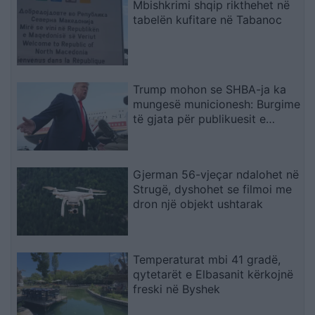
Mbishkrimi shqip rikthehet në
tabelën kufitare në Tabanoc
Trump mohon se SHBA-ja ka
mungesë municionesh: Burgime
të gjata për publikuesit e
deklaratave tradhtare
Gjerman 56-vjeçar ndalohet në
Strugë, dyshohet se filmoi me
dron një objekt ushtarak
Temperaturat mbi 41 gradë,
qytetarët e Elbasanit kërkojnë
freski në Byshek