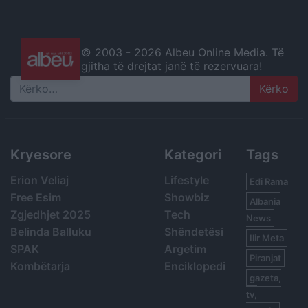
© 2003 -
2026 Albeu Online Media. Të
gjitha të drejtat janë të rezervuara!
Search
Kryesore
Kategori
Tags
Erion Veliaj
Lifestyle
Edi Rama
Free Esim
Showbiz
Albania
Zgjedhjet 2025
Tech
News
Belinda Balluku
Shëndetësi
Ilir Meta
SPAK
Argetim
Piranjat
Kombëtarja
Enciklopedi
gazeta,
tv,