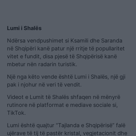
Lumi i Shalës
Ndërsa vendpushimet si Ksamili dhe Saranda
në Shqipëri kanë patur një rritje të popullaritet
vitet e fundit, disa pjesë të Shqipërisë kanë
mbetur nën radarin turistik.
Një nga këto vende është Lumi i Shalës, një gji
pak i njohur në veri të vendit.
Videot e Lumit të Shalës shfaqen në mënyrë
rutinore në platformat e mediave sociale si,
TikTok.
Lumi është quajtur “Tajlanda e Shqipërisë” falë
ujërave të tij të pastër kristal, vegjetacionit dhe