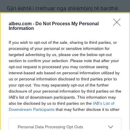
Gjiri është i rrethuar nga shkëmbinj të bardhë.
Sfondi shkëmbor e bën gjirin të ndihet si një
vend sekret.
albeu.com -
Do Not Process My Personal
Information
Ndërkohë, në fillim të këtij viti operatori turistik
TUI e shpalli Shqipërinë si një nga
If you wish to opt-out of the sale, sharing to third parties, or
processing of your personal or sensitive information for
destinacionet më të reja të Evropës.
targeted advertising by us, please use the below opt-out
section to confirm your selection. Please note that after your
Tirana, kryeqyteti i Shqipërisë, ka kryesuar
opt-out request is processed you may continue seeing
listën e qyteteve më të lira në vitin 2021.
interest-based ads based on personal information utilized by
us or personal information disclosed to third parties prior to
your opt-out. You may separately opt-out of the further
Lajme të ngjashme:
disclosure of your personal information by third parties on the
IAB’s list of downstream participants. This information may
also be disclosed by us to third parties on the
IAB’s List of
Downstream Participants
that may further disclose it to other
third parties.
“Catalunya Press”:
Rama ndan pamjet
Personal Data Processing Opt Outs