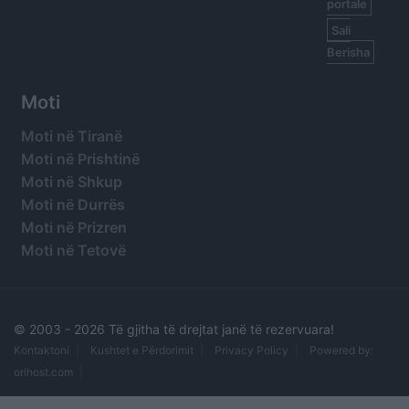
portale
Sali
Berisha
Moti
Moti në Tiranë
Moti në Prishtinë
Moti në Shkup
Moti në Durrës
Moti në Prizren
Moti në Tetovë
© 2003 -
2026 Të gjitha të drejtat janë të rezervuara!
Kontaktoni
Kushtet e Përdorimit
Privacy Policy
Powered by:
orihost.com