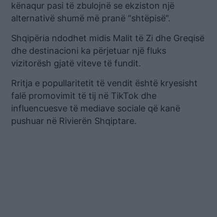
kënaqur pasi të zbulojnë se ekziston një
alternativë shumë më pranë “shtëpisë”.
Shqipëria ndodhet midis Malit të Zi dhe Greqisë
dhe destinacioni ka përjetuar një fluks
vizitorësh gjatë viteve të fundit.
Rritja e popullaritetit të vendit është kryesisht
falë promovimit të tij në TikTok dhe
influencuesve të mediave sociale që kanë
pushuar në Rivierën Shqiptare.