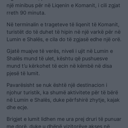
një minibus për në Liqenin e Komanit, i cili zgjat
rreth 90 minuta.
Në terminalin e trageteve të liqenit të Komanit,
turistët do të duhet të hipin në një varkë për në
Lumin e Shalës, e cila do të zgjasë edhe një orë.
Gjatë muajve të verës, niveli i ujit në Lumin e
Shalës mund të ulet, kështu që pushuesve
mund t’u kërkohet të ecin në këmbë në disa
pjesë të lumit.
Pavarësisht se nuk është një destinacion i
njohur turistik, ka shumë aktivitete për të bërë
në Lumin e Shalës, duke përfshirë zhytje, kajak
dhe ecje.
Brigjet e lumit lidhen me ura prej druri të punuar
me dorë, duke u dhënë vizitorëve akses në