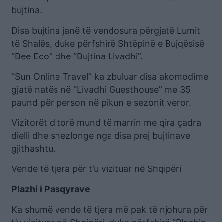
bujtina.
Disa bujtina janë të vendosura përgjatë Lumit
të Shalës, duke përfshirë Shtëpinë e Bujqësisë
“Bee Eco” dhe “Bujtina Livadhi”.
“Sun Online Travel” ka zbuluar disa akomodime
gjatë natës në “Livadhi Guesthouse” me 35
paund për person në pikun e sezonit veror.
Vizitorët ditorë mund të marrin me qira çadra
dielli dhe shezlonge nga disa prej bujtinave
gjithashtu.
Vende të tjera për t’u vizituar në Shqipëri
Plazhi i Pasqyrave
Ka shumë vende të tjera më pak të njohura për