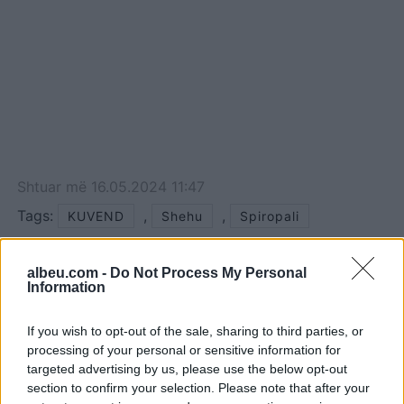
shërbimit civil për 2019-
ën, Spiropali ka tërhequr
vëmendjen e koleges,
Anila…
Shtuar
më
16.05.2024 11:47
Tags:
,
,
KUVEND
Shehu
Spiropali
albeu.com -
Do Not Process My Personal
Information
If you wish to opt-out of the sale, sharing to third parties, or
processing of your personal or sensitive information for
targeted advertising by us, please use the below opt-out
section to confirm your selection. Please note that after your