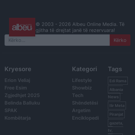
© 2003 -
2026 Albeu Online Media. Të
gjitha të drejtat janë të rezervuara!
Search
Kryesore
Kategori
Tags
Erion Veliaj
Lifestyle
Edi Rama
Free Esim
Showbiz
Albania
Zgjedhjet 2025
Tech
News
Belinda Balluku
Shëndetësi
Ilir Meta
SPAK
Argetim
Piranjat
Kombëtarja
Enciklopedi
gazeta,
tv,