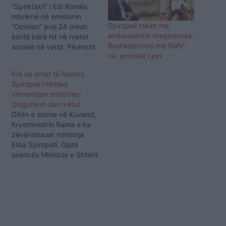
“Spektakli” i Edi Ramës
mbrëmë në emisionin
Spiropali takim me
“Opinion” prej 24 orësh
ambasadorin maqedonas:
është bërë hit në rrjetet
Bashkëpunimi me RMV-
sociale në vend. Pikërisht
në, prioritet i joni
një prej sekuencave më
të ‘famshme të
Foli në emër të Ramës,
performancës’
Spiropali i tërheq
kryeministrore në
vëmendjen ministres:
emisionin live është bërë
Dëgjohesh deri këtu!
pjesë e diskutimit edhe në
Ditën e sotme në Kuvend,
emisionin “Zonë e Lirë”.
Kryeministrin Rama e ka
Ministrja e Shtetit për
zëvëndesuar ministrja
Marrëdhëniet me
Elisa Spiropali. Gjatë
Parlamentin,…
seancës Ministrja e Shtetit
për Marrëdhëniet me
Parlamentin, Elisa
Spiropali u tërhoqi
vëmendjen kolegëve
deputetë e ministra në
seancën plenare. Teksa
raportonte për gjendjen e