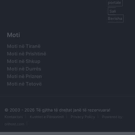
portale
Sali
Berisha
Moti
Moti në Tiranë
Moti në Prishtinë
Moti në Shkup
Moti në Durrës
Moti në Prizren
Moti në Tetovë
© 2003 -
2026 Të gjitha të drejtat janë të rezervuara!
Kontaktoni
Kushtet e Përdorimit
Privacy Policy
Powered by:
orihost.com