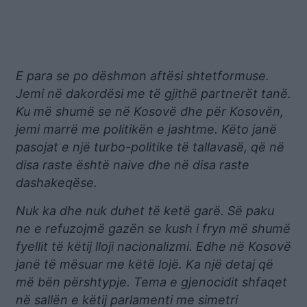
E para se po dëshmon aftësi shtetformuse.
Jemi në dakordësi me të gjithë partnerët tanë.
Ku më shumë se në Kosovë dhe për Kosovën,
jemi marrë me politikën e jashtme. Këto janë
pasojat e një turbo-politike të tallavasë, që në
disa raste është naive dhe në disa raste
dashakeqëse.
Nuk ka dhe nuk duhet të ketë garë. Së paku
ne e refuzojmë gazën se kush i fryn më shumë
fyellit të këtij lloji nacionalizmi. Edhe në Kosovë
janë të mësuar me këtë lojë. Ka një detaj që
më bën përshtypje. Tema e gjenocidit shfaqet
në sallën e këtij parlamenti me simetri