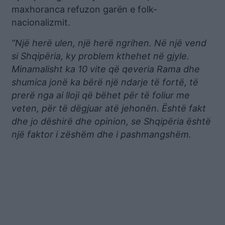
maxhoranca refuzon garën e folk-
nacionalizmit.
“Një herë ulen, një herë ngrihen. Në një vend
si Shqipëria, ky problem kthehet në gjyle.
Minamalisht ka 10 vite që qeveria Rama dhe
shumica jonë ka bërë një ndarje të fortë, të
prerë nga ai lloji që bëhet për të foliur me
veten, për të dëgjuar atë jehonën. Është fakt
dhe jo dëshirë dhe opinion, se Shqipëria është
një faktor i zëshëm dhe i pashmangshëm.