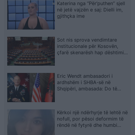
Katerina nga “Për’puthen” sjell
në jetë vajzën e saj: Dielli im,
gjithçka ime
Sot nis sprova vendimtare
institucionale për Kosovën,
çfarë skenarësh hap dështimi i
bisedimeve Kurti–Abdixhiku
Eric Wendt ambasadori i
ardhshëm i SHBA-së në
Shqipëri, ambasada: Do të
përkrahë objektivat e Trump
për NATO-n dhe sigurinë
Kërkoi një ndërhyrje të lehtë në
nofull, por pësoi deformim të
rëndë në fytyrë dhe humbi
punën si modele