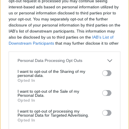
opt-out request is processed you may continue seeing
interest-based ads based on personal information utilized by
us or personal information disclosed to third parties prior to
your opt-out. You may separately opt-out of the further
Eric Wendt ambasadori i
Kërkoi një ndërhyrje të
disclosure of your personal information by third parties on the
ardhshëm i SHBA-së në
lehtë në nofull, por pësoi
IAB’s list of downstream participants. This information may
Shqipëri, ambasada: Do të
deformim të rëndë në
also be disclosed by us to third parties on the
IAB’s List of
përkrahë objektivat e
fytyrë dhe humbi punën si
Downstream Participants
that may further disclose it to other
Trump për NATO-n dhe
modele
third parties.
sigurinë
Personal Data Processing Opt Outs
I want to opt-out of the Sharing of my
personal data.
Opted In
Sulmet e majmunit
Horoskopi i sotëm, 8
I want to opt-out of the Sale of my
Personal Data.
shkaktojnë panik në një
gusht 2026: Cilat janë
Opted In
qytet të Indonezisë, 18 të
shenjat më me fat
plagosur
I want to opt-out of processing my
Personal Data for Targeted Advertising.
Opted In