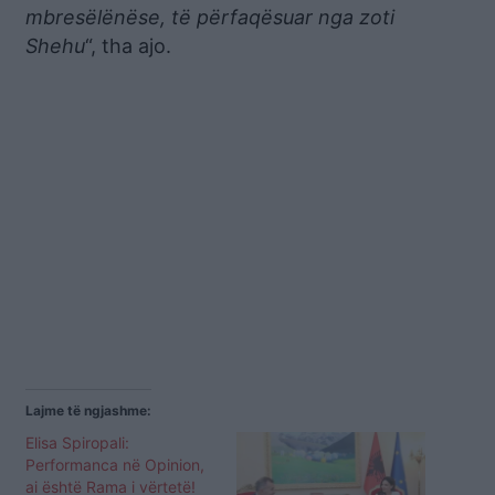
mbresëlënëse, të përfaqësuar nga zoti
Shehu
“, tha ajo.
Lajme të ngjashme:
Elisa Spiropali:
Performanca në Opinion,
ai është Rama i vërtetë!