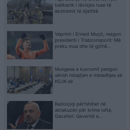
ballkanik i lëvizjes ruse të
ekstremit të djathtë
Veprimi i Ernest Muçit, reagon
presidenti i Trabzonsporit: Më
preku mua dhe të gjithë
lojtarët
Mungesa e kuorumit pengon
sërish mbajtjen e mbledhjes së
KGJK-së
Radoiçiqi përfshihet në
aktakuzën për krime lufte,
Gacaferi: Qeveritë e
mëparshme të PDK-së, LDK-së
dhe AAK-së prisnin 8-10 orë