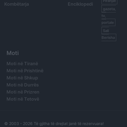
Piranjat
Kombëtarja
Enciklopedi
gazeta,
tv,
portale
Sali
Berisha
Moti
Moti në Tiranë
Moti në Prishtinë
Moti në Shkup
Moti në Durrës
Moti në Prizren
Moti në Tetovë
© 2003 -
2026 Të gjitha të drejtat janë të rezervuara!