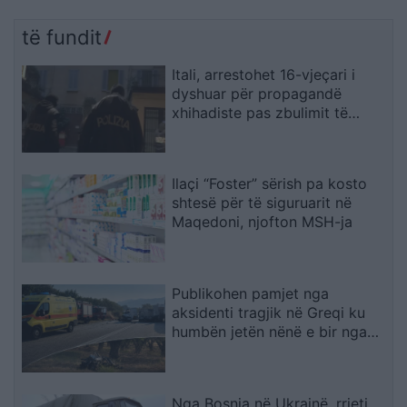
konfiskohen nga Rusia në
politike, AfD parakalon
territoret e pushtuara
CDU/CSU-në me rekord
të fundit
historik
Itali, arrestohet 16-vjeçari i
dyshuar për propagandë
xhihadiste pas zbulimit të
materialeve të ISIS në pajisjet e
tij
Ilaçi “Foster” sërish pa kosto
shtesë për të siguruarit në
Maqedoni, njofton MSH-ja
Publikohen pamjet nga
aksidenti tragjik në Greqi ku
humbën jetën nënë e bir nga
Shqipëria, dy makinat u
përplasën kokë më kokë
(VIDEO)
Nga Bosnja në Ukrainë, rrjeti