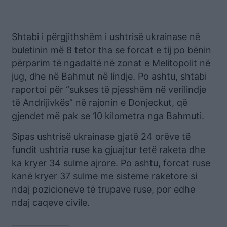
Shtabi i përgjithshëm i ushtrisë ukrainase në
buletinin më 8 tetor tha se forcat e tij po bënin
përparim të ngadaltë në zonat e Melitopolit në
jug, dhe në Bahmut në lindje. Po ashtu, shtabi
raportoi për “sukses të pjesshëm në verilindje
të Andrijivkës” në rajonin e Donjeckut, që
gjendet më pak se 10 kilometra nga Bahmuti.
Sipas ushtrisë ukrainase gjatë 24 orëve të
fundit ushtria ruse ka gjuajtur tetë raketa dhe
ka kryer 34 sulme ajrore. Po ashtu, forcat ruse
kanë kryer 37 sulme me sisteme raketore si
ndaj pozicioneve të trupave ruse, por edhe
ndaj caqeve civile.