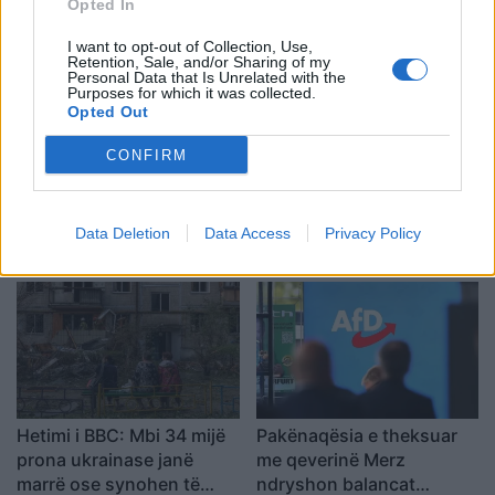
gjendje të rëndë
shpëtoi nga masakra në
Opted In
shëndetësore
Tajlandë
I want to opt-out of Collection, Use,
Retention, Sale, and/or Sharing of my
Personal Data that Is Unrelated with the
Purposes for which it was collected.
Opted Out
CONFIRM
Sulm me armë në një
Tajlandë/ Nxënësi vrau
shkollë tajlandeze,
gjyshërit me armën e
gjashtë të vdekur,
gjyshit dhe më pas qëlloi
Data Deletion
Data Access
Privacy Policy
përfshirë autorin 14-
në shkollë, pesë mësues
vjeçar
të vdekur
Hetimi i BBC: Mbi 34 mijë
Pakënaqësia e theksuar
prona ukrainase janë
me qeverinë Merz
marrë ose synohen të
ndryshon balancat