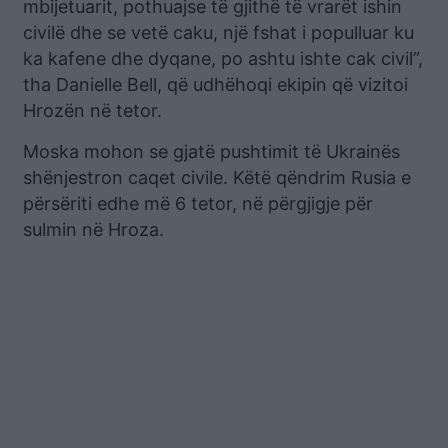
mbijetuarit, pothuajse të gjithë të vrarët ishin
civilë dhe se vetë caku, një fshat i populluar ku
ka kafene dhe dyqane, po ashtu ishte cak civil”,
tha Danielle Bell, që udhëhoqi ekipin që vizitoi
Hrozën në tetor.
Moska mohon se gjatë pushtimit të Ukrainës
shënjestron caqet civile. Këtë qëndrim Rusia e
përsëriti edhe më 6 tetor, në përgjigje për
sulmin në Hroza.