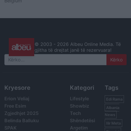
Belgium
© 2003 -
2026 Albeu Online Media. Të
gjitha të drejtat janë të rezervuara!
Search
Kryesore
Kategori
Tags
Erion Veliaj
Lifestyle
Edi Rama
Free Esim
Showbiz
Albania
Zgjedhjet 2025
Tech
News
Belinda Balluku
Shëndetësi
Ilir Meta
SPAK
Argetim