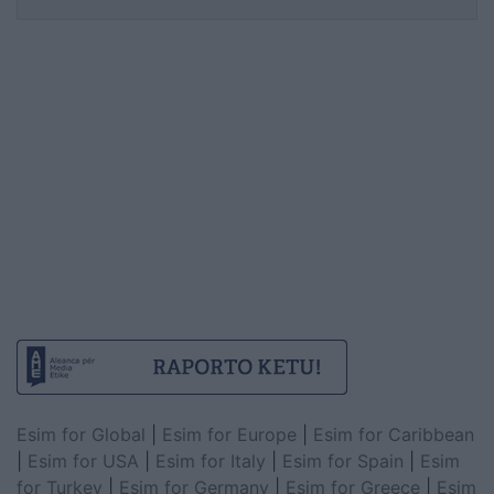
miratimin e tij
Esim for Global
|
Esim for Europe
|
Esim for Caribbean
|
Esim for USA
|
Esim for Italy
|
Esim for Spain
|
Esim
for Turkey
|
Esim for Germany
|
Esim for Greece
|
Esim