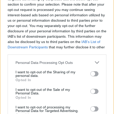
section to confirm your selection. Please note that after your
opt-out request is processed you may continue seeing
interest-based ads based on personal information utilized by
us or personal information disclosed to third parties prior to
your opt-out. You may separately opt-out of the further
disclosure of your personal information by third parties on the
IAB’s list of downstream participants. This information may
Mbylli sytë në moshën
Itali, arrestohet 16-vjeçari
also be disclosed by us to third parties on the
IAB’s List of
26-vjeçare Sydney Towle,
i dyshuar për propagandë
Downstream Participants
that may further disclose it to other
rrëfeu betejën me
xhihadiste pas zbulimit të
third parties.
kancerin e rrallë para mbi
materialeve të ISIS në
një milion ndjekësish
pajisjet e tij
Personal Data Processing Opt Outs
I want to opt-out of the Sharing of my
personal data.
Opted In
I want to opt-out of the Sale of my
Personal Data.
Mediat në Iran: Mojtaba
Mësuesja ime u qëllua
Opted In
Khamenei në shtratin e
teksa po më fliste”,
I want to opt-out of processing my
vdekjes, lideri suprem në
dëshmia e nxënëses që
Personal Data for Targeted Advertising.