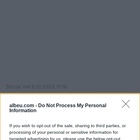
Shtuar
më
8.10.2023 11:16
Tags:
,
,
Lufte
Rusi
Ukrainë
albeu.com -
Do Not Process My Personal
Information
If you wish to opt-out of the sale, sharing to third parties, or
processing of your personal or sensitive information for
targeted advertising by us, please use the below opt-out