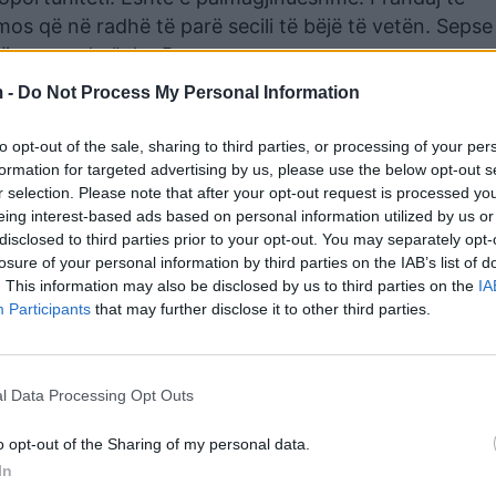
os që në radhë të parë secili të bëjë të vetën. Sepse
 të pamundur” tha Rama.
 -
Do Not Process My Personal Information
ër të qenë pjesë e aksionit të pastrimit të Pyllit të S
he Dritan Leli./albeu.com/
to opt-out of the sale, sharing to third parties, or processing of your per
formation for targeted advertising by us, please use the below opt-out s
r selection. Please note that after your opt-out request is processed y
eing interest-based ads based on personal information utilized by us or
disclosed to third parties prior to your opt-out. You may separately opt-
losure of your personal information by third parties on the IAB’s list of
. This information may also be disclosed by us to third parties on the
IA
Participants
that may further disclose it to other third parties.
l Data Processing Opt Outs
o opt-out of the Sharing of my personal data.
In