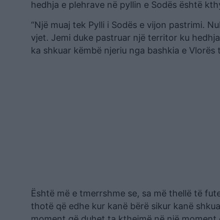
hedhja e plehrave në pyllin e Sodës është kth
“Një muaj tek Pylli i Sodës e vijon pastrimi. 
vjet. Jemi duke pastruar një territor ku hedh
ka shkuar këmbë njeriu nga bashkia e Vlorës t
Është më e tmerrshme se, sa më thellë të fu
thotë që edhe kur kanë bërë sikur kanë shkuar
moment që duhet ta kthejmë në një moment op