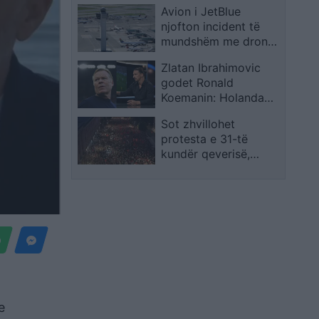
Avion i JetBlue
plagosur; autoritetet
njofton incident të
verifikojnë pistën
mundshëm me dron
terroriste
gjatë afrimit për ulje
Zlatan Ibrahimovic
në JFK
godet Ronald
Koemanin: Holanda
humbi duke mohuar
Sot zhvillohet
identitetin e saj
protesta e 31-të
kundër qeverisë,
qytetarët kërkojnë
largimin e
panegociueshëm të
Edi Ramës
e