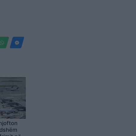
njofton
ndshëm