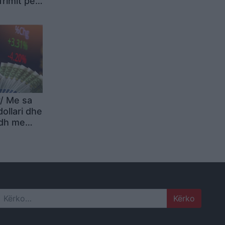
rimit për
/ Me sa
dollari dhe
odh me
ra
Search