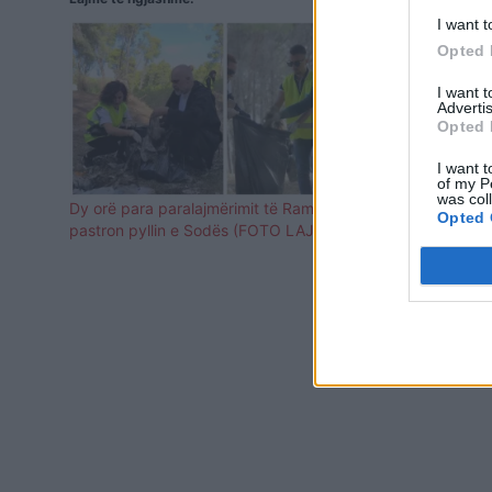
I want t
Opted 
I want 
Advertis
Opted 
I want t
of my P
was col
Dy orë para paralajmërimit të Ramës, Leli
Gjenden esht
Opted 
pastron pyllin e Sodës (FOTO LAJM)
reagon polic