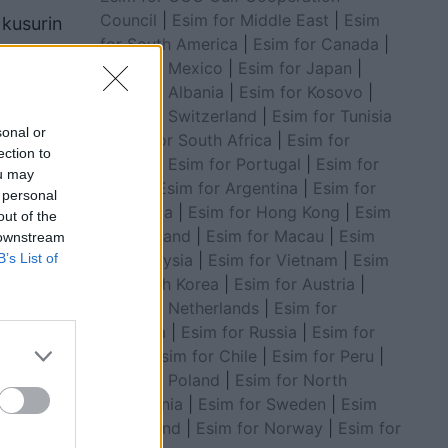
Council
|
Esim for Middle East
|
Esim
 kusurin
for South America
|
Esim for Canada
|
Esim for Mexico
|
Esim for Japan
|
odës, ku
Esim for Albania
|
Esim for Kosovo
|
Esim for Switzerland
|
Esim for Tunisia
sonal or
|
Esim for South Africa
|
Esim for
ection to
Algeria
|
Esim for Portugal
|
Esim for
ou may
Brazil
|
Esim for Argentina
|
Esim for
 personal
Colombia
|
Esim for Hong Kong
|
Esim
out of the
for Thailand
|
Esim for Macau
|
Esim
 downstream
for Malaysia
|
Esim for Vietnam
|
Esim
B’s List of
for South Korea
|
Esim for Austria
|
Esim for Netherlands
|
Esim for
Australia
|
Esim for Russia
|
Esim for
India
|
Esim for Chile
|
Esim for Peru
|
Esim for Poland
|
Esim for North
Macedonia
|
Esim for Sweden
|
Esim
for Finland
|
Esim for Norway
|
Esim for