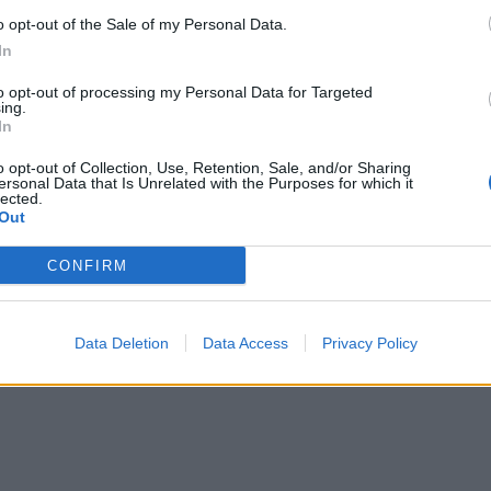
o opt-out of the Sale of my Personal Data.
In
to opt-out of processing my Personal Data for Targeted
ing.
In
o opt-out of Collection, Use, Retention, Sale, and/or Sharing
ersonal Data that Is Unrelated with the Purposes for which it
lected.
ra te Pylli i Sodës në Vlorë,
Përfshihet nga flakët Pylli Sodës n
Out
ia
(VIDEO)
CONFIRM
Data Deletion
Data Access
Privacy Policy