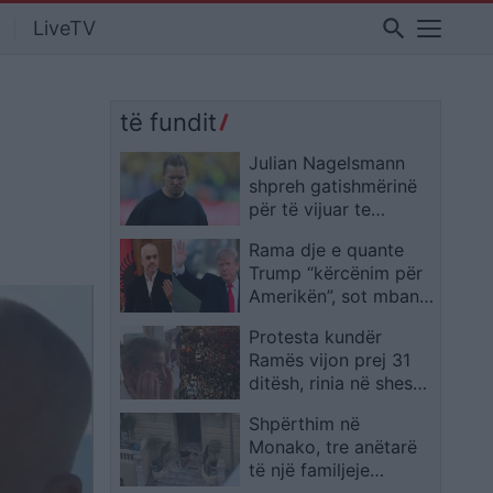
search
LiveTV
të fundit
Julian Nagelsmann
shpreh gatishmërinë
për të vijuar te
Gjermania pas daljes
Rama dje e quante
tronditëse ndaj
Trump “kërcënim për
Paraguait
Amerikën”, sot mban
tjetër qëndrim mes
Protesta kundër
protestave 31-ditore
Ramës vijon prej 31
ditësh, rinia në shesh
dhe një i moshuar
Shpërthim në
shpërthen në lot teksa
Monako, tre anëtarë
i mbështet
të një familjeje
ukrainase mbeten të