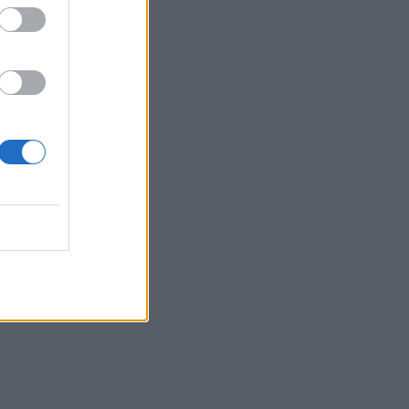
Belgium
ë Vlorë