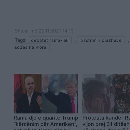
Shtuar
më
20.11.2021 14:19
Tags:
,
debatet rama-leli
pastrimi i plazheve
sodes ne vlore
Rama dje e quante Trump
Protesta kundër 
“kërcënim për Amerikën”,
vijon prej 31 ditësh,