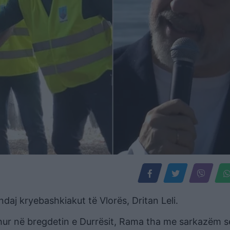
ndaj kryebashkiakut të Vlorës, Dritan Leli.
hur në bregdetin e Durrësit, Rama tha me sarkazëm s