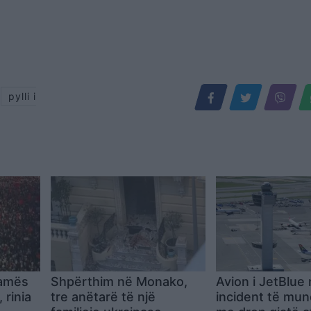
,
pylli i
Ramës
Shpërthim në Monako,
Avion i JetBlue 
 rinia
tre anëtarë të një
incident të mu