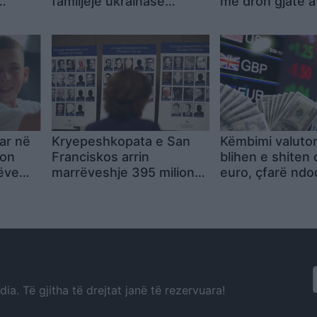
familjeje ukrainase
me dron gjatë af
n në
mbeten të plagosur;
ulje në JFK
et
autoritetet verifikojnë
pistën terroriste
ar në
Kryepeshkopata e San
Këmbimi valutor
kon
Franciskos arrin
blihen e shiten 
ëve
marrëveshje 395 milionë
euro, çfarë nd
dollarësh me më shumë
monedhat e tje
se 530 persona që
denoncuan abuzime
seksuale
a. Të gjitha të drejtat janë të rezervuara!