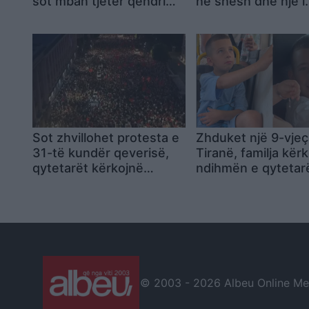
sot mban tjetër qëndrim
në shesh dhe një i
mes protestave 31-ditore
moshuar shpërthe
lot teksa i mbësht
Sot zhvillohet protesta e
Zhduket një 9-vjeç
31-të kundër qeverisë,
Tiranë, familja kër
qytetarët kërkojnë
ndihmën e qytetar
largimin e
për ta gjetur
panegociueshëm të Edi
Ramës
© 2003 -
2026 Albeu Online Medi