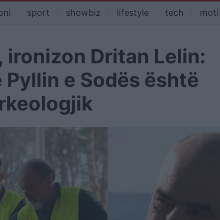
oni
sport
showbiz
lifestyle
tech
moti
 ironizon Dritan Lelin:
 Pyllin e Sodës është
rkeologjik