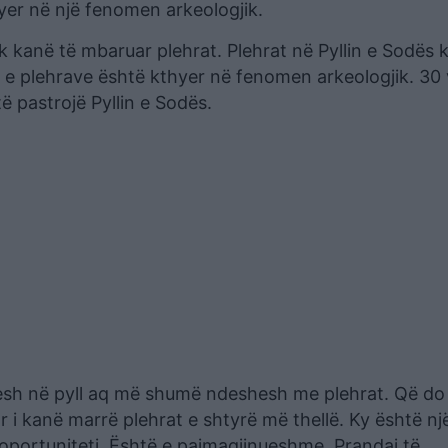
yer në një fenomen arkeologjik.
Nuk kanë të mbaruar plehrat. Plehrat në Pyllin e Sodës
ja e plehrave është kthyer në fenomen arkeologjik. 30 
ë pastrojë Pyllin e Sodës.
tesh në pyll aq më shumë ndeshesh me plehrat. Që do
 i kanë marrë plehrat e shtyrë më thellë. Ky është nj
ortuniteti. Është e paimagjinueshme. Prandaj të