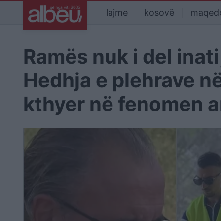
lajme
kosovë
maqed
Ramës nuk i del inati,
Hedhja e plehrave në
kthyer në fenomen a