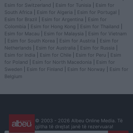
Esim for Switzerland
|
Esim for Tunisia
|
Esim for
South Africa
|
Esim for Algeria
|
Esim for Portugal
|
Esim for Brazil
|
Esim for Argentina
|
Esim for
Colombia
|
Esim for Hong Kong
|
Esim for Thailand
|
Esim for Macau
|
Esim for Malaysia
|
Esim for Vietnam
|
Esim for South Korea
|
Esim for Austria
|
Esim for
Netherlands
|
Esim for Australia
|
Esim for Russia
|
Esim for India
|
Esim for Chile
|
Esim for Peru
|
Esim
for Poland
|
Esim for North Macedonia
|
Esim for
Sweden
|
Esim for Finland
|
Esim for Norway
|
Esim for
Belgium
© 2003 -
2026 Albeu Online Media. Të
gjitha të drejtat janë të rezervuara!