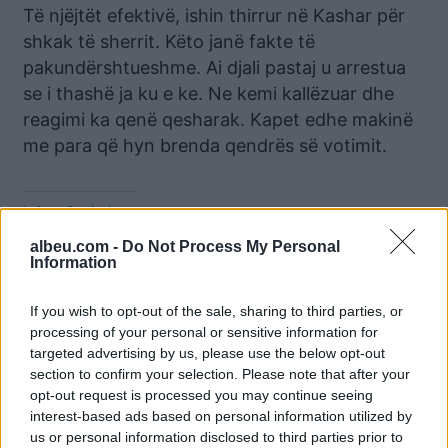
Të njëjtët efektivë, ishin thirrur në Kashar për
shkak të sherrit. Këto janë fakte të
pakundërshtueshme. Ai djali pastaj u arrestua
se i thashë ja ku e ke. Ne kemi kallëzuar dhe
reagimi ka qenë qesharak. Kapet edhe makinë
me para që hyn brenda qendrës së votimit.
Lajme të ngjashme:
albeu.com -
Do Not Process My Personal
Information
If you wish to opt-out of the sale, sharing to third parties, or
processing of your personal or sensitive information for
“Kaq budalla e dini
“Thanë që Grida donte
targeted advertising by us, please use the below opt-out
Ramën, që t’ju japë qeveri
Shabanin për Avokat
section to confirm your selection. Please note that after your
teknike?”/ Flamur Noka:
Populli”/ Salianji: Unë me
opt-out request is processed you may continue seeing
Zgjedhjet nuk do të
Balliun nuk pi as kafe, jo
interest-based ads based on personal information utilized by
njihen, si në Serbi
më ti kërkoj firmën
us or personal information disclosed to third parties prior to