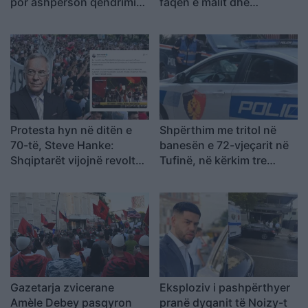
por ashpërson qëndrimin
faqen e malit dhe
ndaj SPAK-ut dhe
kërcënon 30 banesa e
reformës territoriale
biznese
Protesta hyn në ditën e
Shpërthim me tritol në
70-të, Steve Hanke:
banesën e 72-vjeçarit në
Shqiptarët vijojnë revoltën
Tufinë, në kërkim tre
kundër korrupsionit,
vëllezër
Rama duhet të largohet
Gazetarja zvicerane
Eksploziv i pashpërthyer
Amèle Debey pasqyron
pranë dyqanit të Noizy-t