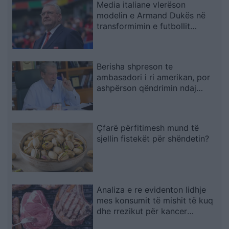
Media italiane vlerëson
modelin e Armand Dukës në
transformimin e futbollit
shqiptar
Berisha shpreson te
ambasadori i ri amerikan, por
ashpërson qëndrimin ndaj
SPAK-ut dhe reformës
territoriale
Çfarë përfitimesh mund të
sjellin fistekët për shëndetin?
Analiza e re evidenton lidhje
mes konsumit të mishit të kuq
dhe rrezikut për kancer
pankreatik