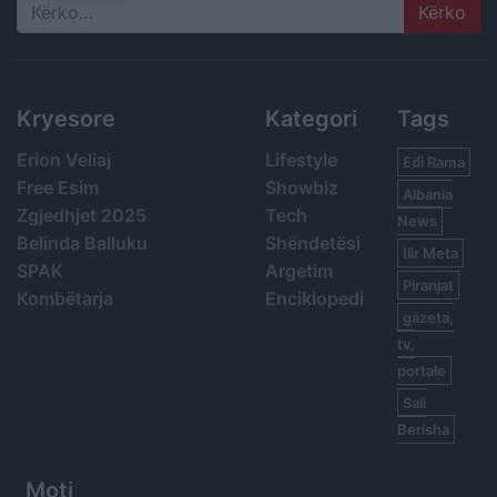
Search
Kryesore
Kategori
Tags
Erion Veliaj
Lifestyle
Edi Rama
Free Esim
Showbiz
Albania
Zgjedhjet 2025
Tech
News
Belinda Balluku
Shëndetësi
Ilir Meta
SPAK
Argetim
Piranjat
Kombëtarja
Enciklopedi
gazeta,
tv,
portale
Sali
Berisha
Moti