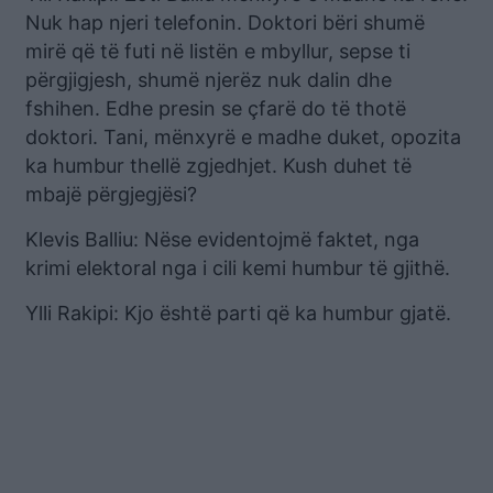
Nuk hap njeri telefonin. Doktori bëri shumë
mirë që të futi në listën e mbyllur, sepse ti
përgjigjesh, shumë njerëz nuk dalin dhe
fshihen. Edhe presin se çfarë do të thotë
doktori. Tani, mënxyrë e madhe duket, opozita
ka humbur thellë zgjedhjet. Kush duhet të
mbajë përgjegjësi?
Klevis Balliu: Nëse evidentojmë faktet, nga
krimi elektoral nga i cili kemi humbur të gjithë.
Ylli Rakipi: Kjo është parti që ka humbur gjatë.