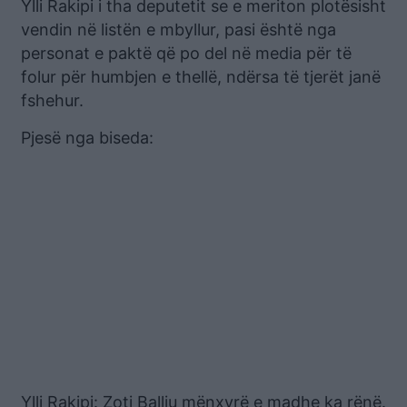
Ylli Rakipi i tha deputetit se e meriton plotësisht
vendin në listën e mbyllur, pasi është nga
personat e paktë që po del në media për të
folur për humbjen e thellë, ndërsa të tjerët janë
fshehur.
Pjesë nga biseda:
Ylli Rakipi: Zoti Balliu mënxyrë e madhe ka rënë.