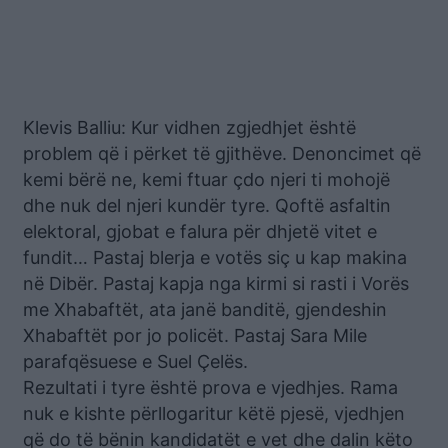
Klevis Balliu: Kur vidhen zgjedhjet është
problem që i përket të gjithëve. Denoncimet që
kemi bërë ne, kemi ftuar çdo njeri ti mohojë
dhe nuk del njeri kundër tyre. Qoftë asfaltin
elektoral, gjobat e falura për dhjetë vitet e
fundit… Pastaj blerja e votës siç u kap makina
në Dibër. Pastaj kapja nga kirmi si rasti i Vorës
me Xhabaftët, ata janë banditë, gjendeshin
Xhabaftët por jo policët. Pastaj Sara Mile
parafqësuese e Suel Çelës.
Rezultati i tyre është prova e vjedhjes. Rama
nuk e kishte përllogaritur këtë pjesë, vjedhjen
që do të bënin kandidatët e vet dhe dalin këto