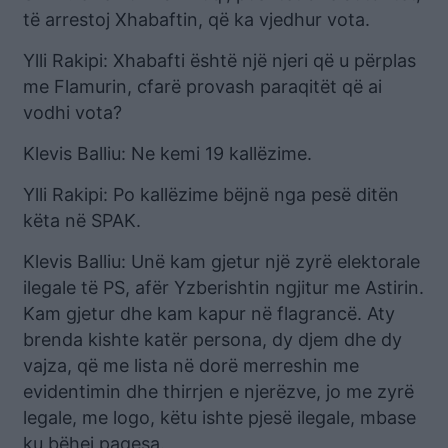
të arrestoj Xhabaftin, që ka vjedhur vota.
Ylli Rakipi: Xhabafti është një njeri që u përplas
me Flamurin, cfarë provash paraqitët që ai
vodhi vota?
Klevis Balliu: Ne kemi 19 kallëzime.
Ylli Rakipi: Po kallëzime bëjnë nga pesë ditën
këta në SPAK.
Klevis Balliu: Unë kam gjetur një zyrë elektorale
ilegale të PS, afër Yzberishtin ngjitur me Astirin.
Kam gjetur dhe kam kapur në flagrancë. Aty
brenda kishte katër persona, dy djem dhe dy
vajza, që me lista në dorë merreshin me
evidentimin dhe thirrjen e njerëzve, jo me zyrë
legale, me logo, këtu ishte pjesë ilegale, mbase
ku bëhej pagesa.