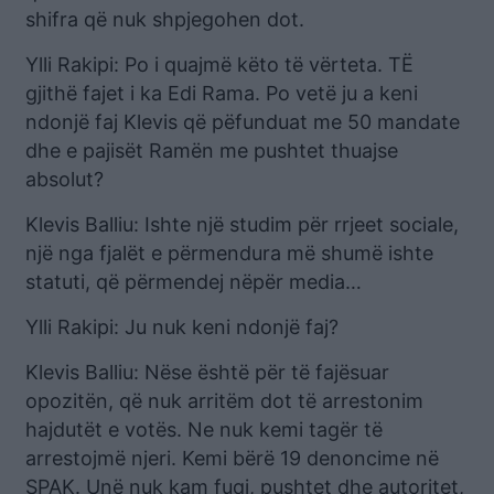
shifra që nuk shpjegohen dot.
Ylli Rakipi: Po i quajmë këto të vërteta. TË
gjithë fajet i ka Edi Rama. Po vetë ju a keni
ndonjë faj Klevis që pëfunduat me 50 mandate
dhe e pajisët Ramën me pushtet thuajse
absolut?
Klevis Balliu: Ishte një studim për rrjeet sociale,
një nga fjalët e përmendura më shumë ishte
statuti, që përmendej nëpër media…
Ylli Rakipi: Ju nuk keni ndonjë faj?
Klevis Balliu: Nëse është për të fajësuar
opozitën, që nuk arritëm dot të arrestonim
hajdutët e votës. Ne nuk kemi tagër të
arrestojmë njeri. Kemi bërë 19 denoncime në
SPAK. Unë nuk kam fuqi, pushtet dhe autoritet,