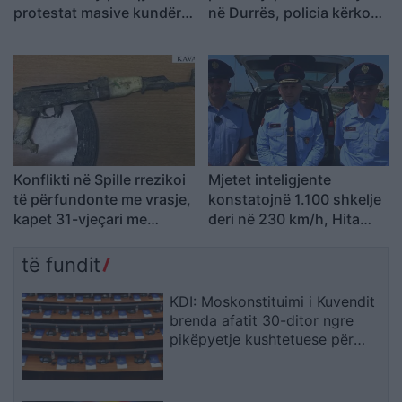
protestat masive kundër
në Durrës, policia kërkon
Ramës: Shqiptarët duan t’i
autorët
japin fund pushtetit 35-
vjeçar të të njëjtëve emra
Konflikti në Spille rrezikoi
Mjetet inteligjente
të përfundonte me vrasje,
konstatojnë 1.100 shkelje
kapet 31-vjeçari me
deri në 230 km/h, Hita
kallashnikov
inspekton kontrollet në
terren
të fundit
KDI: Moskonstituimi i Kuvendit
brenda afatit 30-ditor ngre
pikëpyetje kushtetuese për
hapat e ardhshëm