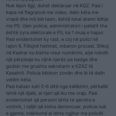
Nuk lejon ligji, duhet deklaruar në KQZ. Pasi i
kapa në flagrancë me video, dalin këta me
vrapë dhe më bërtasin, është lokal skemi lidhje
me PS. Vjen policia, administratori i pallatit tha
është zyra elektorale e PS, ka 1 muaj e hapur.
Pasi evidentohet ky rast, e coj në polici në
rajon 6. Fillojnë hetimet, mbaron procesi. Shkoj
në Kashar ku kishte nisur numërimi, atje ndodh
një përplasje ku vijnë njerëz pa badge dhe
godsin me grushta sekretarin e KZAZ të
Kasahrit. Policia bllokon zonën dhe lë të dalin
vetëm këta.
Pasi kaluan kati 5-6 ditë nga kallëzimi, përballë
ishtë një djalë, ai njeri që iku me vrap. Pasi
evidentohet që personi ishte te qendra e
votimit, i njëjti që kisha denoncuar, policia nuk
e gjente, ndërkohë ai ishte ngjitur me policët.