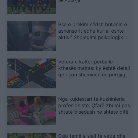
te PSG-ja
Pse e prekim sërish butonin e
ashensorit edhe kur ai është
aktiv? Shpjegimi psikologjik
pas këtij veprimi
Vetura e kaltër përballë
kthesës majtas: ky është detaji
që i çon shumicën në përgjigje
të gabuar
Nga kujdestari te kuzhinierja
profesioniste: Çfarë zbuloi pas
shtatë bisedash në shtatë ditë
Çdo temë e sjell te vetja dhe