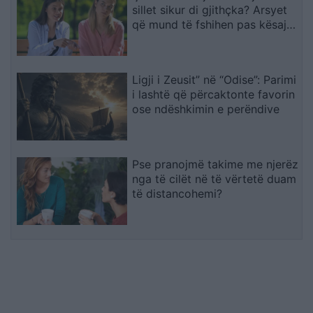
sillet sikur di gjithçka? Arsyet
që mund të fshihen pas kësaj
sjelljeje
Ligji i Zeusit” në “Odise”: Parimi
i lashtë që përcaktonte favorin
ose ndëshkimin e perëndive
Pse pranojmë takime me njerëz
nga të cilët në të vërtetë duam
të distancohemi?