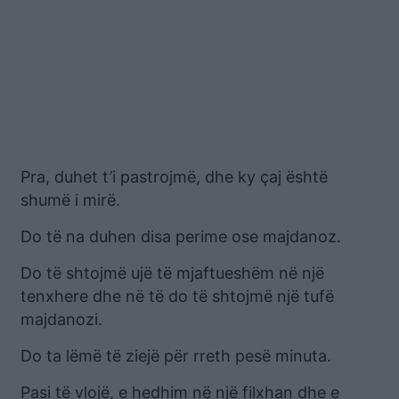
Pra, duhet t’i pastrojmë, dhe ky çaj është
shumë i mirë.
Do të na duhen disa perime ose majdanoz.
Do të shtojmë ujë të mjaftueshëm në një
tenxhere dhe në të do të shtojmë një tufë
majdanozi.
Do ta lëmë të ziejë për rreth pesë minuta.
Pasi të vlojë, e hedhim në një filxhan dhe e