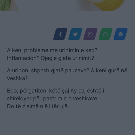
A keni probleme me urinimin e keq?
Inflamacion? Djegie gjatë urinimit?
A urinoni shpesh gjatë pauzave? A keni gurë në
veshka?
Epo, përgatiteni këtë çaj Ky çaj është i
shkëlqyer për pastrimin e veshkave.
Do të ziejmë një litër ujë..