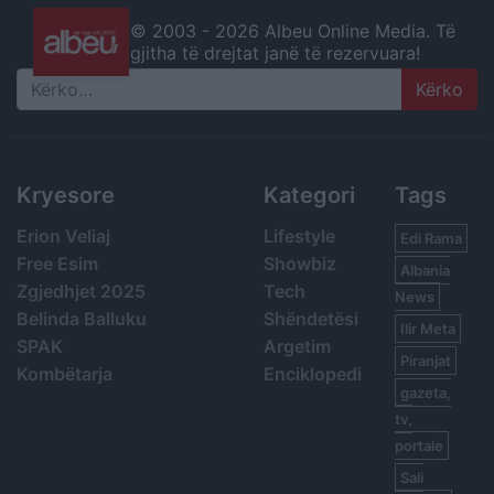
© 2003 -
2026 Albeu Online Media. Të
gjitha të drejtat janë të rezervuara!
Search
Kryesore
Kategori
Tags
Erion Veliaj
Lifestyle
Edi Rama
Free Esim
Showbiz
Albania
Zgjedhjet 2025
Tech
News
Belinda Balluku
Shëndetësi
Ilir Meta
SPAK
Argetim
Piranjat
Kombëtarja
Enciklopedi
gazeta,
tv,
portale
Sali