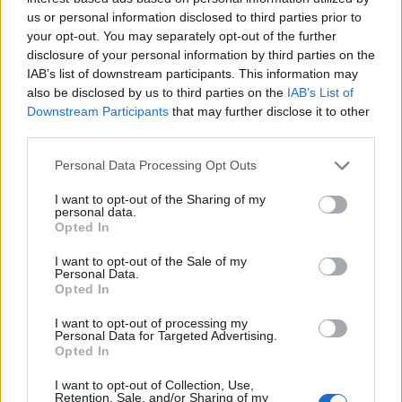
us or personal information disclosed to third parties prior to
Pse e prekim sërish
Vetura e kaltër përballë
your opt-out. You may separately opt-out of the further
butonin e ashensorit edhe
kthesës majtas: ky është
disclosure of your personal information by third parties on the
kur ai është aktiv?
detaji që i çon shumicën
IAB’s list of downstream participants. This information may
Shpjegimi psikologjik pas
në përgjigje të gabuar
also be disclosed by us to third parties on the
IAB’s List of
këtij veprimi
Downstream Participants
that may further disclose it to other
third parties.
Personal Data Processing Opt Outs
I want to opt-out of the Sharing of my
personal data.
Opted In
Nga kujdestari te
Çdo temë e sjell te vetja
kuzhinierja profesioniste:
dhe sillet sikur di
I want to opt-out of the Sale of my
Çfarë zbuloi pas shtatë
gjithçka? Arsyet që mund
Personal Data.
Opted In
bisedash në shtatë ditë
të fshihen pas kësaj
sjelljeje
I want to opt-out of processing my
Personal Data for Targeted Advertising.
Opted In
I want to opt-out of Collection, Use,
Retention, Sale, and/or Sharing of my