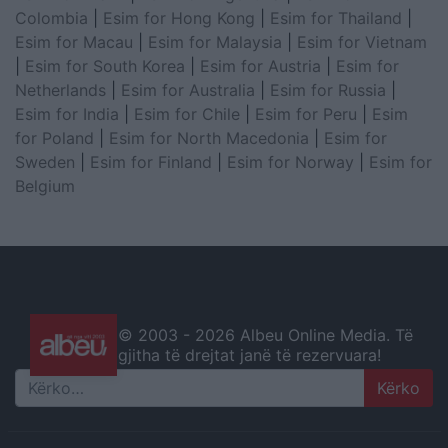
Colombia
|
Esim for Hong Kong
|
Esim for Thailand
|
Esim for Macau
|
Esim for Malaysia
|
Esim for Vietnam
|
Esim for South Korea
|
Esim for Austria
|
Esim for
Netherlands
|
Esim for Australia
|
Esim for Russia
|
Esim for India
|
Esim for Chile
|
Esim for Peru
|
Esim
for Poland
|
Esim for North Macedonia
|
Esim for
Sweden
|
Esim for Finland
|
Esim for Norway
|
Esim for
Belgium
© 2003 -
2026 Albeu Online Media. Të
gjitha të drejtat janë të rezervuara!
Search