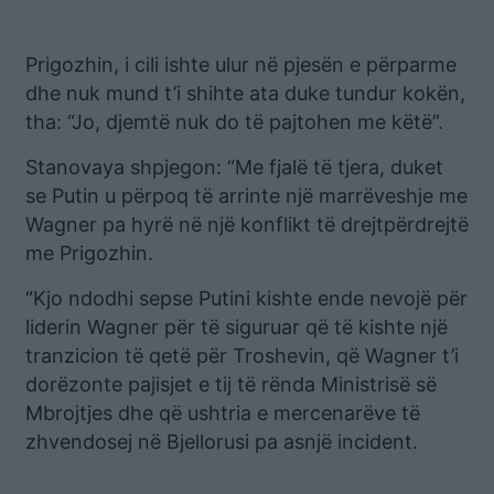
Prigozhin, i cili ishte ulur në pjesën e përparme
dhe nuk mund t’i shihte ata duke tundur kokën,
tha: “Jo, djemtë nuk do të pajtohen me këtë”.
Stanovaya shpjegon: “Me fjalë të tjera, duket
se Putin u përpoq të arrinte një marrëveshje me
Wagner pa hyrë në një konflikt të drejtpërdrejtë
me Prigozhin.
“Kjo ndodhi sepse Putini kishte ende nevojë për
liderin Wagner për të siguruar që të kishte një
tranzicion të qetë për Troshevin, që Wagner t’i
dorëzonte pajisjet e tij të rënda Ministrisë së
Mbrojtjes dhe që ushtria e mercenarëve të
zhvendosej në Bjellorusi pa asnjë incident.