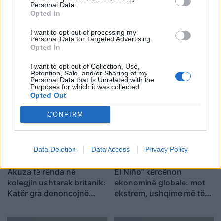
Personal Data.
çmimeve të ushqimeve
Opted In
I want to opt-out of processing my
Personal Data for Targeted Advertising.
Opted In
Sulmohet në Odesa anija
Trump kundër
I want to opt-out of Collection, Use,
e ngarkuar me grurë,
raportimeve për
Retention, Sale, and/or Sharing of my
humb jetën një pjesëtar i
pakësimin e raketave
Personal Data that Is Unrelated with the
Purposes for which it was collected.
ekuipazhit
amerikane: Kemi më
Opted Out
shumë municione se çdo
vend tjetër
CONFIRM
Data Deletion
Data Access
Privacy Policy
Akuza të rënda në
El Niño” kërcënon
kolegjin ushtarak britanik:
ekonominë globale: mot
Katër gra denoncojnë
ekstrem, ushqime më të
përdhunime dhe sulme
shtrenjta dhe pasoja që
seksuale
mund të zgjasin me vite