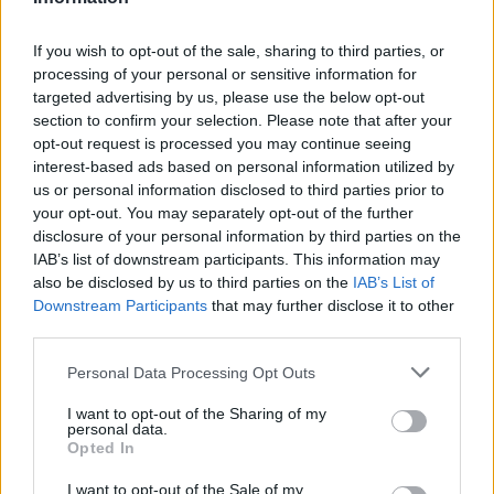
Tags:
,
,
Prigozhin
vdekja e prigozhi
Vladimir
Putin
If you wish to opt-out of the sale, sharing to third parties, or
processing of your personal or sensitive information for
targeted advertising by us, please use the below opt-out
section to confirm your selection. Please note that after your
opt-out request is processed you may continue seeing
interest-based ads based on personal information utilized by
us or personal information disclosed to third parties prior to
your opt-out. You may separately opt-out of the further
disclosure of your personal information by third parties on the
IAB’s list of downstream participants. This information may
also be disclosed by us to third parties on the
IAB’s List of
Downstream Participants
that may further disclose it to other
third parties.
Franca bëhet pjesë e
DW: Një “El Nino” i
Personal Data Processing Opt Outs
projektit miliardësh Greqi-
fuqishëm mund të godasë
I want to opt-out of the Sharing of my
Qipro, marrëveshja
planetin deri në fund të
personal data.
riformëson hartën
vitit, do sjellë tronditje
Opted In
energjetike të Mesdheut
ekonomike botërore, mot
I want to opt-out of the Sale of my
ekstrem dhe rritje të