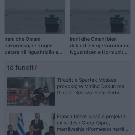
Irani dhe Omani
Irani dhe Omani bien
dakordësojnë rrugën
dakord për një korridor në
detare në Ngushticën e
Ngushticën e Hormuzit,
Hormuzit: Negociatat në
negociatat në fazën
fazën përfundimtare
përfundimtare
të fundit
Tifozët e Spartak Moskës
provokojnë Mirlind Dakun me
thirrjet “Kosova është Serbi
Franca bëhet pjesë e projektit
miliardësh Greqi-Qipro,
marrëveshja riformëson hartën