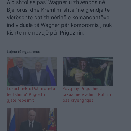
Ajo shtoi se pasi Wagner u zhvendos në
Bjellorusi dhe Kremlini ishte “në gjendje të
vlerësonte gatishmërinë e komandantëve
individualë të Wagner për kompromis”, nuk
kishte më nevojë për Prigozhin.
Lajme të ngjashme:
Lukashenko: Putini donte
Yevgeny Prigozhin u
të “fshinte” Prigozhin
takua me Vladimir Putinin
gjatë rebelimit
pas kryengritjes