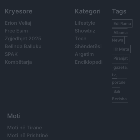
Kryesore
Kategori
Tags
Erion Veliaj
Lifestyle
Edi Rama
Free Esim
Showbiz
Albania
Zgjedhjet 2025
Tech
News
Belinda Balluku
Shëndetësi
Ilir Meta
SPAK
Argetim
Piranjat
Kombëtarja
Enciklopedi
gazeta,
tv,
portale
Sali
Berisha
Moti
Moti në Tiranë
Moti në Prishtinë