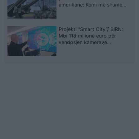
amerikane: Kemi më shumë
municione se çdo vend tjetër
Projekti “Smart City”/ BIRN:
Mbi 118 milionë euro për
vendosjen kamerave
inteligjente, por kush e
garanton sigurinë?! Prindër dhe
ekspertë të alarmuar për
rrezikun e mundshëm
kibernetik