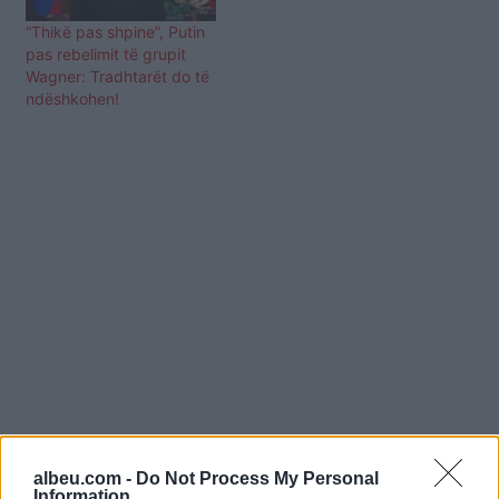
“Thikë pas shpine”, Putin
pas rebelimit të grupit
Wagner: Tradhtarët do të
ndëshkohen!
albeu.com -
Do Not Process My Personal
Shtuar
më
27.08.2023 14:06
Information