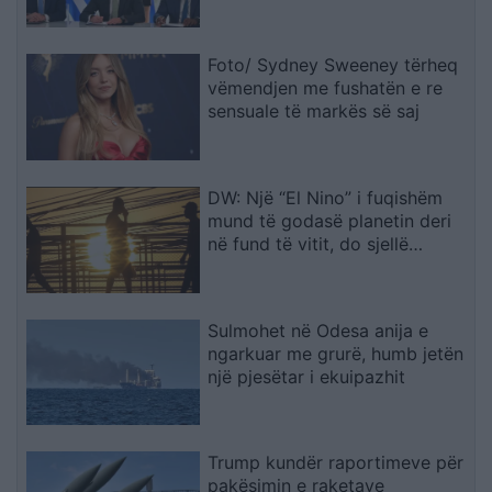
energjetike të Mesdheut
Foto/ Sydney Sweeney tërheq
vëmendjen me fushatën e re
sensuale të markës së saj
DW: Një “El Nino” i fuqishëm
mund të godasë planetin deri
në fund të vitit, do sjellë
tronditje ekonomike botërore,
mot ekstrem dhe rritje të
çmimeve të ushqimeve
Sulmohet në Odesa anija e
ngarkuar me grurë, humb jetën
një pjesëtar i ekuipazhit
Trump kundër raportimeve për
pakësimin e raketave