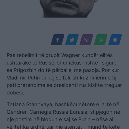
Pas rebelimit të grupit Wagner kundër elitës
ushtarake të Rusisë, shumëkush ishte i sigurt
se Prigozhin do të përballej me pasoja. Por kur
Vladimir Putin dukej se fali ish kuzhinierin e tij,
pati pretendime se presidenti rus kishte treguar
dobësi.
Tatiana Stanovaya, bashkëpunëtore e lartë në
Qendrën Carnegie Russia Eurasia, shpjegon në
një postim në blogun e saj se Putin – nëse ai
vërtet ka urdhëruar një atentat – mund të ketë