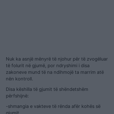
Nuk ka asnjë mënyrë të njohur për të zvogëluar
të folurit në gjumë, por ndryshimi i disa
zakoneve mund të na ndihmojë ta marrim atë
nën kontroll.
Disa këshilla të gjumit të shëndetshëm
përfshijnë:
-shmangia e vakteve të rënda afër kohës së
gjumit