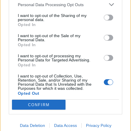
në Hormuz pritet së
Lushnjen
Personal Data Processing Opt Outs
shpejti
I want to opt-out of the Sharing of my
personal data.
Opted In
I want to opt-out of the Sale of my
Personal Data.
Opted In
Përfundon protesta e 69-
Flakët përfshijnë një
të kundër kryeministrit,
banesë në Shkodër,
I want to opt-out of processing my
Personal Data for Targeted Advertising.
thirrje për burgosjen e
zjarrfikësit vënë situatën
Opted In
Ramës dhe Berishës:
nën kontroll
“Nesër do të jemi më
I want to opt-out of Collection, Use,
shumë, nuk ndalemi”
Retention, Sale, and/or Sharing of my
Personal Data that Is Unrelated with the
Purposes for which it was collected.
Opted Out
CONFIRM
Përplasje për emigrantët
Dita e 69-të e protestës,
në Ceuta, Spanja rikthen
qytetarët marshojnë
Data Deletion
Data Access
Privacy Policy
kontrollet kufitare ndaj
nëpër Tiranë