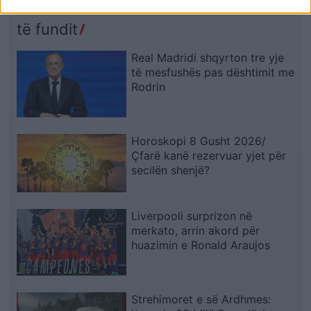
udhëtarëve nga Italia
të fundit
Real Madridi shqyrton tre yje
të mesfushës pas dështimit me
Rodrin
Horoskopi 8 Gusht 2026/
Çfarë kanë rezervuar yjet për
secilën shenjë?
Liverpooli surprizon në
merkato, arrin akord për
huazimin e Ronald Araujos
Strehimoret e së Ardhmes: