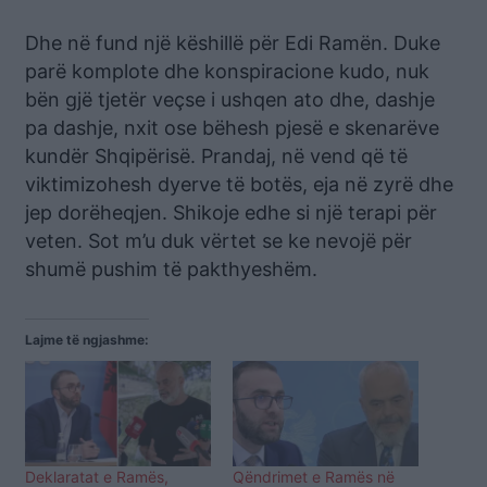
Dhe në fund një këshillë për Edi Ramën. Duke
parë komplote dhe konspiracione kudo, nuk
bën gjë tjetër veçse i ushqen ato dhe, dashje
pa dashje, nxit ose bëhesh pjesë e skenarëve
kundër Shqipërisë. Prandaj, në vend që të
viktimizohesh dyerve të botës, eja në zyrë dhe
jep dorëheqjen. Shikoje edhe si një terapi për
veten. Sot m’u duk vërtet se ke nevojë për
shumë pushim të pakthyeshëm.
Lajme të ngjashme:
Deklaratat e Ramës,
Qëndrimet e Ramës në