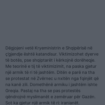
Dëgjojeni vetë Kryeministrin e Shqipërisë në
ç’gjendje është katandisur. Viktimizohet dyerve
të botës, pse shqiptarët i kërkojnë dorëheqje.
Me teorinë e tij të viktimizimit, na paska gjetur
një armik të ri të jashtëm. Ditën e parë na tha
se protestat në Zvërnec u nxitën nga fqinjët që
na kanë zili. Domethënë armiku i jashtëm ishte
Greqia. Pastaj na tha se pas protestës
qëndrojnë myslimanët e zemëruar për Gazën.
Sot ka gjetur një armik të ri: iranianët.