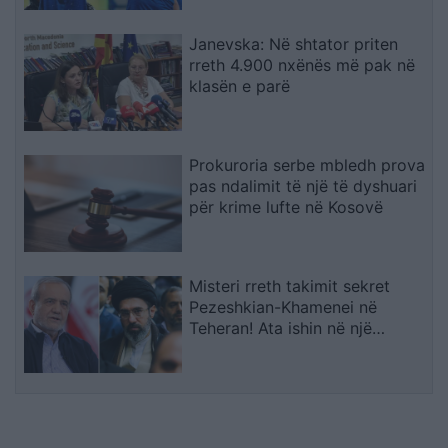
Janevska: Në shtator priten
rreth 4.900 nxënës më pak në
klasën e parë
Prokuroria serbe mbledh prova
pas ndalimit të një të dyshuari
për krime lufte në Kosovë
Misteri rreth takimit sekret
Pezeshkian-Khamenei në
Teheran! Ata ishin në një
makinë me xhama të errët,
duke e dëgjuar njëri-tjetrin, por
pa e parë