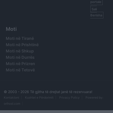
portale
Sali
Berisha
Moti
Moti në Tiranë
Moti në Prishtinë
Moti në Shkup
Moti në Durrës
Moti në Prizren
Moti në Tetovë
© 2003 -
2026 Të gjitha të drejtat janë të rezervuara!
Kontaktoni
Kushtet e Përdorimit
Privacy Policy
Powered by:
orihost.com