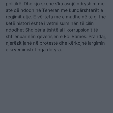
politikë. Dhe kjo skenë s’ka asnjë ndryshim me
atë që ndodh në Teheran me kundërshtarët e
regjimit atje. E vërteta më e madhe në të gjithë
këtë histori është i vetmi sulm nën të cilin
ndodhet Shqipëria është ai i korrupsionit të
shfrenuar nën qeverisjen e Edi Ramës. Prandaj,
njerëzit janë në protestë dhe kërkojnë largimin
e kryeministrit nga detyra.