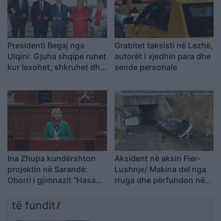
Presidenti Begaj nga
Grabitet taksisti në Lezhë,
Ulqini: Gjuha shqipe ruhet
autorët i vjedhin para dhe
kur lexohet, shkruhet dhe
sende personale
u përcillet fëmijëve
Ina Zhupa kundërshton
Aksident në aksin Fier-
projektin në Sarandë:
Lushnje/ Makina del nga
Oborri i gjimnazit “Hasan
rruga dhe përfundon në
Tahsini” të mos
nënkalim, plagoset
shndërrohet në parking
drejtuesi
të fundit
publik