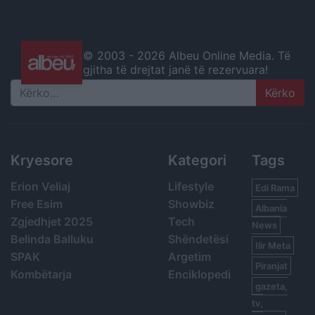
© 2003 -
2026 Albeu Online Media. Të
gjitha të drejtat janë të rezervuara!
Search
Kryesore
Kategori
Tags
Erion Veliaj
Lifestyle
Edi Rama
Free Esim
Showbiz
Albania
Zgjedhjet 2025
Tech
News
Belinda Balluku
Shëndetësi
Ilir Meta
SPAK
Argetim
Piranjat
Kombëtarja
Enciklopedi
gazeta,
tv,