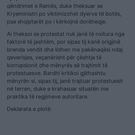
qëndrimet e Ramës, duke theksuar se
Kryeministri po viktimizohet dyerve të botës,
pse shqiptarët po i kërkojnë dorëheqje.
Ai theksoi se protestat nuk janë të nxitura nga
faktorë të jashtëm, por sipas tij kanë origjinë
brenda vendit dhe lidhen me pakënaqësi ndaj
qeverisjes, veçanërisht për çështje të
korrupsionit dhe mënyrës së trajtimit të
protestuesve. Bardhi kritikoi gjithashtu
mënyrën si, sipas tij, janë trajtuar protestuesit
në terren, duke e krahasuar situatën me
praktika të regjimeve autoritare.
Deklarata e plotë: