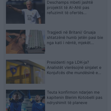
Deschamps mbeti jashtë
projektit të Al-Ahli pas
refuzimit të ofertës
multimilionëshe
Tragjedi në Britani/ Gruaja
shtatzënë humb jetën pasi bie
nga kati i nëntë, mjekët
shpëtojnë foshnjën
Presidenti nga LDK-ja?
Analistët vlerësojnë sinjalet e
Konjufcës dhe mundësinë e
marrëveshjes me LVV-në
Teuta konfirmon ndarjen me
kapitenin Blerim Kotobelli pas
ndryshimit të planeve