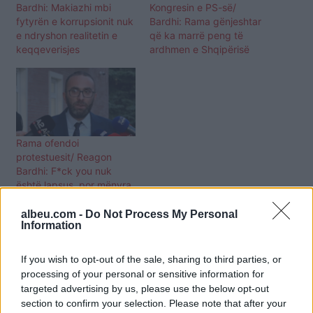
Bardhi: Makiazhi mbi
Kongresin e PS-së/
fytyrën e korrupsionit nuk
Bardhi: Rama gënjeshtar
e ndryshon realitetin e
që ka marrë peng të
keqqeverisjes
ardhmen e Shqipërisë
Rama ofendoi
protestuesit/ Reagon
Bardhi: F*ck you nuk
është lapsus, por mënyra
se si ai e ushtron
pushtetin
albeu.com -
Do Not Process My Personal
Information
If you wish to opt-out of the sale, sharing to third parties, or
processing of your personal or sensitive information for
targeted advertising by us, please use the below opt-out
section to confirm your selection. Please note that after your