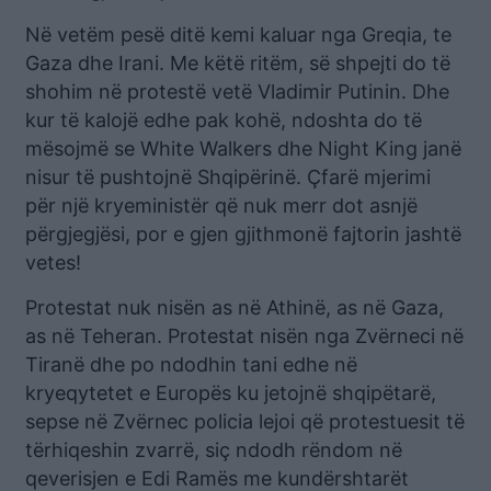
Në vetëm pesë ditë kemi kaluar nga Greqia, te
Gaza dhe Irani. Me këtë ritëm, së shpejti do të
shohim në protestë vetë Vladimir Putinin. Dhe
kur të kalojë edhe pak kohë, ndoshta do të
mësojmë se White Walkers dhe Night King janë
nisur të pushtojnë Shqipërinë. Çfarë mjerimi
për një kryeministër që nuk merr dot asnjë
përgjegjësi, por e gjen gjithmonë fajtorin jashtë
vetes!
Protestat nuk nisën as në Athinë, as në Gaza,
as në Teheran. Protestat nisën nga Zvërneci në
Tiranë dhe po ndodhin tani edhe në
kryeqytetet e Europës ku jetojnë shqipëtarë,
sepse në Zvërnec policia lejoi që protestuesit të
tërhiqeshin zvarrë, siç ndodh rëndom në
qeverisjen e Edi Ramës me kundërshtarët