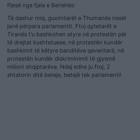
Pjesë nga fjala e Berishës:
Të dashur miq, guximtarët e Thumanës nesër
janë përpara parlamentit. Ftoj qytetarët e
Tiranës t’u bashkohen atyre në protestën për
të drejtat kushtetuese, në protestën kundër
bashkimit të këtyre banditëve qeveritarë, në
protestën kundër diskriminimit të gjysmë
milioni shqiptarëve. Ndaj edhe ju ftoj, 2
shtatorin ditë beteje, betejë tek parlamenti!