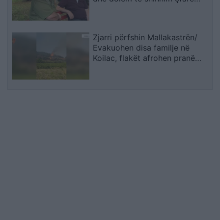
kishte ndodhur
Zjarri përfshin Mallakastrën/
Evakuohen disa familje në
Koilac, flakët afrohen pranë
banesave