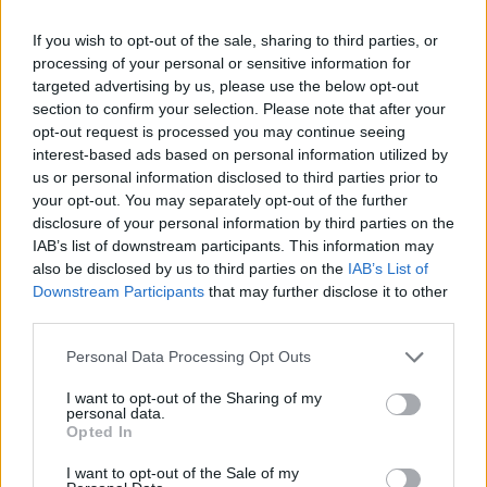
If you wish to opt-out of the sale, sharing to third parties, or
processing of your personal or sensitive information for
targeted advertising by us, please use the below opt-out
Protesta hyn në ditën e
Balliu denoncon projektin
section to confirm your selection. Please note that after your
70-të, Berisha: Lëvizja më
“Smart City”: Fatura kaloi
opt-out request is processed you may continue seeing
interest-based ads based on personal information utilized by
e fuqishme rinore dhe
nga 60 në 118.5 mln euro,
us or personal information disclosed to third parties prior to
qytetare që nga vitet ’90
SHBA ka ngritur
your opt-out. You may separately opt-out of the further
shqetësime për Presight
disclosure of your personal information by third parties on the
AI dhe lidhjet e dyshuara
IAB’s list of downstream participants. This information may
me Kinën
also be disclosed by us to third parties on the
IAB’s List of
Downstream Participants
that may further disclose it to other
third parties.
Berisha kundër reformës
Pavlin Luli kundër
Personal Data Processing Opt Outs
territoriale: Po përdoret si
shkrirjes së Fushë-Arrëzit:
I want to opt-out of the Sharing of my
instrument për
“Më falni që ju kërkova
personal data.
shpopullimin e Shqipërisë
votën për Ramën, na
Opted In
tradhtoi”
I want to opt-out of the Sale of my