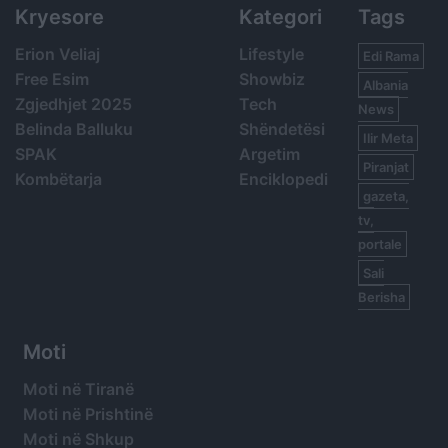
Kryesore
Kategori
Tags
Erion Veliaj
Lifestyle
Edi Rama
Free Esim
Showbiz
Albania
Zgjedhjet 2025
Tech
News
Belinda Balluku
Shëndetësi
Ilir Meta
SPAK
Argetim
Piranjat
Kombëtarja
Enciklopedi
gazeta,
tv,
portale
Sali
Berisha
Moti
Moti në Tiranë
Moti në Prishtinë
Moti në Shkup