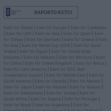
Esim for Global
|
Esim for Europe
|
Esim for Caribbean
|
Esim for USA
|
Esim for Italy
|
Esim for Spain
|
Esim
for Turkey
|
Esim for Germany
|
Esim for Greece
|
Esim
for Asia
|
Esim for World Cup 2026
|
Esim for Saudi
Arabia
|
Esim for Egypt
|
Esim for United Arab
Emirates
|
Esim for Balkans
|
Esim for Morocco
|
Esim
for China
|
Esim for United Kingdom
|
Esim for Africa
|
Esim for Latin America
|
Esim for GCC Gulf
Cooperation Council
|
Esim for Middle East
|
Esim for
South America
|
Esim for Canada
|
Esim for Mexico
|
Esim for Japan
|
Esim for Albania
|
Esim for Kosovo
|
Esim for Switzerland
|
Esim for Tunisia
|
Esim for
South Africa
|
Esim for Algeria
|
Esim for Portugal
|
Esim for Brazil
|
Esim for Argentina
|
Esim for
Colombia
|
Esim for Hong Kong
|
Esim for Thailand
|