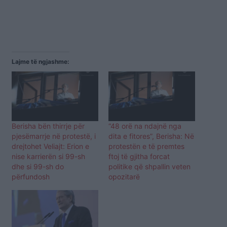
Lajme të ngjashme:
Berisha bën thirrje për
“48 orë na ndajnë nga
pjesëmarrje në protestë, i
dita e fitores”, Berisha: Në
drejtohet Veliajt: Erion e
protestën e të premtes
nise karrierën si 99-sh
ftoj të gjitha forcat
dhe si 99-sh do
politike që shpallin veten
përfundosh
opozitarë