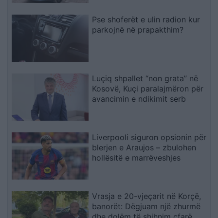
Pse shoferët e ulin radion kur
parkojnë në prapakthim?
Luçiq shpallet “non grata” në
Kosovë, Kuçi paralajmëron për
avancimin e ndikimit serb
Liverpooli siguron opsionin për
blerjen e Araujos – zbulohen
hollësitë e marrëveshjes
Vrasja e 20-vjeçarit në Korçë,
banorët: Dëgjuam një zhurmë
dhe dolëm të shihnim çfarë